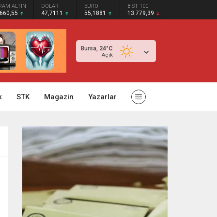
RAM ALTIN
DOLAR
EURO
BIST 100
.660,55
47,7111
55,1881
13.779,39
Bursa,
24
°C
Açık
k
STK
Magazin
Yazarlar