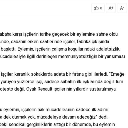
A
A
+
-
0
baha karşı işçilerin tarihe geçecek bir eylemine sahne oldu.
de, sabahın erken saatlerinde işçiler, fabrika çıkışında
aşlattı. Eylemin, işçilerin çalışma koşullarındaki adaletsizlik,
cadelesiyle ilgili derinleşen memnuniyetsizliğin bir yansıması
şçiler, karanlık sokaklarda adeta bir fırtına gibi ilerledi. “Emeğe
 yürüyen yüzlerce işçi, sadece sabahın ilk ışıklarında değil, tüm
otesto değil, Oyak Renault işçilerinin yıllardır susturulmaya
u eylemin, işçilerin hak mücadelesinin sadece ilk adımı
ulana dek durmak yok, mücadeleye devam edeceğiz” dedi.
deki sendikal gerginliklerin arttığı bir dönemde, bu eylemin