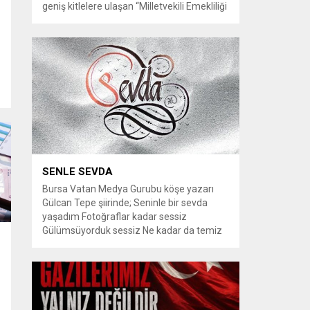
geniş kitlelere ulaşan “Milletvekili Emekliliği
Kaldırılsın” kampanyası, yeni bir aşamaya
geçiyor. Kampanyayı destekleyen
vatandaşlar, milletvekillerine tanınan
emeklilik haklarının yeniden düzenlenmesi
talebiyle TBMM Dilekçe Komisyonu ve
Cumhurbaşkanlığı İletişim Merkezi
(CİMER) üzerinden resmi başvurular
yapılması çağrısında bulunuyor. Son
dönemde sosyal medya platformlarında
en çok konuşulan konular arasında...
SENLE SEVDA
inliğini
Bursa Vatan Medya Gurubu köşe yazarı
Gülcan Tepe şiirinde; Seninle bir sevda
yaşadım Fotoğraflar kadar sessiz
Gülümsüyorduk sessiz Ne kadar da temiz
habersiz Adını Rüzgar koydum Geldiğinde
Bahardı için Gidişinde sonbahar oldum Bir
bakışın yetiyordu gözlerime Dünyayı
tutturmaya ben de Kalbim Sen Diye çırpınıp
duruyordu Zamana yarışıyordu inat Hayata