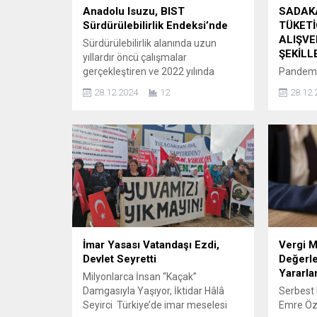
Anadolu Isuzu, BIST
SADAK
Sürdürülebilirlik Endeksi’nde
TÜKETİ
ALIŞVE
Sürdürülebilirlik alanında uzun
ŞEKİLL
yıllardır öncü çalışmalar
gerçekleştiren ve 2022 yılında
Pandemi
hayata geçirdiği “Yarınlara
markaları
28.12.2024
12
28.12.
Dönüşüyoruz” stratejisiyle bu
artırmak 
çalışmalarını yeniden şekillendiren
sadakat 
Anadolu Isuzu, sürdürülebilirlik
çapında 
alanında en iyi performans
8,75 mil
gösteren şirketler arasına girerek
küresel 
BIST Sürdürülebilirlik Endeksi’nde
2027’ye k
yerini aldı. Toplumsal sorumluluk
büyüme o
bilinciyle hareket eden, uzun vadeli
Türkiye’
değer yaratmak ve sürdürülebilir bir
yaşanıyor
gelecek için çalışmalar...
düzenli 
programla
İmar Yasası Vatandaşı Ezdi,
Vergi M
Devlet Seyretti
Değerl
Yararlan
Milyonlarca İnsan “Kaçak”
Damgasıyla Yaşıyor, İktidar Hâlâ
Serbest
Seyirci Türkiye’de imar meselesi
Emre Öze