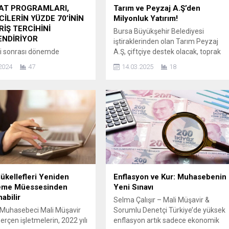
AT PROGRAMLARI,
Tarım ve Peyzaj A.Ş’den
CİLERİN YÜZDE 70’İNİN
Milyonluk Yatırım!
RİŞ TERCİHİNİ
Bursa Büyükşehir Belediyesi
ENDİRİYOR
iştiraklerinden olan Tarım Peyzaj
 sonrası dönemde
A.Ş, çiftçiye destek olacak, toprak
n müşteri bağlılığını
yapısını güçlendirecek organik sıvı
2024
47
14.03.2025
18
için yatırımlarını artırdığı
gübre tesisini Mustafekemalpaşa
programları sektörü, dünya
ve Yenişehir’de hayata geçirmeyi
hızla büyüyor. 2021 yılında
planlıyor. Kimyasal
yar dolar değerindeki
gübrelemenin azaltılmasını
sadakat yönetimi pazarı,
sağlamak, toprakların organik
adar yıllık yüzde 16,88’lik
madde miktarını
ranıyla dikkat çekiyor.
yükselterek mikroorganizmaların etk
de de benzer bir ivme
artırmak, verimliliği artırarak
. Tüketicilerin yüzde 70’i,
çiftçilerin gelirini yükseltmek ve en
alışverişlerinde sadakat
önemlisi de gıda güvenilirliğini
rının etkili...
artırmak hedefiyle çalışmalarını
ükellefleri Yeniden
Enflasyon ve Kur: Muhasebenin
yürüten Tarım A.Ş,...
eme Müessesinden
Yeni Sınavı
abilir
Selma Çalışır – Mali Müşavir &
 Muhasebeci Mali Müşavir
Sorumlu Denetçi Türkiye’de yüksek
rçen işletmelerin, 2022 yılı
enflasyon artık sadece ekonomik