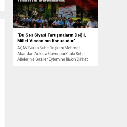
Senle...
“Bu Ses Siyasi Tartışmaların Değil,
Millet Vicdanının Konusudur”
AŞAV Bursa Şube Başkanı Mehmet
Akar’dan Ankara Güvenpark’taki Şehit
Aileleri ve Gaziler Eylemine İlişkin Dikkat
Çeken Açıklama… BURSA – Anadolu Şehit
Aileleri Gazileri ve Güvenlik Korucuları
(AŞAV) Vakfı Bursa Şube Başkanı Mehmet
Akar, Ankara Güvenpark’ta günlerdir
devam eden şehit aileleri ve gazilerin
eylemlerine ilişkin kapsamlı bir yazılı basın
açıklaması yayımladı....