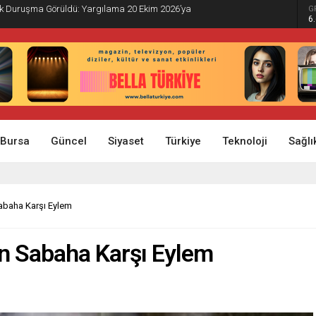
İlk Duruşma Görüldü: Yargılama 20 Ekim 2026’ya
G
6
Bursa
Güncel
Siyaset
Türkiye
Teknoloji
Sağlı
abaha Karşı Eylem
en Sabaha Karşı Eylem