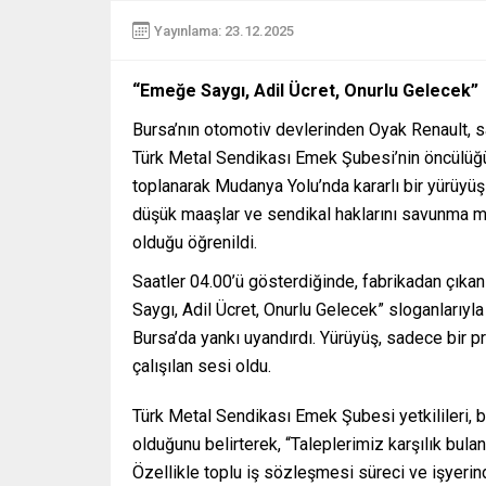
Yayınlama: 23.12.2025
“Emeğe Saygı, Adil Ücret, Onurlu Gelecek”
Bursa’nın otomotiv devlerinden Oyak Renault, sa
Türk Metal Sendikası Emek Şubesi’nin öncülüğün
toplanarak Mudanya Yolu’nda kararlı bir yürüyüş b
düşük maaşlar ve sendikal haklarını savunma mü
olduğu öğrenildi.
Saatler 04.00’ü gösterdiğinde, fabrikadan çıkan i
Saygı, Adil Ücret, Onurlu Gelecek” sloganlarıyla
Bursa’da yankı uyandırdı. Yürüyüş, sadece bir pr
çalışılan sesi oldu.
Türk Metal Sendikası Emek Şubesi yetkilileri, b
olduğunu belirterek, “Taleplerimiz karşılık b
Özellikle toplu iş sözleşmesi süreci ve işyerin