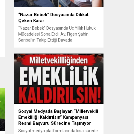
“Nazar Bebek” Dosyasında Dikkat
Çeken Karar
“Nazar Bebek” Dosyasında Üç Yıllık Hukuk
Mücadelesi Sona Erdi: Av. Figen Şahin
Sarıbal’ın Takip Ettiği Davada
Mahkemeden Dikkat Çeken Karar
Avusturya’da başlayan aile uyuşmazlığı
Türkiye’de uluslararası hukuk boyutlarıyla
görüldü BURSA – Avusturya’da başlayan
ve Türkiye’de yaklaşık üç yıl boyunca
devam eden “Nazar Bebek” dosyasında
yargılama süreci tamamlandı. Bursa 3.
Aile...
Sosyal Medyada Başlayan “Milletvekili
Emekliliği Kaldırılsın” Kampanyası
Resmi Başvuru Sürecine Taşınıyor
Sosyal medya platformlarında kısa sürede