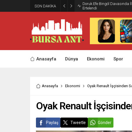
Doruk Efe Bingöl Davasında 
SON DAKİKA
Ertelendi
Anasayfa
Dünya
Ekonomi
Spor
Anasayfa
Ekonomi
Oyak Renault İşçisinden S
Oyak Renault İşçisind
Paylaş
Tweetle
Gönder