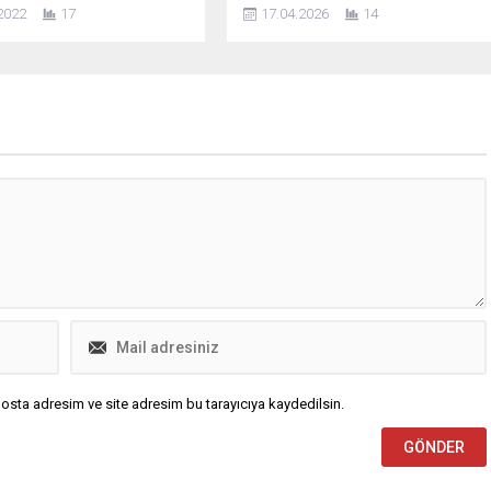
amortismana tabi iktisadi
göstergelerde değil, muhasebe
2022
17
17.04.2026
14
i ile taşınmazlarını
süreçlerinde de belirleyici bir unsur
na karşı koruyarak emsal
haline geldi. Son yayımlanan
ine getirmek için yeniden
düzenlemelerle birlikte, yüksek
me müessesinden
enflasyonlu ekonomilerde faaliyet
bileceğini söyledi.
gösteren ve finansal tablolarını
n düzeltmesinin 2022 yıl
farklı bir para biriminde sunan
023 yılı geçici vergi
işletmeler için “oyun kuralları”
rinde uygulanmayacağını
netleşti. Ancak bu netlik,
.12.2023 tarihli mali
beraberinde...
a uygulanabileceğini
 Özerçen, amortismana tabi
ıymetleri...
osta adresim ve site adresim bu tarayıcıya kaydedilsin.