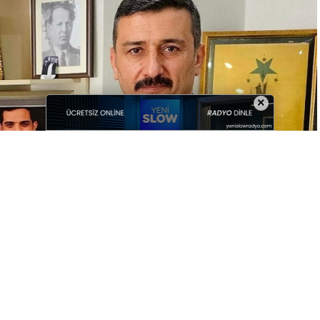
×
+
-
0