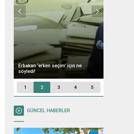
Ümit Özdağ 
Erbakan ‘erken seçim’ için ne
Kararı: “Büt
söyledi!
Tutuklayaca
1
2
3
4
5
GÜNCEL HABERLER