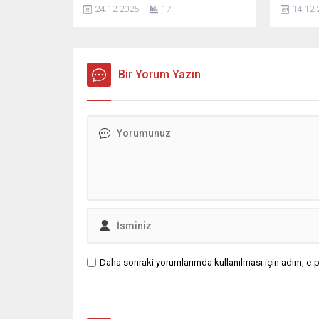
artık teknik bir mevzuat sorunu
sonunda 
24.12.2025
17
14.12.
değil; açık bir yönetim zaafı, hukuki
kıymetler
körlük ve sosyal adaletsizlik
enflasyo
tablosudur. Yıllardır ötelenen, bilinçli
değerler
şekilde görmezden gelinen ve siyasi
değerle
irade eksikliği nedeniyle çözümsüz
Bir Yorum Yazın
yararlana
bırakılan imar krizi, bugün
Enflasyo
milyonlarca vatandaşı devletle karşı
sonu ve 2
karşıya getirmiştir. Planlı...
dönemle
ancak 31
tablolar
belirten
iktisadi k
Daha sonraki yorumlarımda kullanılması için adım, e-p