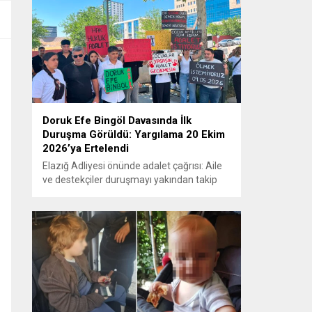
Doruk Efe Bingöl Davasında İlk
Duruşma Görüldü: Yargılama 20 Ekim
2026’ya Ertelendi
Elazığ Adliyesi önünde adalet çağrısı: Aile
ve destekçiler duruşmayı yakından takip
etti ELAZIĞ – Doruk Efe Bingöl’ün hayatını
kaybetmesine ilişkin yürütülen ceza
soruşturması kapsamında açılan davanın
ilk duruşması Elazığ 2. Ağır Ceza
Mahkemesi’nde görüldü. Kamuoyunun
yakından takip ettiği davanın ilk duruşması
öncesinde, Doruk Efe Bingöl’ün ailesine
destek olmak isteyen çok...