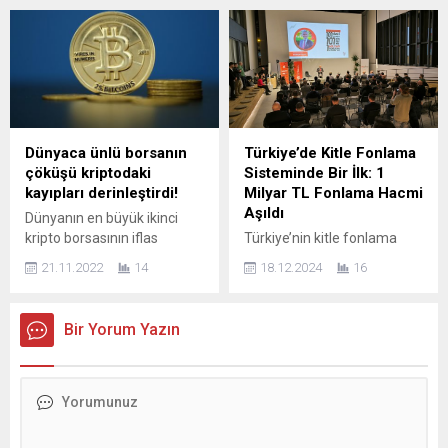
olmak üzere pek çok ödeme
zamlarının yanı sıra
hizmetine aracılık eden
enflasyonda düşüş
şirket, faaliyetlerini
beklentileri ile girdi. 2022’de
büyütmek için Satış ve
asgari ücrete kademeli
Pazarlama Genel Müdür
yapılan %95 zamma ek
Yardımcılığı görevini Erkut
olarak, 2023’te de %54.5’luk
Zöngür’e verdi. Fatura
bir ücret artışı
tahsilatı, yurt içi ve yurt...
gerçekleşmesi çalışanların
Dünyaca ünlü borsanın
Türkiye’de Kitle Fonlama
ücret baremlerindeki
çöküşü kriptodaki
Sisteminde Bir İlk: 1
dengeyi olumsuz etkiledi.
kayıpları derinleştirdi!
Milyar TL Fonlama Hacmi
Altınbaş Üniversitesi İşletme
Aşıldı
Dünyanın en büyük ikinci
Fakültesi Öğretim Üyesi
kripto borsasının iflas
Türkiye’nin kitle fonlama
Prof. Dr. Hayri Kozanoğlu,
koruması başvurusunda
platformu fonbulucu,
asgari...
21.11.2022
14
18.12.2024
16
bulunması, kripto
Cumhuriyetimizin 101.
ekosisteminde deprem
yılında önemli bir başarıya
etkisi yarattı. Krizin kripto
imza atarak 1 Milyar TL’lik
Bir Yorum Yazın
piyasalarında yılın başından
fonlama hacmini aştı. 200’ü
bu yana yaşanan kaybı 2
aşkın katılımcının bir araya
trilyon dolar seviyesine
geldiği etkinlik, 16 Aralık
çıkardığı tahmin edilirken,
2024 Pazartesi günü
uzmanlar yatırımcıları
Kolektif House Next Level
likidite konusunda şeffaf
Loft | fonprime