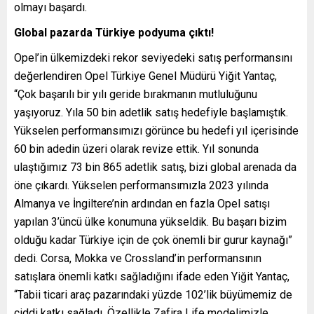
olmayı başardı.
Global pazarda Türkiye podyuma çıktı!
Opel’in ülkemizdeki rekor seviyedeki satış performansını
değerlendiren Opel Türkiye Genel Müdürü Yiğit Yantaç,
“Çok başarılı bir yılı geride bırakmanın mutluluğunu
yaşıyoruz. Yıla 50 bin adetlik satış hedefiyle başlamıştık.
Yükselen performansımızı görünce bu hedefi yıl içerisinde
60 bin adedin üzeri olarak revize ettik. Yıl sonunda
ulaştığımız 73 bin 865 adetlik satış, bizi global arenada da
öne çıkardı. Yükselen performansımızla 2023 yılında
Almanya ve İngiltere’nin ardından en fazla Opel satışı
yapılan 3’üncü ülke konumuna yükseldik. Bu başarı bizim
olduğu kadar Türkiye için de çok önemli bir gurur kaynağı”
dedi. Corsa, Mokka ve Crossland’in performansının
satışlara önemli katkı sağladığını ifade eden Yiğit Yantaç,
“Tabii ticari araç pazarındaki yüzde 102’lik büyümemiz de
ciddi katkı sağladı. Özellikle Zafira Life modelimizle