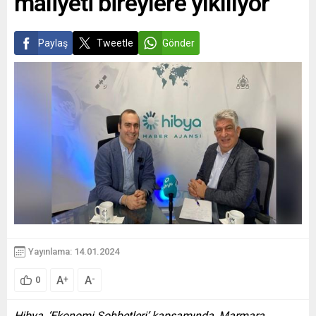
maliyeti bireylere yıkılıyor
Paylaş
Tweetle
Gönder
Yayınlama: 14.01.2024
A
A
+
-
0
Hibya, ‘Ekonomi Sohbetleri’ kapsamında, Marmara