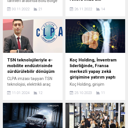
tarihleri arasında Bolu Bölge
Tiyatrosu’nda izleyicisi ile
Biletinial “Cuma Sahnesi”
30.11.2022
21
26.11.2022
14
buluşan Tiyatro Hemhal’in
kampanyası ile 16 dakikada
konaklama sponsorluğunu
10 bin tiyatro bileti hediye
üstlendi. Gerçekleştirdiği
ederek bir rekora imza attı
sosyal sorumluluk projeleri
Biletinial’ın “Şahane Kasım”
ile sektörde adından sık sık
indirim günleri kapsamında
bahsettiren Başoğlu Kablo
25 Kasım Cuma günü
bu kez Bolu halkının sanatla
gerçekleştirdiği “Biletinial
buluşmasına destek oldu.
Cuma Sahnesi” kampanyası
14-15 Kasım tarihleri
bir rekora imza attı. Saat
TSN teknolojileriyle e-
Koç Holding, İnventram
arasında “Nolcak Bu Yusuf
15:00’de Türkiye genelinde
mobilite endüstrisinde
liderliğinde, Fransa
Umut’un Hali?” ve “Sevgili
başlayan kampanya
sürdürülebilir dönüşüm
merkezli yapay zekâ
Arsız Ölüm...
kapsamında 16 dakika
girişimine yatırım yaptı
CLPA imzası taşıyan TSN
içerisinde 10 bin hediye
teknolojisi, elektrikli araç
Koç Holding, girişim
bilet...
üreticilerinin karşılaştığı
sermayesi şirketi İnventram
11.01.2024
12
25.10.2023
11
zorluklara bir yanıt olarak
liderliğinde, yapay zekâ ve
oyunun kurallarını
pazarlama teknolojileri
değiştirmeye hazırlanıyor
şirketi AdCreative.ai’a
TSN teknolojileriyle e-
yatırım yaptı. İnventram
mobilite endüstrisinde
CEO’su Cem Soysal,
sürdürülebilir dönüşüm
yatırıma ilişkin “Çatı