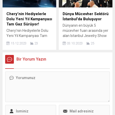
Geleceğe en çok odaklanan
şirketimiz Koç Holding
ve en hızlı ilerleyen
işbirliğiyle
sektörlerden biri olan
gerçekleştirdiğimiz
Chery’nin Hediyelerle
Dünya Mücevher Sektörü
otomotiv endüstrisi köklü bir
yatırımların sayısı 11’e ulaştı.
Dolu Yeni Yıl Kampanyası
İstanbul’da Buluşuyor
dönüşümden geçiyor. E-
Yeni stratejimizle, hızlı
Tam Gaz Sürüyor!
Dünyanın en büyük 5
mobilite trendleri ve yoğun
büyüme potansiyeli olan
Chery’nin Hediyelerle Dolu
mücevher fuarı arasında yer
rekabet, otomobil
girişimleri merkeze alıyor ve
Yeni Yıl Kampanyası Tam
alan Istanbul Jewelry Show
üreticilerinin mevcut...
doğru yatırımlarla küresel
Gaz Sürüyor! Chery’nin
için geri sayım başladı. 5- 8
pazardaki payımızı da
15.12.2023
23
03.10.2023
25
Aralık Kampanyasında İlk
Ekim 2023 tarihleri arasında
artırmayı hedefliyoruz”
Dönem Talihlileri Belli
Informa Markets tarafından
dedi....
Oluyor! Türkiye pazarına
İstanbul Fuar Merkezi’nde
Bir Yorum Yazın
hızlı bir giriş yapan Chery,
54’üncü kez düzenlenecek
kısa sürede önemli
fuar, ABD’den Hindistan’a
başarılara imza attı. Pazara
kadar 140’tan fazla ülkeden
sunduğu 3 farklı SUV
gelecek 27 bini aşkın sektör
modeliyle Türk tüketicisinin
profesyonelini tek bir
takdirini kazanan Chery,
platformda buluşturmaya
gerçekleştirdiği yeni yıl
hazırlanıyor. Estetik...
kampanyasıyla
müşterilerine birbirinden
değerli hediyeler
kazandırmayı...