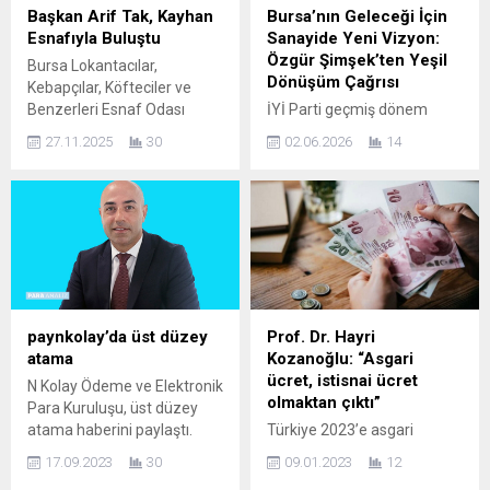
Başkan Arif Tak, Kayhan
Bursa’nın Geleceği İçin
Esnafıyla Buluştu
Sanayide Yeni Vizyon:
Özgür Şimşek’ten Yeşil
Bursa Lokantacılar,
Dönüşüm Çağrısı
Kebapçılar, Köfteciler ve
Benzerleri Esnaf Odası
İYİ Parti geçmiş dönem
Başkanı Arif Tak, Kayhan
Bursa Milletvekili ve geçmiş
27.11.2025
30
02.06.2026
14
Esnafını Ziyaret Etti Bursa
dönem Nilüfer Belediye
Lokantacılar, Kebapçılar,
Başkan Adayı Özgür
Köfteciler ve Benzerleri
Şimşek, Bursa’nın sanayi
Esnaf Odası Başkanı Arif
geleceğine ilişkin dikkat
Tak, Kayhan Çarşısı
çeken değerlendirmelerde
esnafıyla bir araya geldi.
bulundu. Aynı zamanda
Osmanlı’dan günümüze 600
#ZONEİnşaat,
yıllık tarihiyle Bursa’nın
#ZOOMMühendislik ve
önemli kültürel ve ticari
#ZOONEGmbH bünyesinde
paynkolay’da üst düzey
Prof. Dr. Hayri
merkezlerinden biri olan
çalışmalarını sürdüren
atama
Kozanoğlu: “Asgari
Kayhan Çarşısı’nın, şehre ve
Şimşek, Bursa’nın yalnızca
ücret, istisnai ücret
N Kolay Ödeme ve Elektronik
esnafına...
üretim gücüyle değil, çevreci
olmaktan çıktı”
Para Kuruluşu, üst düzey
ve sürdürülebilir sanayi
atama haberini paylaştı.
Türkiye 2023’e asgari
anlayışıyla da Türkiye’ye
Fatura tahsilatı, yurt içi ve
ücrete, memur ve emekli
örnek olması gerektiğini
17.09.2023
30
09.01.2023
12
yurt dışı para transferi başta
maaşlarına yapılan
söyledi. Bursa’nın...