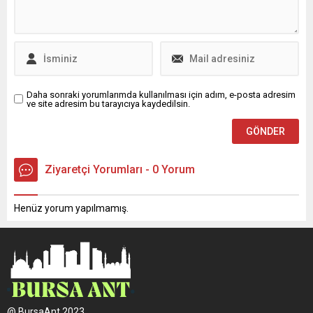
olan borsalara yönelmeleri
Sahne’de gerçekleştirildi.
konusunda uyardı. Dünyanın
Yatırımcılar, girişimciler ve
en büyük ikinci kripto para
sektör temsilcileri bu tarihi
borsasının likidite krizi...
başarıyı birlikte kutladı.
fonbulucu CEO’su Hakan
Yıldız: “Birlikte Başardık”
Etkinliğin...
Daha sonraki yorumlarımda kullanılması için adım, e-posta adresim
ve site adresim bu tarayıcıya kaydedilsin.
Ziyaretçi Yorumları - 0 Yorum
Henüz yorum yapılmamış.
@ BursaAnt 2023