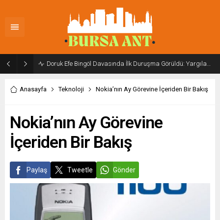
Doruk Efe Bingöl Davasında İlk Duruşma Görüldü: Yargılama 20 Ekim 2026’ya Ertelendi
Anasayfa
Teknoloji
Nokia’nın Ay Görevine İçeriden Bir Bakış
Nokia’nın Ay Görevine
İçeriden Bir Bakış
Paylaş
Tweetle
Gönder