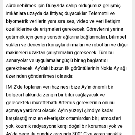
sürdürebilmek için Dünya’da sahip olduğumuz gelişmiş
imkânlara uzayda da ihtiyaç duyacaklar. Telemetri ve
biyometrik verilerin yanı sıra ses, video ve veri iletişim
özelliklerine de erişmeleri gerekecek. Görevlerini yerine
getirmek için geniş sensör ağlarına bağlanmaları, bilimsel
yükleri ve deneyleri konuşlandırmaları ve robotları ve diğer
makineleri uzaktan çalıştırmaları gerekecek. Tüm bu
senaryolar ve uygulamalar güçlü bir ağ bağlantısı
gerektirecek. Ay’daki buzun ilk görüntülerinin Nokia Ay ağı
üzerinden gönderilmesi olasıdır.
IM-2’de toplanan veri hazinesi bize Ay’ın önemli bir
bölgesi hakkında zengin bir bilgi sağlayacak ve
gelecekteki mürettebatlı Artemis görevlerinin önünü
açmaya yardımcı olacak. Ay’ın yüzeyi şimdiye kadar
karşılaştığımız en elverişsiz ortamlardan biri; atmosferi
yok, kozmik radyasyona karşı doğal bir koruması yok ve
Ay’da gece ile gündüz arasında 300° C’ye varan sıcaklık