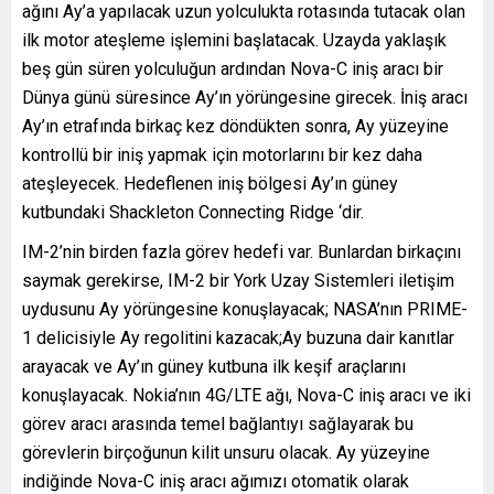
ağını Ay’a yapılacak uzun yolculukta rotasında tutacak olan
ilk motor ateşleme işlemini başlatacak. Uzayda yaklaşık
beş gün süren yolculuğun ardından Nova-C iniş aracı bir
Dünya günü süresince Ay’ın yörüngesine girecek. İniş aracı
Ay’ın etrafında birkaç kez döndükten sonra, Ay yüzeyine
kontrollü bir iniş yapmak için motorlarını bir kez daha
ateşleyecek. Hedeflenen iniş bölgesi Ay’ın güney
kutbundaki Shackleton Connecting Ridge ‘dir.
IM-2’nin birden fazla görev hedefi var. Bunlardan birkaçını
saymak gerekirse, IM-2 bir York Uzay Sistemleri iletişim
uydusunu Ay yörüngesine konuşlayacak; NASA’nın PRIME-
1 delicisiyle Ay regolitini kazacak;Ay buzuna dair kanıtlar
arayacak ve Ay’ın güney kutbuna ilk keşif araçlarını
konuşlayacak. Nokia’nın 4G/LTE ağı, Nova-C iniş aracı ve iki
görev aracı arasında temel bağlantıyı sağlayarak bu
görevlerin birçoğunun kilit unsuru olacak. Ay yüzeyine
indiğinde Nova-C iniş aracı ağımızı otomatik olarak