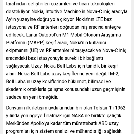
tarafından geliştirilen çözümleri ve ticari teknolojileri
destekliyor. Nokia, Intuitive Machine’in Nova-C iniş aracıyla
Ay’ın yüzeyine doğru yola çıkıyor. Nokia’nın LTE baz
istasyonu ve RF antenleri doğrudan iniş aracına entegre
edilecek. Lunar Outpost’un M1 Mobil Otonom Araştırma
Platformu (MAPP) keşif aracı, Nokia’nın kullanıcı
ekipmanını (UE) ve RF antenlerini taşıyacak ve Nova-C iniş
aracındaki baz istasyonuyla sürekli bir bağlantı
sağlayacak. Uzay, Nokia Bell Labs için tanıdık bir keşif
alanı. Nokia Bell Labs uzay keşiflerine yeni değil. IM-2,
Bell Labs’ın uzay keşiflerinde hükümet, bilimsel ve
akademik ortaklarla çalışma konusundaki uzun geçmişinin
sadece en yeni örneğidir.
Dünyanın ilk iletişim uydularından biri olan Telstar 1’i 1962
yılında yörüngeye fırlatmak için NASA ile birlikte çalıştık.
Merkür’den Apollo’ya kadar tüm mürettebatlı ABD uzay
programları için sistem analizi ve mühendisliği sağladık.