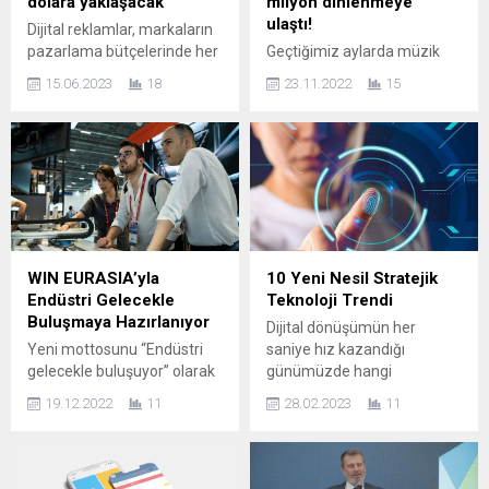
dolara yaklaşacak
milyon dinlenmeye
ulaştı!
Dijital reklamlar, markaların
pazarlama bütçelerinde her
Geçtiğimiz aylarda müzik
geçen yıl daha büyük bir
piyasasına giren Sultan
15.06.2023
18
23.11.2022
15
kalem olarak öne çıkmaya
Bozkurt, yeni teklisi
başladı. Deloitte tarafından
‘Hoppa’yı müzikseverlerin
yayımlanan Türkiye
beğenisine sundu. Kısa
tahminlerinde de reklam
sürede dinleyicilerin yoğun
harcamalarındaki en büyük
ilgisini toplayan şarkı, 3
payın dijitalde olduğu
haftada 1,5 milyon
görülürken, küresel çapta
dinlenmeye ulaştı. Post-
dijital reklam harcamalarının
modernizmle birlikte müzik
2024’e kadar 756 milyar
dünyasının trendine
WIN EURASIA’yla
10 Yeni Nesil Stratejik
doları aşacağı öngörüldü.
dönüşen pop rüzgarı yeni
Endüstri Gelecekle
Teknoloji Trendi
Gazete, radyo ve televizyon
seslerle ritim kazanıyor. Son
Buluşmaya Hazırlanıyor
Dijital dönüşümün her
gibi mecralarla başlayan
olarak medya
Yeni mottosunu “Endüstri
saniye hız kazandığı
reklamcılık...
kuruluşlarındaki kariyerinin
gelecekle buluşuyor” olarak
günümüzde hangi
ardından geçtiğimiz aylarda
belirleyen, sektöründe
teknolojilerin takip edileceği,
müzik piyasasına giren...
19.12.2022
11
28.02.2023
11
bölgenin en büyük
hangi teknolojilere yatırım
uluslararası sanayi fuarı WIN
yapılacağı da önemli bir
EURASIA, 7-10 Haziran
konu haline geldi. Teknoloji
2023 tarihleri arasında
sektöründe faaliyet