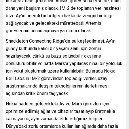
imkansız hale getirecek. Ancak, görev sona erse de, bilim
daha yeni başlamış olacak. IM-2’de toplanan veri hazinesi
bize Ay’ın önemli bir bölgesi hakkında zengin bir bilgi
sağlayacak ve gelecekteki mürettebatlı Artemis
görevlerinin önünü açmaya yardımcı olacak.
Shackleton Connecting Ridge’de su keşfedilmesi, Ay’ın
güney kutbunda kalıcı bir yaşam alanı için zemin
hazırlayacak; çünkü su buzu solunabilir oksijene
dönüştürülebilir ve hatta Mars’a yapılacak nihai bir yolculuk
için yakıt oluşturmak üzere kullanılabilir. Bu arada Nokia
Bell Labs’ın IM-2 görevinden topladığı veriler, uzay
araştırmalarında iletişim teknolojilerinin ilerletilmesi
açısından kritik önem taşıyacak.
Nokia sadece gelecekteki Ay ve Mars görevleri için
optimize edilmiş ağlar ve cihazlar tasarlayıp üretmekle
kalmayacak, aynı zamanda elde ettiğimiz bilgiler
Dünya’daki zorlu ortamlarda kullanılan ağlarda daha fazla