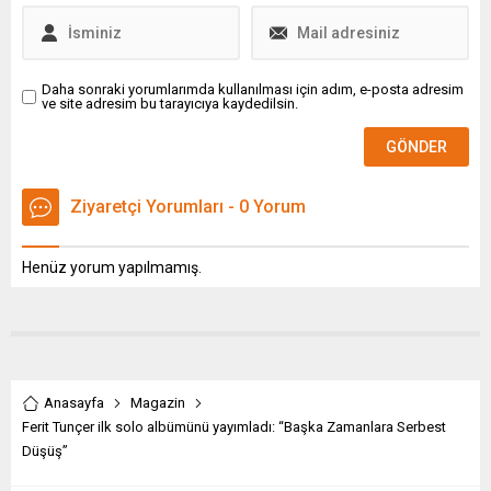
platformlarından
PaperWork BPM’e geçiş
artık çok kolay! Geliştirilen
yenilikçi aktarım uygulaması
Daha sonraki yorumlarımda kullanılması için adım, e-posta adresim
ve site adresim bu tarayıcıya kaydedilsin.
ile mevcut iş akışlarının
yeniden tasarlanması daha
kolay ve...
Ziyaretçi Yorumları - 0 Yorum
Henüz yorum yapılmamış.
Anasayfa
Magazin
Ferit Tunçer ilk solo albümünü yayımladı: “Başka Zamanlara Serbest
Düşüş”