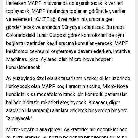
ilerlerken MAPP’ın tavanında dolaşarak sıcaklık verileri
toplayacak. MAPP tarafından toplanan görüntüler, veriler
ve telemetri 4G/LTE ağı üzerinden iniş aracına geri
gönderilecek ve ardından Dünya’ya aktarılacak. Bu arada
Colorado’daki Lunar Outpost görev kontrolörleri de aynı
bağlantı üzerinden keşif aracına komutlar verecek. MAPP
keşif aracı çevresini keşfetmeye devam ederken, Intuitive
Machines ikinci Ay aracı olan Micro-Nova hopper’ı
konuşlandıracak.
Ay yüzeyinde özel olarak tasarlanmış tekerlekler üzerinde
ilerleyecek olan MAPP keşif aracının aksine, Micro-Nova
kendisini kısa mesafelere itmek için kontrollü patlamalar
halinde hidrazin roketleri ateşleyecek. Kısacası, diğer
araçların ulaşamadığı alanlara erişerek bir yerden bir yere
“zıplayacak”.
Micro-Nova’nın ana görevi, Ay kraterlerinin derinliklerinde
Ay buzu aramak. Bu buzun beklenen bir bileşeni su ve bu