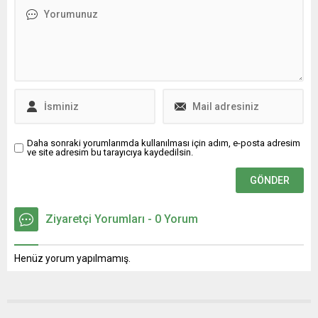
birbirinden özel araçlar
aktiviteyle katılımcılara
sergilendi. TÜM TÜRKİYE’YE
eğlenceler sunulan
ÖRNEK BİR
festivalde Eaton, Elektrikli
ORGANİZASYON..!! Bursa
Araç Şarj İstasyonları
Büyükşehir Belediye
Partneri Üçay Mühendislik
Başkanı Mustafa Bozbey...
ile birlikte kurduğu 6 Adet
AC...
Daha sonraki yorumlarımda kullanılması için adım, e-posta adresim
ve site adresim bu tarayıcıya kaydedilsin.
Ziyaretçi Yorumları - 0 Yorum
Henüz yorum yapılmamış.