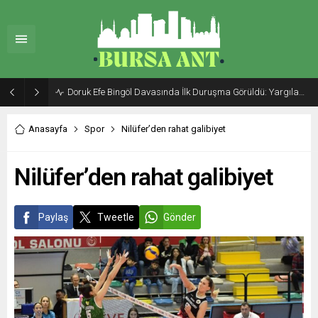
Doruk Efe Bingöl Davasında İlk Duruşma Görüldü: Yargılama 20 Ekim 2026’ya Ertelendi
Anasayfa
Spor
Nilüfer’den rahat galibiyet
Nilüfer’den rahat galibiyet
Paylaş
Tweetle
Gönder