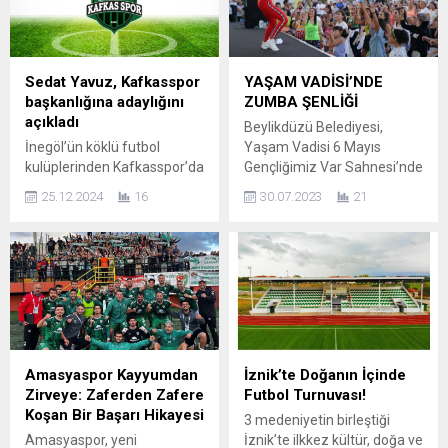
Sedat Yavuz, Kafkasspor
YAŞAM VADİSİ’NDE
başkanlığına adaylığını
ZUMBA ŞENLİĞİ
açıkladı
Beylikdüzü Belediyesi,
İnegöl’ün köklü futbol
Yaşam Vadisi 6 Mayıs
kulüplerinden Kafkasspor’da
Gençliğimiz Var Sahnesi’nde
heyecan dolu bir gelişme
Zumba Şenliği düzenledi.
25.12.2024
16
30.07.2023
21
yaşandı. 26 Aralık Perşembe
Zumbaantrenörü Didem
günü gerçekleştirilecek
Zeybek’in yetişkinler için
olağanüstü kongre öncesi,
hazırladığı dans gösterisine
Sedat Yavuz Kafkasspor
katılanlar hem spor yapıp
Başkanlığı için adaylığını
hem de doyasıyla eğlendi.
açıkladı. Yavuz, yaptığı yazılı
Her yaştan ilçe sakininin
açıklamada Kafkasspor’un
spor yapması için
yalnızca bir futbol kulübü
çalışmalarına aralıksız
değil, aynı zamanda bir
devam eden Beylikdüzü
Amasyaspor Kayyumdan
İznik’te Doğanın İçinde
kültür ve aidiyet sembolü
Belediyesi Gençlik ve Spor
Zirveye: Zaferden Zafere
Futbol Turnuvası!
olduğuna dikkat çekti. Sedat
Hizmetleri Müdürlüğü,
Koşan Bir Başarı Hikayesi
3 medeniyetin birleştiği
Yavuz, açıklamasında
Yaşam Vadisi 6 Mayıs...
Amasyaspor, yeni
İznik’te ilkkez kültür, doğa ve
Kafkasspor’un İnegöl...