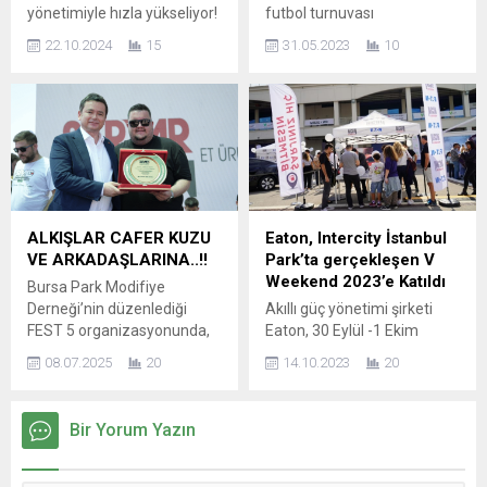
yönetimiyle hızla yükseliyor!
futbol turnuvası
Başkan Seyfettin Öztürk ve
düzenleniyor. Farklı
22.10.2024
15
31.05.2023
10
Teknik Direktör Zafer Uysal
deneyimler kazanacağınız
liderliğinde başarılar
bu turnuvayla futbola
kazanmaya devam ediyor
doyacaksınız!
Kayyum yönetiminden
devralınan Amasyaspor ,
yeni yönetim altında
gösterdiği hızlı yükselişle
dikkatleri üzerine çekiyor.
Kulüp Başkanı Seyfettin
ALKIŞLAR CAFER KUZU
Eaton, Intercity İstanbul
Öztürk liderliğinde yeniden
VE ARKADAŞLARINA..!!
Park’ta gerçekleşen V
yapılandırılan takım, sahada
Weekend 2023’e Katıldı
Bursa Park Modifiye
elde ettiği üst üste
Derneği’nin düzenlediği
Akıllı güç yönetimi şirketi
zaferlerle Amasya halkına
FEST 5 organizasyonunda,
Eaton, 30 Eylül -1 Ekim
büyük bir gurur yaşatıyor.
araçlarını büyük bir emek ve
tarihlerinde dünyanın en
Yeniden doğuşun...
08.07.2025
20
14.10.2023
20
özenle modifiye eden
büyük Formula 1
sürücüler Buttim Fuar
pistlerinden birine sahip olan
Alanında bir araya geldi.
Intercity İstanbul Park’ta,
Bir Yorum Yazın
Türkiye’nin dört bir yanından
Türkiye’nin en kapsamlı
katılımın olduğu ve İki gün
festivallerinden olan V
boyunca süren etkinlikte
Weekend’e katıldı. Birçok