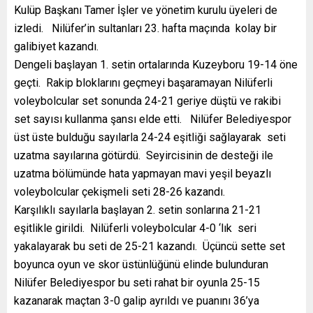
Kulüp Başkanı Tamer İşler ve yönetim kurulu üyeleri de
izledi. Nilüfer’in sultanları 23. hafta maçında kolay bir
galibiyet kazandı.
Dengeli başlayan 1. setin ortalarında Kuzeyboru 19-14 öne
geçti. Rakip bloklarını geçmeyi başaramayan Nilüferli
voleybolcular set sonunda 24-21 geriye düştü ve rakibi
set sayısı kullanma şansı elde etti. Nilüfer Belediyespor
üst üste bulduğu sayılarla 24-24 eşitliği sağlayarak seti
uzatma sayılarına götürdü. Seyircisinin de desteği ile
uzatma bölümünde hata yapmayan mavi yeşil beyazlı
voleybolcular çekişmeli seti 28-26 kazandı.
Karşılıklı sayılarla başlayan 2. setin sonlarına 21-21
eşitlikle girildi. Nilüferli voleybolcular 4-0 ‘lık seri
yakalayarak bu seti de 25-21 kazandı. Üçüncü sette set
boyunca oyun ve skor üstünlüğünü elinde bulunduran
Nilüfer Belediyespor bu seti rahat bir oyunla 25-15
kazanarak maçtan 3-0 galip ayrıldı ve puanını 36’ya