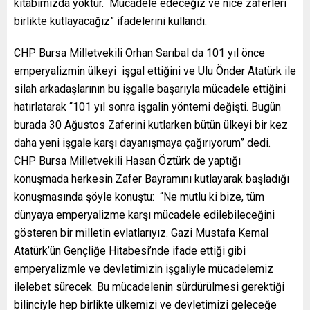
kitabımızda yoktur. Mücadele edeceğiz ve nice zaferleri
birlikte kutlayacağız” ifadelerini kullandı.
CHP Bursa Milletvekili Orhan Sarıbal da 101 yıl önce
emperyalizmin ülkeyi işgal ettiğini ve Ulu Önder Atatürk ile
silah arkadaşlarının bu işgalle başarıyla mücadele ettiğini
hatırlatarak “101 yıl sonra işgalin yöntemi değişti. Bugün
burada 30 Ağustos Zaferini kutlarken bütün ülkeyi bir kez
daha yeni işgale karşı dayanışmaya çağırıyorum” dedi.
CHP Bursa Milletvekili Hasan Öztürk de yaptığı
konuşmada herkesin Zafer Bayramını kutlayarak başladığı
konuşmasında şöyle konuştu: “Ne mutlu ki bize, tüm
dünyaya emperyalizme karşı mücadele edilebileceğini
gösteren bir milletin evlatlarıyız. Gazi Mustafa Kemal
Atatürk’ün Gençliğe Hitabesi’nde ifade ettiği gibi
emperyalizmle ve devletimizin işgaliyle mücadelemiz
ilelebet sürecek. Bu mücadelenin sürdürülmesi gerektiği
bilinciyle hep birlikte ülkemizi ve devletimizi geleceğe