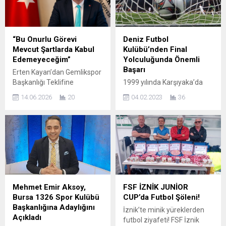
“Bu Onurlu Görevi
Deniz Futbol
Mevcut Şartlarda Kabul
Kulübü’nden Final
Edemeyeceğim”
Yolculuğunda Önemli
Başarı
Erten Kayan’dan Gemlikspor
Başkanlığı Teklifine
1999 yılında Karşıyaka’da
Teşekkür… GEMLİK – Tan
kurulan Deniz Futbol Kulübü,
14.06.2026
20
04.02.2023
36
Okulları Yönetim Kurulu
Siyah Beyaz 1994 Kulübü ile
Başkanı Erten Kayan,
oynadığı maçta 2-0’lık bir
Gemlikspor Kulübü
skorla şampiyonluk yolunda
Başkanlığı için kendisine
önemli bir adım daha attı.
yapılan teklife ilişkin yazılı bir
Bornova Stadı’nda
açıklama yayımladı.
gerçekleştirilen maçta ter
Başkanlık teklifini büyük bir
dökerek önemli bir galibiyet
onur ve gururla karşıladığını
kazandıklarını belirten takım
belirten Kayan, mevcut iş
Antrenörü Hakan Yıldız,
Mehmet Emir Aksoy,
FSF İZNİK JUNİOR
yoğunluğu ve yürüttüğü
moral ve motivasyonlarının
Bursa 1326 Spor Kulübü
CUP’da Futbol Şöleni!
sorumluluklar nedeniyle
daha da yükseldiğini söyledi.
Başkanlığına Adaylığını
İznik’te minik yüreklerden
görevi kabul edemeyeceğini
Yıllardır genç yetenekleri
Açıkladı
futbol ziyafeti! FSF İznik
açıkladı. Gemlikspor
profesyonel...