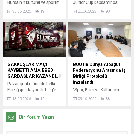
Bursa’nın kültürel ve sportif
Junior Cup kapsamında
camiasına...
mirasının simgelerinden biri
2012-2013 doğumlu
30.05.2025
19
20.06.2023
90
olan Bursa 1326 Spor
delikanlılardan oluşan futbol
Kulübü, yeni bir dönemin
kulüplerin katıldığı festival
eşiğinde. Kulübün vizyonunu
havasındaki turnuva sona
ve misyonunu daha da ileri
erdi. Puan durumunun
taşımak amacıyla iş insanı
gözetilmediği, şampiyonluk
Mehmet Emir Aksoy,
değil önce eğlenmek sonra
başkanlık için aday olduğunu
öğrenmek felsefesi ile puan
duyurdu. Mehmet Emir
durumunun olmadığı iki grup
Aksoy, yaptığı açıklamada
ta 15 er maçtan toplam 30
GAKKOŞLAR MAÇI
BUÜ ile Dünya Alpagut
Bursa 1326 Spor Kulübü’nün
maç ile her çocuğun gelen
KAYBETTİ AMA EBEDİ
Federasyonu Arasında İş
yalnızca bir spor kulübü
ailelerin...
GARDAŞLAR KAZANDI..!!
Birliği Protokolü
olmadığını, aynı...
İmzalandı
Pazar günkü finalde belki
Elazığspor kaybetti 1.Lig’e
“Spor, Bilim ve Kültür İçin
yükselemedi ama inanın
Yeni Bir Köprü” Bursa –
13.05.2026
12
09.10.2025
88
değerli futbolseverler ondan
Bursa Uludağ Üniversitesi
çok daha fazla değerli
(BUÜ) ile Dünya Alpagut
dostluklar ,arkadaşlıklar ve
Federasyonu (WAF)
Bir Yorum Yazın
ebedi gardaşlıklar kazandı.
arasında, sporun bilimsel
Stat çevresinde Erzurumlu
temellerle desteklenmesini,
bir Dadaş kardeşimin
Alpagut’un uluslararası