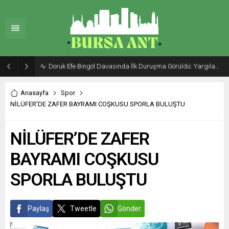
Doruk Efe Bingöl Davasında İlk Duruşma Görüldü: Yargılama 20 Ekim 2026’ya Ertelendi
Anasayfa
Spor
NİLÜFER’DE ZAFER BAYRAMI COŞKUSU SPORLA BULUŞTU
NİLÜFER’DE ZAFER
BAYRAMI COŞKUSU
SPORLA BULUŞTU
Paylaş
Tweetle
Gönder