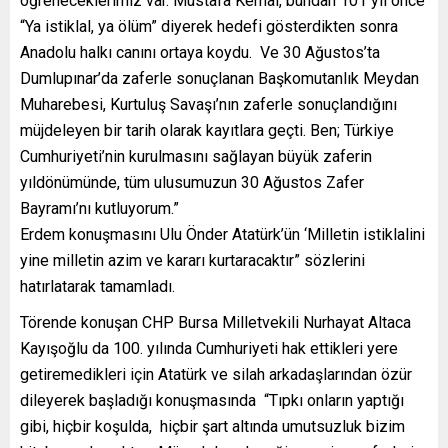
öğreneceklerimiz var. Mustafa Kemal, bundan 101 yıl önce
“Ya istiklal, ya ölüm” diyerek hedefi gösterdikten sonra
Anadolu halkı canını ortaya koydu. Ve 30 Ağustos’ta
Dumlupınar’da zaferle sonuçlanan Başkomutanlık Meydan
Muharebesi, Kurtuluş Savaşı’nın zaferle sonuçlandığını
müjdeleyen bir tarih olarak kayıtlara geçti. Ben; Türkiye
Cumhuriyeti’nin kurulmasını sağlayan büyük zaferin
yıldönümünde, tüm ulusumuzun 30 Ağustos Zafer
Bayramı’nı kutluyorum.”
Erdem konuşmasını Ulu Önder Atatürk’ün ‘Milletin istiklalini
yine milletin azim ve kararı kurtaracaktır” sözlerini
hatırlatarak tamamladı.
Törende konuşan CHP Bursa Milletvekili Nurhayat Altaca
Kayışoğlu da 100. yılında Cumhuriyeti hak ettikleri yere
getiremedikleri için Atatürk ve silah arkadaşlarından özür
dileyerek başladığı konuşmasında “Tıpkı onların yaptığı
gibi, hiçbir koşulda, hiçbir şart altında umutsuzluk bizim