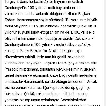
Turgay Erdem, herkesin Zafer Bayramı nı kutladı.
Cumhuriyet’in 100. yılında, milli bayramların her
zamankinden daha anlamlı olduğunu belirten Başkan
Erdem konuşmasını şöyle sürdürdü: “Biliyorsunuz büyük
tarihi olayların 100. yılını kutlamak önemlidir. Çünkü ilk 10
yıl onun rüştünü ispat ettiği anlamına gelir.100. yıl ise, o
olayın, tarihin sınavından geçtiği bir eşiktir. Çok şükür ki
Cumhuriyetimizin 100. yılını kıvançla kutluyoruz” diye
konuştu. Zafer Bayramı’nı Nilüfer’de gün boyu
düzenlenen etkinliklerle tam bir şenlik havasında
kutladıklarını söyleyen Başkan Erdem şöyle devam etti:
“Yaşadığımız dönem, toplumun büyük kesiminin, ülkenin
genel durumu ve ekonomik krize bağlı çeşitli nedenlerle
umutsuzluk-karamsarlık içinde olduğu bir dönem. Ancak
biz ne zaman karamsarlığa kapılsak, dönüp geçmişe
bakmalıyız. Çünkü; imkansızlığın en dibinde mucize
yaratmış bir toplumun evlatlarıyız. Geçmişimizden