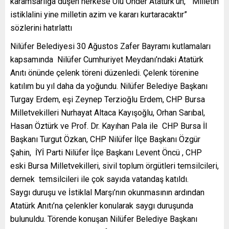
karamsarlığa düşen herkese Ulu Önder Atatürk’ün, “Milletin
istiklalini yine milletin azim ve kararı kurtaracaktır”
sözlerini hatırlattı
Nilüfer Belediyesi 30 Ağustos Zafer Bayramı kutlamaları
kapsamında Nilüfer Cumhuriyet Meydanı’ndaki Atatürk
Anıtı önünde çelenk töreni düzenledi. Çelenk törenine
katılım bu yıl daha da yoğundu. Nilüfer Belediye Başkanı
Turgay Erdem, eşi Zeynep Terzioğlu Erdem, CHP Bursa
Milletvekilleri Nurhayat Altaca Kayışoğlu, Orhan Sarıbal,
Hasan Öztürk ve Prof. Dr. Kayıhan Pala ile CHP Bursa İl
Başkanı Turgut Özkan, CHP Nilüfer İlçe Başkanı Özgür
Şahin, İYİ Parti Nilüfer İlçe Başkanı Levent Öncü , CHP
eski Bursa Milletvekilleri, sivil toplum örgütleri temsilcileri,
dernek temsilcileri ile çok sayıda vatandaş katıldı.
Saygı duruşu ve İstiklal Marşı’nın okunmasının ardından
Atatürk Anıtı’na çelenkler konularak saygı duruşunda
bulunuldu. Törende konuşan Nilüfer Belediye Başkanı