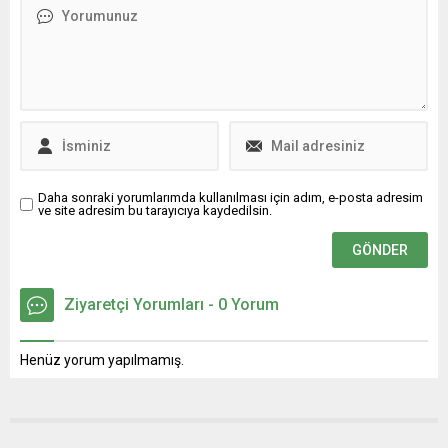
söylediği gibi zaten Gakkoş
tanıtımının güçlendirilmesini
Dadaş gardaştı şimdi buna
ve genç sporcular için yeni
Bursa’da eklendi lafı inanın
fırsatlar oluşturulmasını
boş değil. TEŞEKKÜRLER
hedefleyen kapsamlı bir iş
DEĞERLİ BAŞKAN İBRAHİM
birliği protokolü imzalandı.
KARAÇİN..!! Elazığspor
İmzalar Görükle
Başkanı...
Kampüsü’nde Atıldı Protokol
imza töreni, 8...
Daha sonraki yorumlarımda kullanılması için adım, e-posta adresim
ve site adresim bu tarayıcıya kaydedilsin.
Ziyaretçi Yorumları - 0 Yorum
Henüz yorum yapılmamış.