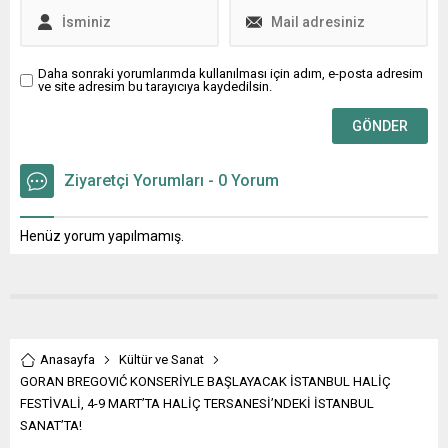
Muğla İl Milli Eğitim
yansıttığı albümünün
Müdürlüğünün
lansman konserinde, daha
koordinesinde Bodrum
önce farklı projelerde birlikte
ilçesindeki tüm
çalıştığı rapçi dostları Uzi,
Daha sonraki yorumlarımda kullanılması için adım, e-posta adresim
ve site adresim bu tarayıcıya kaydedilsin.
okullarla yürütülen “Bir Kitap
Heijan, Muti, Motive...
Bir İnsan” projesi
kapsamında...
Ziyaretçi Yorumları - 0 Yorum
Henüz yorum yapılmamış.
Anasayfa
Kültür ve Sanat
GORAN BREGOVIĆ KONSERİYLE BAŞLAYACAK İSTANBUL HALİÇ
FESTİVALİ, 4-9 MART’TA HALİÇ TERSANESİ’NDEKİ İSTANBUL
SANAT’TA!