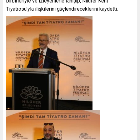
birbirleriyle ve izleyenlerle tanışıp, Nilüfer Kent
Tiyatrosu’yla ilişkilerini güçlendireceklerini kaydetti.