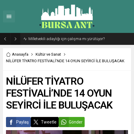
Milletvekili adaylığı için çalışma mı yürütüyor?
Anasayfa
Kültür ve Sanat
NİLÜFER TİYATRO FESTİVALİ’NDE 14 OYUN SEYİRCİ İLE BULUŞACAK
NİLÜFER TİYATRO
FESTİVALİ’NDE 14 OYUN
SEYİRCİ İLE BULUŞACAK
Paylaş
Tweetle
Gönder