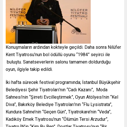
Konuşmaların ardından kokteyle geçildi. Daha sonra Nilüfer
Kent Tiyatrosu’nun bol ödüllü oyunu “1984” seyirci ile
buluştu. Sanatseverlerin salonu tamamen doldurduğu
oyun, ilgiyle takip edildi.
İki hafta sürecek festival programında; İstanbul Büyükşehir
Belediyesi Şehir Tiyatroları’nın “Cadı Kazanı”, Moda
Sahnesi’nin “Şirreti Evcilleştirmek”, Oyun Atölyesi’nin “Kel
Diva”, Bakırköy Belediye Tiyatroları’nın “Flu Lysistrata”,
Kundura Sahne’nin “Geçen Gün”, Tiyatrokare’nin “Veda”,
Kadıköy Emek Tiyatrosu’nun “Ölümün Tersi Arzudur”,
Tiyatro.İN’in “Kim Bu Ben”, Dostlar Tiyatrosu’nun “Bir