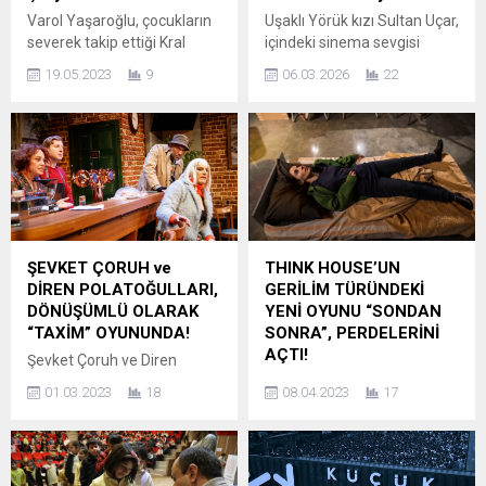
Varol Yaşaroğlu, çocukların
Uşaklı Yörük kızı Sultan Uçar,
severek takip ettiği Kral
içindeki sinema sevgisi
Şakir serisinin yeni kitabı
nedeniyle 56 yaşında beyaz
19.05.2023
9
06.03.2026
22
“Cilala, Parlat Bir Dürüm
perde ile tanıştı. Bir gün
Patlat!” tanıtımı için, D&R ev
sebze tarlasında çalışırken
sahipliğinde Türkiye
sinema serüvenini başlatan
turnesine çıkıyor. İlk durak
Sultan Uçar şunları ifade
Antalya’dan sonra
etti. ” İsmim Sultan Uçar
Yaşaroğlu, Alanya ve
,1972 Uşak ın Sivaslı
İzmir’deki D&R
ilçesinde doğdum. Uşak
mağazalarında minik
merkezde oturuyorum , bu
okuyucularla buluşacak.
zamana kadar girmediğim
ŞEVKET ÇORUH ve
THINK HOUSE’UN
Kültür, sanat ve eğlenceyi
meslek alanı kalmadı.
DİREN POLATOĞULLARI,
GERİLİM TÜRÜNDEKİ
tek çatı altında birleştiren
Tekstilden,...
DÖNÜŞÜMLÜ OLARAK
YENİ OYUNU “SONDAN
D&R, çocukları en sevdikleri
“TAXİM” OYUNUNDA!
SONRA”, PERDELERİNİ
sanatçılarla...
AÇTI!
Şevket Çoruh ve Diren
Polatoğulları, Baba
Yeni nesil kültür girişimi
01.03.2023
18
08.04.2023
17
Sahne’nin kara komediyle
THINK House’un yeni oyunu
gerilimin iç içe geçtiği
“Sondan Sonra”nın
sürprizlerle dolu
prömiyeri, 7 Nisan Cuma
prodüksiyonu “Taxim”de
akşamı 21.00’de THINK