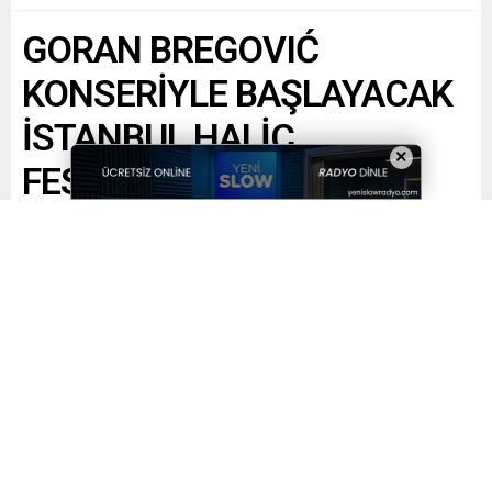
GORAN BREGOVIĆ
KONSERİYLE BAŞLAYACAK
İSTANBUL HALİÇ
×
FESTİVALİ, 4-9 MART’TA
HALİÇ TERSANESİ’NDEKİ
İSTANBUL SANAT’TA!
Paylaş
Tweetle
Gönder