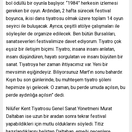
bol ödüllü bir oyunla başlıyor. “1984” herkesin izlemesi
gereken bir oyun. Ardından, 2 hafta sürecek festival
boyunca, ikisi dans tiyatrosu olmak üzere toplam 14 oyun
seyirci ile buluşacak. Ayrıca; çeşitli atölye çalışmaları ile
söyleşiler de organize edilecek. Ben bütün Bursalıları,
sanatseverleri festivalimize davet ediyorum. Tiyatro çok
eşsiz bir iletişim biçimi. Tiyatro; insana insanı anlatan,
insanı düşündüren, hayatı sorgulatan ve insanı büyüten bir
sanat. Tiyatroya her zaman ihtiyacımız var. Yeni bir
mevsimin eşiğindeyiz. Biliyorsunuz Mart’ın sonu bahardır.
Kışın bu son günlerinde, bu muhteşem tiyatro şöleni
hepimize iyi gelecek. O zaman, bu perde umuda açılsın, bu
perde aydınlığa açılsın” dedi.
Nilüfer Kent Tiyatrosu Genel Sanat Yönetmeni Murat
Daltaban ise uzun bir aradan sonra tekrar festival
yapabildikleri için mutlu olduklarını söyledi. Titiz
hazırlandıklarını belirten Daltaban, emeği geçenlere