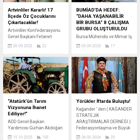
Artvinliler Kararlı! 17
BUMİAD’DA HEDEF:
İlçede Öz Çocuklarını
“DAHA YAŞANABİLİR
Çıkartacaklar!
BİR BURSA” 8 ÇALIŞMA
GRUBU OLUŞTURULDU
Artvinliler Konfederasyonu
Genel Başkanı Fetanet
Bursa Mühendis ve Mimar İş
Yıldırım, Artvinli olmanın her
İnsanları Derneği (BUMİAD)
03.09.2023
22
05.05.2025
17
zaman haklı gurunu ve
Yönetim Kurulu Başkanı
onurunu yaşadıklarını
Mustafa Gümüş, pozitif
belirterek 17 ilçede öz
bilim insanları olarak “daha
çocuklarını belediye başkan
yaşanabilir bir Bursa” hedefi
adayı, belediye meclis
doğrultusunda çalıştıklarını
üyeliğini belirlemek için
kaydederek, derneğin daha
sahaya indi! Gemlik’te İYİ
etkin bir konuma gelmesi
Parti İlçe Başkanı Ertuğrul
için 8 ayrı çalıma grubu
Yavuz ile ARKON Genel
oluşturduklarını belirtti.
“Atatürk’ün Tarım
Yörükler İftarda Buluştu!
Başkan Yardımcıları Kirman
Bursa Mühendis ve Mimar İş
Vizyonuna İhanet
Kağander ‘ den ( KAĞANDER
Balcı ve Adil Yavuz Aslan’la
İnsanları Derneği
Ediliyor!”
STRATEJİK
birlikte görüşen...
(BUMİAD), üyeleriyle bir
ADD Genel Başkan
ARAŞTIRMALAR DERNEĞİ )
kahvaltı programında
Yardımcısı Gürhan Akdoğan:
Federasyonlaşma ve Büyük
buluştu....
“Atatürk’ün Tarım
Stratejik Hamleler KRİTİK
15.10.2025
103
26.03.2024
25