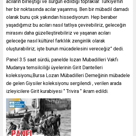
acıların birleştiği ve sürgün edildiği topraklar. Türkiye’nin
her bir noktasında acılar yaşanmış. Ben bir mübadil damadı
olarak bunu çok yakından hissediyorum. Hep beraber
yaşadığımız bu acıları nasıl tatlıya çevirebiliriz, geleceğin
mirasını daha güzelleştirebiliriz ve yaşanan acıları
geleceğe nasıl kültürel farklılık zenginlik olarak
oluşturabiliriz; işte bunun mücadelesini vereceğiz” dedi.
Panel 3.5 saat sürdü, panelde lozan Mubadilleri Vakfı
Mudanya temsilciliği üyelerinin Girit Dantelleri
koleksiyonu,Bursa Lozan Mübadilleri Derneğinin mübadele
de gelen Giysiler koleksiyonu sergilendi , verilen arada
izleyicilere Girit kurabiyesi ‘’ Trivira ‘’ ikram edildi.