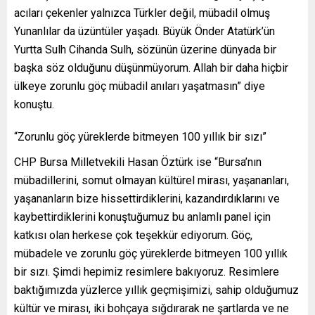
acıları çekenler yalnızca Türkler değil, mübadil olmuş
Yunanlılar da üzüntüler yaşadı. Büyük Önder Atatürk’ün
Yurtta Sulh Cihanda Sulh, sözünün üzerine dünyada bir
başka söz olduğunu düşünmüyorum. Allah bir daha hiçbir
ülkeye zorunlu göç mübadil anıları yaşatmasın” diye
konuştu.
“Zorunlu göç yüreklerde bitmeyen 100 yıllık bir sızı”
CHP Bursa Milletvekili Hasan Öztürk ise “Bursa’nın
mübadillerini, somut olmayan kültürel mirası, yaşananları,
yaşananların bize hissettirdiklerini, kazandırdıklarını ve
kaybettirdiklerini konuştuğumuz bu anlamlı panel için
katkısı olan herkese çok teşekkür ediyorum. Göç,
mübadele ve zorunlu göç yüreklerde bitmeyen 100 yıllık
bir sızı. Şimdi hepimiz resimlere bakıyoruz. Resimlere
baktığımızda yüzlerce yıllık geçmişimizi, sahip olduğumuz
kültür ve mirası, iki bohçaya sığdırarak ne şartlarda ve ne