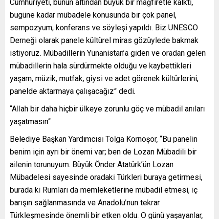
Cumhuriyeti, bunun altından büyük bir mağfiretle kalktı,
bugüne kadar mübadele konusunda bir çok panel,
sempozyum, konferans ve söyleşi yapıldı. Biz UNESCO
Derneği olarak panele kültürel miras gözüylede bakmak
istiyoruz. Mübadillerin Yunanistan’a giden ve oradan gelen
mübadillerin hala sürdürmekte olduğu ve kaybettikleri
yaşam, müzik, mutfak, giysi ve adet görenek kültürlerini,
panelde aktarmaya çalışacağız” dedi.
“Allah bir daha hiçbir ülkeye zorunlu göç ve mübadil anıları
yaşatmasın”
Belediye Başkan Yardımcısı Tolga Kornoşor, “Bu panelin
benim için ayrı bir önemi var; ben de Lozan Mübadili bir
ailenin torunuyum. Büyük Önder Atatürk’ün Lozan
Mübadelesi sayesinde oradaki Türkleri buraya getirmesi,
burada ki Rumları da memleketlerine mübadil etmesi, iç
barışın sağlanmasında ve Anadolu’nun tekrar
Türkleşmesinde önemli bir etken oldu. O günü yaşayanlar,