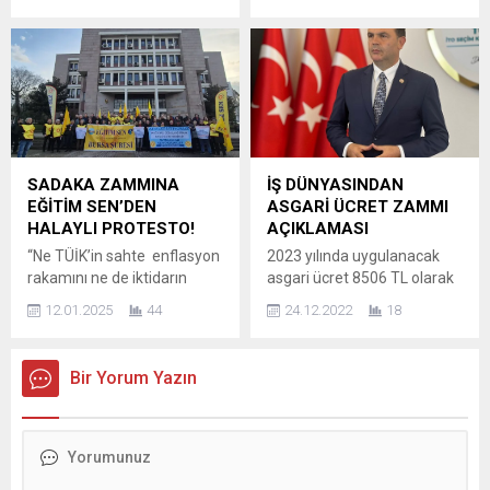
Vizyonuna İhanet Ediliyor!”
SÜRECİN YÜRÜYÜŞÜNE
BURSA – Atatürkçü
TOPHANE’DE OSMANGAZI-
Düşünce Derneği (ADD)
ORHANGAZİ
Genel Başkan Yardımcısı
TÜRBELERINDEN BAŞLANDI
Gürhan Akdoğan, Dünya
Kururcu Başkan Mustafa
Kadın Çiftçiler Günü
BAY, yaptığı aciklamada
dolayısıyla yaptığı
“KAĞANDER olarak iftar
açıklamada hem kadın
programımızı Tophane’ deki
çiftçilerin yaşadığı yapısal
Osmangazi ve Orhangazi
SADAKA ZAMMINA
İŞ DÜNYASINDAN
sorunlara hem de Bursa’da
‘nin manevi gölgesinde
EĞİTİM SEN’DEN
ASGARİ ÜCRET ZAMMI
tarımın sanayiye kurban
Osmangazi Yörük Türkmen
HALAYLI PROTESTO!
AÇIKLAMASI
edilmesine sert sözlerle
Derneği binasında
“Ne TÜİK’in sahte enflasyon
2023 yılında uygulanacak
tepki gösterdi. Akdoğan,
gerçekleştirdik. Iftarımız için
rakamını ne de iktidarın
asgari ücret 8506 TL olarak
“Atatürk’ün tarım
efsane hayırseverimiz...
sadaka zammı
belirlendi. Yüzde 54,6
devrimiyle...
12.01.2025
44
24.12.2022
18
istemiyoruz!” Eğitim Sen
zamlanan asgari ücretle ilgili
Bursa Şubesi 30’cu yıl
iş dünyasından açıklamalar
kutlamasında üyeleriyle bir
gelmeye başladı. TÜMKİAD
Bir Yorum Yazın
araya geldi. Otosansit
Genel Başkanı Nihat
Atalay’da bir araya gelen
Tanrıkulu, 2023 yılında net
üyelere CHP PM Üyesi Bursa
8.500 TL olarak açıklanan
Milletvekili Orhan Sarıbal,
asgari ücrete ilişkin, yazılı bir
CHP İl Başkanı Nihat
açıklama yaptı. Tanrıkulu