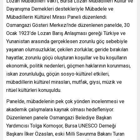
Lozan Mübadilleri Vakfı, Bursa Lozan Mübadilleri Kültür ve
Dayanışma Dernekleri destekleriyle Mübadele ve
Mübadillerin Kültürel Mirası Paneli düzenlendi.
Osmangazi Gösteri Merkezi’nde düzenlenen panelde, 30
Ocak 1923’de Lozan Barış Anlaşması gereği Türkiye ve
Yunanistan arasında gerçeklesen zorunlu göç sebebiyle
yaşanan olumsuzluklar, çekilen zorluklar, geride bırakılan
hayatlar, zorunlu göçü oluşturan koşullar ve bu koşulların
ekonomik, politik nedenleri, göçmen haklarının korunması,
iskan zorunluluğu, göçün sosyo-kültürel etkileri,
mübadillerin kültürel mirasları, mutfak, giysi, müzik ve
ritüel kültürleri konuşuldu.
Panelde, mübadelenin pek çok yönden incelenmesi ve
akademik çalışmalara kaynak olması hedefleniyor.
Düzenlenen panele Osmangazi Belediye Başkan
Yardımcısı Tolga Kornoşor, Bursa UNESCO Derneği
Başkanı İlker Özaslan, eski Milli Savunma Bakanı Turan