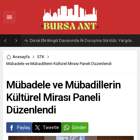
Doruk Efe Bingöl Davasında İlk Duruşma Görüldü: Yargılama 20 Ekim 2026’ya Ertelendi
Anasayfa
STK
Mübadele ve Mübadillerin Kültürel Mirası Paneli Düzenlendi
Mübadele ve Mübadillerin
Kültürel Mirası Paneli
Düzenlendi
Paylaş
Tweetle
Gönder