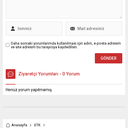
Yeşiltaş, Nilüfer Belediye
yaptığı açıklamada şunları
Başkanı Şadi Özdemir,
söyledi, ‘Cumhurbaşkanımız
Büyükşehir ve İlçe Belediye
tarafından açıklanan asgari
Bürokratları...
ücret rakamını...
Daha sonraki yorumlarımda kullanılması için adım, e-posta adresim
ve site adresim bu tarayıcıya kaydedilsin.
Ziyaretçi Yorumları - 0 Yorum
Henüz yorum yapılmamış.
Anasayfa
STK