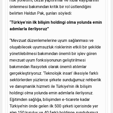
risk yönetimi, cezai yaptırımlar ve itibar kayıplarının
önlenmesi bakımından kritik bir rol üstlendiğini
belirten Haldun Pak, şunları söyledi:
“
Türkiye
’
nin ilk bilişim holdingi olma yolunda emin
adımlarla ilerliyoruz”
“Mevzuat düzenlemelerine uyum sağlanması ve
oluşabilecek uyumsuzluk risklerinin etkili bir şekilde
yönetilebilmesi bakımından önemli bir işlev gören
mevzuat uyum fonksiyonunun geliştirilmesi
bakımından Rasyotek olarak önemli atılımlar
gerçekleştiriyoruz. ‘Teknolojik insan’ ilkesiyle farklı
sektörlerden yüzlerce şirkete sunduğumuz rehberlik
ve danışmanlık hizmeti ile Türkiye’nin ilk bilişim
holdingi olma yolunda emin adımlarla ilerliyoruz.
Eğitimden sağlığa, bilişimden e-ticarete kadar
Türkiye’nin önde gelen ilk 500 şirketi içerisinde yer
alan 150 kuruluş ve 40 farklı holdinge sunduğumuz