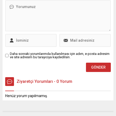
hedefleyen Sinemasal
yoldan gelen korna sesleri,
Akademi ile kripto para
dışarıdan gelen inşaat
borsası Gate.io‘nun
gürültüsü ve yan dairelerden
kampanyası devam ediyor.
gelen konuşma ve
Kampanya kapsamında
televizyon sesleri gibi
toplanan bağış 52 bin doları
gürültüler evden çalışmayı
geçti. Gate Charity’den
zorlaştırıyor. Online hayatın
gelen yeni açıklamada
yaygınlaşmasıyla birlikte
global çapta yürütülen
binalarda...
kampanyanın devam
ettiği,...
Daha sonraki yorumlarımda kullanılması için adım, e-posta adresim
ve site adresim bu tarayıcıya kaydedilsin.
Ziyaretçi Yorumları - 0 Yorum
Henüz yorum yapılmamış.