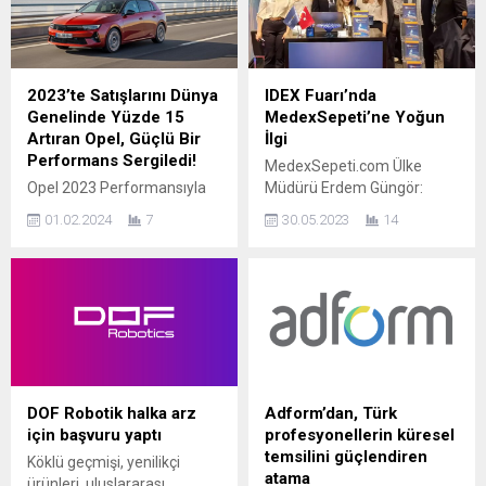
2023’te Satışlarını Dünya
IDEX Fuarı’nda
Genelinde Yüzde 15
MedexSepeti’ne Yoğun
Artıran Opel, Güçlü Bir
İlgi
Performans Sergiledi!
MedexSepeti.com Ülke
Opel 2023 Performansıyla
Müdürü Erdem Güngör:
Son 20 Yılın En Yüksek
“Tüm Türkiye çapında
01.02.2024
7
30.05.2023
14
Büyüme Oranına Ulaştı!
medikal ve dental satıcı ve
Elektrikli Opel Satışları
alıcıların hayatlarını dijital
2023’te Yüzde 22 Arttı!
dönüşümle kolaylaştırmayı
2023’te Satışlarını Dünya
hedefliyoruz.” Türkiye’nin ve
Genelinde Yüzde 15 Artıran
Orta Doğu’nun önde gelen
Opel, Güçlü Bir Performans
online medikal ve dental
Sergiledi! Alman otomotiv
pazaryeri
üreticisi Opel, dünya
MedexSepeti.com, 25-28
çapındaki büyüme ivmesini
Mayıs 2023 tarihleri
DOF Robotik halka arz
Adform’dan, Türk
2023 yılında da sürdürdü.
arasında İstanbul Fuar
için başvuru yaptı
profesyonellerin küresel
Birbirinden iddialı
Merkezi’nde gerçekleştirilen
temsilini güçlendiren
Köklü geçmişi, yenilikçi
modelleriyle geçtiğimiz yıl
IDEX İstanbul Ağız-Diş
atama
ürünleri, uluslararası