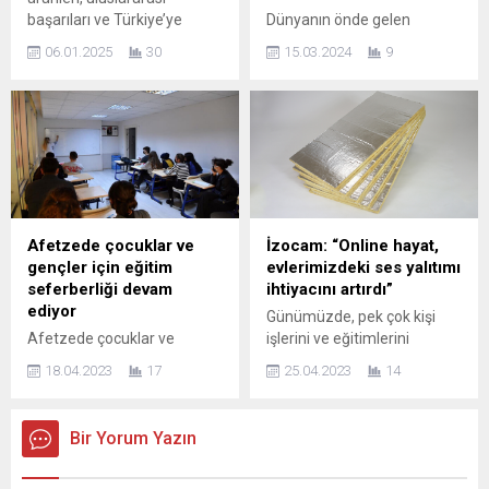
satışlarını dünya genelinde...
Sağlığı Cihaz ve
başarıları ve Türkiye’ye
Dünyanın önde gelen
Malzemeleri Fuarı’nda
kattığı değerle, ülkemizin
küresel bağımsız reklamcılık
yoğun ilgi...
06.01.2025
30
15.03.2024
9
gururu bir teknoloji devi olan
platformu Adform, Türk
DOF Robotik, şirket
profesyonellerin küresel
paylarının Yatırım
sahnedeki temsilini
Finansman Menkul Değerler
güçlendirecek önemli bir
A.Ş. önderliğinde halka arzı
adım attı. Adform; Türkiye,
kapsamında Sermaye
MEA, Orta Asya Başkanı
Piyasası Kurulu’na (SPK)
olarak Cem Eroğlu’nu seçti.
başvurdu. DOF Robotik San.
Dünyanın önde gelen
A.Ş. Yönetim Kurulu Başkanı
küresel bağımsız reklamcılık
Afetzede çocuklar ve
İzocam: “Online hayat,
Mustafa Mertcan, Sermaye
platformu Adform, Türk iş
gençler için eğitim
evlerimizdeki ses yalıtımı
Piyasası Kurulu’nun
dünyasının küresel
seferberliği devam
ihtiyacını artırdı”
düzenlemelerine uygun
arenadaki varlığını
ediyor
Günümüzde, pek çok kişi
olarak halka arz...
güçlendirecek önemli bir
Afetzede çocuklar ve
işlerini ve eğitimlerini
atama kararı aldı. Yenilikçi
gençler için eğitim
bilgisayar üzerinden
reklam...
18.04.2023
17
25.04.2023
14
seferberliği devam ediyor
gerçekleştiriyor. Online
Depremden etkilenen 5-17
toplantıların, derslerin ve
yaş arası afetzede
kursların yaygınlaşmasıyla
Bir Yorum Yazın
çocuklara eğitim ve
birlikte evler ofis veya sınıf
psikolojik destek vermeyi
gibi kullanılıyor. Ancak