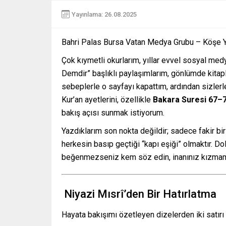
Yayınlama: 26.08.2025
Bahri Palas Bursa Vatan Medya Grubu – Köşe Y
Çok kıymetli okurlarım, yıllar evvel sosyal me
Demdir” başlıklı paylaşımlarım, gönlümde kitapla
sebeplerle o sayfayı kapattım, ardından sizl
Kur’an ayetlerini, özellikle
Bakara Suresi 67–7
bakış açısı sunmak istiyorum.
Yazdıklarım son nokta değildir; sadece fakir bir
herkesin basıp geçtiği “kapı eşiği” olmaktır. Do
beğenmezseniz kem söz edin, inanınız kızmam;
Niyazi Mısrî’den Bir Hatırlatma
Hayata bakışımı özetleyen dizelerden iki satırı