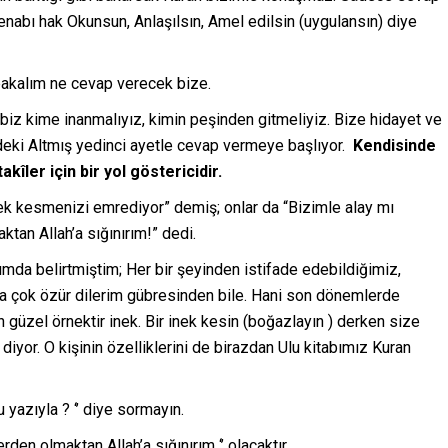
 Cenabı hak Okunsun, Anlaşılsın, Amel edilsin (uygulansın) diye
bakalım ne cevap verecek bize.
biz kime inanmalıyız, kimin peşinden gitmeliyiz. Bize hidayet ve
deki Altmış yedinci ayetle cevap vermeye başlıyor.
Kendisinde
îler için bir yol göstericidir.
ek kesmenizi emrediyor” demiş; onlar da “Bizimle alay mı
tan Allah’a sığınırım!” dedi.
ımda belirtmiştim; Her bir şeyinden istifade edebildiğimiz,
ta çok özür dilerim gübresinden bile. Hani son dönemlerde
 en güzel örnektir inek. Bir inek kesin (boğazlayın ) derken size
diyor. O kişinin özelliklerini de birazdan Ulu kitabımız Kuran
 yazıyla ? ‘’ diye sormayın.
den olmaktan Allah’a sığınırım ‘’ olacaktır.