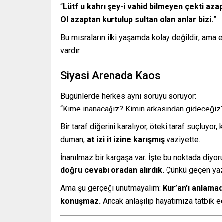
“
Lütf u kahrı şey-i vahid bilmeyen çekti azap
Ol azaptan kurtulup sultan olan anlar bizi.
”
Bu mısraların ilki yaşamda kolay değildir; ama 
vardır.
Siyasi Arenada Kaos
Bugünlerde herkes aynı soruyu soruyor:
“Kime inanacağız? Kimin arkasından gideceği
Bir taraf diğerini karalıyor, öteki taraf suçluyor,
duman,
at izi it izine karışmış
vaziyette.
İnanılmaz bir kargaşa var. İşte bu noktada diyor
doğru cevabı oradan alırdık.
Çünkü geçen yazım
Ama şu gerçeği unutmayalım:
Kur’an’ı anlama
konuşmaz.
Ancak anlaşılıp hayatımıza tatbik ed