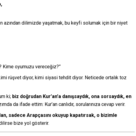
,
en azından dilimizde yaşatmak, bu keyfi solumak için bir niyet
z? Kime oyumuzu vereceğiz?”
 kimi rüşvet diyor, kimi siyasi tehdit diyor. Neticede ortalık toz
um ki;
biz doğrudan Kur’an’a danışsaydık, ona sorsaydık, en
da da ifade ettim: Kur’an canlıdır, sorularınıza cevap verir.
dan, sadece Arapçasını okuyup kapatırsak, o bizimle
ilirse bize yol gösterir.