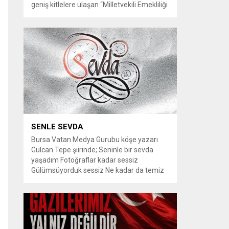
geniş kitlelere ulaşan “Milletvekili Emekliliği
Kaldırılsın” kampanyası, yeni bir aşamaya
geçiyor. Kampanyayı destekleyen
vatandaşlar, milletvekillerine tanınan
emeklilik haklarının yeniden düzenlenmesi
talebiyle TBMM Dilekçe Komisyonu ve
Cumhurbaşkanlığı İletişim Merkezi
(CİMER) üzerinden resmi başvurular
yapılması çağrısında bulunuyor. Son
dönemde sosyal medya platformlarında
en çok konuşulan konular arasında...
SENLE SEVDA
Bursa Vatan Medya Gurubu köşe yazarı
Gülcan Tepe şiirinde; Seninle bir sevda
yaşadım Fotoğraflar kadar sessiz
Gülümsüyorduk sessiz Ne kadar da temiz
habersiz Adını Rüzgar koydum Geldiğinde
Bahardı için Gidişinde sonbahar oldum Bir
bakışın yetiyordu gözlerime Dünyayı
tutturmaya ben de Kalbim Sen Diye çırpınıp
duruyordu Zamana yarışıyordu inat Hayata