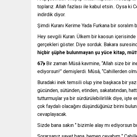
toplarız. Allah fazlası ile kabul etsin.. Oysa ki
indirdik diyor.
Şimdi Kuranı Kerime Yada Furkana bir soralım 
Hey sevgili Kuran. Ülkem bir kaosun içerisinde 
gerçekleri göster. Diye sorduk. Bakara suresin
hiçbir şüphe bulunmayan şu yüce kitap, müttak
67﴿
Bir zaman Mûsâ kavmine, “Allah size bir in
ediyorsun!” demişlerdi. Mûsâ, “Cahillerden olmak
Buradaki inek temsili olup yine başkaca bir yaz
gücünden, sütünden, etinden, sakatatından, hat
tutturmuşlar ya bir sürdürülebilirlilik diye, işte
çok faydalı olacağını düşündüğünüz birini bulun 
cevaplayacak.
Sizde bana sakın ‘’ bizimle alay mı ediyorsun bu
Sorarsanız şayet bana, hemen cevabım ‘’ Cahiller