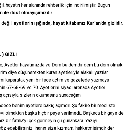
l, hayatın her alanında rehberlik için indirilmiştir. Bugün
n ile dost olmayışımızdır.
a değil;
ayetlerin ışığında, hayat kitabımız Kur’an’da gizlidir.
) GİZLİ
m de, Ayetler hayatımızda ve Dem bu demdir dem bu dem olmak
irim diye düşünerekten kuran ayetleriyle alakalı yazılar
mi kaparatak yeni bir face açtım ve gazetede yazmaya
nin 67-68-69 ve 70. Ayetlerini siyasi arenada Ayetler
kış açısıyla sizlerin okumasına sunacağım.
sadece benim ayetlere bakış açımdır. Şu fakire bir mecliste
revi olmaktan başka hiçbir paye verilmedi.. Başkaca bir gaye de
z bir fatiha’yı çok görmeyin şu günahkara. Yazıyı
söz edebilirsiniz. İnanın size kızmam, hakketmişimdir der