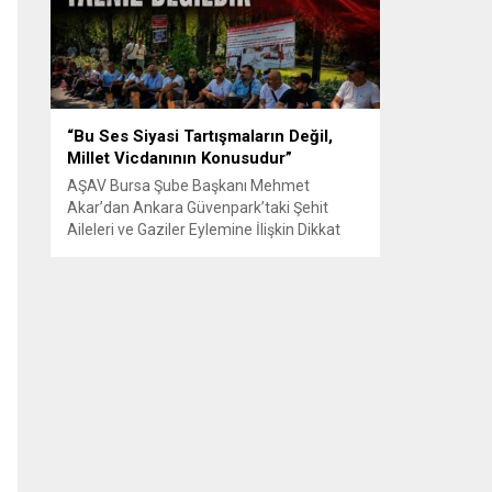
Senle...
“Bu Ses Siyasi Tartışmaların Değil,
Millet Vicdanının Konusudur”
AŞAV Bursa Şube Başkanı Mehmet
Akar’dan Ankara Güvenpark’taki Şehit
Aileleri ve Gaziler Eylemine İlişkin Dikkat
Çeken Açıklama… BURSA – Anadolu Şehit
Aileleri Gazileri ve Güvenlik Korucuları
(AŞAV) Vakfı Bursa Şube Başkanı Mehmet
Akar, Ankara Güvenpark’ta günlerdir
devam eden şehit aileleri ve gazilerin
eylemlerine ilişkin kapsamlı bir yazılı basın
açıklaması yayımladı....