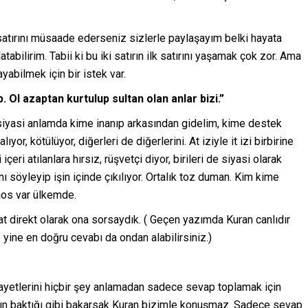
i satırını müsaade ederseniz sizlerle paylaşayım belki hayata
abilirim. Tabii ki bu iki satırın ilk satırını yaşamak çok zor. Ama
yabilmek için bir istek var.
. Ol azaptan kurtulup sultan olan anlar bizi.”
iyasi anlamda kime inanıp arkasından gidelim, kime destek
lıyor, kötülüyor, diğerleri de diğerlerini. At iziyle it izi birbirine
i içeri atılanlara hırsız, rüşvetçi diyor, birileri de siyasi olarak
ını söyleyip işin içinde çıkılıyor. Ortalık toz duman. Kim kime
kaos var ülkemde.
t direkt olarak ona sorsaydık. ( Geçen yazımda Kuran canlıdır
e yine en doğru cevabı da ondan alabilirsiniz.)
 ayetlerini hiçbir şey anlamadan sadece sevap toplamak için
ın baktığı gibi bakarsak Kuran bizimle konuşmaz. Sadece sevap