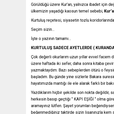
Görüldüğü üzere Kur’an, yalnızca ibadet için deği
ülkemizin yaşadığı kaosun temel sebebi,
Kur’a
Kurtuluş reçetesi, siyasetin tozlu koridorlarınd
Seçim sizin…
İşte o yazının tamamı…
KURTULUŞ SADECE AYETLERDE ( KURANDA 
Çok değerli okurlarım uzun yıllar evvel face
üzere haftada iki sefer, daha sonra kitaba çevir
yazmaktaydım. Bazı sebeplerden ötürü o feysi
başladım. Bu günde yine sizlerle Bakara suresi
hayatımızda mantığı ile ele alarak farklı bir ba
Yazdıklarım hiçbir şekilde son nokta değildir, 
herkesin basıp geçtiği ‘’ KAPI EŞİĞİ ‘’ olma gö
aramayınız lütfen. Şayet yorumları beğendiyseni
beğenmediğiniz taktirde sizin lisanınızla kem 