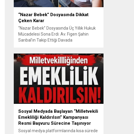
“Nazar Bebek” Dosyasında Dikkat
Çeken Karar
“Nazar Bebek” Dosyasında Üç Yıllık Hukuk
Mücadelesi Sona Erdi: Av. Figen Şahin
Sarıbal’ın Takip Ettiği Davada
Mahkemeden Dikkat Çeken Karar
Avusturya’da başlayan aile uyuşmazlığı
Türkiye’de uluslararası hukuk boyutlarıyla
görüldü BURSA – Avusturya’da başlayan
ve Türkiye’de yaklaşık üç yıl boyunca
devam eden “Nazar Bebek” dosyasında
yargılama süreci tamamlandı. Bursa 3.
Aile...
Sosyal Medyada Başlayan “Milletvekili
Emekliliği Kaldırılsın” Kampanyası
Resmi Başvuru Sürecine Taşınıyor
Sosyal medya platformlarında kısa sürede