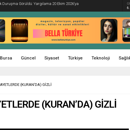
İlk Duruşma Görüldü: Yargılama 20 Ekim 2026’ya
G
6
Bursa
Güncel
Siyaset
Türkiye
Teknoloji
Sağlı
AYETLERDE (KURAN’DA) GİZLİ
ETLERDE (KURAN’DA) GİZLİ