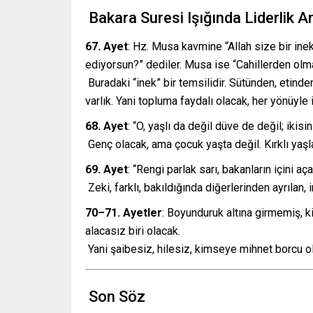
Bakara Suresi Işığında Liderlik Ar
67. Ayet
: Hz. Musa kavmine “Allah size bir in
ediyorsun?” dediler. Musa ise “Cahillerden olmak
Buradaki “inek” bir temsilidir. Sütünden, etinde
varlık. Yani topluma faydalı olacak, her yönüyle iş
68. Ayet
: “O, yaşlı da değil düve de değil; ikisin
Genç olacak, ama çocuk yaşta değil. Kırklı yaşla
69. Ayet
: “Rengi parlak sarı, bakanların içini aç
Zeki, farklı, bakıldığında diğerlerinden ayrılan, 
70–71. Ayetler
: Boyunduruk altına girmemiş, 
alacasız biri olacak.
Yani şaibesiz, hilesiz, kimseye mihnet borcu o
Son Söz