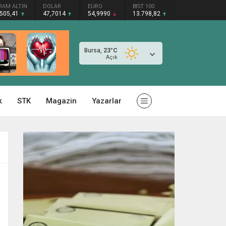
RAM ALTIN
DOLAR
EURO
BIST 100
.505,41
47,7014
54,9990
13.798,82
Bursa,
23
°C
Açık
k
STK
Magazin
Yazarlar