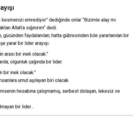
ayışı
ek kesmenizi emrediyor” dediğinde onlar “Bizimle alay mı
tan Allah’a sığınırım” dedi.
n, gücünden faydalanılan; hatta gübresinden bile yararlanılan bir
e yarar bir lider arayışı.
in arası bir inek olacak.”
rda, olgunluk çağında bir lider.
an bir inek olacak.”
insanlara umut aşılayan biri olacak.
kimsenin hesabına çalışmamış, serbest dolaşan, lekesiz ve
lmayan bir lider…