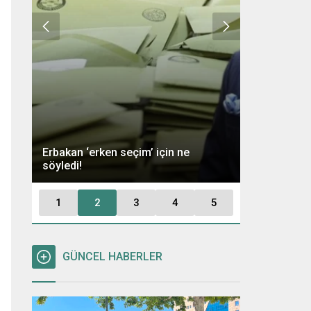
Ümit Özdağ 
Erbakan ‘erken seçim’ için ne
Kararı: “Büt
söyledi!
Tutuklayaca
1
2
3
4
5
GÜNCEL HABERLER