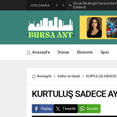
Doruk Efe Bingöl Davasında 
SON DAKİKA
Ertelendi
Anasayfa
Dünya
Ekonomi
Spor
Anasayfa
Kültür ve Sanat
KURTULUŞ SADECE 
KURTULUŞ SADECE AY
Paylaş
Tweetle
Gönder