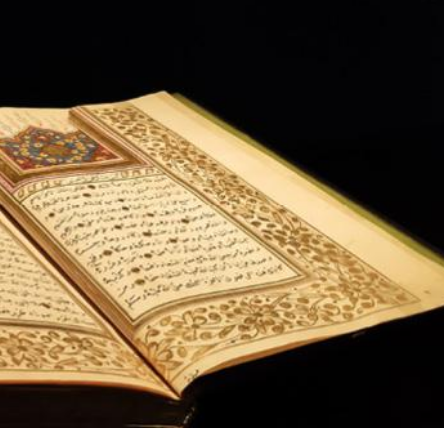
“Engellilik Bir Eksiklik Değil,
Adalet Meselesidir”