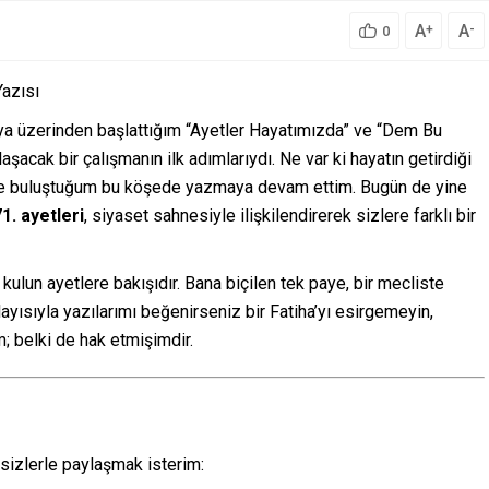
A
A
+
-
0
azısı
dya üzerinden başlattığım “Ayetler Hayatımızda” ve “Dem Bu
şacak bir çalışmanın ilk adımlarıydı. Ne var ki hayatın getirdiği
erle buluştuğum bu köşede yazmaya devam ettim. Bugün de yine
1. ayetleri
, siyaset sahnesiyle ilişkilendirerek sizlere farklı bir
 kulun ayetlere bakışıdır. Bana biçilen tek paye, bir mecliste
layısıyla yazılarımı beğenirseniz bir Fatiha’yı esirgemeyin,
 belki de hak etmişimdir.
 sizlerle paylaşmak isterim: