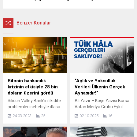
Benzer Konular
Bitcoin bankacılık
“Açlık ve Yoksulluk
krizinin etkisiyle 28 bin
Verileri Ülkenin Gerçek
doların üzerini gördü
Aynasıdır!”
Silicon Valley Bank’in likidite
Ali Yazır – Köşe Yazısı Bursa
problemleri sebebiyle iflasa
Vatan Medya Grubu Eylül
sürüklenmesi sonucu
2025 verileri geldi… Açlık
24.03.2023
25
02.10.2025
16
ABD’de ortaya çıkan
sınırı tam 27.970 TL. Peki en
bankacılık krizi, kripto para
düşük emekli aylığı kaç?
birimlerine yaradı. Bitcoin,
16.881 TL. Yani sadece iki