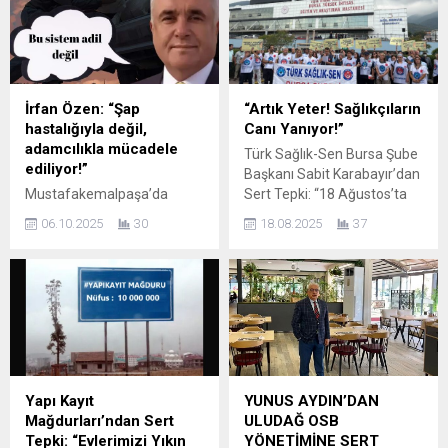
yalnızca iki haftada %40
çeyrek altın değerinde!
yükselerek 28 bin dolar
Emekli maaşlarının
barajını aştı. ABD merkezli
ortalaması ise 19.735 TL,
Silicon Valley Bank’e (SVB)
asgari ücret 22.104 TL. Bu
48 saat içinde Federal
ne demek biliyor musunuz?
Mevduat Sigorta Kurumu
Türkiye’de çalışan
İrfan Özen: “Şap
“Artık Yeter! Sağlıkçıların
tarafından el konulması ve
milyonlarca...
hastalığıyla değil,
Canı Yanıyor!”
İsviçre merkezli Credit
adamcılıkla mücadele
Türk Sağlık-Sen Bursa Şube
Suisse’in...
ediliyor!”
Başkanı Sabit Karabayır’dan
Mustafakemalpaşa’da
Sert Tepki: “18 Ağustos’ta
hayvancılıkla uğraşan
Alanlardayız!” 18 Ağustos
06.10.2025
30
18.08.2025
37
üreticiler diken üstünde! İlçe
Pazartesi günü, Türk Sağlık-
Tarım Müdürlüğü’nde
Sen Bursa Şube olarak,
yaşanan siyasi karmaşa ve
yıllardır görmezden gelinen
liyakat dışı uygulamalar, şap
taleplerimizi, insanca
aşısı gibi hayati konularda
yaşama hakkımızı ve
halk sağlığını ve hayvancılığı
mesleki onurumuzu
tehdit eder boyuta ulaştı.
haykırmak için iş bırakıyoruz!
Siyasi kimliğide olan İrfan
Sabah 10.30’da Yıldırım Kalp
Özen, bu duruma sert tepki
Hastanesi önünde
Yapı Kayıt
YUNUS AYDIN’DAN
göstererek çarpıcı
gerçekleştireceğimiz basın
Mağdurları’ndan Sert
ULUDAĞ OSB
açıklamalarda bulundu:
açıklamamızla, bıçak kemiği
Tepki: “Evlerimizi Yıkın
YÖNETİMİNE SERT