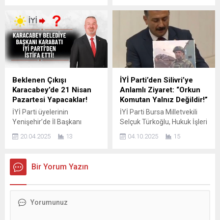
başkanları, ülkü ocakları,
Başkanı Kamil Salar, Fadıl
muhtarlar ve STK
Köyü Kültür ve Yardımlaşma
temsilcileri katıldı. İlçe
Derneği’ni ziyaret ederek,
Başkanı Kerim Gürsel Çelebi
dernek tarafından hayata
ve yönetiminin ev
geçirilen “Kitap Seç, Oku,
sahipliğinde Buttim Fuar
Geri Getir” projesine destek
Alanının karşında yer alan
verdi. Ziyaret sırasında
Şeke Kır Bahçesinde
eğitimin, kültürün ve milli-
Beklenen Çıkışı
İYİ Parti’den Silivri’ye
gerçekleştirdiği iftar
manevi değerlerin
Karacabey’de 21 Nisan
Anlamlı Ziyaret: “Orkun
programında İl Başkanı
önemine...
Pazartesi Yapacaklar!
Komutan Yalnız Değildir!”
Muhammet Tekin; ”
İYİ Parti üyelerinin
İYİ Parti Bursa Milletvekili
liderimiz Devlet Bahçeli
Yenişehir’de İl Başkanı
Selçuk Türkoğlu, Hukuk İşleri
beyin...
İsmail Kaya ve partililerin
Başkanı ve Afyonkarahisar
20.04.2025
13
04.10.2025
15
belediye önünde Yenişehir
Milletvekili Hakan Şeref
Belediye Başkanı Ercan
Olgun ile Kocaeli Milletvekili
Özel’in AK Partiye geçeceği
Lütfü Türkkan, haksız yere
Bir Yorum Yazın
duyumu üzerine İYİ Partili
tutuklanan Türk subayı
milletvekili Selçuk
Orkun Özeller’i Silivri
Türkoğlu’nun katılımıyla
Cezaevi’nde ziyaret etti.
gerçekleştirdiği basın
Ziyaret sonrası yapılan
açıklamasının ikizi
açıklamada,