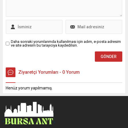
Karacabey Belediye Başkanı
hukuksuzluklara karşı sert
Fatih Karabatı’nın belediyesi
mesajlar verildi: “Orkun
önünde Selçuk Türkoğlu’nun
Komutan yalnız değildir!”
katılımıyla 21 nisan
Türkoğlu, cezaevindeki ilk
pazartesi günü saat
gününde Orkun
14.00’de yapılacak. İl...
Komutan’ın...
Daha sonraki yorumlarımda kullanılması için adım, e-posta adresim
ve site adresim bu tarayıcıya kaydedilsin.
Ziyaretçi Yorumları - 0 Yorum
Henüz yorum yapılmamış.