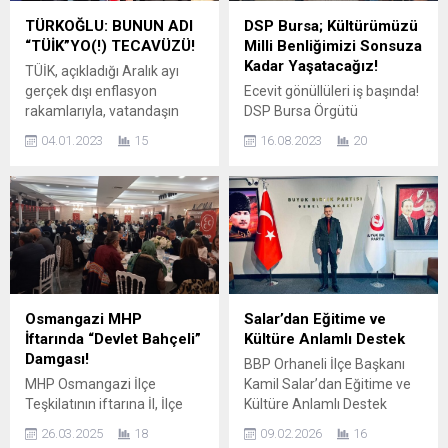
TÜRKOĞLU: BUNUN ADI
DSP Bursa; Kültürümüzü
“TÜİK”YO(!) TECAVÜZÜ!
Milli Benliğimizi Sonsuza
Kadar Yaşatacağız!
TÜİK, açıkladığı Aralık ayı
gerçek dışı enflasyon
Ecevit gönüllüleri iş başında!
rakamlarıyla, vatandaşın
DSP Bursa Örgütü
hakkına hukukuna bir kez
organizasyonunda Teferrüç
04.01.2023
15
16.08.2023
20
daha tecavüz etmiştir. İlgili
Mahallesi Teferrüç Camii
açıklamamız; TÜRKOĞLU:
yanındaki park girişinde
BUNUN ADI “TÜİK”YO(!)
yapılan aşure etkinliğinde
TECAVÜZÜ! Bir süre önce
Genel Başkan Yardımcısı
TÜİK’i, gerçek enflasyon
Ahmet Olcay Akıncı, ilimize
oranlarını çarpıtması
misafir gelen DSP Kocaeli İl
nedeniyle Pinokyo maketiyle
Başkanı Halim Dedeoğlu,
protesto eden İYİ Parti
GDK Üyesi Nurdan Bilgin’in
Bursa İl Başkanı Selçuk
katıldığı etkinlikte İlçe
Osmangazi MHP
Salar’dan Eğitime ve
Türkoğlu, “TÜİK, 1.18 olarak
Başkanları, İl-İlçe
İftarında “Devlet Bahçeli”
Kültüre Anlamlı Destek
açıkladığı Aralık ayı
yöneticilerinin de bulunduğu
Damgası!
BBP Orhaneli İlçe Başkanı
enflasyon...
ortamda Bursa İl Başkanı
MHP Osmangazi İlçe
Kamil Salar’dan Eğitime ve
Hüseyin...
Teşkilatının iftarına İl, İlçe
Kültüre Anlamlı Destek
yöneticilerinin yanısıra,
ORHANELİ – Büyük Birlik
26.03.2025
18
09.02.2026
16
Türkiye KamuSen şube
Partisi (BBP) Orhaneli İlçe