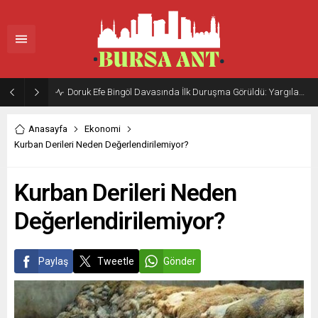
Doruk Efe Bingöl Davasında İlk Duruşma Görüldü: Yargılama 20 Ekim 2026’ya Ertelendi
Anasayfa
Ekonomi
Kurban Derileri Neden Değerlendirilemiyor?
Kurban Derileri Neden
Değerlendirilemiyor?
Paylaş
Tweetle
Gönder