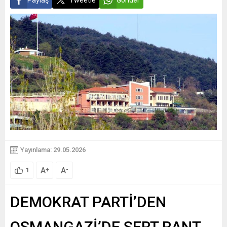
Paylaş
Tweetle
Gönder
Yayınlama: 29.05.2026
A
A
+
-
1
DEMOKRAT PARTİ’DEN
OSMANGAZİ’DE SERT RANT