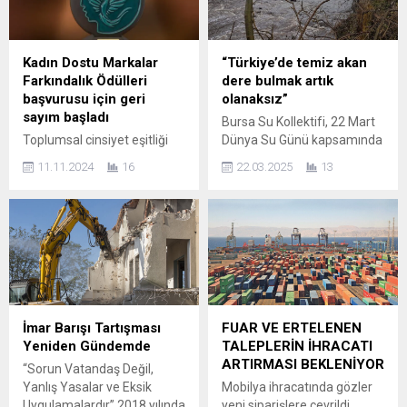
gösteren derneğin
mercilere gönül rahatlığıyla
aktiviteleri hız kesmiyor.
ödemişlerdi. Ancak; devletin
Karataş, Van’ın lezzetlerini
bazı organları tarafından
Bursa’ya getirdiklerini
yapılan incelemelerle
Kadın Dostu Markalar
“Türkiye’de temiz akan
belirterek; ” Güneydoğu ve
başvuruları iptal edildi,
Farkındalık Ödülleri
dere bulmak artık
Doğu Anadolu yöresel
birçok bina için yıkım kararı
başvurusu için geri
olanaksız”
kahvaltılık ürünleri Van’dan
çıktı! Türkiye’nin...
sayım başladı
Bursa Su Kollektifi, 22 Mart
Bursa’ya...
Toplumsal cinsiyet eşitliği
Dünya Su Günü kapsamında
bilincini arttırmak ve kadının
Fomara Meydanı’nda bir
11.11.2024
16
22.03.2025
13
iş, eğitim ve sosyal hayattaki
basın açıklaması
rolünü güçlendirmek için
gerçekleştirdi.Bursa Su
çalışan Kadın Dostu
Kollektifi üyesi Habib
Markalar
Göbelez tarafından yapılan
Platformu tarafından bu yıl
açıklamada sermayenin
beşincisi düzenlenen “Kadın
sebep olduğu iklim kriziyle
Dostu Markalar 2025
birlikte, su kıtlığı, kuraklık ya
Farkındalık Ödülleri” için
da baskın yağışlar sonucu
başvuru süresi 30 Kasım
sellerin meydana geldiği
İmar Barışı Tartışması
FUAR VE ERTELENEN
2024 itibarıyla sona eriyor.
ifade edildi. Türkiye’de temiz
Yeniden Gündemde
TALEPLERİN İHRACATI
Sürdürülebilir bir toplumun,
akan bir dere bulmanın
ARTIRMASI BEKLENİYOR
“Sorun Vatandaş Değil,
kadına verilen hak ve
olanaksız duruma...
Yanlış Yasalar ve Eksik
Mobilya ihracatında gözler
özgürlüklerle mümkün
Uygulamalardır” 2018 yılında
yeni siparişlere çevrildi