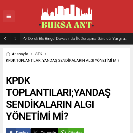
Doruk Efe Bingöl Davasında İlk Duruşma Görüldü: Yargılama 20 Ekim 2026’ya Ertelendi
Anasayfa
STK
KPDK TOPLANTILARI;YANDAŞ SENDİKALARIN ALGI YÖNETİMİ Mİ?
KPDK
TOPLANTILARI;YANDAŞ
SENDİKALARIN ALGI
YÖNETİMİ Mİ?