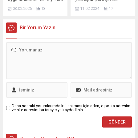
olabileceğine inanan,
yürürlüğe giren İmar Barışı
Türkiye mobilya, kağıt ve
eşitsizliklerle...
03.02.2026
13
11.02.2024
17
düzenlemesi, Türkiye
orman ürünleri sektörü, yeni
genelinde milyonlarca
yıla yüzde 3,2’lik düşüşle
vatandaşın uzun yıllardır
603 milyon dolarlık ihracatla
Bir Yorum Yazın
çözülemeyen mülkiyet ve
başlarken, AKAMİB’in
imar sorunlarına çözüm
ihracatı ise yüzde 6,3’lük
getiren önemli bir adım
artışla 71,3 milyon dolar
olarak hayata geçirilmişti.
oldu. Değer bazında düşüş
Düzenleme, yalnızca
yaşayan sektörde miktar
yapıların kayıt altına
bazındaki ihracat ise yüzde
alınmasını sağlamakla
11,7 arttı. Fiyat
kalmamış; aynı zamanda
rekabetçiliğinin etkisiyle
devlet ile vatandaş arasında
değer bazında...
güven ilişkisini...
Daha sonraki yorumlarımda kullanılması için adım, e-posta adresim
ve site adresim bu tarayıcıya kaydedilsin.