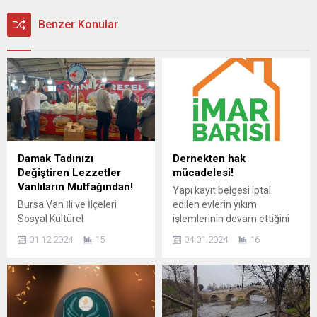
Benzer Konular
Damak Tadınızı
Dernekten hak
Değiştiren Lezzetler
mücadelesi!
Vanlıların Mutfağından!
Yapı kayıt belgesi iptal
Bursa Van İli ve İlçeleri
edilen evlerin yıkım
Sosyal Kültürel
işlemlerinin devam ettiğini
Yardımlaşma ve Dayanışma
vurgulayan İmar Yasasına
01.12.2024
15
04.01.2024
16
Derneği bilinen adıyla Bursa
Takılanlar Derneği, pazar
Vanlılar Derneği Başkanı
günü kitlesel protestosunu
Asker Karataş, Bursa’da
gerçekleştirecek İmar barışı
Van’ı tanıtan önemli bir isim.
onlar için umut olmuş,
2005 yılından beri faaliyet
istenilen rakamları yetkili