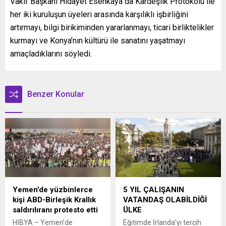
Vakıf Başkanı Hidayet Esenkaya da Kardeşlik Protokolu ile
her iki kuruluşun üyeleri arasında karşılıklı işbirliğini
artırmayı, bilgi birikiminden yararlanmayı, ticari birliktelikler
kurmayı ve Konya’nın kültürü ile sanatını yaşatmayı
amaçladıklarını söyledi.
Benzer Konular
Yemen’de yüzbinlerce
5 YIL ÇALIŞANIN
kişi ABD-Birleşik Krallık
VATANDAŞ OLABİLDİĞİ
saldırılıranı protesto etti
ÜLKE
HİBYA – Yemen’de
Eğitimde İrlanda’yı tercih