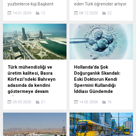
yüzbinlerce kişi Başkent
eden Türk öğrenciler artıyor.
Sanaa’da büyük bir miting
Dil kursu, üniversite ve
14.01.2024
12
08.12.2023
22
düzenleyerek, ülkedeki Husi
yüksek lisans eğitimi için
hedeflerine yönelik ABD-
İrlanda’ya olan ilgi giderek
Birleşik Krallık ortak
artıyor. Türk öğrencilerin de
misilleme hava saldırılarını
gözdesi olan İrlanda, ICEF
protesto ettiler. ABD ve
(International Consultants
Birleşik Krallık, Cuma günü
for Education and Fairs)
erken saatlerde Sanaa ve
verilerine göre 2022 yılında
grubun kontrolü altındaki
İngilizce dil eğitimi için en
diğer vilayetlerdeki Husi
çok tercih edilen 4. ülke
Türk mühendisliği ve
Hollanda’da Şok
hedeflerine bir dizi saldırı
konumuna yükseldi. 2022
üretim kalitesi, Basra
Doğurganlık Skandalı:
düzenledi. İki ülkeden
yılında 3600 Türk öğrenci
Körfezi’ndeki Bahreyn
Eski Doktorun Kendi
yapılan açıklamalarda
İrlanda’da eğitim...
adasında da kendini
Spermini Kullandığı
saldırıların, Husiler’in...
göstermeye devam
İddiası Gündemde
ediyor
Hollanda’da bu hafta ortaya
05.05.2023
21
14.03.2026
16
Bahreyn pazarının lideri
çıkan yeni bir gelişme,
konumunda
ülkede yıllardır tartışılan
bulunan Almoayyed Air
doğurganlık tedavisi
Conditioning WLL ile işbirliği
skandallarını yeniden
anlaşması
gündeme taşıdı. Olayın
gerçekleştiren Cvsair, daha
merkezinde, Arnhem