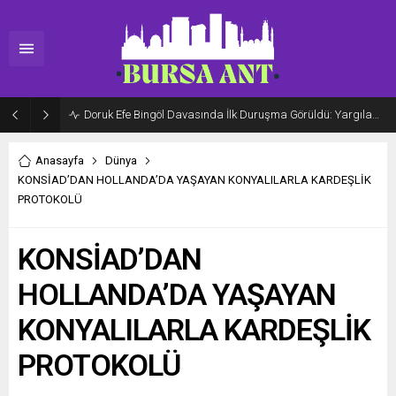
Doruk Efe Bingöl Davasında İlk Duruşma Görüldü: Yargılama 20 Ekim 2026’ya Ertelendi
Anasayfa
Dünya
KONSİAD’DAN HOLLANDA’DA YAŞAYAN KONYALILARLA KARDEŞLİK
PROTOKOLÜ
KONSİAD’DAN
HOLLANDA’DA YAŞAYAN
KONYALILARLA KARDEŞLİK
PROTOKOLÜ