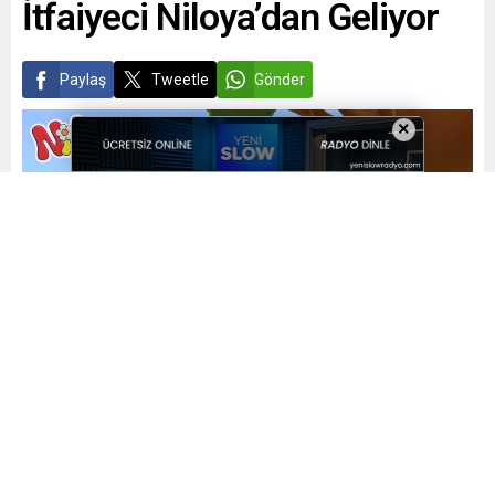
İtfaiyeci Niloya’dan Geliyor
Paylaş
Tweetle
Gönder
×
Yayınlama: 31.08.2023
A
A
+
-
0