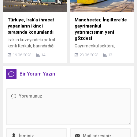
önce aynı holding
kentinde bulunan Rijnstate
ile Katar’da da birliktelik
Hospital’da görev yapmış bir
sağlamıştı. Yurtdışı
jinekolog yer alıyor. HABER
Türkiye, Irak’a ihracat
Manchester, İngiltere’de
faaliyetlerini her geçen yıl
SEVGİ YILDIZ İddialara göre
yapanların ikinci
gayrimenkul
artıran Cvsair, Bahreyn
söz konusu doktor, yıllar
sırasında konumlandı
yatırımcısının yeni
Uluslararası
önce yürüttüğü yapay
gözdesi
Irak’ın kuzeyindeki petrol
Havalimanı’ndaki “Cargo
döllenme (IVF) tedavileri
kenti Kerkük, barındırdığı
Gayrimenkul sektörü,
Express Village” projesi gibi
sırasında bazı hastalarda
avantajlarla Türk şirketlerin
yatırımcılar için uzun yıllardır
son yılların en prestijli
donör yerine...
16.06.2023
14
23.06.2023
13
radarına girdi. Globaldeki
kazançlı ve güvenli liman
projelerinden birinde yer
şirketlerin Kerkük’te ticaret
işlevi görürken, İngiltere’de
alarak bu birlikteliğini
yapması için hem
emlak yatırımı yapacakların
taçlandırdı. Cvsair
Bir Yorum Yazın
geleneksel hem de daimi
rotası değişiyor. JLL’nin
Uluslararası Dış Ticaret
fuar düzenleyen Expokent
yaptığı araştırmaya göre, bir
Direktörü Cihan Coşkun,
Kirkuk Kurucu Ortağı
dönem yatırımcıların ilk
projenin...
Mohammed OMAR, Türk
tercihi olan Londra 2023-
menşeli şirketleri de
2027 yatırım değer artış
Kerkük’e davet etti. Irak –
beklentisi listesinde ilk beşe
Kerkük Daimi İhracat
giremeyerek yerini birinci
Merkezi’nin hazırladığı
sıraya yerleşen
raporda, Irak’ın 2021’de 148
Manchester’a bıraktı. Tüm
milyar dolar...
dünyada pandemi ile birlikte