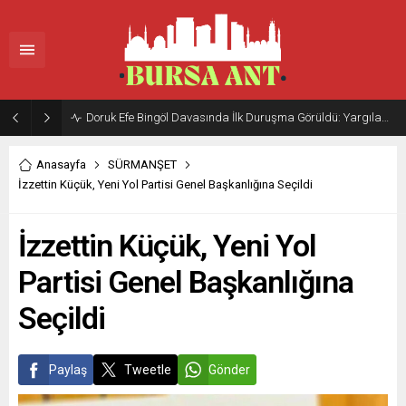
Doruk Efe Bingöl Davasında İlk Duruşma Görüldü: Yargılama 20 Ekim 2026’ya Ertelendi
Anasayfa
SÜRMANŞET
İzzettin Küçük, Yeni Yol Partisi Genel Başkanlığına Seçildi
İzzettin Küçük, Yeni Yol
Partisi Genel Başkanlığına
Seçildi
Paylaş
Tweetle
Gönder