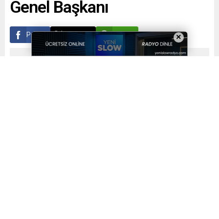
Genel Başkanı
Paylaş
Tweetle
Gönder
×
Yayınlama: 17.01.2026
A
A
+
-
0