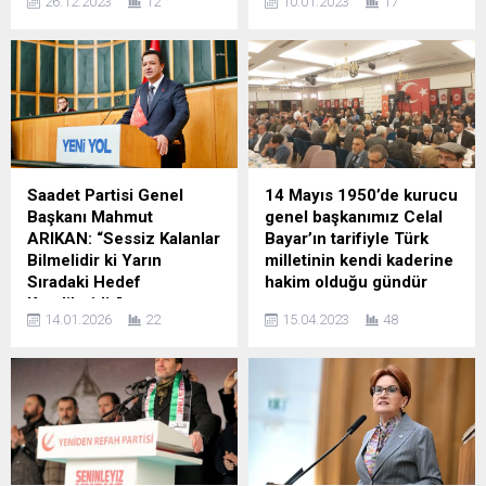
26.12.2023
12
10.01.2023
17
Genel Başkanı Özgür
TSK komutanları tarafından
Özel grup toplantısında
alkışlanmasına sert tepki
konuştu. Özel’in
gösterdi… Cumhuriyet Halk
açıklamalarından satır
Partisi (CHP) Genel Başkanı
başları şöyle: ”6 şehidimizin
Kemal Kılıçdaroğlu, partisinin
haberinin ardından daha o
grup toplantısında açıklama
büyük travmaya ne
yaptı. Kılıçdaroğlu’nun
diyeceğinmizi düşünürken
açıklamasının satır başları
bir 6 şehit haberi daha geldi.
şöyle: *CHP olarak
Saadet Partisi Genel
14 Mayıs 1950’de kurucu
Yüreğimiz yandı bağrımıza
demokrasiye inanıyoruz.
Başkanı Mahmut
genel başkanımız Celal
taş oturdu gırtlaklarımız
Olmazsa olmazımızdır.
ARIKAN: “Sessiz Kalanlar
Bayar’ın tarifiyle Türk
düğümlendi bir yandan bu
T.C.’nin ikinci yüzyılında
Bilmelidir ki Yarın
milletinin kendi kaderine
büyük acıyı yaşadık...
cumhuriyeti demokrasi ile
Sıradaki Hedef
hakim olduğu gündür
taçlandırmak bunun içindir
Kendileridir”
Demokrat Parti Bursa İl
ki...
14.01.2026
22
15.04.2023
48
Saadet Partisi Genel
Bakanlığı geleneksel iftar
Başkanı Mahmut Arıkan,
programı Kültürpark Dörtler
Türkiye Büyük Millet
Restoran’da Genel Başkan
Meclisi’nde gerçekleştirilen
Gültekin Uysal’ın katılımıyla
haftalık grup toplantısında
gerçekleşti. enbursa.com
yaptığı konuşmada dış
Haber: Ercan Çalışır
politika, ekonomi ve
Demokrat Parti (DP) Genel
toplumsal sorunlara ilişkin
Başkanı Gültekin Uysal,