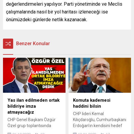
değerlendirmeleri yapılıyor. Parti yönetiminde ve Meclis
çalışmalarında nasıl bir yol haritası izleneceği ise
önümüzdeki günlerde netlik kazanacak.
Benzer Konular
Yas ilan edilmeden ortak
Komuta kademesi
bildiriye imza
haddini bilsin
atmayacağız
CHP lideri Kemal
CHP Genel Başkanı Özgür
Kılıçdaroğlu, Cumhurbaşkanı
Özel grup toplantısında
Erdoğan’ın kendisini hedef
açıklamalarda bulundu. CHP
gösterdiği konuşmasının