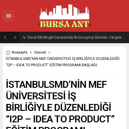
Doruk Efe Bingöl Davasında İlk Duruşma Görüldü: Yargılama 20 Ekim 2026’ya Ertelendi
Anasayfa
Güncel
İSTANBULSMD’NİN MEF ÜNİVERSİTESİ İŞ BİRLİĞİYLE DÜZENLEDİĞİ
“I2P – IDEA TO PRODUCT” EĞİTİM PROGRAMI BAŞLADI.
İSTANBULSMD’NİN MEF
ÜNİVERSİTESİ İŞ
BİRLİĞİYLE DÜZENLEDİĞİ
“I2P – IDEA TO PRODUCT”