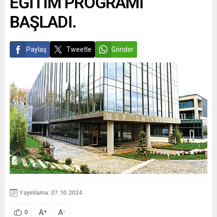
EĞİTİM PROGRAMI
BAŞLADI.
Paylaş
Tweetle
Gönder
Yayınlama: 07.10.2024
A
A
+
-
0