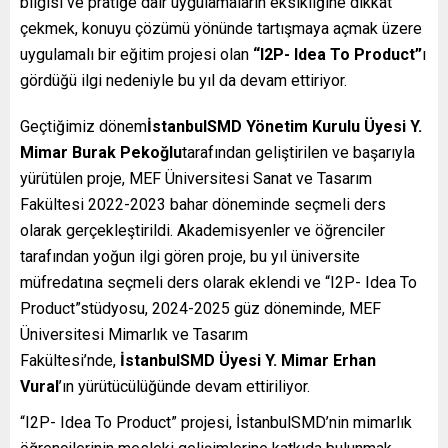
bilgisi ve pratiğe dair uygulamaların eksikliğine dikkat
çekmek, konuyu çözümü yönünde tartışmaya açmak üzere
uygulamalı bir eğitim projesi olan
“I2P- Idea To Product”
ı
gördüğü ilgi nedeniyle bu yıl da devam ettiriyor.
Geçtiğimiz dönem
İstanbulSMD Yönetim Kurulu Üyesi Y.
Mimar Burak Pekoğlu
tarafından geliştirilen ve başarıyla
yürütülen proje, MEF Üniversitesi Sanat ve Tasarım
Fakültesi 2022-2023 bahar döneminde seçmeli ders
olarak gerçekleştirildi. Akademisyenler ve öğrenciler
tarafından yoğun ilgi gören proje, bu yıl üniversite
müfredatına seçmeli ders olarak eklendi ve “I2P- Idea To
Product”stüdyosu, 2024-2025 güz döneminde, MEF
Üniversitesi Mimarlık ve Tasarım
Fakültesi’nde,
İstanbulSMD Üyesi
Y. Mimar Erhan
Vural
’ın yürütücülüğünde devam ettiriliyor.
“I2P- Idea To Product” projesi, İstanbulSMD’nin mimarlık