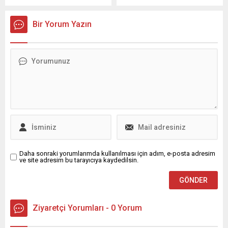
15 Haziran 2025 tarihinde
kitabın lansman etkinliği
Antalya’da yapılan kongrede
düzenlendi. Etkinlikte satın
Bir Yorum Yazın
GMC (Gazeteciler ve
alınan kitapların gelirleri 3
Medyacılar Cemiyeti) Genel
derneğe bağışlanacak.
Başkanlığına oy birliğiyle
Kayra Ömer Tunanılar‘a
seçildi. 1967 yılında Konya
doğduğu günden itibaren
Akşehir’de doğan Selçuk,
doktorlar tarafından yapılan
uzun süredir yaşamını
tetkikler sonuç vermedi.
sürdürdüğü Antalya’da
Başka hastalıkların
medya faaliyetleri, sivil
olabileceği düşüncesiyle
toplum girişimleri ve siyasi
gerçekleşen tedaviler Kayra
çalışmalarıyla...
için...
Daha sonraki yorumlarımda kullanılması için adım, e-posta adresim
ve site adresim bu tarayıcıya kaydedilsin.
Ziyaretçi Yorumları - 0 Yorum