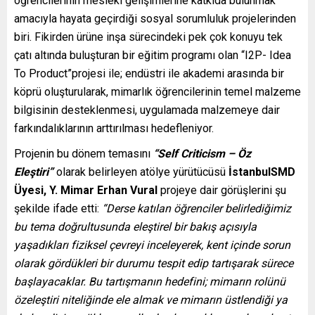
öğrencilerinin mesleki gelişimlerine katkıda bulunmak
amacıyla hayata geçirdiği sosyal sorumluluk projelerinden
biri. Fikirden ürüne inşa sürecindeki pek çok konuyu tek
çatı altında buluşturan bir eğitim programı olan “I2P- Idea
To Product”projesi ile; endüstri ile akademi arasında bir
köprü oluşturularak, mimarlık öğrencilerinin temel malzeme
bilgisinin desteklenmesi, uygulamada malzemeye dair
farkındalıklarının arttırılması hedefleniyor.
Projenin bu dönem temasını
“Self Criticism – Öz
Eleştiri”
olarak belirleyen atölye yürütücüsü
İstanbulSMD
Üyesi,
Y. Mimar Erhan Vural
projeye dair görüşlerini şu
şekilde ifade etti:
“Derse katılan öğrenciler belirlediğimiz
bu tema doğrultusunda eleştirel bir bakış açısıyla
yaşadıkları fiziksel çevreyi inceleyerek, kent içinde sorun
olarak gördükleri bir durumu tespit edip tartışarak sürece
başlayacaklar. Bu tartışmanın hedefini; mimarın rolünü
özeleştiri niteliğinde ele almak ve mimarın üstlendiği ya