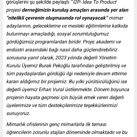
görüşlerini şu şekilde paylaştı: “
I2P- Idea To Product
projesi
derneğimizin
kuruluş amaçları arasında yer alan
“nitelikli çevrenin oluşmasında rol oynayacak”
mimar
adaylarının, geleceklerine ve mesleki eğitimlerine katkıda
bulunmayı amaçladığı, sosyal sorumluluğumuz
gördüğümüz programlardan biridir. Proje; akademi ve
endüstri arasındaki bağı nasıl daha güçlendirebiliriz
sorusuna yanıt olarak, 2023 yılında değerli Yönetim
Kurulu Üyemiz Burak Pekoğlu tarafından geliştirilmiş ve
tüm paydaşlardan gördüğü ilgi nedeniyle devam ettirme
kararı aldığımız bir projemiz. Bu yılki yürütücülüğünü ise
değerli üyemiz Erhan Vural üstlenmekte. Dönem boyunca
projenin hayata geçmesi için büyük emek veren değerli
üyelerimize ve tüm destekçilerimize teşekkürlerimizi
sunuyoruz.
Mimarlık ofislerinin genç mimarlarla ilk teması
öğrencilerin zorunlu stajları döneminde olmaktadır ve bu