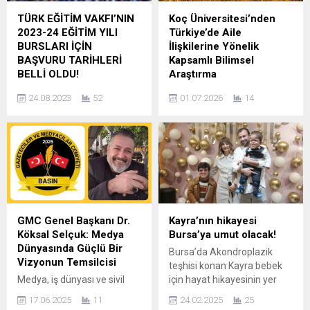
yazarlarla tanışmalarına
Altun öncülüğünde,
TÜRK EĞİTİM VAKFI’NIN
Koç Üniversitesi’nden
imkan sağlayan ‘Çocuklara
federasyona bağlı 51
2023-24 EĞİTİM YILI
Türkiye’de Aile
Kitap Söyleşileri’ isimli
dernek, STK ve SİAD’ların
BURSLARI İÇİN
İlişkilerine Yönelik
etkinlik, Nazım Hikmet
katkılarıyla gerçekleştirildi.
BAŞVURU TARİHLERİ
Kapsamlı Bilimsel
Kültürevi’nde
Naim Süleymanoğlu Spor
BELLİ OLDU!
Araştırma
gerçekleştirildi....
Kompleksi’nde...
56 yıldır eğitimde fırsat
Koç Üniversitesi’nden
24.08.2023
52
01.07.2026
14
eşitliği için çalışan Türk
Türkiye Genelinde Önemli
Eğitim Vakfı’nın (TEV) 2023-
Bilimsel Araştırma: Anne ve
24 akademik yılı bursları için
Babanızla İlişkiniz Bilime Işık
başvuru başlangıç ve bitiş
Tutabilir Yetişkin çocuklar ile
tarihleri belli oldu! Başarılı ve
ebeveynler arasındaki
maddi desteğe ihtiyacı olan
yakınlık, uzaklaşma ve
meslek lisesi, üniversite,
küslük ilk kez bu kapsamda
yüksek lisans ve doktora
araştırılıyor İSTANBUL –
öğrencilerine verdiği
Türkiye’de aile yapısını,
GMC Genel Başkanı Dr.
Kayra’nın hikayesi
destekleri çoğaltarak
ebeveynlerle yetişkin
Köksal Selçuk: Medya
Bursa’ya umut olacak!
sürdüren TEV, bir önceki yıla
çocuklar arasındaki ilişkileri
Dünyasında Güçlü Bir
Bursa’da Akondroplazik
göre burs tutarlarını %100’e
ve aile içi iletişim
Vizyonun Temsilcisi
teşhisi konan Kayra bebek
yakın...
dinamiklerini bilimsel
Medya, iş dünyası ve sivil
için hayat hikayesinin yer
verilerle ortaya koymayı
toplum alanlarında derin bir
aldığı ve ailesi tarafından
hedefleyen dikkat çekici...
17.06.2025
11
24.02.2025
25
iz bırakan Dr. Köksal Selçuk,
yazılan “Ben Kayra” isimli