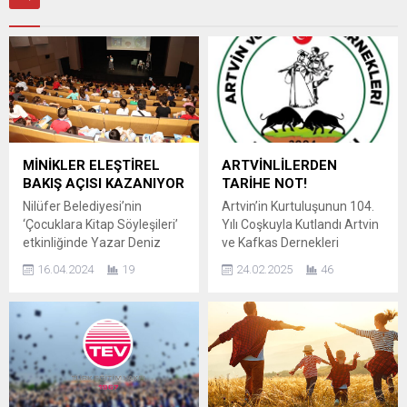
MİNİKLER ELEŞTİREL
ARTVİNLİLERDEN
BAKIŞ AÇISI KAZANIYOR
TARİHE NOT!
Nilüfer Belediyesi’nin
Artvin’in Kurtuluşunun 104.
‘Çocuklara Kitap Söyleşileri’
Yılı Coşkuyla Kutlandı Artvin
etkinliğinde Yazar Deniz
ve Kafkas Dernekleri
Alter, anaokulu öğrencileri
Federasyonu, Artvin’in
16.04.2024
19
24.02.2025
46
ile bir araya geldi. ‘Hayaller
düşman işgalinden
bir baloncuğa sığar mı?’
kurtuluşunun 104. yılı
isimli kitabından kesitler
etkinliklerini muazzam bir
okuyan yazar, çocuklarla
organizasyonla kutladı. 3
söyleşi gerçekleştirdi. Nilüfer
Ocak’ta startı verilen
Belediyesi’nin, çocuklara
etkinlikler, federasyon
kitap okuma alışkanlığı
başkanı Özgür Gümüş ve
kazandırmanın yanı sıra
komisyon başkanı Erdinç