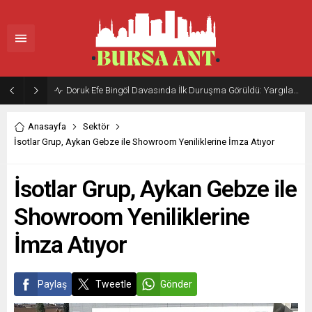
Doruk Efe Bingöl Davasında İlk Duruşma Görüldü: Yargılama 20 Ekim 2026’ya Ertelendi
Anasayfa
Sektör
İsotlar Grup, Aykan Gebze ile Showroom Yeniliklerine İmza Atıyor
İsotlar Grup, Aykan Gebze ile
Showroom Yeniliklerine
İmza Atıyor
Paylaş
Tweetle
Gönder