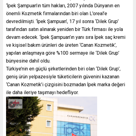
‘İpek Şampuan’ın tüm hakları, 2007 yılında Dünyanın en
önemli Kozmetik firmalarından biri olan L’oreal’e
devredilmişti. ‘İpek Şampuan’, 17 yıl sonra ‘Dilek Grup’
tarafından satın alınarak yeniden bir Türk firması ile yola
devam edecek. ‘İpek Şampuan’ın yanı sıra İpek saç kremi
ve kişisel bakım ürünleri de üreten ‘Canan Kozmetik’,
yapılan anlaşmaya göre %100 sermaye ile ‘Dilek Grup’
bünyesine dahil oldu.
Türkiye’nin en güçlü şirketlerinden biri olan ‘Dilek Grup’,
geniş ürün yelpazesiyle tüketicilerin güvenini kazanan
‘Canan Kozmetik’i çizgisini bozmadan İpek marka değeri
ile daha ileriye taşımayı hedefliyor.