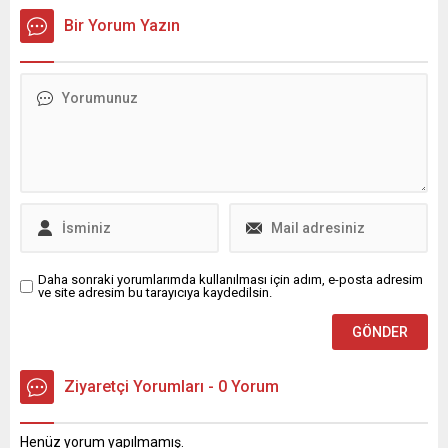
elektrikli araçlar üreten bir
FTX TR olarak kullanıcılarıyla
Bir Yorum Yazın
marka haline gelmeyi
buluşuyor. FTX TR, kurumsal
hedefliyor. Sürdürebilir
kullanıcılarına sunduğu
ulaşım sağlama tutkusunun
avantajlarla kripto para alım
temel taşlarından biri olan
satımı yapmak isteyen
çevreci yaklaşımını bu sefer
kurumların gözdesi haline
elektrikli araçlarında yer alan
gelmeye başladı. Bitcoin ve
vegan iç mekan
sunduğu onlarca altcoin
kaplamalarıyla da
çeşidinin yanı sıra, kullanıcı
gösteriyor. 1899’dan bu...
dostu arayüzü, hızı ve
güvenilirliğiyle...
Daha sonraki yorumlarımda kullanılması için adım, e-posta adresim
ve site adresim bu tarayıcıya kaydedilsin.
Ziyaretçi Yorumları - 0 Yorum
Henüz yorum yapılmamış.