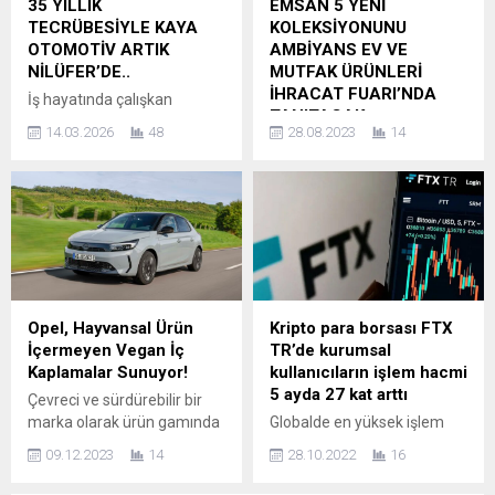
35 YILLIK
EMSAN 5 YENİ
tüketicilerin anahtar-priz
amacıyla İŞKUR iş birliği ile
TECRÜBESİYLE KAYA
KOLEKSİYONUNU
denildiğinde akıllarına gelen
hayata geçirilen “Meslek
OTOMOTİV ARTIK
AMBİYANS EV VE
ilk isimlerden Elbi Elektrik,
Edindirme Programı”
NİLÜFER’DE..
MUTFAK ÜRÜNLERİ
Türkiye’nin dört bir yanındaki
kapsamında Mercedes-
İHRACAT FUARI’NDA
İş hayatında çalışkan
bayileri ile...
Benz Türk, yalnızca kadınları
TANITACAK
yapısının yanına azmini de
sektöre kazandırmayı değil,
14.03.2026
48
28.08.2023
14
katarak günümüzde bir çok
Ambiyans Ev ve Mutfak
mevcut istihdamın da
sektörde aktif olarak
Ürünleri İhracat Fuarı, 31
sürekliliğini ve...
çalışmalar ortaya koyan,
Ağustos-3 Eylül tarihleri
birçok stk’da,spor kulübünde
arasında İstanbul Fuar
başkan ve yöneticilikler
Merkezi (İFM)’nde
yapmış olan Bursa’mızın,
gerçekleştirilecek. 50. yılını
ülkemizin Değerli iş
kutlayan Türkiye’nin güçlü
insanlarından Sayın Cafer
markası Emsan, geniş ürün
Kaya başarılarına bir yenisini
yelpazesi ile fuarda yerini
Opel, Hayvansal Ürün
Kripto para borsası FTX
ekleyerek Kaya Otomotiv’in
alırken beş yeni
İçermeyen Vegan İç
TR’de kurumsal
mevcut şubelerine ilaveten
koleksiyonunu da ilk kez
Kaplamalar Sunuyor!
kullanıcıların işlem hacmi
Nilüfer’de de bir şube
görücüye çıkaracak. Emsan,
5 ayda 27 kat arttı
Çevreci ve sürdürebilir bir
açılışını gerçekleştirdi. ****
31 Ağustos-3 Eylül tarihleri
marka olarak ürün gamında
Globalde en yüksek işlem
Öncelikle...
arasında İstanbul Fuar
halihazırda 15 elektrikli
hacmine sahip borsalardan
Merkezi (İFM)’nde
09.12.2023
14
28.10.2022
16
model sunan Opel, 2025
biri olan FTX, Türkiye’de
gerçekleştirilecek...
yılından itibaren sadece
pazarın yükselen oyuncusu