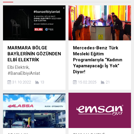
MARMARA BÖLGE
Mercedes-Benz Türk
BAYİLERİNİN GÖZÜNDEN
Mesleki Eğitim
ELBİ ELEKTRİK
Programlarıyla “Kadının
Yapamayacağı İş Yok”
Elbi Elektrik,
Diyor!
#BanaElbiyiAnlat
mottosuyla başlattığı Bayi
Ağır ticari araç endüstrisinin
31.10.2022
13
15.02.2025
21
Söyleşi Dizisine bu ay
öncü firması Mercedes-
Marmara Bölgesi’nde ticari
Benz Türk, “Kadın Kaynak
faaliyetlerini sürdüren
Operatörlüğü Meslek
bayileri ile devam ediyor.
Edindirme Programı” ile
Marmara Bölgesi bayileri
mesleki eğitime ve
her açıdan Elbi Elektrik’i
istihdama desteğini
anlatıyor. Mimari projelerin
sürdürüyor. Üretim
ve dekorasyonda tarz
sahasındaki kadın çalışan
arayışında olan son
sayısının artırılması