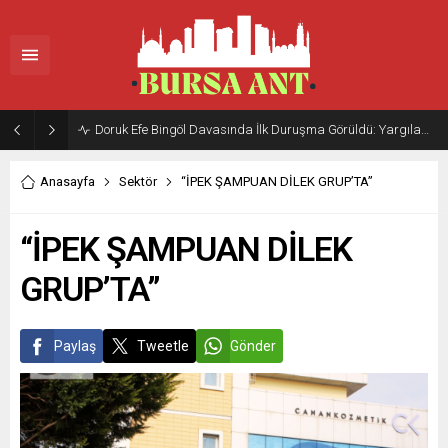
Doruk Efe Bingöl Davasında İlk Duruşma Görüldü: Yargılama 20 Ekim 2026’ya Ertelendi
Anasayfa
Sektör
“İPEK ŞAMPUAN DİLEK GRUP’TA”
“İPEK ŞAMPUAN DİLEK
GRUP’TA”
Paylaş
Tweetle
Gönder