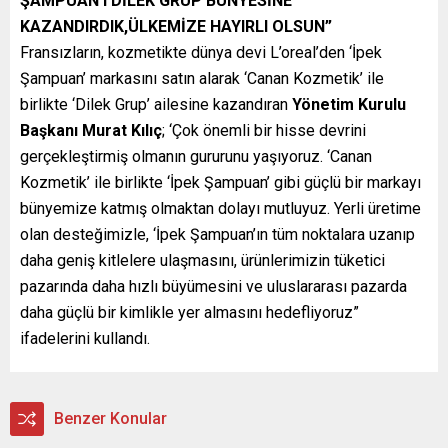
ŞAMPUAN’I DİLEK GRUP BÜNYESİNE
KAZANDIRDIK,ÜLKEMİZE HAYIRLI OLSUN”
Fransızların, kozmetikte dünya devi L’oreal’den ‘İpek
Şampuan’ markasını satın alarak ‘Canan Kozmetik’ ile
birlikte ‘Dilek Grup’ ailesine kazandıran
Yönetim Kurulu
Başkanı Murat Kılıç
; ‘Çok önemli bir hisse devrini
gerçekleştirmiş olmanın gururunu yaşıyoruz. ‘Canan
Kozmetik’ ile birlikte ‘İpek Şampuan’ gibi güçlü bir markayı
bünyemize katmış olmaktan dolayı mutluyuz. Yerli üretime
olan desteğimizle, ‘İpek Şampuan’ın tüm noktalara uzanıp
daha geniş kitlelere ulaşmasını, ürünlerimizin tüketici
pazarında daha hızlı büyümesini ve uluslararası pazarda
daha güçlü bir kimlikle yer almasını hedefliyoruz”
ifadelerini kullandı.
Benzer Konular