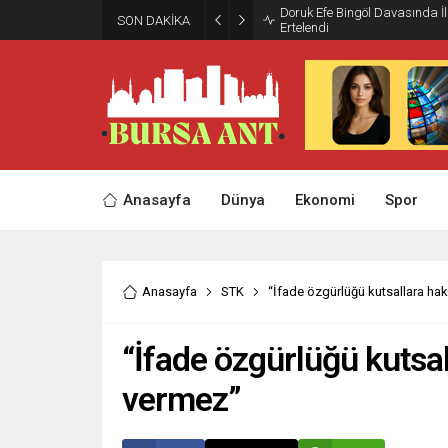
Doruk Efe Bingöl Davasında 
SON DAKİKA
Ertelendi
Anasayfa
Dünya
Ekonomi
Spor
Anasayfa
STK
“İfade özgürlüğü kutsallara ha
“İfade özgürlüğü kutsa
vermez”