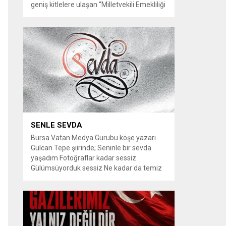
geniş kitlelere ulaşan “Milletvekili Emekliliği
Kaldırılsın” kampanyası, yeni bir aşamaya
geçiyor. Kampanyayı destekleyen
vatandaşlar, milletvekillerine tanınan
emeklilik haklarının yeniden düzenlenmesi
talebiyle TBMM Dilekçe Komisyonu ve
Cumhurbaşkanlığı İletişim Merkezi
(CİMER) üzerinden resmi başvurular
yapılması çağrısında bulunuyor. Son
dönemde sosyal medya platformlarında
en çok konuşulan konular arasında...
SENLE SEVDA
Bursa Vatan Medya Gurubu köşe yazarı
Gülcan Tepe şiirinde; Seninle bir sevda
yaşadım Fotoğraflar kadar sessiz
Gülümsüyorduk sessiz Ne kadar da temiz
habersiz Adını Rüzgar koydum Geldiğinde
Bahardı için Gidişinde sonbahar oldum Bir
bakışın yetiyordu gözlerime Dünyayı
tutturmaya ben de Kalbim Sen Diye çırpınıp
duruyordu Zamana yarışıyordu inat Hayata