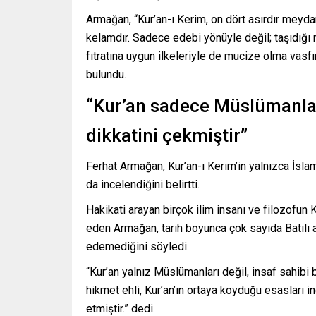
Armağan, “Kur’an-ı Kerim, on dört asırdır meyd
kelamdır. Sadece edebi yönüyle değil; taşıdığı 
fıtratına uygun ilkeleriyle de mucize olma vas
bulundu.
“Kur’an sadece Müslümanlar
dikkatini çekmiştir”
Ferhat Armağan, Kur’an-ı Kerim’in yalnızca İslam
da incelendiğini belirtti.
Hakikati arayan birçok ilim insanı ve filozofun K
eden Armağan, tarih boyunca çok sayıda Batılı ara
edemediğini söyledi.
“Kur’an yalnız Müslümanları değil, insaf sahibi b
hikmet ehli, Kur’an’ın ortaya koyduğu esasları 
etmiştir.” dedi.