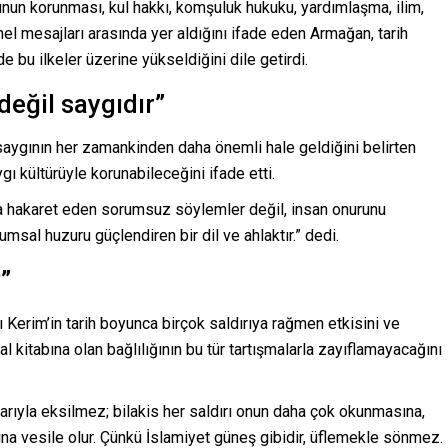
unun korunması, kul hakkı, komşuluk hukuku, yardımlaşma, ilim,
mel mesajları arasında yer aldığını ifade eden Armağan, tarih
 bu ilkeler üzerine yükseldiğini dile getirdi.
değil saygıdır”
saygının her zamankinden daha önemli hale geldiğini belirten
ı kültürüyle korunabileceğini ifade etti.
ra hakaret eden sorumsuz söylemler değil, insan onurunu
umsal huzuru güçlendiren bir dil ve ahlaktır.” dedi.
”
Kerim’in tarih boyunca birçok saldırıya rağmen etkisini ve
l kitabına olan bağlılığının bu tür tartışmalarla zayıflamayacağını
ylarıyla eksilmez; bilakis her saldırı onun daha çok okunmasına,
ına vesile olur. Çünkü İslamiyet güneş gibidir, üflemekle sönmez.