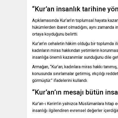
“Kur’an insanlık tarihine yö
Açıklamasında Kur’an’ın toplumsal hayata kazand
hükümlerden ibaret olmadığını, aynı zamanda in
ortaya koyduğunu belirtti.
Kur’an’ın cehaletin hâkim olduğu bir toplumda i
kadınların miras hakkından yetimlerin korunma
insanlığa önemli kazanımlar sunduğunu dile geti
Armağan, “Kur’an; kadınlara miras hakkı tanımış,
konusunda sınırlamalar getirmiş, ırkçılığı redde
görmüştür.” ifadelerini kullandı.
“Kur’an’ın mesajı bütün insa
Kur’an-ı Kerim’in yalnızca Müslümanlara hitap e
insanlığı ilgilendiren evrensel değerler içerdiği