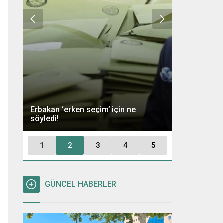
Ümit Özdağ 
Erbakan ‘erken seçim’ için ne
Kararı: “Büt
söyledi!
Tutuklayaca
1
2
3
4
5
GÜNCEL HABERLER