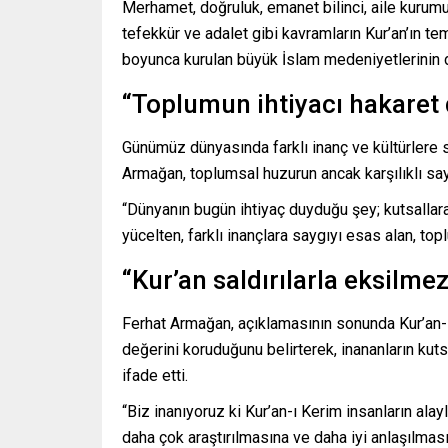
Merhamet, doğruluk, emanet bilinci, aile kurum
tefekkür ve adalet gibi kavramların Kur’an’ın te
boyunca kurulan büyük İslam medeniyetlerinin de
“Toplumun ihtiyacı hakaret 
Günümüz dünyasında farklı inanç ve kültürlere 
Armağan, toplumsal huzurun ancak karşılıklı sayg
“Dünyanın bugün ihtiyaç duyduğu şey; kutsalla
yücelten, farklı inançlara saygıyı esas alan, topl
“Kur’an saldırılarla eksilmez
Ferhat Armağan, açıklamasının sonunda Kur’an-ı 
değerini koruduğunu belirterek, inananların kutsa
ifade etti.
“Biz inanıyoruz ki Kur’an-ı Kerim insanların ala
daha çok araştırılmasına ve daha iyi anlaşılmas