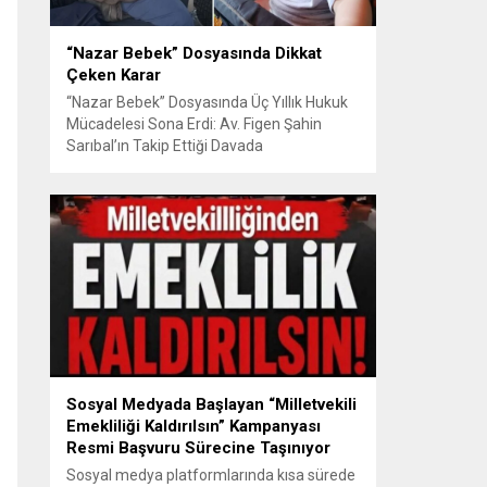
“Nazar Bebek” Dosyasında Dikkat
Çeken Karar
“Nazar Bebek” Dosyasında Üç Yıllık Hukuk
Mücadelesi Sona Erdi: Av. Figen Şahin
Sarıbal’ın Takip Ettiği Davada
Mahkemeden Dikkat Çeken Karar
Avusturya’da başlayan aile uyuşmazlığı
Türkiye’de uluslararası hukuk boyutlarıyla
görüldü BURSA – Avusturya’da başlayan
ve Türkiye’de yaklaşık üç yıl boyunca
devam eden “Nazar Bebek” dosyasında
yargılama süreci tamamlandı. Bursa 3.
Aile...
Sosyal Medyada Başlayan “Milletvekili
Emekliliği Kaldırılsın” Kampanyası
Resmi Başvuru Sürecine Taşınıyor
Sosyal medya platformlarında kısa sürede