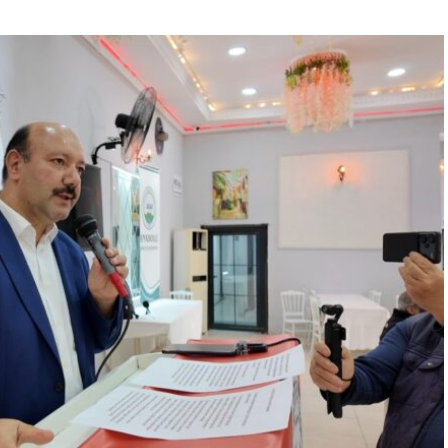
“Engellilik Bir Eksiklik Değil,
Adalet Meselesidir”