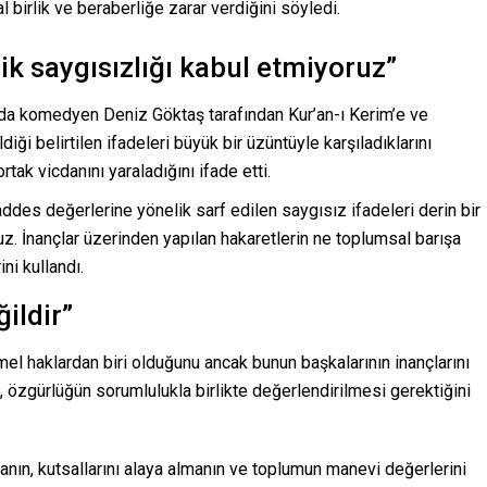
l birlik ve beraberliğe zarar verdiğini söyledi.
ik saygısızlığı kabul etmiyoruz”
nda komedyen Deniz Göktaş tarafından Kur’an-ı Kerim’e ve
ği belirtilen ifadeleri büyük bir üzüntüyle karşıladıklarını
tak vicdanını yaraladığını ifade etti.
ddes değerlerine yönelik sarf edilen saygısız ifadeleri derin bir
uz. İnançlar üzerinden yapılan hakaretlerin ne toplumsal barışa
ni kullandı.
ildir”
l haklardan biri olduğunu ancak bunun başkalarının inançlarını
 özgürlüğün sorumlulukla birlikte değerlendirilmesi gerektiğini
manın, kutsallarını alaya almanın ve toplumun manevi değerlerini