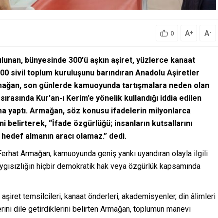
A
A
+
-
0
ulunan, bünyesinde 300’ü aşkın aşiret, yüzlerce kanaat
100 sivil toplum kuruluşunu barındıran Anadolu Aşiretler
ağan, son günlerde kamuoyunda tartışmalara neden olan
rasında Kur’an-ı Kerim’e yönelik kullandığı iddia edilen
ama yaptı. Armağan, söz konusu ifadelerin milyonlarca
ni belirterek, “İfade özgürlüğü; insanların kutsallarını
 hedef almanın aracı olamaz.” dedi.
erhat Armağan, kamuoyunda geniş yankı uyandıran olayla ilgili
aygısızlığın hiçbir demokratik hak veya özgürlük kapsamında
 aşiret temsilcileri, kanaat önderleri, akademisyenler, din âlimleri
erini dile getirdiklerini belirten Armağan, toplumun manevi