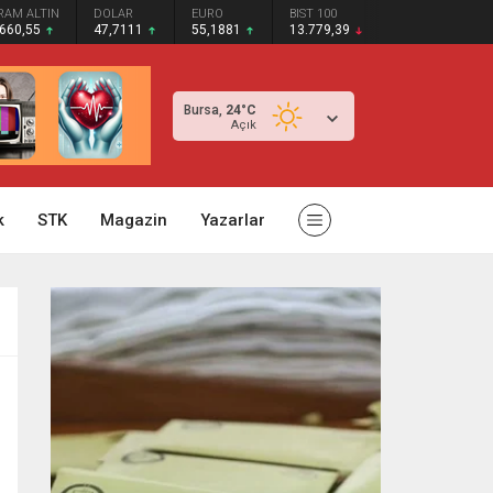
RAM ALTIN
DOLAR
EURO
BIST 100
.660,55
47,7111
55,1881
13.779,39
Bursa,
24
°C
Açık
k
STK
Magazin
Yazarlar