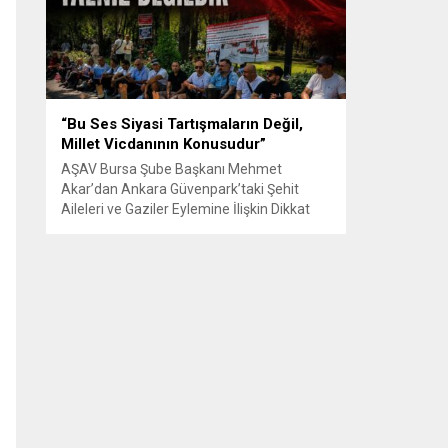
Senle...
“Bu Ses Siyasi Tartışmaların Değil,
Millet Vicdanının Konusudur”
AŞAV Bursa Şube Başkanı Mehmet
Akar’dan Ankara Güvenpark’taki Şehit
Aileleri ve Gaziler Eylemine İlişkin Dikkat
Çeken Açıklama… BURSA – Anadolu Şehit
Aileleri Gazileri ve Güvenlik Korucuları
(AŞAV) Vakfı Bursa Şube Başkanı Mehmet
Akar, Ankara Güvenpark’ta günlerdir
devam eden şehit aileleri ve gazilerin
eylemlerine ilişkin kapsamlı bir yazılı basın
açıklaması yayımladı....