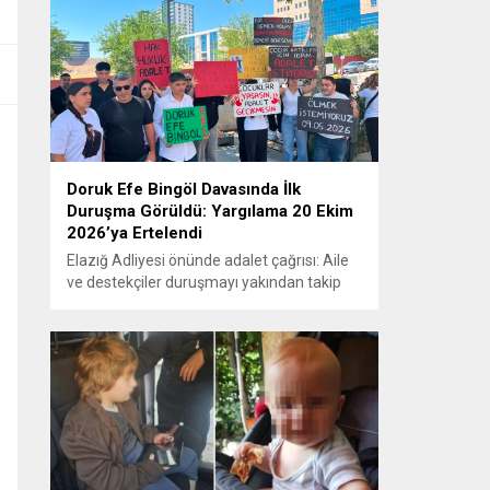
Doruk Efe Bingöl Davasında İlk
Duruşma Görüldü: Yargılama 20 Ekim
2026’ya Ertelendi
Elazığ Adliyesi önünde adalet çağrısı: Aile
ve destekçiler duruşmayı yakından takip
etti ELAZIĞ – Doruk Efe Bingöl’ün hayatını
kaybetmesine ilişkin yürütülen ceza
soruşturması kapsamında açılan davanın
ilk duruşması Elazığ 2. Ağır Ceza
Mahkemesi’nde görüldü. Kamuoyunun
yakından takip ettiği davanın ilk duruşması
öncesinde, Doruk Efe Bingöl’ün ailesine
destek olmak isteyen çok...