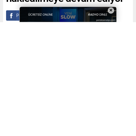
×
Paylaş
Tweetle
Gönder
Yayınlama: 12.02.2023
A
A
+
-
0
Hibya Haber Ajansı WhatsApp ihbar hattına Pazarcık-