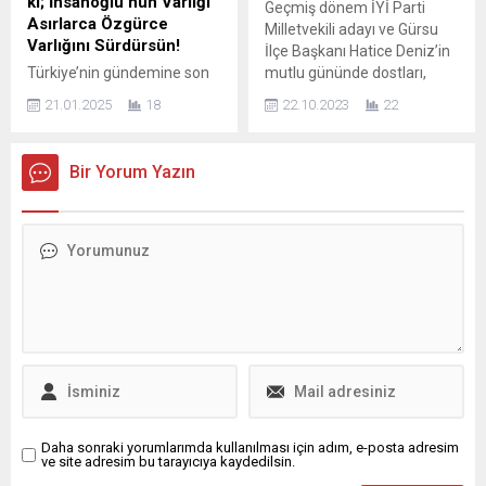
ki; İnsanoğlu’nun Varlığı
Geçmiş dönem İYİ Parti
ne yaptım da...
Kıbrıs’a çıkarma yaptık.
Asırlarca Özgürce
Milletvekili adayı ve Gürsu
Küresel Gazeteciler Konseyi
Varlığını Sürdürsün!
İlçe Başkanı Hatice Deniz’in
(KGK) olarak amacımız,...
Türkiye’nin gündemine son
mutlu gününde dostları,
günlerde hayvan hakları
akrabaları ve partililer yalnız
21.01.2025
18
22.10.2023
22
savunucularına dahil oldu.
bırakmadı. Hatice & İsmail
Hayvan hakları ile ilgili bir çok
Deniz çiftlerinin oğulları
söylemin basında , mecliste ,
Gökay ile Meryem & Hikmet
Bir Yorum Yazın
kamuoyunda dile gelmesi
Özkul çiftlerinin kızları
için öncelikle güç birliği
Meryem Sultan’ın Ada Davet
şarttı. Yoksa kimse dikkate
Düğün Salonunda
almıyordu. Almayacaktı. İşte
gerçekleşen nikah aktine İYİ
Kütahya’dan bir cesur yürek
Parti Bursa Milletvekili
çıktı ve haykırdı! Hatice
Selçuk Türkoğlu, İYİ...
Aykul, tüm olumsuz şartlara
rağmen kıt kanaat
imkanlarıyla...
Daha sonraki yorumlarımda kullanılması için adım, e-posta adresim
ve site adresim bu tarayıcıya kaydedilsin.