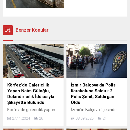
Benzer Konular
Körfez’de Galericilik
İzmir Balçova’da Polis
Yapan Naim Güloğlu,
Karakoluna Saldırı: 2
Dolandırıcılık İddiasıyla
Polis Şehit, Saldırgan
Şikayette Bulundu
Öldü
Körfez’de galericilik yapan
İzmir’in Balçova ilçesinde
Naim Güloğlu, Mert C. ve
bulunan Salih İşgören Polis
27.11.2024
26
08.09.2025
21
Aykut C.’nin senet
Merkezi’ne düzenlenen
karşılığında sattığı araçlar
silahlı saldırı, Türkiye’yi derin