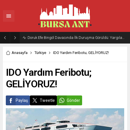
Doruk Efe Bingöl Davasında İlk Duruşma Görüldü: Yargılama 20 Ekim 2026’ya Ertelendi
Anasayfa
Türkiye
IDO Yardım Feribotu; GELİYORUZ!
IDO Yardım Feribotu;
GELİYORUZ!
Paylaş
Tweetle
Gönder