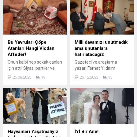
için dolandırıcılık iddiasıyla
bir yasa boğdu. Pompalı
şikayetçi oldu. Körfez ‘de
tüfekle karakolu hedef alan
galericilik yapan Naim
16 yaşındaki saldırgan, iki
Güloğlu, 3-4 ay önce
polis memurunun şehit
galerisine gelen Mert C. ve
olmasına ve toplam altı
Aykut C. isimli şahısların,
kişinin yaralanmasına neden
senet karşılığında iki araç
oldu. Yaralı olarak
Bu Yavruları Çöpe
Milli davamızı unutmadık
sattığını ve ancak senetlerin
hastaneye kaldırılan
Atanları Hangi Vicdan
ama unutanlara
dolandırıcılık amacı taşıdığını
saldırgan, müdahalelere
Affeder!
hatırlatacağız
iddia etti. Naim...
rağmen yaşamını yitirdi.
Onun kalbi hep sokak canları
Gazeteci ve araştırma
Saldırının Seyri Olay, sabah
için attı! Siyasi partiler ve
yazarı Ferhat Yıldırım
saatlerinde...
birçok STK’da “Hayvan
makalesinde; Kuzey Kıbrıs
26.08.2023
19
25.12.2023
15
Hakları” noktasında
Türk Cumhuriyeti’nin 40. Yıl
danışmanlık yapan Necdet
Kuruluş Yıl Dönümü
Demirat’a gelen bir ihbar
kapsamında Küresel
tüyleri diken diken ederek
Gazeteciler Konseyi (KGK)
vicdanları yaraladı. Çöp
tarafından Lefkoşa’da
konteynıra atılan 3 günlük
düzenlenen ‘Türkiye-KKTC
yavru kedileri ihbarla bulan
Medya Çalıştayı’na katılmak
Necdet Demirat; “Ey
adına 45 yerli ve 18 yabancı
insanoğlu, şimdi yaşadığın
gazetecinin yer aldığı
Hayvanları Yaşatmalıyız
İYİ Bir Aile!
felaketlere ağzın açık “Ben
medya ekibi olarak resmen