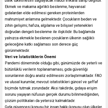
balık tüketmesini sağlayacak maddi imkâna sahip değildir.
Ekmek ve makarna ağırlıklı beslenme, hayvansal
gıdalardan elde edilmesi gereken proteinlerden
mahrumiyet anlamına gelmektedir. Çocukların beden ve
zihin gelişimi; hafıza, algılama ve bilişsel yetenekleri
doğrudan dengeli beslenme ile ilişkilidir. Bu bağlamda
yalnızca ekmekle beslenen çocukların ülkenin sağlıklı
geleceğine katkı sağlaması son derece güç
görünmektedir.
Veri ve İstatistiklerin Önemi
Pandemi döneminde olduğu gibi, günümüzde de yeterli ve
bütünlüklü verilerin toplanamaması, gıda güvenliği
sorunlarının doğru analiz edilmesini zorlaştırmaktadır. FAO
ve ulusal kurumlar, mevcut istatistikleri güncel ve şeffaf
biçimde tutmak zorundadır. Aksi takdirde, gıdaya erişim
sorunu yaşayan nüfusun gerçek durumu bilinmediğinden,
çözüm politikaları da yetersiz kalmaktadır.
Gıda güvencesi konusu bir insan hakkı konusu olup ülkeler,