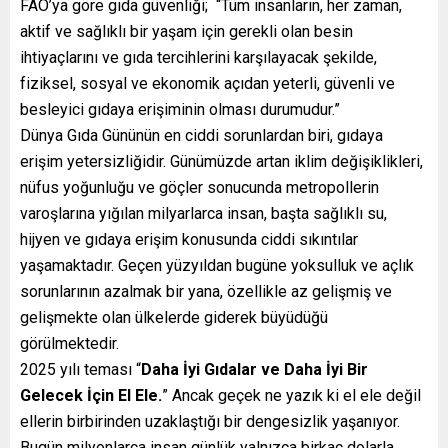
FAO’ya göre gıda güvenliği; “Tüm insanların, her zaman,
aktif ve sağlıklı bir yaşam için gerekli olan besin
ihtiyaçlarını ve gıda tercihlerini karşılayacak şekilde,
fiziksel, sosyal ve ekonomik açıdan yeterli, güvenli ve
besleyici gıdaya erişiminin olması durumudur.”
Dünya Gıda Gününün en ciddi sorunlardan biri, gıdaya
erişim yetersizliğidir. Günümüzde artan iklim değişiklikleri,
nüfus yoğunluğu ve göçler sonucunda metropollerin
varoşlarına yığılan milyarlarca insan, başta sağlıklı su,
hijyen ve gıdaya erişim konusunda ciddi sıkıntılar
yaşamaktadır. Geçen yüzyıldan bugüne yoksulluk ve açlık
sorunlarının azalmak bir yana, özellikle az gelişmiş ve
gelişmekte olan ülkelerde giderek büyüdüğü
görülmektedir.
2025 yılı teması “
Daha İyi Gıdalar ve Daha İyi Bir
Gelecek İçin El Ele.
” Ancak geçek ne yazık ki el ele değil
ellerin birbirinden uzaklaştığı bir dengesizlik yaşanıyor.
Bugün milyonlarca insan günlük yalnızca birkaç dolarla