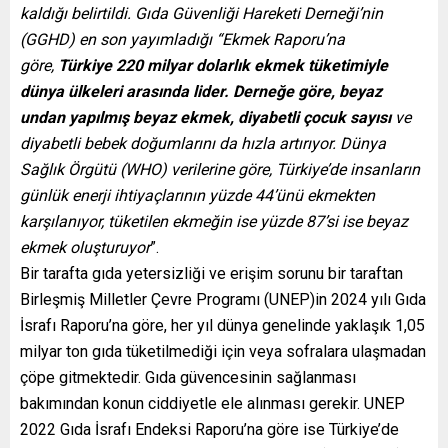
kaldığı belirtildi. Gıda Güvenliği Hareketi Derneği’nin
(GGHD) en son yayımladığı “Ekmek Raporu’na
göre,
Türkiye 220 milyar dolarlık ekmek tüketimiyle
dünya ülkeleri arasında lider. Derneğe göre, beyaz
undan yapılmış beyaz ekmek, diyabetli çocuk sayısı
ve
diyabetli bebek doğumlarını da hızla artırıyor. Dünya
Sağlık Örgütü (WHO) verilerine göre, Türkiye’de insanların
günlük enerji ihtiyaçlarının yüzde 44’ünü ekmekten
karşılanıyor, tüketilen ekmeğin ise yüzde 87’si ise beyaz
ekmek oluşturuyor
”.
Bir tarafta gıda yetersizliği ve erişim sorunu bir taraftan
Birleşmiş Milletler Çevre Programı (UNEP)in 2024 yılı Gıda
İsrafı Raporu’na göre, her yıl dünya genelinde yaklaşık 1,05
milyar ton gıda tüketilmediği için veya sofralara ulaşmadan
çöpe gitmektedir. Gıda güvencesinin sağlanması
bakımından konun ciddiyetle ele alınması gerekir. UNEP
2022 Gıda İsrafı Endeksi Raporu’na göre ise Türkiye’de