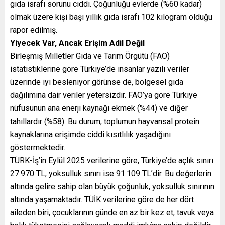
gıda israfı sorunu ciddi. Çoğunluğu evlerde (%60 kadar)
olmak üzere kişi başı yıllık gıda israfı 102 kilogram olduğu
rapor edilmiş.
Yiyecek Var, Ancak Erişim Adil Değil
Birleşmiş Milletler Gıda ve Tarım Örgütü (FAO)
istatistiklerine göre Türkiye’de insanlar yazılı veriler
üzerinde iyi besleniyor görünse de, bölgesel gıda
dağılımına dair veriler yetersizdir. FAO’ya göre Türkiye
nüfusunun ana enerji kaynağı ekmek (%44) ve diğer
tahıllardır (%58). Bu durum, toplumun hayvansal protein
kaynaklarına erişimde ciddi kısıtlılık yaşadığını
göstermektedir.
TÜRK-İş’in Eylül 2025 verilerine göre, Türkiye’de açlık sınırı
27.970 TL, yoksulluk sınırı ise 91.109 TL’dir. Bu değerlerin
altında gelire sahip olan büyük çoğunluk, yoksulluk sınırının
altında yaşamaktadır. TÜİK verilerine göre de her dört
aileden biri, çocuklarının günde en az bir kez et, tavuk veya