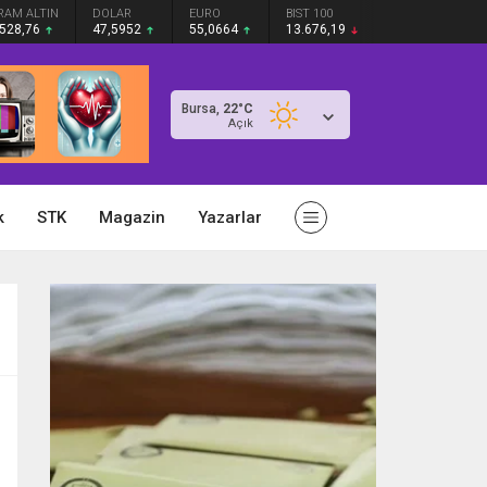
RAM ALTIN
DOLAR
EURO
BIST 100
.528,76
47,5952
55,0664
13.676,19
Bursa,
22
°C
Açık
k
STK
Magazin
Yazarlar