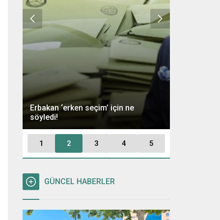
Ümit Özdağ 
Erbakan ‘erken seçim’ için ne
Kararı: “Büt
söyledi!
Tutuklayaca
1
2
3
4
5
GÜNCEL HABERLER