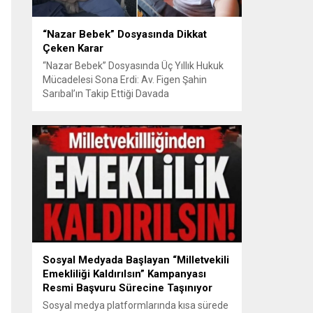
“Nazar Bebek” Dosyasında Dikkat
Çeken Karar
“Nazar Bebek” Dosyasında Üç Yıllık Hukuk
Mücadelesi Sona Erdi: Av. Figen Şahin
Sarıbal’ın Takip Ettiği Davada
Mahkemeden Dikkat Çeken Karar
Avusturya’da başlayan aile uyuşmazlığı
Türkiye’de uluslararası hukuk boyutlarıyla
görüldü BURSA – Avusturya’da başlayan
ve Türkiye’de yaklaşık üç yıl boyunca
devam eden “Nazar Bebek” dosyasında
yargılama süreci tamamlandı. Bursa 3.
Aile...
Sosyal Medyada Başlayan “Milletvekili
Emekliliği Kaldırılsın” Kampanyası
Resmi Başvuru Sürecine Taşınıyor
Sosyal medya platformlarında kısa sürede