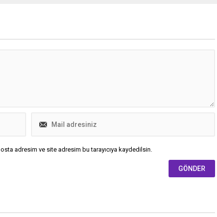
nme şüphesiyle hastaneye
Başkan Yardımcısı Alpaslan Yıldız,
u. Aynı gün başlayan kusma
Saadet Partisi Bursa İl Teşkilatı ile
ulantısı şikayetlerinin
birlikte düzenlenen “Gazze İçin
üzerine aile, 12 Kasım’da
Umut Direniş” mitinginde yaptığı
stanelere başvurdu.
konuşmayla yerel yönetime, kürese
bilgilere göre aile, tedavi
vicdana ve sessizliğe sert bir tokat
.
vurdu. Yıldız,...
osta adresim ve site adresim bu tarayıcıya kaydedilsin.