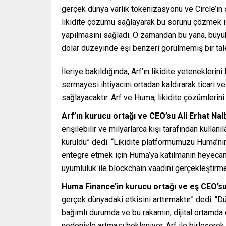
gerçek dünya varlık tokenizasyonu ve Circle’ın
likidite çözümü sağlayarak bu sorunu çözmek iç
yapılmasını sağladı. O zamandan bu yana, büy
dolar düzeyinde eşi benzeri görülmemiş bir ta
İleriye bakıldığında, Arf’ın likidite yetenekleri
sermayesi ihtiyacını ortadan kaldırarak ticari v
sağlayacaktır. Arf ve Huma, likidite çözümlerin
Arf’ın kurucu ortağı ve CEO’su Ali Erhat Nal
erişilebilir ve milyarlarca kişi tarafından kulla
kuruldu” dedi. “Likidite platformumuzu Huma’nın
entegre etmek için Huma’ya katılmanın heyecanın
uyumluluk ile blockchain vaadini gerçekleştirme
Huma Finance’in kurucu ortağı ve eş CEO’s
gerçek dünyadaki etkisini arttırmaktır” dedi. “
bağımlı durumda ve bu rakamın, dijital ortamda 
nedeniyle artması bekleniyor. Arf ile birleşerek hı