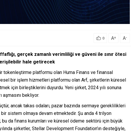
A
A
+
-
0
faflığı, gerçek zamanlı verimliliği ve güveni ile sınır ötesi
işilebilir hale getirecek
ir tokenleştirme platformu olan Huma Finans ve finansal
resel bir işlem hizmetleri platformu olan Arf, şirketlerin küresel
tmek için birleştiklerini duyurdu. Yeni şirket, 2024 yılı sonuna
rı aşmasını bekliyor.
güçtür, ancak takas odaları, pazar bazında sermaye gereklilikleri
bir sistem olmaya devam etmektedir. Şu anda 4 trilyon
ır; bu da finans kurumları ve küresel ödeme sektörü için büyük
ılında şirketler, Stellar Development Foundation’ın desteğiyle,