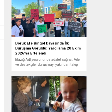
Doruk Efe Bingöl Davasında İlk
Duruşma Görüldü: Yargılama 20 Ekim
2026’ya Ertelendi
Elazığ Adliyesi önünde adalet çağrısı: Aile
ve destekçiler duruşmayı yakından takip
etti ELAZIĞ – Doruk Efe Bingöl’ün hayatını
kaybetmesine ilişkin yürütülen ceza
soruşturması kapsamında açılan davanın
ilk duruşması Elazığ 2. Ağır Ceza
Mahkemesi’nde görüldü. Kamuoyunun
yakından takip ettiği davanın ilk duruşması
öncesinde, Doruk Efe Bingöl’ün ailesine
destek olmak isteyen çok...