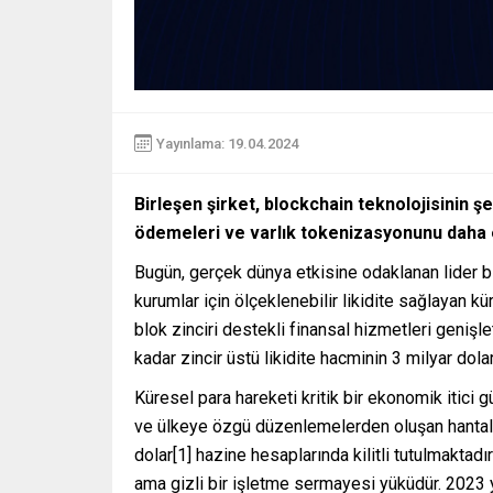
Yayınlama: 19.04.2024
Birleşen şirket, blockchain teknolojisinin şef
ödemeleri ve varlık tokenizasyonunu daha er
Bugün, gerçek dünya etkisine odaklanan lider b
kurumlar için ölçeklenebilir likidite sağlayan kü
blok zinciri destekli finansal hizmetleri genişle
kadar zincir üstü likidite hacminin 3 milyar dola
Küresel para hareketi kritik bir ekonomik itici 
ve ülkeye özgü düzenlemelerden oluşan hantal 
dolar[1] hazine hesaplarında kilitli tutulmaktad
ama gizli bir işletme sermayesi yüküdür. 2023 y