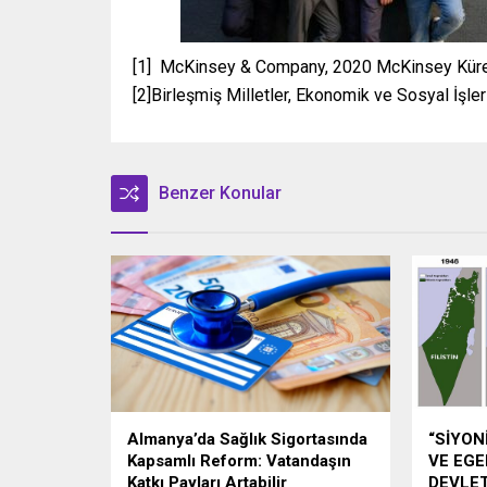
[1] McKinsey & Company, 2020 McKinsey Küre
[2]Birleşmiş Milletler, Ekonomik ve Sosyal İşle
Benzer Konular
Almanya’da Sağlık Sigortasında
“SİYON
Kapsamlı Reform: Vatandaşın
VE EGE
Katkı Payları Artabilir
DEVLET