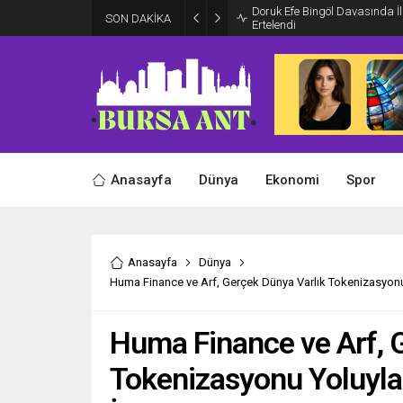
Doruk Efe Bingöl Davasında 
SON DAKİKA
Ertelendi
Anasayfa
Dünya
Ekonomi
Spor
Anasayfa
Dünya
Huma Finance ve Arf, Gerçek Dünya Varlık Tokenizasyonu 
Huma Finance ve Arf, 
Tokenizasyonu Yoluyla