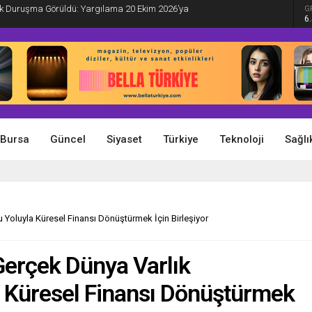
İlk Duruşma Görüldü: Yargılama 20 Ekim 2026’ya
G
6
Bursa
Güncel
Siyaset
Türkiye
Teknoloji
Sağlı
Yoluyla Küresel Finansı Dönüştürmek İçin Birleşiyor
Gerçek Dünya Varlık
 Küresel Finansı Dönüştürmek