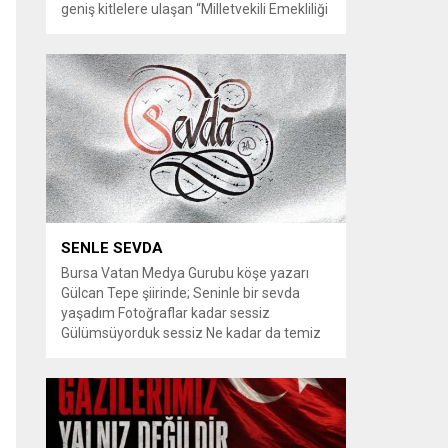
geniş kitlelere ulaşan “Milletvekili Emekliliği
Kaldırılsın” kampanyası, yeni bir aşamaya
geçiyor. Kampanyayı destekleyen
vatandaşlar, milletvekillerine tanınan
emeklilik haklarının yeniden düzenlenmesi
talebiyle TBMM Dilekçe Komisyonu ve
Cumhurbaşkanlığı İletişim Merkezi
(CİMER) üzerinden resmi başvurular
yapılması çağrısında bulunuyor. Son
dönemde sosyal medya platformlarında
en çok konuşulan konular arasında...
SENLE SEVDA
Bursa Vatan Medya Gurubu köşe yazarı
Gülcan Tepe şiirinde; Seninle bir sevda
yaşadım Fotoğraflar kadar sessiz
Gülümsüyorduk sessiz Ne kadar da temiz
habersiz Adını Rüzgar koydum Geldiğinde
Bahardı için Gidişinde sonbahar oldum Bir
bakışın yetiyordu gözlerime Dünyayı
tutturmaya ben de Kalbim Sen Diye çırpınıp
duruyordu Zamana yarışıyordu inat Hayata