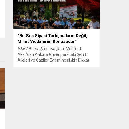
Senle...
“Bu Ses Siyasi Tartışmaların Değil,
Millet Vicdanının Konusudur”
AŞAV Bursa Şube Başkanı Mehmet
Akar’dan Ankara Güvenpark’taki Şehit
Aileleri ve Gaziler Eylemine İlişkin Dikkat
Çeken Açıklama… BURSA – Anadolu Şehit
Aileleri Gazileri ve Güvenlik Korucuları
(AŞAV) Vakfı Bursa Şube Başkanı Mehmet
Akar, Ankara Güvenpark’ta günlerdir
devam eden şehit aileleri ve gazilerin
eylemlerine ilişkin kapsamlı bir yazılı basın
açıklaması yayımladı....