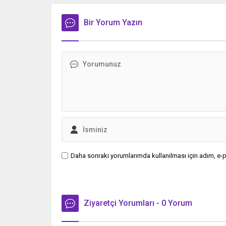
sonra Türkiye’ye dönen birçok Türk
zehirle
vatandaşı şokla karşılaştı. SGK
başvurd
üzerinden yapılan kontroller sonucu
Bir Yorum Yazın
ve mide b
“çalışabilir” raporu verilen kişilerin
artması 
emekli maaşları kesilmeye başlandı.
çevre ha
Hollanda Postası’nın haberine göre,
Edinilen 
Geert Wilders...
sonrası..
Daha sonraki yorumlarımda kullanılması için adım, e-p
Ziyaretçi Yorumları - 0 Yorum