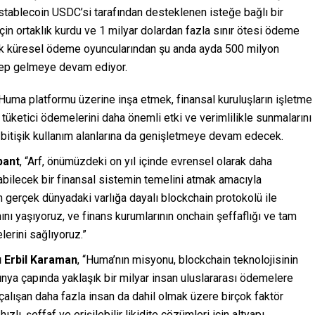
 stablecoin USDC’si tarafından desteklenen isteğe bağlı bir
in ortaklık kurdu ve 1 milyar dolardan fazla sınır ötesi ödeme
ük küresel ödeme oyuncularından şu anda ayda 500 milyon
lep gelmeye devam ediyor.
ni Huma platformu üzerine inşa etmek, finansal kuruluşların işletme
e tüketici ödemelerini daha önemli etki ve verimlilikle sunmalarını
i bitişik kullanım alanlarına da genişletmeye devam edecek.
bant
, “Arf, önümüzdeki on yıl içinde evrensel olarak daha
nılabilecek bir finansal sistemin temelini atmak amacıyla
 gerçek dünyadaki varlığa dayalı blockchain protokolü ile
ı yaşıyoruz, ve finans kurumlarının onchain şeffaflığı ve tam
lerini sağlıyoruz.”
u Erbil Karaman
, “Huma’nın misyonu, blockchain teknolojisinin
Dünya çapında yaklaşık bir milyar insan uluslararası ödemelere
çalışan daha fazla insan da dahil olmak üzere birçok faktör
zlı, şeffaf ve erişilebilir likidite çözümleri için altyapı