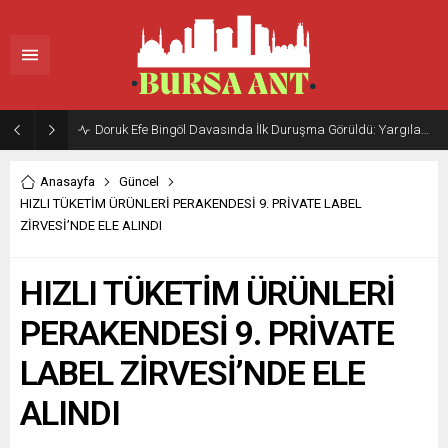
Doruk Efe Bingöl Davasında İlk Duruşma Görüldü: Yargılama 20 Ekim 2026’ya Ertelendi
Anasayfa
Güncel
HIZLI TÜKETİM ÜRÜNLERİ PERAKENDESİ 9. PRİVATE LABEL
ZİRVESİ’NDE ELE ALINDI
HIZLI TÜKETİM ÜRÜNLERİ
PERAKENDESİ 9. PRİVATE
LABEL ZİRVESİ’NDE ELE
ALINDI