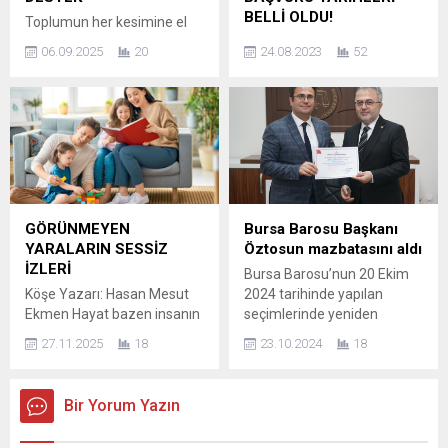
renkli etkinliklerle 17.00’ye
BELLİ OLDU!
Toplumun her kesimine el
kadar sürecek. Festival, her
uzatan gönül insanı
56 yıldır eğitimde fırsat
yaştan katılımcıya açık ve
06.09.2025
20
24.08.2023
52
Mehmet Yalçın, özellikle
eşitliği için çalışan Türk
tamamen ücretsiz olarak...
ihtiyaç sahibi vatandaşların
Eğitim Vakfı’nın (TEV) 2023-
ve Yetim bireylerin yanında
24 akademik yılı bursları için
olmaya devam ediyor. Yeni
başvuru başlangıç ve bitiş
eğitim sezonuyla birlikte
tarihleri belli oldu! Başarılı ve
Batman’da eğitim gören
maddi desteğe ihtiyacı olan
yetim çocuklara yönelik
meslek lisesi, üniversite,
anlamlı bir destek çalışması
yüksek lisans ve doktora
gerçekleştirildi. Yalçın
öğrencilerine verdiği
GÖRÜNMEYEN
Bursa Barosu Başkanı
hayırseverlerin desteğiyle
destekleri çoğaltarak
YARALARIN SESSİZ
Öztosun mazbatasını aldı
çocukların okul ihtiyaçlarını
sürdüren TEV, bir önceki yıla
İZLERİ
Bursa Barosu’nun 20 Ekim
eksiksiz şekilde karşılandı.
göre burs tutarlarını %100’e
Köşe Yazarı: Hasan Mesut
2024 tarihinde yapılan
“Yeni eğitim-öğretim yılıyla
yakın...
Ekmen Hayat bazen insanın
seçimlerinde yeniden
birlikte ‘Sende Bir...
yüreğine sessizce dokunur…
başkanlığa seçilen Av. Metin
27.11.2025
18
23.10.2024
18
Bazen bir acı, gözyaşı
Öztosun, mazbatasını Bursa
dökülmeden akar içimizden;
İl Seçim Kurulu Başkanı
Bazen bir yalnızlık, hiç kimse
Yaşar Baş’tan aldı.
Bir Yorum Yazın
fark etmeden büyür; Bazen
Osmangazi 1. İlçe Seçim
de bir umut, görülmeyen bir
Kurulu kontrolünde