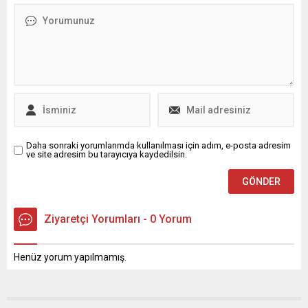
köşede sessizce filizlenir.
gerçekleştirilen ve
İnsan en çok da kimseye
kesinleşen seçim
söyleyemediklerinde yorulur.
sonuçlarına göre Bursa
Gecenin sessizliği
Barosu kurullarına seçilen
büyüdükçe, yürekteki fırtına
isimler ve yönetim kurulu
da büyür. Çünkü...
genç temsilcileri şöyle:
YÖNETİM KURULU: Av.
Özen...
Daha sonraki yorumlarımda kullanılması için adım, e-posta adresim
ve site adresim bu tarayıcıya kaydedilsin.
Ziyaretçi Yorumları - 0 Yorum
Henüz yorum yapılmamış.