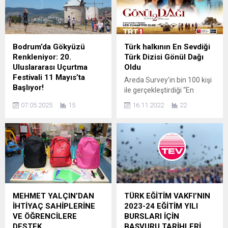
Bodrum’da Gökyüzü
Türk halkının En Sevdiği
Renkleniyor: 20.
Türk Dizisi Gönül Dağı
Uluslararası Uçurtma
Oldu
Festivali 11 Mayıs’ta
Areda Survey’in bin 100 kişi
Başlıyor!
ile gerçekleştirdiği “En
Bodrum’un gökyüzü bir kez
Sevilen Eski ve Yeni Türk
07.05.2025
15
16.11.2022
22
daha rengarenk
Dizileri” araştırmasına göre
uçurtmalarla şenlenecek!
yayınlanmaya devam eden
“İçinizdeki Çocuğun
dizilerde yüzde 21,4 ile
Özgürlük Zamanı Geldi!”
Gönül Dağı liste birincisi oldu.
sloganıyla düzenlenecek 20.
Yayın hayatı sona eren
Uluslararası Uçurtma
dizilerde ise ilk sırada yüzde
Festivali, 11 Mayıs 2025
13 ile Diriliş Ertuğrul yer aldı.
Pazar günü Gümbet
En Sevilen Dizi: Gönül Dağı
Değirmenler Mevkisi’nde
Yorucu bir...
MEHMET YALÇIN’DAN
TÜRK EĞİTİM VAKFI’NIN
gerçekleştirilecek. Sabah
İHTİYAÇ SAHİPLERİNE
2023-24 EĞİTİM YILI
10.00’da başlayacak olan
VE ÖĞRENCİLERE
BURSLARI İÇİN
festival, gün boyu sürecek
DESTEK
BAŞVURU TARİHLERİ