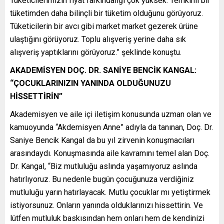
Tüketicilerimizin fiyat farkındalığı çok yüksek. Temkinli bir
tüketimden daha bilinçli bir tüketim olduğunu görüyoruz.
Tüketicilerin bir avcı gibi market market gezerek ürüne
ulaştığını görüyoruz. Toplu alışveriş yerine daha sık
alışveriş yaptıklarını görüyoruz.” şeklinde konuştu.
AKADEMİSYEN DOÇ. DR. SANİYE BENCİK KANGAL:
“ÇOCUKLARINIZIN YANINDA OLDUĞUNUZU
HİSSETTİRİN”
Akademisyen ve aile içi iletişim konusunda uzman olan ve
kamuoyunda “Akdemisyen Anne” adıyla da tanınan, Doç. Dr.
Saniye Bencik Kangal da bu yıl zirvenin konuşmacıları
arasındaydı. Konuşmasında aile kavramını temel alan Doç.
Dr. Kangal, “Biz mutluluğu aslında yaşamıyoruz aslında
hatırlıyoruz. Bu nedenle bugün çocuğunuza verdiğiniz
mutluluğu yarın hatırlayacak. Mutlu çocuklar mı yetiştirmek
istiyorsunuz. Onların yanında olduklarınızı hissettirin. Ve
lütfen mutluluk baskısından hem onları hem de kendinizi