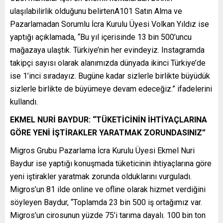
ulaşılabilirlik olduğunu belirtenA101 Satın Alma ve
Pazarlamadan Sorumlu İcra Kurulu Üyesi Volkan Yıldız ise
yaptığı açıklamada, “Bu yıl içerisinde 13 bin 500’uncu
mağazaya ulaştık. Türkiye’nin her evindeyiz. Instagramda
takipçi sayısı olarak alanımızda dünyada ikinci Türkiye’de
ise 1’inci sıradayız. Bugüne kadar sizlerle birlikte büyüdük
sizlerle birlikte de büyümeye devam edeceğiz.” ifadelerini
kullandı.
EKMEL NURİ BAYDUR: “TÜKETİCİNİN İHTİYAÇLARINA
GÖRE YENİ İŞTİRAKLER YARATMAK ZORUNDASINIZ”
Migros Grubu Pazarlama İcra Kurulu Üyesi Ekmel Nuri
Baydur ise yaptığı konuşmada tüketicinin ihtiyaçlarına göre
yeni iştirakler yaratmak zorunda olduklarını vurguladı.
Migros’un 81 ilde online ve ofline olarak hizmet verdiğini
söyleyen Baydur, “Toplamda 23 bin 500 iş ortağımız var.
Migros’un cirosunun yüzde 75’i tarıma dayalı. 100 bin ton