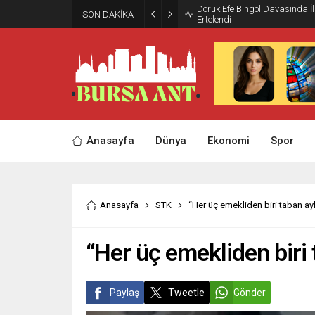
Doruk Efe Bingöl Davasında 
SON DAKİKA
Ertelendi
Anasayfa
Dünya
Ekonomi
Spor
Anasayfa
STK
“Her üç emekliden biri taban ay
“Her üç emekliden biri 
Paylaş
Tweetle
Gönder