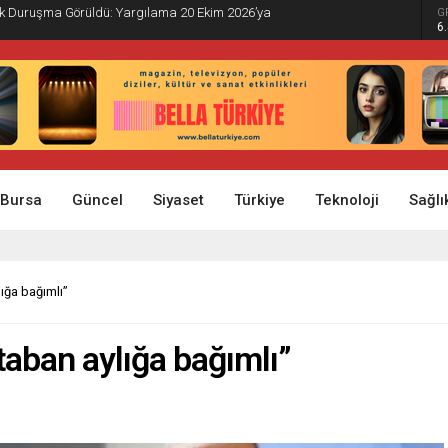
İlk Duruşma Görüldü: Yargılama 20 Ekim 2026’ya
G
6
Bursa
Güncel
Siyaset
Türkiye
Teknoloji
Sağlı
lığa bağımlı”
taban aylığa bağımlı”