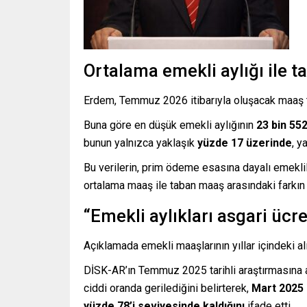
Ortalama emekli aylığı ile t
Erdem, Temmuz 2026 itibarıyla oluşacak maaş t
Buna göre en düşük emekli aylığının
23 bin 552
bunun yalnızca yaklaşık
yüzde 17 üzerinde
, y
Bu verilerin, prim ödeme esasına dayalı emeklil
ortalama maaş ile taban maaş arasındaki farkın h
“Emekli aylıkları asgari ücr
Açıklamada emekli maaşlarının yıllar içindeki al
DİSK-AR’ın Temmuz 2025 tarihli araştırmasına at
ciddi oranda gerilediğini belirterek,
Mart 2025 i
yüzde 78’i seviyesinde kaldığını
ifade etti.