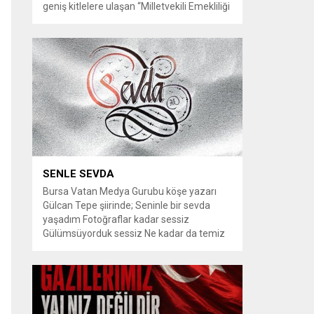
geniş kitlelere ulaşan “Milletvekili Emekliliği
Kaldırılsın” kampanyası, yeni bir aşamaya
geçiyor. Kampanyayı destekleyen
vatandaşlar, milletvekillerine tanınan
emeklilik haklarının yeniden düzenlenmesi
talebiyle TBMM Dilekçe Komisyonu ve
Cumhurbaşkanlığı İletişim Merkezi
(CİMER) üzerinden resmi başvurular
yapılması çağrısında bulunuyor. Son
dönemde sosyal medya platformlarında
en çok konuşulan konular arasında...
SENLE SEVDA
Bursa Vatan Medya Gurubu köşe yazarı
Gülcan Tepe şiirinde; Seninle bir sevda
yaşadım Fotoğraflar kadar sessiz
Gülümsüyorduk sessiz Ne kadar da temiz
habersiz Adını Rüzgar koydum Geldiğinde
Bahardı için Gidişinde sonbahar oldum Bir
bakışın yetiyordu gözlerime Dünyayı
tutturmaya ben de Kalbim Sen Diye çırpınıp
duruyordu Zamana yarışıyordu inat Hayata