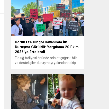
Doruk Efe Bingöl Davasında İlk
Duruşma Görüldü: Yargılama 20 Ekim
2026’ya Ertelendi
Elazığ Adliyesi önünde adalet çağrısı: Aile
ve destekçiler duruşmayı yakından takip
etti ELAZIĞ – Doruk Efe Bingöl’ün hayatını
kaybetmesine ilişkin yürütülen ceza
soruşturması kapsamında açılan davanın
ilk duruşması Elazığ 2. Ağır Ceza
Mahkemesi’nde görüldü. Kamuoyunun
yakından takip ettiği davanın ilk duruşması
öncesinde, Doruk Efe Bingöl’ün ailesine
destek olmak isteyen çok...