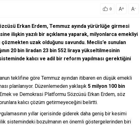
A
A
+
-
0
özcüsü Erkan Erdem, Temmuz ayında yürürlüğe girmesi
ne ilişkin yazılı bir açıklama yaparak, milyonlarca emekliyi
ı çözmekten uzak olduğunu savundu. Meclis’e sunulan
nın 20 bin liradan 23 bin 552 liraya yükseltilmesinin
isteminde kalıcı ve adil bir reform yapılması gerektiğini
kanun teklifine göre Temmuz ayından itibaren en düşük emekli
rılması planlanıyor. Düzenlemeden yaklaşık
5 milyon 100 bin
r Emek ve Demokrasi Platformu Sözcüsü Erkan Erdem, söz
runlara kalıcı çözüm getirmeyeceğini belirtti.
gulamasının yıllar içerisinde giderek daha geniş bir kesimi
lik sistemindeki bozulmanın en önemli göstergelerinden biri