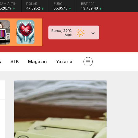
RAM ALTIN
DOLAR
EURO
BIST 100
.520,79
47,5952
55,0575
13.769,40
Bursa,
29
°C
Açık
k
STK
Magazin
Yazarlar