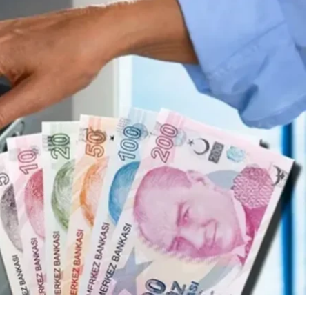
“Engellilik Bir Eksiklik Değil,
Adalet Meselesidir”