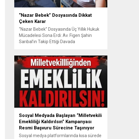
“Nazar Bebek” Dosyasında Dikkat
Çeken Karar
“Nazar Bebek” Dosyasında Üç Yıllık Hukuk
Mücadelesi Sona Erdi: Av. Figen Şahin
Sarıbal’ın Takip Ettiği Davada
Mahkemeden Dikkat Çeken Karar
Avusturya’da başlayan aile uyuşmazlığı
Türkiye’de uluslararası hukuk boyutlarıyla
görüldü BURSA – Avusturya’da başlayan
ve Türkiye’de yaklaşık üç yıl boyunca
devam eden “Nazar Bebek” dosyasında
yargılama süreci tamamlandı. Bursa 3.
Aile...
Sosyal Medyada Başlayan “Milletvekili
Emekliliği Kaldırılsın” Kampanyası
Resmi Başvuru Sürecine Taşınıyor
Sosyal medya platformlarında kısa sürede