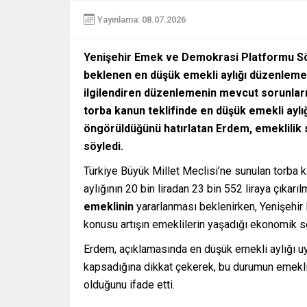
Yayınlama: 08.07.2026
Yenişehir Emek ve Demokrasi Platformu S
beklenen en düşük emekli aylığı düzenlemesi
ilgilendiren düzenlemenin mevcut sorunlar
torba kanun teklifinde en düşük emekli aylığı
öngörüldüğünü hatırlatan Erdem, emeklilik s
söyledi.
Türkiye Büyük Millet Meclisi’ne sunulan torba 
aylığının 20 bin liradan 23 bin 552 liraya çıka
emeklinin
yararlanması beklenirken, Yenişehi
konusu artışın emeklilerin yaşadığı ekonomik so
Erdem, açıklamasında en düşük emekli aylığı uy
kapsadığına dikkat çekerek, bu durumun emekli
olduğunu ifade etti.