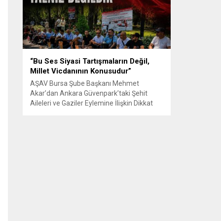
Senle...
“Bu Ses Siyasi Tartışmaların Değil,
Millet Vicdanının Konusudur”
AŞAV Bursa Şube Başkanı Mehmet
Akar’dan Ankara Güvenpark’taki Şehit
Aileleri ve Gaziler Eylemine İlişkin Dikkat
Çeken Açıklama… BURSA – Anadolu Şehit
Aileleri Gazileri ve Güvenlik Korucuları
(AŞAV) Vakfı Bursa Şube Başkanı Mehmet
Akar, Ankara Güvenpark’ta günlerdir
devam eden şehit aileleri ve gazilerin
eylemlerine ilişkin kapsamlı bir yazılı basın
açıklaması yayımladı....