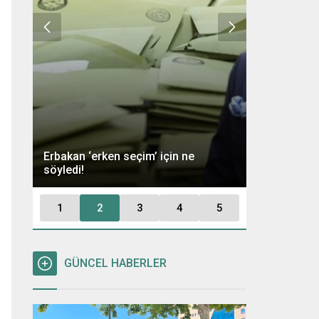
Ümit Özdağ 
Erbakan ‘erken seçim’ için ne
Kararı: “Büt
söyledi!
Tutuklayaca
1
2
3
4
5
GÜNCEL HABERLER