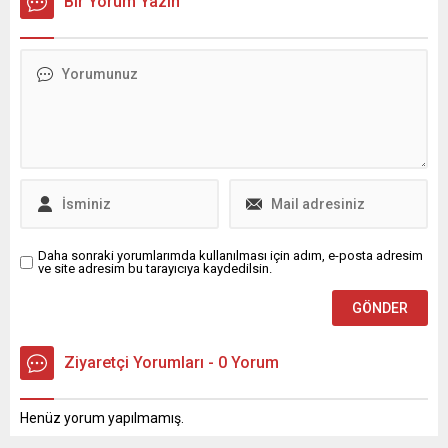
Bir Yorum Yazın
depremzedelerin yanında
yeniden İl Başkanlığı
olan MHP teşkilatı, ‘Bereket
görevine seçilen İsmail
Sofrasında Gönül Birliği’
Kaya’ya, Gelecek Partisi İl
adıyla düzenlediği iftar
Başkanı Mahmut Fuat
programlarıyla vatandaşla
Kadıoğlu, DEVA Partisi İl
kucaklaşıyor. MHP Genel
Başkanı Tayfun Öztürk ve
Sekreteri ve Bursa
partilerinin ilçe başkanları,
Milletvekili İsmet
Bursa’nın yıllardır...
Büyükataman, Hataylı
afetzedelerle bir araya
geldi. MHP Genel Merkez
ve...
Daha sonraki yorumlarımda kullanılması için adım, e-posta adresim
ve site adresim bu tarayıcıya kaydedilsin.
Ziyaretçi Yorumları - 0 Yorum
Henüz yorum yapılmamış.