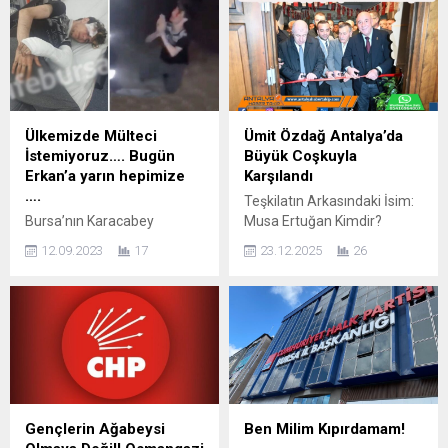
Ülkemizde Mülteci
Ümit Özdağ Antalya’da
İstemiyoruz…. Bugün
Büyük Coşkuyla
Erkan’a yarın hepimize
Karşılandı
….
Teşkilatın Arkasındaki İsim:
Bursa’nın Karacabey
Musa Ertuğan Kimdir?
ilçesinde Erkan Sarı isimli
ANTALYA – Zafer Partisi
12.09.2023
17
23.12.2025
26
genç, yabancı uyruklu bir
Genel Başkanı Prof. Dr. Ümit
grup tarafından darp edildi.
Özdağ’ın Antalya’da
Olayın ardından 2 şüpheli
gerçekleştirdiği beş günlük
tutuklanırken Karacabey’de
program, teşkilatların yoğun
siyasilerden arka arkaya
katılımı ve vatandaşların
açıklamalar geldi. İYİ Parti
ilgisiyle dikkat çekti.
Karacabey İlçe Gençlik
Program, Zafer Partisi
Kolları Başkanı Tugay Özgür;
Teşkilatlardan Sorumlu
“Güzellikler Şehri Karacabey
Genel Başkan Yardımcısı
Gençlerin Ağabeysi
Ben Milim Kıpırdamam!
‘imiz güzelliğinden değil
Musa Ertuğan’ın