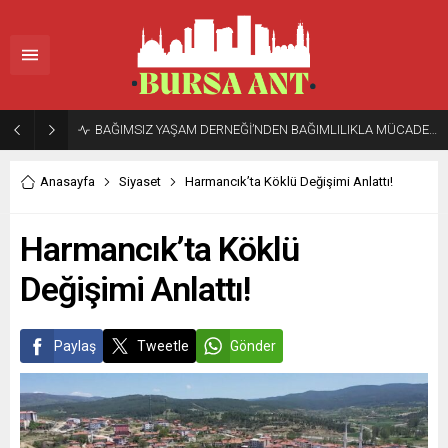
BAĞIMSIZ YAŞAM DERNEĞİ’NDEN BAĞIMLILIKLA MÜCADELEDE ÖRNEK ÇALIŞMA: 10 İLDE 15 MERKEZDE 600 KİŞİYE ÜCRETSİZ REHABİLİTASYON
Anasayfa
Siyaset
Harmancık’ta Köklü Değişimi Anlattı!
Harmancık’ta Köklü
Değişimi Anlattı!
Paylaş
Tweetle
Gönder