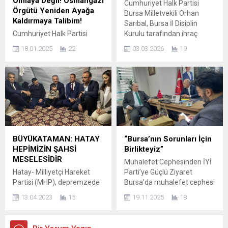
Olmaya Değil! Osmangazi
Cumhuriyet Halk Partisi
Suriyeli mültecilerin darp
koordinasyonu ile
Örgütü Yeniden Ayağa
Bursa Milletvekili Orhan
ettiği % 60 engelli Türk
gerçekleştirildi. Zafer Partisi
Kaldırmaya Talibim!
Sarıbal, Bursa İl Disiplin
Gencine yapılan...
Antalya programı
Cumhuriyet Halk Partisi
Kurulu tarafından ihraç
kapsamında Prof. Dr. Ümit...
(CHP) Osmangazi İlçe
edilen partili Erdoğan Kaçar’ı
18.01.2025
22
03.03.2026
19
Başkan Adayı Erdoğan
ziyaret etti. Ziyaret sonrası
Kaçar, adaylığını Osmangazi
değerlendirmelerde bulunan
İlçe Başkanlığında
Sarıbal, parti içi demokrasi
düzenlediği basın
ve disiplin kurullarının
toplantısıyla duyurdu.
bağımsızlığı konusunda
Başkanlık makamının
önemli mesajlar verdi.
önemli olduğunu ama hiçbir
Sarıbal açıklamasında, il
zaman sadece başkan gibi
disiplin kurullarının hiçbir
olmayacağını, büyüklerinin
makamın gölgesinde
BÜYÜKATAMAN: HATAY
“Bursa’nın Sorunları İçin
kardeşi, küçüklerinin abisi
çalışamayacağını
HEPİMİZİN ŞAHSİ
Birlikteyiz”
olacağını söyleyerek
vurgulayarak, parti içi
MESELESİDİR
Muhalefet Cephesinden İYİ
sözlerine başlayan Başkan
demokrasinin
Hatay- Milliyetçi Hareket
Parti’ye Güçlü Ziyaret
Adayı Kaçar, “Herkesin eşit
güçlendirilmesinin ancak...
Partisi (MHP), depremzede
Bursa’da muhalefet cephesi
temsil edilebilmesi için
vatandaşı yalnız bırakmıyor.
birleşiyor! İYİ Parti Bursa İl
adayım. Örgütümüzün
13.04.2023
15
19.11.2025
18
İlk günden bu yana afet
Başkanlığı, siyasi arenada
gençleri çay içmeye...
bölgesinde yaraların
önemli bir ziyaretin adresi
sarılması için
oldu. Kongre sonrası