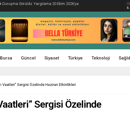
İlk Duruşma Görüldü: Yargılama 20 Ekim 2026’ya
G
6
Bursa
Güncel
Siyaset
Türkiye
Teknoloji
Sağlı
 Vaatleri” Sergisi Özelinde Haziran Etkinlikleri
aatleri” Sergisi Özelinde