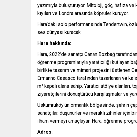
yazımıyla buluşturuyor. Mitoloji, göç, hafıza ve
kıyıları ve Londra arasında köprüler kuruyor.
Hara’daki solo performansında Tendertwin, özlem,
ses dünyası kuracak.
Hara hakkında:
Hara, 2022’de sanatçı Canan Bozbağ tarafından k
öğrenme programlarıyla yaratıcılığı kutlayan ba
birlikte tasarım ve mimari projesini üstlenen C
Ermanno Casasco tarafından tasarlanan ve kalıc
m² kapalı alana sahip. Yaratıcı atölye alanları, 
ziyaretçilerini dönüştürücü karşılaşmalar ve yar
Uskumruköy’ün ormanlık bölgesinde, şehrin çepe
sanatçılar, düşünürler ve meraklı zihinler için b
ilham vermeyi amaçlayan Hara, öğrenme programla
Adres: