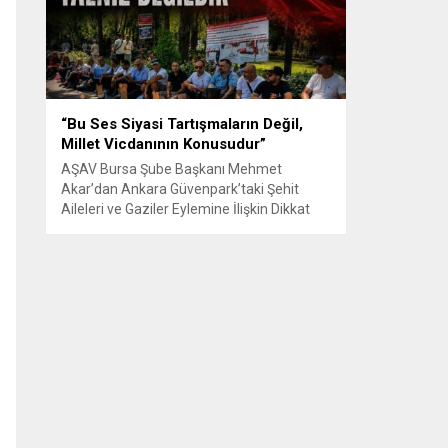
Senle...
“Bu Ses Siyasi Tartışmaların Değil,
Millet Vicdanının Konusudur”
AŞAV Bursa Şube Başkanı Mehmet
Akar’dan Ankara Güvenpark’taki Şehit
Aileleri ve Gaziler Eylemine İlişkin Dikkat
Çeken Açıklama… BURSA – Anadolu Şehit
Aileleri Gazileri ve Güvenlik Korucuları
(AŞAV) Vakfı Bursa Şube Başkanı Mehmet
Akar, Ankara Güvenpark’ta günlerdir
devam eden şehit aileleri ve gazilerin
eylemlerine ilişkin kapsamlı bir yazılı basın
açıklaması yayımladı....