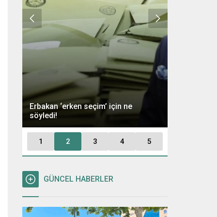
Ümit Özdağ 
Erbakan ‘erken seçim’ için ne
Kararı: “Büt
söyledi!
Tutuklayaca
1
2
3
4
5
GÜNCEL HABERLER