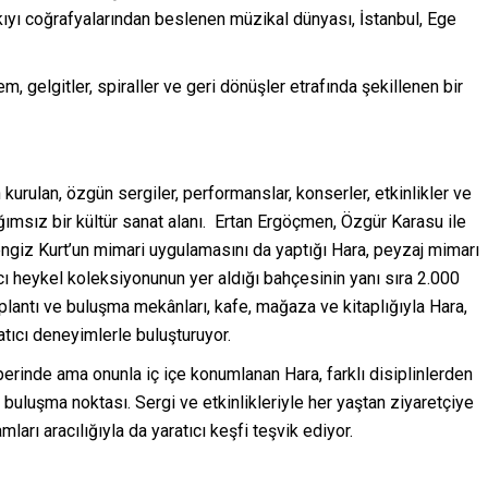
 kıyı coğrafyalarından beslenen müzikal dünyası, İstanbul, Ege
 gelgitler, spiraller ve geri dönüşler etrafında şekillenen bir
urulan, özgün sergiler, performanslar, konserler, etkinlikler ve
ğımsız bir kültür sanat alanı. Ertan Ergöçmen, Özgür Karasu ile
engiz Kurt’un mimari uygulamasını da yaptığı Hara, peyzaj mimarı
ı heykel koleksiyonunun yer aldığı bahçesinin yanı sıra 2.000
toplantı ve buluşma mekânları, kafe, mağaza ve kitaplığıyla Hara,
atıcı deneyimlerle buluşturuyor.
rinde ama onunla iç içe konumlanan Hara, farklı disiplinlerden
ir buluşma noktası. Sergi ve etkinlikleriyle her yaştan ziyaretçiye
rı aracılığıyla da yaratıcı keşfi teşvik ediyor.