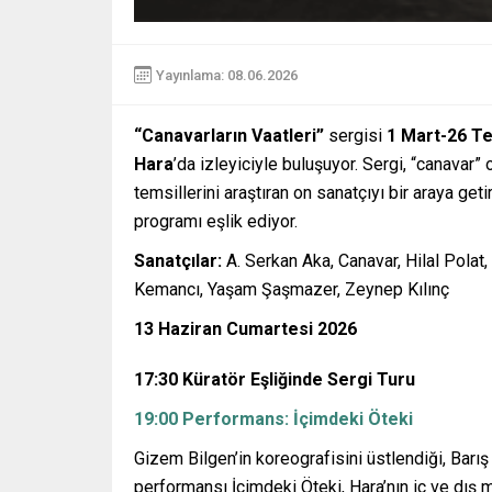
Yayınlama: 08.06.2026
“Canavarların Vaatleri
”
sergisi
1 Mart-26 T
Hara
’da izleyiciyle buluşuyor. Sergi, “canavar”
temsillerini araştıran on sanatçıyı bir araya geti
programı eşlik ediyor.
Sanatçılar:
A. Serkan Aka, Canavar, Hilal Polat,
Kemancı, Yaşam Şaşmazer, Zeynep Kılınç
13 Haziran Cumartesi 2026
17:30 Küratör Eşliğinde Sergi Turu
19:00 Performans: İçimdeki Öteki
Gizem Bilgen’in koreografisini üstlendiği, Barı
performansı İçimdeki Öteki, Hara’nın iç ve dış 