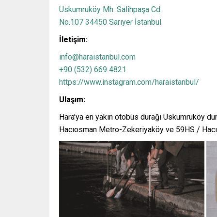
Uskumruköy Mh. Salihpaşa Cd.
No.107 34450 Sarıyer İstanbul
İletişim:
info@haraistanbul.com
+90 (532) 669 4821
https://www.instagram.com/haraistanbul/
Ulaşım:
Hara’ya en yakın otobüs durağı Uskumruköy dura
Hacıosman Metro-Zekeriyaköy ve 59HS / Hac