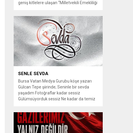
geniş kitlelere ulaşan “Milletvekili Emekliliği
Kaldırılsın” kampanyası, yeni bir aşamaya
geçiyor. Kampanyayı destekleyen
vatandaşlar, milletvekillerine tanınan
emeklilik haklarının yeniden düzenlenmesi
talebiyle TBMM Dilekçe Komisyonu ve
Cumhurbaşkanlığı İletişim Merkezi
(CİMER) üzerinden resmi başvurular
yapılması çağrısında bulunuyor. Son
dönemde sosyal medya platformlarında
en çok konuşulan konular arasında...
SENLE SEVDA
Bursa Vatan Medya Gurubu köşe yazarı
Gülcan Tepe şiirinde; Seninle bir sevda
yaşadım Fotoğraflar kadar sessiz
Gülümsüyorduk sessiz Ne kadar da temiz
habersiz Adını Rüzgar koydum Geldiğinde
Bahardı için Gidişinde sonbahar oldum Bir
bakışın yetiyordu gözlerime Dünyayı
tutturmaya ben de Kalbim Sen Diye çırpınıp
duruyordu Zamana yarışıyordu inat Hayata