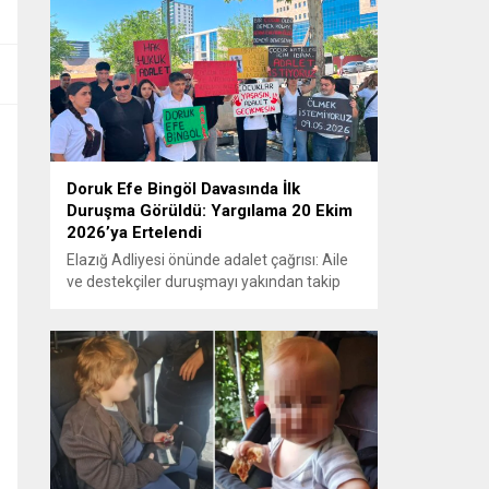
Doruk Efe Bingöl Davasında İlk
Duruşma Görüldü: Yargılama 20 Ekim
2026’ya Ertelendi
Elazığ Adliyesi önünde adalet çağrısı: Aile
ve destekçiler duruşmayı yakından takip
etti ELAZIĞ – Doruk Efe Bingöl’ün hayatını
kaybetmesine ilişkin yürütülen ceza
soruşturması kapsamında açılan davanın
ilk duruşması Elazığ 2. Ağır Ceza
Mahkemesi’nde görüldü. Kamuoyunun
yakından takip ettiği davanın ilk duruşması
öncesinde, Doruk Efe Bingöl’ün ailesine
destek olmak isteyen çok...