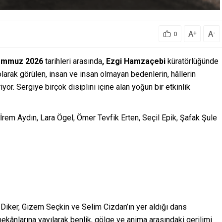
A
A
+
-
0
emmuz 2026
tarihleri arasında
, Ezgi Hamzaçebi
küratörlüğünde
 olarak görülen, insan ve insan olmayan bedenlerin, hâllerin
riyor. Sergiye birçok disiplini içine alan yoğun bir etkinlik
 İrem Aydın, Lara Ögel, Ömer Tevfik Erten, Seçil Epik, Şafak Şule
ş Diker, Gizem Seçkin ve Selim Cizdan’ın yer aldığı dans
mekânlarına yayılarak benlik, gölge ve anima arasındaki gerilimi