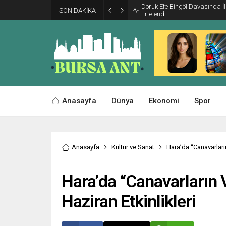
Doruk Efe Bingöl Davasında 
SON DAKİKA
Ertelendi
Anasayfa
Dünya
Ekonomi
Spor
Anasayfa
Kültür ve Sanat
Hara’da “Canavarların
Hara’da “Canavarların V
Haziran Etkinlikleri