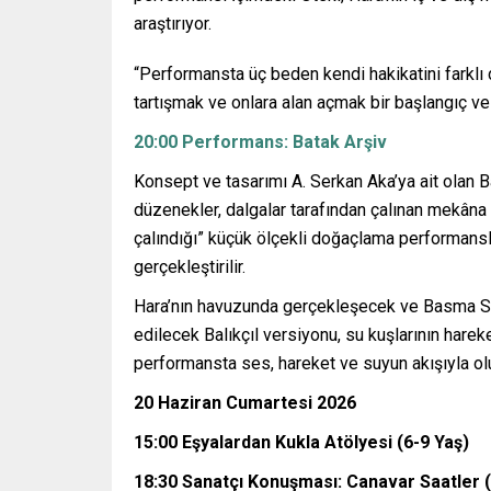
araştırıyor.
“Performansta üç beden kendi hakikatini farklı d
tartışmak ve onlara alan açmak bir başlangıç ve bi
20:00 Performans: Batak Arşiv
Konsept ve tasarımı A. Serkan Aka’ya ait olan Bat
düzenekler, dalgalar tarafından çalınan mekâna
çalındığı” küçük ölçekli doğaçlama performansl
gerçekleştirilir.
Hara’nın havuzunda gerçekleşecek ve Basma Se
edilecek Balıkçıl versiyonu, su kuşlarının harek
performansta ses, hareket ve suyun akışıyla ol
20 Haziran Cumartesi 2026
15:00 Eşyalardan Kukla Atölyesi (6-9 Yaş)
18:30 Sanatçı Konuşması: Canavar Saatler (İ