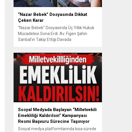
“Nazar Bebek” Dosyasında Dikkat
Çeken Karar
“Nazar Bebek” Dosyasında Üç Yıllık Hukuk
Mücadelesi Sona Erdi: Av. Figen Şahin
Sarıbal’ın Takip Ettiği Davada
Mahkemeden Dikkat Çeken Karar
Avusturya’da başlayan aile uyuşmazlığı
Türkiye’de uluslararası hukuk boyutlarıyla
görüldü BURSA – Avusturya’da başlayan
ve Türkiye’de yaklaşık üç yıl boyunca
devam eden “Nazar Bebek” dosyasında
yargılama süreci tamamlandı. Bursa 3.
Aile...
Sosyal Medyada Başlayan “Milletvekili
Emekliliği Kaldırılsın” Kampanyası
Resmi Başvuru Sürecine Taşınıyor
Sosyal medya platformlarında kısa sürede