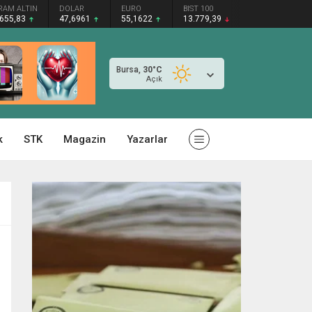
RAM ALTIN
DOLAR
EURO
BIST 100
.655,83
47,6961
55,1622
13.779,39
Bursa,
30
°C
Açık
k
STK
Magazin
Yazarlar