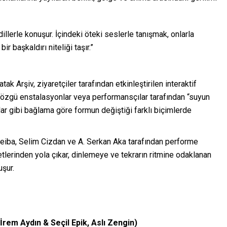
illerle konuşur. İçindeki öteki seslerle tanışmak, onlarla
r başkaldırı niteliği taşır.”
ak Arşiv, ziyaretçiler tarafından etkinleştirilen interaktif
 özgü enstalasyonlar veya performansçılar tarafından “suyun
ar gibi bağlama göre formun değiştiği farklı biçimlerde
iba, Selim Cizdan ve A. Serkan Aka tarafından performe
etlerinden yola çıkar, dinlemeye ve tekrarın ritmine odaklanan
uşur.
rem Aydın & Seçil Epik, Aslı Zengin)