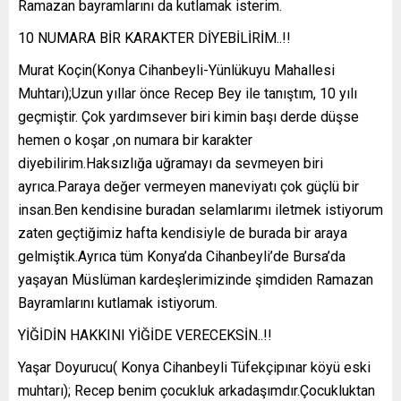
Ramazan bayramlarını da kutlamak isterim.
10 NUMARA BİR KARAKTER DİYEBİLİRİM..!!
Murat Koçin(Konya Cihanbeyli-Yünlükuyu Mahallesi
Muhtarı);Uzun yıllar önce Recep Bey ile tanıştım, 10 yılı
geçmiştir. Çok yardımsever biri kimin başı derde düşse
hemen o koşar ,on numara bir karakter
diyebilirim.Haksızlığa uğramayı da sevmeyen biri
ayrıca.Paraya değer vermeyen maneviyatı çok güçlü bir
insan.Ben kendisine buradan selamlarımı iletmek istiyorum
zaten geçtiğimiz hafta kendisiyle de burada bir araya
gelmiştik.Ayrıca tüm Konya’da Cihanbeyli’de Bursa’da
yaşayan Müslüman kardeşlerimizinde şimdiden Ramazan
Bayramlarını kutlamak istiyorum.
YİĞİDİN HAKKINI YİĞİDE VERECEKSİN..!!
Yaşar Doyurucu( Konya Cihanbeyli Tüfekçipınar köyü eski
muhtarı); Recep benim çocukluk arkadaşımdır.Çocukluktan