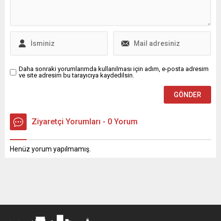
Mahallesi’nde düzenlenen
göstermektir. Acılar
etkinlikte çocukların yüzünü
üzerinden tepinmemektir.
güldürdü. “Bir tebessüm, bir
Kendine İslamcı
dua yeter” diyerek...
diyenlerden...
Daha sonraki yorumlarımda kullanılması için adım, e-posta adresim
ve site adresim bu tarayıcıya kaydedilsin.
Ziyaretçi Yorumları - 0 Yorum
Henüz yorum yapılmamış.