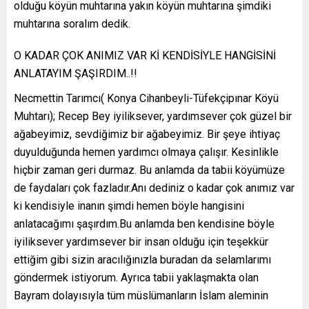
olduğu köyün muhtarına yakın köyün muhtarına şimdiki
muhtarına soralım dedik.
O KADAR ÇOK ANIMIZ VAR Kİ KENDİSİYLE HANGİSİNİ
ANLATAYIM ŞAŞIRDIM..!!
Necmettin Tarımcı( Konya Cihanbeyli-Tüfekçipınar Köyü
Muhtarı); Recep Bey iyiliksever, yardımsever çok güzel bir
ağabeyimiz, sevdiğimiz bir ağabeyimiz. Bir şeye ihtiyaç
duyulduğunda hemen yardımcı olmaya çalışır. Kesinlikle
hiçbir zaman geri durmaz. Bu anlamda da tabii köyümüze
de faydaları çok fazladır.Anı dediniz o kadar çok anımız var
ki kendisiyle inanın şimdi hemen böyle hangisini
anlatacağımı şaşırdım.Bu anlamda ben kendisine böyle
iyiliksever yardımsever bir insan olduğu için teşekkür
ettiğim gibi sizin aracılığınızla buradan da selamlarımı
göndermek istiyorum. Ayrıca tabii yaklaşmakta olan
Bayram dolayısıyla tüm müslümanların İslam aleminin