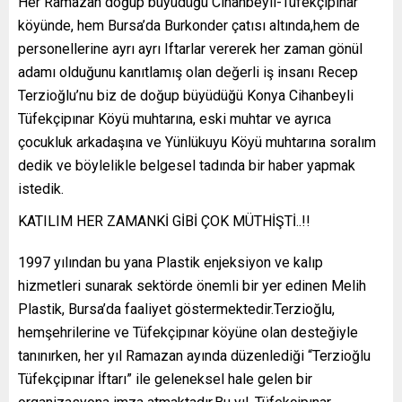
Her Ramazan doğup büyüdüğü Cihanbeyli-Tüfekçipınar
köyünde, hem Bursa’da Burkonder çatısı altında,hem de
personellerine ayrı ayrı Iftarlar vererek her zaman gönül
adamı olduğunu kanıtlamış olan değerli iş insanı Recep
Terzioğlu’nu biz de doğup büyüdüğü Konya Cihanbeyli
Tüfekçipınar Köyü muhtarına, eski muhtar ve ayrıca
çocukluk arkadaşına ve Yünlükuyu Köyü muhtarına soralım
dedik ve böylelikle belgesel tadında bir haber yapmak
istedik.
KATILIM HER ZAMANKİ GİBİ ÇOK MÜTHİŞTİ..!!
1997 yılından bu yana Plastik enjeksiyon ve kalıp
hizmetleri sunarak sektörde önemli bir yer edinen Melih
Plastik, Bursa’da faaliyet göstermektedir.Terzioğlu,
hemşehrilerine ve Tüfekçipınar köyüne olan desteğiyle
tanınırken, her yıl Ramazan ayında düzenlediği “Terzioğlu
Tüfekçipınar İftarı” ile geleneksel hale gelen bir