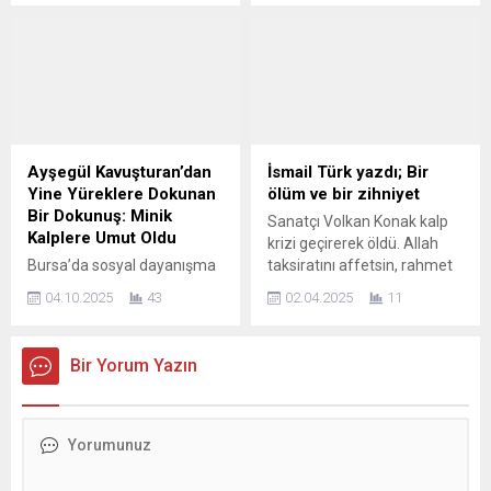
göre Türk halkının yüzde
açtı. Hava sıcaklığının -4
bir protokol imzalayan TEV,
65,6’sı kentsel dönüşümü
dereceye kadar
bayram vesilesiyle Okul
desteklerken, yüzde 34,4’ü
düştüğü Kütahya
Yolunda Burs Fonu’na
kentsel dönüşüme destek
Tavşanlı’da sokak hayvanları
destek olma çağrısı
vermiyor. Kentsel dönüşüm
için zor günler başladı.
yapıyor....
uzun yıllardır hayatımızda
Gerçek bir hayvan dostu
yer alan oldukça önemli bir
olan Kütahya’nın Tavşanlı
konu. Üzerine şarkılar
ilçesindeki sokak canlarının
Ayşegül Kavuşturan’dan
İsmail Türk yazdı; Bir
yazılarak içselleştirmiş olsak
daimi dostu Necdet Demirat
Yine Yüreklere Dokunan
ölüm ve bir zihniyet
da hala kentsel dönüşüme
ile Tavşanlı’nın balıkçısı
Bir Dokunuş: Minik
Sanatçı Volkan Konak kalp
sıcak bakmayan bir grupta
Niyazi Turgut 7/24 saat
Kalplere Umut Oldu
krizi geçirerek öldü. Allah
yer...
kavramı olmadan sokak...
Bursa’da sosyal dayanışma
taksiratını affetsin, rahmet
ve iyilik hareketlerinin öncü
diliyorum. Onun ölümüne
04.10.2025
43
02.04.2025
11
ismi haline gelen Ayşegül
çeşitli kesimlerden gelen
Kavuşturan, yine örnek bir
tepki ve yorumlar, din ve
projeye imza attı. Son
ahlaki seviyemizi gösteren
Bir Yorum Yazın
zamanlarda özellikle dar
bir turnusol gibiydi. Konak’a
gelirli ailelere ve çocuklara
söylenmedik laf, etmedik
yönelik yürüttüğü insani
hakaret bırakmadılar. Din,
yardım faaliyetleriyle
ahlak ve terbiye demektir.
adından söz ettiren
Başkalarının acılarına
Kavuşturan, bu kez Kükürtlü
üzüntülerine saygı