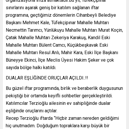
organizasyona imza atmaktadır.Bu yıl, Tüfekçipınar
sınırlarını aşarak geniş bir katılım sağlanan iftar
programına, geçtiğimiz dönemlerin Cihanbeyli Belediye
Başkanı Mehmet Kale, Tüfekçipınar Mahalle Muhtarı
Necmettin Tarımcı, Yünlükuyu Mahalle Muhtarı Murat Koçin,
Çatak Mahalle Muhtarı Zekeriya Karakuş, Kandil Eski
Mahalle Muhtarı Bülent Camcı, Küçükbeşkavak Eski
Mahalle Muhtarı Resul Anlı, Mahir Kara, Eski İlçe Başkanı
Büneyye Ekinci, İlçe Meclis Üyesi Hakim Şeker ve çok
sayıda bölge halkı katıldı.
DUALAR EŞLİĞİNDE ORUÇLAR AÇILDI..!!
Bu güzel iftar programında, birlik ve beraberlik duygusunun
pekiştiği bir ortamda keyifli sohbetler gerçekleştirildi.
Katılımcılar Terzioğlu ailesinin ev sahipliğinde dualar
eşliğinde oruçlarını açtılar.
Recep Terzioğlu iftarda “Hiçbir zaman nereden geldiğimi
hiç unutmadım. Doğduğum topraklara karşı büyük bir