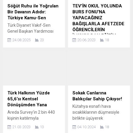
Söğüt Ruhu ile Yoğrulan
TEV’İN OKUL YOLUNDA
Bir Davanın Adıdır:
BURS FONU’NA
Türkiye Kamu-Sen
YAPACAĞINIZ
BAĞIŞLARLA AFETZEDE
Türk Diyanet Vakıf-Sen
ÖĞRENCİLERİN
Genel Başkan Yardımcısı
İLKOKULDAN EĞİTİM
Hilmi Şanlı yaptığı
24.08.2025
23
20.06.2023
18
HAYATININ SONUNA
açıklamada; “Tarih, yalnızca
KADAR YANLARINDA
geçmişin hatırası değil;
OLUN!
yüreklerde filizlenen bir
inancın, sarsılmaz bir
56 yıldır eğitimde fırsat
iradenin ve kutlu bir
eşitliği için çalışan
yürüyüşün adıdır. Her
Türkiye’nin köklü
milletin tarihinde bir dönüm
vakıflarından Türk Eğitim
noktası, bir maya vardır.
Vakfı, Okul Yolunda Burs
Bizim için o maya, Söğüt’tür.
Fonu’yla afetzede
Türk Halkının Yüzde
Sokak Canlarına
Sadece bir belde değil, bir
öğrencileri ilkokuldan
65,6’sı Kentsel
Balıkçılar Sahip Çıkıyor!
ruhtur Söğüt. Orada doğan...
üniversite mezuniyetine
Dönüşümden Yana
Kütahya esnafı hava
kadar burs imkânı sağlıyor.
Areda Survey’in 2 bin 440
sıcaklıklarının düşmesiyle
Depremden etkilenen
kişinin katılımıyla
birlikte üşüyerek
çocukların eğitim
gerçekleştirdiği Kentsel
işletmelerine sığınmak
hayatlarına dönebilmeleri
21.03.2023
13
04.10.2024
18
Dönüşüm araştırmasına
isteyen köpeklere kapısını
için Milli Eğitim Bakanlığı’yla