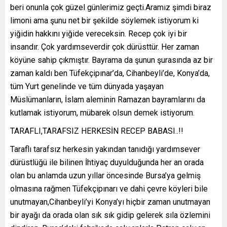
beri onunla çok güzel günlerimiz geçti.Aramız şimdi biraz
limoni ama şunu net bir şekilde söylemek istiyorum ki
yiğidin hakkını yiğide vereceksin. Recep çok iyi bir
insandır. Çok yardımseverdir çok dürüsttür. Her zaman
köyüne sahip çıkmıştır. Bayrama da şunun şurasında az bir
zaman kaldı ben Tüfekçipınar’da, Cihanbeyli’de, Konya’da,
tüm Yurt genelinde ve tüm dünyada yaşayan
Müslümanların, İslam aleminin Ramazan bayramlarını da
kutlamak istiyorum, mübarek olsun demek istiyorum.
TARAFLI,TARAFSIZ HERKESİN RECEP BABASI..!!
Taraflı tarafsız herkesin yakından tanıdığı yardımsever
dürüstlüğü ile bilinen İhtiyaç duyulduğunda her an orada
olan bu anlamda uzun yıllar öncesinde Bursa’ya gelmiş
olmasına rağmen Tüfekçipınarı ve dahi çevre köyleri bile
unutmayan,Cihanbeyli’yi Konya’yı hiçbir zaman unutmayan
bir ayağı da orada olan sık sık gidip gelerek sıla özlemini