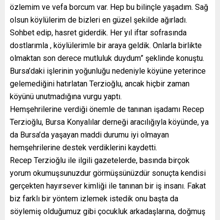
özlemim ve vefa borcum var. Hep bu bilinçle yaşadım. Sağ
olsun köylülerim de bizleri en güzel şekilde ağırladı.
Sohbet edip, hasret giderdik. Her yıl iftar sofrasında
dostlarımla , köylülerimle bir araya geldik. Onlarla birlikte
olmaktan son derece mutluluk duydum” şeklinde konuştu.
Bursa’daki işlerinin yoğunluğu nedeniyle köyüne yeterince
gelemediğini hatırlatan Terzioğlu, ancak hiçbir zaman
köyünü unutmadığına vurgu yaptı.
Hemşehrilerine verdiği önemle de tanınan işadamı Recep
Terzioğlu, Bursa Konyalılar derneği aracılığıyla köyünde, ya
da Bursa’da yaşayan maddi durumu iyi olmayan
hemşehrilerine destek verdiklerini kaydetti.
Recep Terzioğlu ile ilgili gazetelerde, basında birçok
yorum okumuşsunuzdur görmüşsünüzdür sonuçta kendisi
gerçekten hayırsever kimliği ile tanınan bir iş insanı. Fakat
biz farklı bir yöntem izlemek istedik onu başta da
söylemiş olduğumuz gibi çocukluk arkadaşlarına, doğmuş