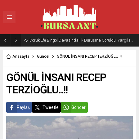
Doruk Efe Bingöl Davasında İlk Duruşma Görüldü: Yargılama 20 Ekim 2026’ya Ertelendi
Anasayfa
Güncel
GÖNÜL İNSANI RECEP TERZİOĞLU..!!
GÖNÜL İNSANI RECEP
TERZİOĞLU..!!
Paylaş
Tweetle
Gönder