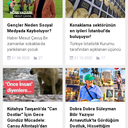
Gençler Neden Sosyal
Konaklama sektörünün
Medyada Kayboluyor?
en iyileri İstanbul’da
buluşuyor!
Haber Mesut Çavuş Bir
zamanlar sokaklarda
Türkiye İstatistik Kurumu
yankılanan çocuk
tarafından açıklanan üçüncü
kahkahaları vardı. Çamurlu
çeyrek turizm
31.08.2025
27
31.10.2022
17
eller, düşe kalka büyüyen
istatistiklerinde, turizm
dizler, komşu bahçelerden
gelirlerinin geçtiğimiz yılın
gizlice koparılan meyveler…
aynı dönemine göre %27,1,
Şimdi ise aynı kahkahalar
ziyaretçi sayısının ise %54
sessizliğe büründü.
arttığı görüldü. Bu artışın
Çocuklarımız, gençlerimiz
öncüsü olan İstanbul,
dört duvar arasında,
“Lüksün Oscar’ı” olarak
avuçlarının içine sığan
adlandırılan ödül törenine ev
küçücük bir ekranın içine
sahipliği yaparak turizm ve
Kütahya Tavşanlı’da “Can
Dobra Dobra Süleyman
hapsoldu. Sosyal medya,
konaklama endüstrisindeki
Dostlar” İçin Gece
Bilir Yazıyor
onlara önce eğlence gibi
yerini sağlamlaştıracak.
Gündüz Mücadele:
Arnavutluk’ta Gördüğüm
geldi. Bir oyun, bir...
Türkiye’de turizm
Cansu Altıntaşlı’dan
Dostluk, Hissettiğim