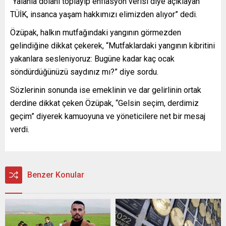
“Yalanla dolanı toplayıp enflasyon verisi diye açıklayan
TÜİK, insanca yaşam hakkımızı elimizden alıyor” dedi.
Özüpak, halkın mutfağındaki yangının görmezden
gelindiğine dikkat çekerek, “Mutfaklardaki yangının kibritini
yakanlara sesleniyoruz: Bugüne kadar kaç ocak
söndürdüğünüzü saydınız mı?” diye sordu.
Sözlerinin sonunda ise emeklinin ve dar gelirlinin ortak
derdine dikkat çeken Özüpak, “Gelsin seçim, derdimiz
geçim” diyerek kamuoyuna ve yöneticilere net bir mesaj
verdi.
Benzer Konular