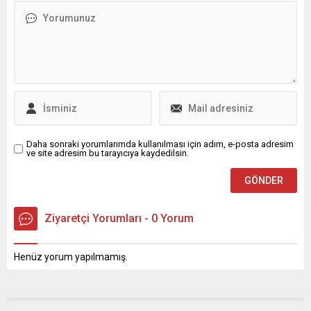
Uluslararası Uçurtma
ilgiyle kendini geliştirdi ve
Festivali, 11 Mayıs 2025
sektördeki kariyerini büyük
Pazar günü Gümbet
bir tutkuyla sürdürdü.
Değirmenler Mevkisi’nde
Eğitimini İzmir’deki Göztepe
gerçekleştirilecek. Sabah
Anadolu Meslek Lisesi
10.00’da başlayacak olan
Kuaförlük ve...
festival, gün boyu sürecek
renkli etkinliklerle 17.00’ye
kadar sürecek. Festival, her
yaştan katılımcıya açık ve
tamamen ücretsiz olarak...
Daha sonraki yorumlarımda kullanılması için adım, e-posta adresim
ve site adresim bu tarayıcıya kaydedilsin.
Ziyaretçi Yorumları - 0 Yorum
Henüz yorum yapılmamış.