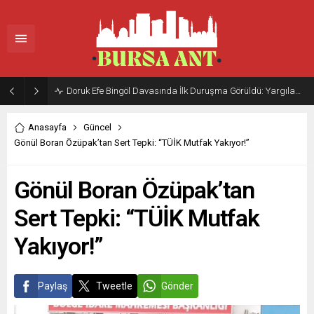
Doruk Efe Bingöl Davasında İlk Duruşma Görüldü: Yargılama 20 Ekim 2026’ya Ertelendi
Anasayfa
Güncel
Gönül Boran Özüpak’tan Sert Tepki: “TÜİK Mutfak Yakıyor!”
Gönül Boran Özüpak’tan
Sert Tepki: “TÜİK Mutfak
Yakıyor!”
Paylaş
Tweetle
Gönder