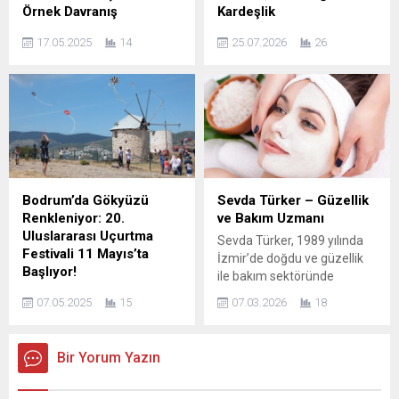
endüstrisinin gidişatına
Örnek Davranış
Kardeşlik
ilişkin kapsamlı içgörüler...
Kütahya’nın Tavşanlı
Yıllardır haber peşinde
17.05.2025
14
25.07.2026
26
ilçesinde yaşayan
koşan bir gazeteci olarak
hayvansever Cansu
birçok şehir, birçok insan
Altıntaşlı, kırsal bölgelerde
gördüm. Ancak bazı
sahipsiz sokak hayvanlarının
yolculuklar vardır ki yalnızca
yaşam mücadelesine
yeni yerler göstermez,
gönülden destek veriyor.
insana yeni düşünceler de
Gece gündüz demeden can
kazandırır. İşte Arnavutluk
dostlarımız için mama
gezim de benim için böyle
temin eden, hasta olanları
bir yolculuk oldu.
Bodrum’da Gökyüzü
Sevda Türker – Güzellik
tedavi ettiren ve elinden
Meslektaşlarımla birlikte
Renkleniyor: 20.
ve Bakım Uzmanı
geldiğince kısırlaştırmalarını
Arnavutluk’un başkenti
Uluslararası Uçurtma
Sevda Türker, 1989 yılında
sağlayan Altıntaşlı,
Tiran’da kiraladığımız iki artı
Festivali 11 Mayıs’ta
İzmir’de doğdu ve güzellik
bölgedeki sahipsiz
bir dairede on gün geçirdik.
Başlıyor!
ile bakım sektöründe
hayvanların sessiz
Bir...
Bodrum’un gökyüzü bir kez
yaklaşık 25 yıllık deneyime
kahramanı haline geldi.
07.05.2025
15
07.03.2026
18
daha rengarenk
sahip bir uzman olarak
Doğaya terk edilmiş, ihmal
uçurtmalarla şenlenecek!
tanınıyor. Mesleğe henüz 13
edilmiş, çoğu zaman...
“İçinizdeki Çocuğun
yaşında başlayan Türker,
Bir Yorum Yazın
Özgürlük Zamanı Geldi!”
küçük yaşlardan itibaren
sloganıyla düzenlenecek 20.
güzellik alanına duyduğu