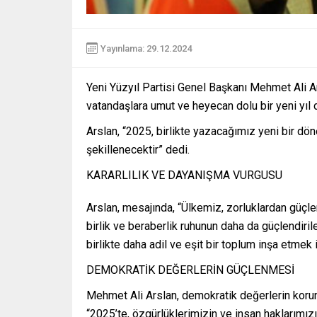
Yayınlama: 29.12.2024
Yeni Yüzyıl Partisi Genel Başkanı Mehmet Ali Ar
vatandaşlara umut ve heyecan dolu bir yeni yıl 
Arslan, “2025, birlikte yazacağımız yeni bir dön
şekillenecektir” dedi.
KARARLILIK VE DAYANIŞMA VURGUSU
Arslan, mesajında, “Ülkemiz, zorluklardan güçlene
birlik ve beraberlik ruhunun daha da güçlendiril
birlikte daha adil ve eşit bir toplum inşa etmek iç
DEMOKRATİK DEĞERLERİN GÜÇLENMESİ
Mehmet Ali Arslan, demokratik değerlerin koru
“2025’te, özgürlüklerimizin ve insan haklarımızı