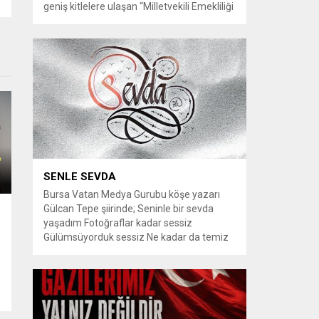
geniş kitlelere ulaşan “Milletvekili Emekliliği
Kaldırılsın” kampanyası, yeni bir aşamaya
geçiyor. Kampanyayı destekleyen
vatandaşlar, milletvekillerine tanınan
emeklilik haklarının yeniden düzenlenmesi
talebiyle TBMM Dilekçe Komisyonu ve
Cumhurbaşkanlığı İletişim Merkezi
(CİMER) üzerinden resmi başvurular
yapılması çağrısında bulunuyor. Son
dönemde sosyal medya platformlarında
en çok konuşulan konular arasında...
SENLE SEVDA
Bursa Vatan Medya Gurubu köşe yazarı
Gülcan Tepe şiirinde; Seninle bir sevda
yaşadım Fotoğraflar kadar sessiz
Gülümsüyorduk sessiz Ne kadar da temiz
i
habersiz Adını Rüzgar koydum Geldiğinde
Bahardı için Gidişinde sonbahar oldum Bir
bakışın yetiyordu gözlerime Dünyayı
tutturmaya ben de Kalbim Sen Diye çırpınıp
duruyordu Zamana yarışıyordu inat Hayata