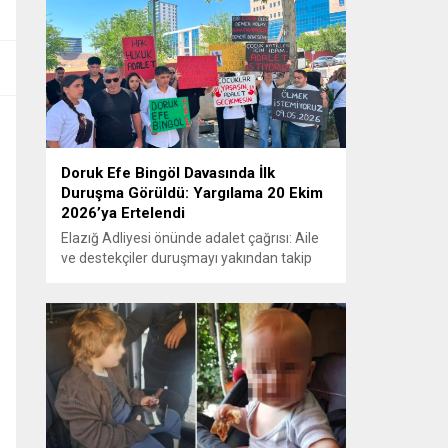
Doruk Efe Bingöl Davasında İlk
Duruşma Görüldü: Yargılama 20 Ekim
2026’ya Ertelendi
Elazığ Adliyesi önünde adalet çağrısı: Aile
ve destekçiler duruşmayı yakından takip
etti ELAZIĞ – Doruk Efe Bingöl’ün hayatını
kaybetmesine ilişkin yürütülen ceza
soruşturması kapsamında açılan davanın
ilk duruşması Elazığ 2. Ağır Ceza
Mahkemesi’nde görüldü. Kamuoyunun
yakından takip ettiği davanın ilk duruşması
öncesinde, Doruk Efe Bingöl’ün ailesine
destek olmak isteyen çok...