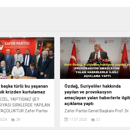
 başka türlü bu yaşanan
Özdağ, Suriyeliler hakkında
ik krizden kurtulamaz
yayılan ve provokasyon
amaçlayan yalan haberlerle ilgil
ZEL, YAPTIĞINIZ ŞEY
açıklama yaptı
İYASİ SİRKLERDE YAPILAN
YAÇOLUKTUR Zafer Partisi
Zafer Partisi Genel Başkanı Prof. Dr.
şkanı Prof. Dr. Ümit
Ümit Özdağ, sosyal medya
2024
28
17.07.2023
32
ydın Kuşadası’nda basın
platformu Twitter üzerinden sahte
sında bulundu. Prof. Dr.
hesaplarla Suriyeliler hakkında