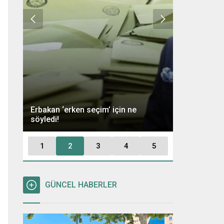
Ümit Özdağ 
Erbakan ‘erken seçim’ için ne
Kararı: “Büt
söyledi!
Tutuklayaca
1
2
3
4
5
GÜNCEL HABERLER