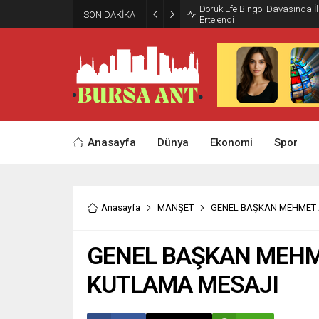
Doruk Efe Bingöl Davasında 
SON DAKİKA
Ertelendi
Anasayfa
Dünya
Ekonomi
Spor
Anasayfa
MANŞET
GENEL BAŞKAN MEHMET A
GENEL BAŞKAN MEHME
KUTLAMA MESAJI