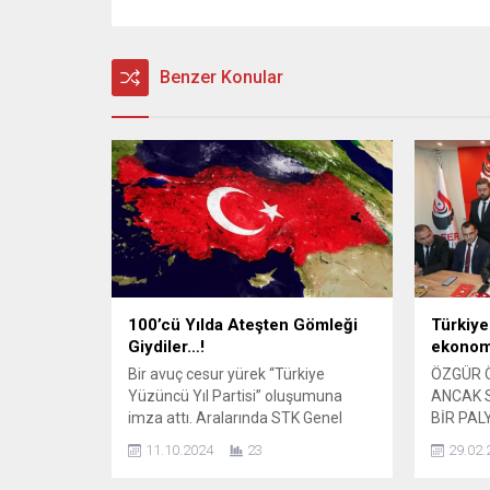
Benzer Konular
100’cü Yılda Ateşten Gömleği
Türkiye
Giydiler…!
ekonom
Bir avuç cesur yürek “Türkiye
ÖZGÜR Ö
Yüzüncü Yıl Partisi” oluşumuna
ANCAK S
imza attı. Aralarında STK Genel
BİR PAL
Başkanları da olan vatandaşlardan
Genel Ba
11.10.2024
23
29.02.
oluşan heyet İç İşleri Bakanlığı’na
Özdağ, A
giderek kuruluş dilekçesini verdi.
açıklama