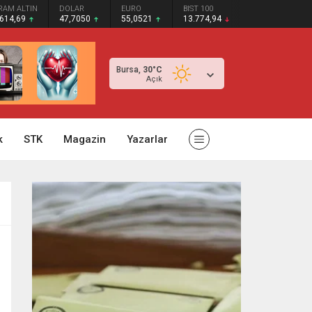
RAM ALTIN
DOLAR
EURO
BIST 100
.614,69
47,7050
55,0521
13.774,94
Bursa,
30
°C
Açık
k
STK
Magazin
Yazarlar