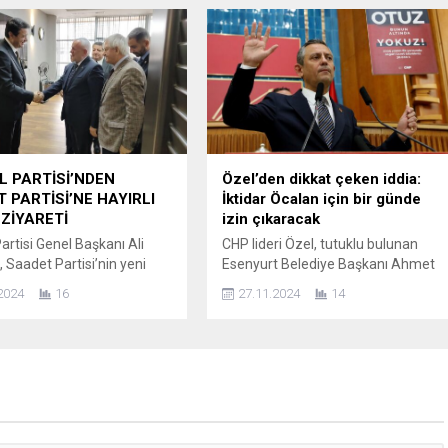
ağ: Zafer Partisi’ne gönül
yayılan ve provokasyon amaçlayan
gili gençlerin, artık
yalan haberlerle ilgili açıklama yaptı:
i babalarını da Zafer Partili
Prof. Dr. Ümit Özdağ: “Son günlerde
kna ettiğini memnuniyetle
bazı hesaplardan sahte Suriyeliler
m. Sizler de bu yükselişin
tarafından işlenmiş cinayet,
ğini Kuşadası’nda
tecavüz haberleri yayılmaktadır. Bu
siniz....
haberler yayınlanır yayınlanmaz ilgil
emniyet birimleri ile Zafer...
 PARTİSİ’NDEN
Özel’den dikkat çeken iddia:
 PARTİSİ’NE HAYIRLI
İktidar Öcalan için bir günde
ZİYARETİ
izin çıkaracak
artisi Genel Başkanı Ali
CHP lideri Özel, tutuklu bulunan
, Saadet Partisi’nin yeni
Esenyurt Belediye Başkanı Ahmet
şkanı Mahmut Arıkan’ı
Özer ile görüşmek istediğini ancak
2024
16
27.11.2024
14
a ziyaret etti. HAYIRLI
Adalet Bakanlığı’nın 28 gündür izin
LEKLERİ! Karakurt,
vermediğini belirtti. Özel, “Bizi
yeni görevinin hayırlı olması
belediye başkanımızla
ni ileterek, “Ülkemiz için
görüştürmeyen iktidar Öcalan için
çalışmalar yapacağına
bir günde izin çıkaracak” ifadelerini
um.” şeklinde konuştu.
kullandı. CHP Genel Başkanı Özgür
İ VURGUSU! Ziyarette iki
Özel partisinin grup toplantısında
yasi işbirliğinin önemine de
gündeme ilişkin değerlendirmelerd