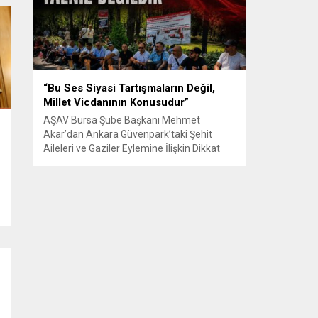
Senle...
“Bu Ses Siyasi Tartışmaların Değil,
i
Millet Vicdanının Konusudur”
AŞAV Bursa Şube Başkanı Mehmet
Akar’dan Ankara Güvenpark’taki Şehit
Aileleri ve Gaziler Eylemine İlişkin Dikkat
Çeken Açıklama… BURSA – Anadolu Şehit
Aileleri Gazileri ve Güvenlik Korucuları
(AŞAV) Vakfı Bursa Şube Başkanı Mehmet
Akar, Ankara Güvenpark’ta günlerdir
devam eden şehit aileleri ve gazilerin
eylemlerine ilişkin kapsamlı bir yazılı basın
açıklaması yayımladı....
e