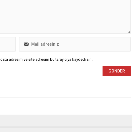
Karakurt, “Farklı görüşlerde
bulundu. Tutuklu bulunan Esenyurt..
..
osta adresim ve site adresim bu tarayıcıya kaydedilsin.