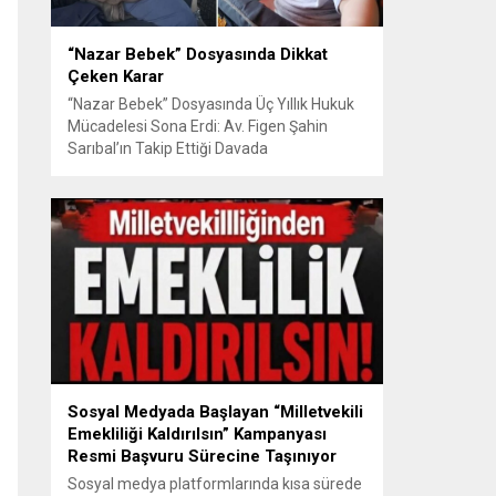
“Nazar Bebek” Dosyasında Dikkat
Çeken Karar
“Nazar Bebek” Dosyasında Üç Yıllık Hukuk
Mücadelesi Sona Erdi: Av. Figen Şahin
Sarıbal’ın Takip Ettiği Davada
Mahkemeden Dikkat Çeken Karar
Avusturya’da başlayan aile uyuşmazlığı
Türkiye’de uluslararası hukuk boyutlarıyla
görüldü BURSA – Avusturya’da başlayan
ve Türkiye’de yaklaşık üç yıl boyunca
devam eden “Nazar Bebek” dosyasında
yargılama süreci tamamlandı. Bursa 3.
Aile...
Sosyal Medyada Başlayan “Milletvekili
Emekliliği Kaldırılsın” Kampanyası
Resmi Başvuru Sürecine Taşınıyor
Sosyal medya platformlarında kısa sürede