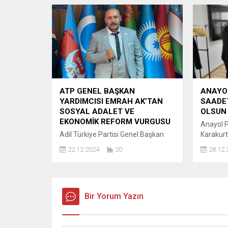
Kurucu Genel Başkan Gökhan Evren
Ümit Özd
kurdukları partinin “Partimiz, sınıfsız
veren sev
imtiyazsız kaynaşmış merkez kitle
annelerin
partisi olarak “çağdaş” ve “gelişmiş”
olmaya i
bir toplum yaratmak amacıyla
görüyoru
devrimler...
bir örne
görmekte
ATP GENEL BAŞKAN
ANAYOL
YARDIMCISI EMRAH AK’TAN
SAADET
SOSYAL ADALET VE
OLSUN 
EKONOMİK REFORM VURGUSU
Anayol P
Adil Türkiye Partisi Genel Başkan
Karakurt
Yardımcısı Emrah Ak, ekonomik
genel ba
22.12.2024
20
28.12.
sorunlar ve sosyal adalet teması
makamınd
üzerine dikkat çekici açıklamalarda
OLSUN Dİ
bulundu. Ülke genelinde yaşanan
Arıkan’a 
ekonomik zorluklara ve toplumun
dilekleri
her kesiminin üstünde yarattığı
Bir Yorum Yazın
hayırlı 
olumsuz etkilere değinen Ak,
inanıyor
çözüm önerileri sunarak iktidarın
İŞBİRLİĞ
politikalarını eleştirdi. ASGARİ
lider, si