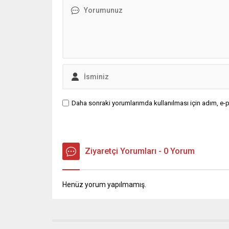
ÜCRET 35 BİN TL OLMALI Emrah
değindi. 
Ak, asgari ücretin...
olsak da,.
Daha sonraki yorumlarımda kullanılması için adım, e-p
Ziyaretçi Yorumları - 0 Yorum
Henüz yorum yapılmamış.