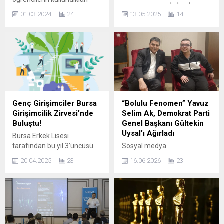
GERÇEKLEŞTİRİLDİ
rumuzlar sayesinde bilgi
01.03.2024
24
13.05.2025
14
şölenine döndü. Bursa
Bursa’nın Kestel ilçesinde
Yıldırım Mesleki ve Teknik
yer alan KOSAB (Kestel
Anadolu Lisesi Gazetecilik
Organize Sanayi Bölgesi)
Bölümü öğrencileriyle, Van
sınırları içerisinde bulunan
Erciş Bayezid İlkokulu
bazı yapıların, mahkeme
öğrencileri arasında 2021-
süreci tamamlanmadan
2022 eğitim öğretim
yıkılması büyük tepkiye yol
döneminde başlatılan
açtı. Yıkım kararlarının
‘mektup kardeşliği’ projesi
uygulanması sırasında
Genç Girişimciler Bursa
“Bolulu Fenomen” Yavuz
Bayezid İlkokulu
birçok vatandaş mağduriyet
Girişimcilik Zirvesi’nde
Selim Ak, Demokrat Parti
öğrencilerinin mezun
yaşarken, bölge halkı
Buluştu!
Genel Başkanı Gültekin
olmasıyla bu dönem Van
yetkililere seslenerek hukuki
Uysal’ı Ağırladı
Bursa Erkek Lisesi
Gölü Mesleki ve Teknik
sürecin hiçe sayıldığını öne
tarafından bu yıl 3’üncüsü
Sosyal medya
Anadolu...
sürdü. Mağdurlar, mülkiyet
düzenlenen Geleneksel
platformlarında yaptığı
haklarının mahkeme
20.04.2025
23
16.06.2026
23
Girişimcilik Zirvesi , 45 farklı
paylaşımlarla geniş bir
kararıyla koruma altında
liseden gelen genç
takipçi kitlesine ulaşan ve
olduğunu belirterek,...
girişimcileri bir araya getirdi.
kamuoyunda “Bolulu
Etkinlik, Merinos Atatürk
fenomen” olarak tanınan
Kongre ve Kültür
Yavuz Selim Ak, önemli bir
Merkezi’nde, danışman
siyasi ziyarete ev sahipliği