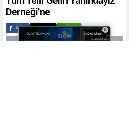
Tüm Telif Geliri Yanındayız
Derneği’ne
Paylaş
Tweetle
Gönder
×
Yayınlama: 20.04.2023
A
A
+
-
0