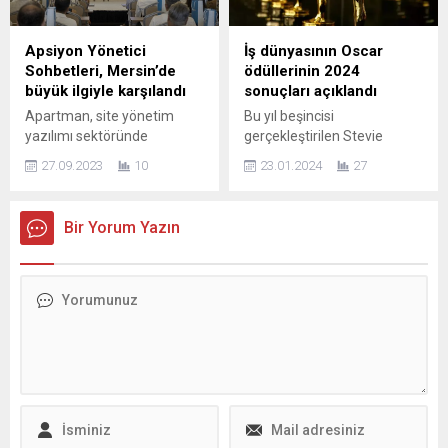
öğretmenler Yasemin Göç
yaptı. Ak, Demokrat Parti
ve Murat Şeyhoğlu
Genel Başkanı Gültekin
rehberliğinde, tamamen
Uysal’ı ağırladı. Gerçekleşen
Apsiyon Yönetici
İş dünyasının Oscar
öğrencilerin
buluşmada, ülke gündemine
Sohbetleri, Mersin’de
ödüllerinin 2024
organizasyonuyla başarıyla
ilişkin çeşitli başlıkların yanı
büyük ilgiyle karşılandı
sonuçları açıklandı
gerçekleşti. İki gün süren
sıra gençlerin sosyal medya
Apartman, site yönetim
Bu yıl beşincisi
zirve, gençlerin girişimcilik
üzerinden yürüttüğü iletişim
yazılımı sektöründe
gerçekleştirilen Stevie
alanındaki heyecanını ve...
faaliyetleri,...
Türkiye’nin ilk ve en büyük
MENA Ödülleri’nin 2024
27.09.2023
10
23.01.2024
27
Türk yazılım şirketi olan
kazananları açıklandı. 13
Apsiyon, Yönetici Sohbetleri
ülkeden inovasyonu
etkinliğini Ankara, İzmir ve
destekleyen binden fazla
Bir Yorum Yazın
İstanbul’un ardından bu kez
adayın 150’yi aşkın jüri
Mersin’de gerçekleştirdi.
tarafından değerlendirildiği
Türkiye’nin, sektöründe ilk ve
yarışmada, pek çok kurum
en büyük yerli ve milli
ve şirket ödül aldı.
yazılım şirketlerinden olan
Kazananlara ödülleri 2
Apsiyon, Mersin’de yönetim
Mart’ta Ras Al Khaimah
profesyonelleriyle buluştuğu
kentinde düzenlenecek gala
büyük bir organizasyona ev
gecesinde takdim edilecek.
sahipliği yaptı....
Ortadoğu ve Kuzey
Afrika’da (MENA) iş
dünyasındaki...