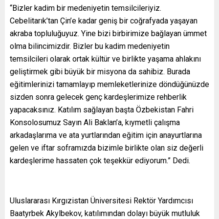
“Bizler kadim bir medeniyetin temsilcileriyiz.
Cebelitarık’tan Çin’e kadar geniş bir coğrafyada yaşayan
akraba topluluğuyuz. Yine bizi birbirimize bağlayan ümmet
olma bilincimizdir. Bizler bu kadim medeniyetin
temsilcileri olarak ortak kültür ve birlikte yaşama ahlakını
geliştirmek gibi büyük bir misyona da sahibiz. Burada
eğitimlerinizi tamamlayıp memleketlerinize döndüğünüzde
sizden sonra gelecek genç kardeşlerimize rehberlik
yapacaksınız. Katılım sağlayan başta Özbekistan Fahri
Konsolosumuz Sayın Ali Baklan’a, kıymetli çalışma
arkadaşlarıma ve ata yurtlarından eğitim için anayurtlarına
gelen ve iftar soframızda bizimle birlikte olan siz değerli
kardeşlerime hassaten çok teşekkür ediyorum.” Dedi.
Uluslararası Kırgızistan Üniversitesi Rektör Yardımcısı
Baatyrbek Akylbekov, katılımından dolayı büyük mutluluk