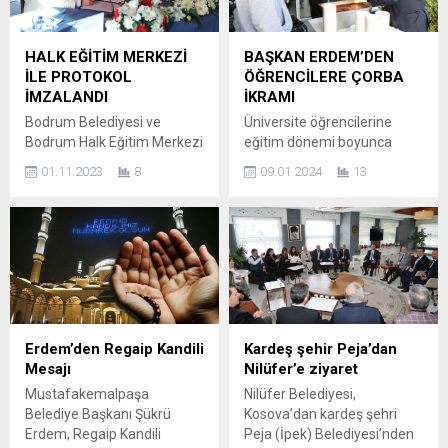
yürütmeyi durdurma kararı
vermeden devam ediyor. 10
nedeniyle müdahale
Eylül Orhangazi’nin kurtuluş
edilemedi. Planlı kentleşme
yıl dönümü ve kurtuluş
HALK EĞİTİM MERKEZİ
BAŞKAN ERDEM’DEN
ile dikkat çeken Nilüfer’de
haftası vesilesiyle iki büyük
İLE PROTOKOL
ÖĞRENCİLERE ÇORBA
kaçak yapılara göz
organizasyon aynı anda
İMZALANDI
İKRAMI
açtırılmıyor. Gelen şikayetleri
hayata geçirildi. GaziFest
Bodrum Belediyesi ve
Üniversite öğrencilerine
de değerlendiren...
Gençlik Festivali ile gençler
Bodrum Halk Eğitim Merkezi
eğitim dönemi boyunca
Belediye Göl Festival...
Müdürlüğü arasında İş Birliği
günde iki defa çorba
01.11.2023
8
09.01.2024
13
Protokolü İmza Töreni
ikramında bulunan Nilüfer
gerçekleşti Bodrum
Belediyesi, final dönemine
Belediye Başkanlığı ile
giren öğrencilere, ders
Bodrum Halk Eğitim Merkezi
çalıştıkları Nilüfer Gençlik
Müdürlüğü arasında kültür,
Evi’nde de çorba dağıtımına
sanat, el sanatları ve meslek
başladı. 2014 yılından bu
edindirme alanlarında çeşitli
yana üniversite
eğitim etkinlikleri
öğrencilerine ücretsiz çorba
düzenlenmesine dair iş
ikramında bulunan Nilüfer
Erdem’den Regaip Kandili
Kardeş şehir Peja’dan
birliği protokolü imzalandı.
Belediyesi, final döneminde
Mesajı
Nilüfer’e ziyaret
Protokolün amacı, Bodrum
çorba ikramını Görükle’deki
Mustafakemalpaşa
Nilüfer Belediyesi,
Belediyesi sınırları içinde
Nilüfer Gençlik Evi’nde de
Belediye Başkanı Şükrü
Kosova’dan kardeş şehri
örgün eğitimden...
sürdürecek. Hafta içi...
Erdem, Regaip Kandili
Peja (İpek) Belediyesi’nden