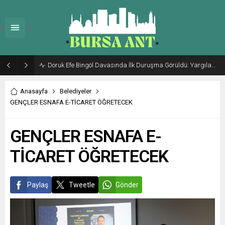
Doruk Efe Bingöl Davasında İlk Duruşma Görüldü: Yargılama 20 Ekim 2026’ya Ertelendi
Anasayfa
Belediyeler
GENÇLER ESNAFA E-TİCARET ÖĞRETECEK
GENÇLER ESNAFA E-
TİCARET ÖĞRETECEK
Paylaş
Tweetle
Gönder