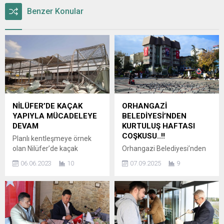
Benzer Konular
NİLÜFER’DE KAÇAK
ORHANGAZİ
YAPIYLA MÜCADELEYE
BELEDİYESİ’NDEN
DEVAM
KURTULUŞ HAFTASI
COŞKUSU..!!
Planlı kentleşmeye örnek
olan Nilüfer’de kaçak
Orhangazi Belediyesi’nden
yapılarla mücadele devam
Kurtuluş Haftası Coşkusu,
06.06.2023
10
07.09.2025
9
ediyor. Nilüfer Belediyesi
GaziFest ve GaziCup aynı
yıkım ekipleri tarafından
anda
Alaaddinbey Mahallesi’nde
düzenleniyor.Orhangazi
tespit edilen bir iş yeri yıkıldı.
Belediyesi, hemşehrilerine
Farklı lokasyondaki iki kaçak
söz verdiği gibi sanat, kültür
işyerine ise mahkemenin
ve spor etkinliklerine ara