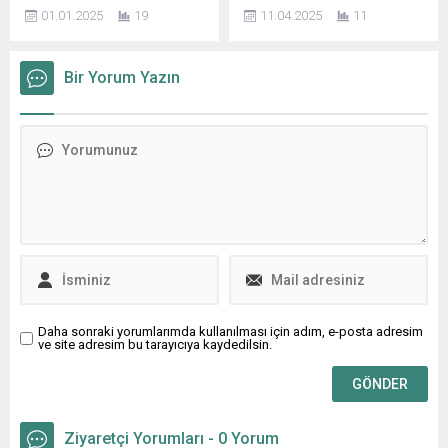
dolayısıyla bir mesaj
gelen heyeti ağırladı.
01.01.2025
19
11.04.2025
11
yayımladı. Başkan Erdem
Kosova’dan kardeş şehri
mesajında şu ifadelere yer
Peja (İpek) Belediyesi’nden
verdi: Rahmet, mağfiret ve
bir heyet, Nilüfer
Bir Yorum Yazın
bereketle dolu mübarek üç
Belediyesi’ni ziyaret etti.
ayların başlangıcını
Halk Evi’ndeki ziyarette,
müjdeleyen Regaip
Peja (İpek) Belediyesi
Kandili’ne ulaşmanın huzur
Başkan Yardımcısı Fatmir
ve mutluluğunu yaşıyoruz.
Asllani, Peja İl Milli Eğitim
Regaip Kandili, sadece
Müdürü Naser Gega ve okul
manevi dünyamızı
müdürleri ve Kosova Üsküp
zenginleştirmekle kalmaz,
Türkleri Kültür ve
aynı zamanda toplumsal
Dayanışma...
bağlarımızı güçlendirmek
için bir vesiledir....
Daha sonraki yorumlarımda kullanılması için adım, e-posta adresim
ve site adresim bu tarayıcıya kaydedilsin.
Ziyaretçi Yorumları - 0 Yorum