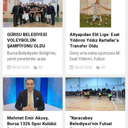
nakdi yardım paketi dağıttı.
amacıyla düzenlenen Kış
Nilüfer Belediyesi, ilçedeki
Spor Okulları‘nda eğitimler
tüm yaş gruplarının sporu
başladı. 3-14 yaş
yaşam biçimi haline
aralığındaki çocuklar için
getirmesi ve spor
düzenlenen Kış Spor
kültürünün yaygınlaşması
Okulları’nda bu dönem 16
GÜRSU BELEDİYESİ
Altyapıdan Elit Lige: Esat
amacıyla çalışmalarını
farklı branşta yaklaşık 5 bin
VOLEYBOLÜN
Yıldırım Yıldız Kartallar’a
sürdürüyor. Bu kapsamda
öğrenci eğitim görüyor.
ŞAMPİYONU OLDU
Transfer Oldu
Nilüfer...
Alanında uzman antrenörler
Bursa Belediyeler Birliği’nin,
Genç orta saha oyuncusu M.
tarafından yetenekleri
yerel yönetimler arası
Esat Yıldırım, futbol
keşfedilen...
düzenlediği voleybol
kariyerinde yeni bir adım
05.02.2025
30
04.02.2026
42
turnuvasının galibi Gürsu
atarak Yıldız Kartallar Spor
Belediyesi oldu. Naim
Kulübü’ne transfer oldu.
Süleymanoğlu Spor
Disiplini, oyun zekâsı ve
Kompleksi’nde gerçekleşen
mücadeleci yapısıyla dikkat
etkinliğe 13 belediyeden 156
çeken 2012 doğumlu
sporcu katıldı. 5 gün süren
futbolcu, U13–U14 Gelişim
etkinliklerde eleme usulüyle
(Elit) Liglerinde yeni
yapılan maçlar sonucunda
takımıyla mücadele edecek.
turnuvanın şampiyonu belli
Türk futbolunun gelecek
Mehmet Emir Aksoy,
“Karacabey
oldu. VOLEYBOLÜN GALİBİ
vadeden genç yetenekleri
Bursa 1326 Spor Kulübü
Belediyesi’nin Futsal
GÜRSU BELEDİYESİ Gürsu
arasında gösterilen M. Esat