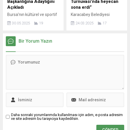
Başkanlığına Adaylığını
Turnuvası’nda heyecan
Belediyesi voleybolda
Yıldırım, futbol...
Açıkladı
sona erdi”
belediyeler arasında
Bursa’nın kültürel ve sportif
Karacabey Belediyesi
düzenlenen turnuvada
mirasının simgelerinden biri
tarafından düzenlenen
şampiyonluğu göğüsledi....
30.05.2025
19
24.03.2025
17
olan Bursa 1326 Spor
‘Kurumlar Arası Futsal
Kulübü, yeni bir dönemin
Turnuvası’, Emniyet
eşiğinde. Kulübün vizyonunu
Teşkilatı’nın
Bir Yorum Yazın
ve misyonunu daha da ileri
şampiyonluğuyla sona erdi.
taşımak amacıyla iş insanı
18 takımın mücadele ettiği
Mehmet Emir Aksoy,
turnuvanın finalinde
başkanlık için aday olduğunu
Öğretmenler takımını 5-4
duyurdu. Mehmet Emir
mağlup eden Emniyet
Aksoy, yaptığı açıklamada
Teşkilatı, ‘şampiyon’
Bursa 1326 Spor Kulübü’nün
unvanıyla 20 bin liralık
yalnızca bir spor kulübü
ödülün sahibi oldu. Hastane,
olmadığını, aynı...
üçüncülük mücadelesinde
Trakya Birlik’i 9-2 yenerken,
Fidan Fide Test Merkezi de
en centilmen takım seçildi....
Daha sonraki yorumlarımda kullanılması için adım, e-posta adresim
ve site adresim bu tarayıcıya kaydedilsin.