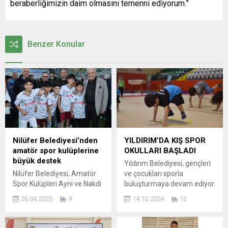
beraberliğimizin daim olmasını temenni ediyorum.”
Benzer Konular
Nilüfer Belediyesi’nden
YILDIRIM’DA KIŞ SPOR
amatör spor kulüplerine
OKULLARI BAŞLADI
büyük destek
Yıldırım Belediyesi, gençleri
Nilüfer Belediyesi, Amatör
ve çocukları sporla
Spor Kulüpleri Ayni ve Nakdi
buluşturmaya devam ediyor.
Yardım Destek Projesi
Yıldırım
26.04.2025
9
14.10.2024
13
kapsamında 33 amatör spor
Belediyesi tarafından
kulübüne toplamda 2 milyon
çocukların yıl boyu spor
100 bin TL değerinde ayni ve
yapmalarına imkân sunmak