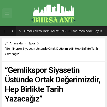
Cumalıkızık’ta Tarihî Adım: UNESCO Korumasındaki Köyün Sakinleri İlk Kez Psikolojik Mercek Altında
Anasayfa
Spor
“Gemlikspor Siyasetin Üstünde Ortak Değerimizdir, Hep Birlikte Tarih
Yazacağız”
“Gemlikspor Siyasetin
Üstünde Ortak Değerimizdir,
Hep Birlikte Tarih
Yazacağız”