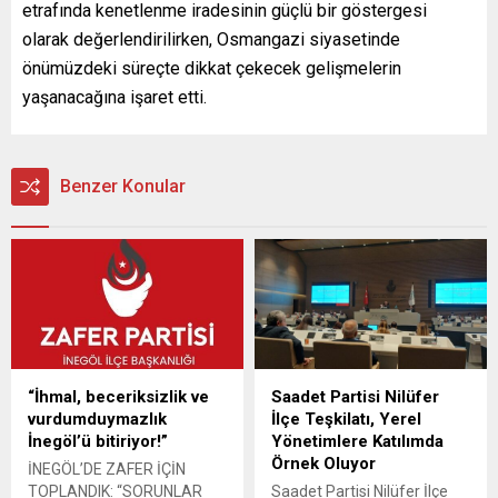
etrafında kenetlenme iradesinin güçlü bir göstergesi
olarak değerlendirilirken, Osmangazi siyasetinde
önümüzdeki süreçte dikkat çekecek gelişmelerin
yaşanacağına işaret etti.
Benzer Konular
“İhmal, beceriksizlik ve
Saadet Partisi Nilüfer
vurdumduymazlık
İlçe Teşkilatı, Yerel
İnegöl’ü bitiriyor!”
Yönetimlere Katılımda
Örnek Oluyor
İNEGÖL’DE ZAFER İÇİN
TOPLANDIK: “SORUNLAR
Saadet Partisi Nilüfer İlçe