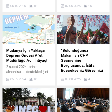
AĞIR, HESAP
Teşkilatı, yerel yönetimlere
06.10.2025
18
07.05.2026
25
VERECEKLERİN SAYISI ÇOK!”
verdiği önemi düzenli
Zafer Partisi’nden Bursa
katılımlarıyla gözler önüne
Büyükşehir ve İnegöl
seriyor. İlçe başkan
Belediyesine sert çıkış:
yardımcıları Saadet
“İhmal, beceriksizlik ve
Partisi’nin STK ve Halkla
vurdumduymazlık İnegöl’ü
İlişkiler Birimi’nden Hakan
bitiriyor!” Zafer Partisi’nin
Bulut, Mahalli İdareler
İnegöl’de gerçekleştirdiği
Birimi’nden Mehmet
kapsamlı istişare toplantısı,
Kumdereli, Nilüfer ilçesinde
Mudanya İçin Yaklaşan
“Bulunduğunuz
adeta İnegöl’ün sorunlarının
yerel yönetimleri temsilen
Deprem Öncesi Afet
Makamları CHP
röntgeni oldu. Genel İdare
her ay gerçekleştirilen
Müdürlüğü Acil İhtiyaç!
Seçmenine
Kurulu Üyesi Mahmut Kara, İl
belediye meclis
Borçlusunuz, İstifa
2 şubat 2024 tarihinde
Başkanı Cihat Gazi ve
toplantılarına düzenli olarak
Edecekseniz Görevinizi
alınan kararı desteklediğini
teşkilat mensuplarının...
katılıyor. Nilüfer
de Bırakın”
belirten MHP Mudanya
Belediyesi’nin her ayın ilk...
05.02.2024
10
03.08.2026
4
Belediye Meclis Üyesi ve
CHP Bursa İl Başkanı Turgut
Gurup Sözcüsü Bülent
Özkan’dan Parti
Erden; Bu karar her ne kadar
Değiştirmeyi Düşünen
sevindirici bir karar olsa da
Belediye Başkanları ve
Mudanyamız gözönüne
Meclis Üyelerine Sert Uyarı…
alındığında bu girişim hedef
Cumhuriyet Halk Partisi
değil başlangıç olmalıdır.
(CHP) Bursa İl Başkanı Av.