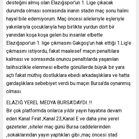
desteğini almış olan Elazığspor’un 1. Lige çıkacak
durumda olması sonrasında inanın stadın maç sonu halini
hayal bile edemiyorum. Maç öncesi aileleriyle eşleriyle
yakınlarıyla çocuklarıyla hep birlikte yurdun dört bir
yanından koşa koşa gelen bu insanlar elbette
Elazığspor’un 1. lige çıkmasını Gakgoş’un hak ettiği 1.Lig’e
çıkmasını istiyordu, fakat maalesef maçın penaltılara
kalması ve sonrasında onuncu penaltılarda yaşanılan
talihsizlikle elenmesi elbette gönüllerde büyük bir yara
açtı fakat müthiş dostluklara ebedi arkadaşlıklara ve hatta
gardaşlıklara sebebiyet verdi bu maçın Bursa’da oynanmış
olması.
ELAZIĞ YEREL MEDYA BURSA’DAYDI..!!
Bir çok platformda onlarca yıldır yayın hayatına devam
eden Kanal Fırat ,Kanal 23,Kanal E ve daha yine yerel
gazeteler ,siteler maç günü Bursa caddelerinden
,sokaklarından yayın yaptıkları gibi ,maç öncesi stad