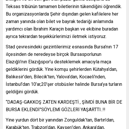
Teksas tribünün tamamen biletlerinin tükendiğini öğrendik.
Bu organizasyonlarda Şehir dışından gelen kafilelere her
zaman yanında olan bilet ve bayrak tedariği anlamında
yardımcı olan İbrahim Karaçin başkan ve ekibine buradan
ayrıca tekrardan teşekkürlerimizi iletmek istiyoruz.
Stad çevresindeki gezintilerimiz esnasında Bursa’nın 17
ilçesinden de neredeyse birçok Bursasporlunun
Elazığlı’nın Elazığspor’u desteklemek amacıyla maça
geldiklerini gördük. Yine komşu şehirlerden Kütahya’dan,
Balıkesir’den, Bilecik’ten, Yalova’dan, Kocaeli’nden,
İstanbul’dan 10’ar,20’şer otobüsler halinde Bursa’ya turların
geldiğini gördük.
“DADAŞ-GAKKOŞ ZATEN KARDEŞTİ , ŞİMDİ BUNA BİR DE
BURSA EKLENDİ”SÖYLEMİ GÖZLERİ YAŞARTTI..!!
Yine yurdun dört bir yanından Zonguldak’tan, Bartın’dan,
Karabük’ten, Trabzon’dan, Kayseri’den, Ankara’dan,