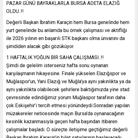
PAZAR GÜNÜ BAYRAKLARLA BURSA ADETA ELAZIĞ
OLDU..!!
Değerli Başkan İbrahim Karaçin hem Bursa genelinde hem
yurt genelinde bu anlamda bu örnek çalışması ve aktifliği
ile 2026 yılının en başarılı STK başkanı olma ünvanını da
şimdiden alacak gibi gözüküyor.
1 HAFTALIK YOĞUN BİR SAHA ÇALIŞMASI..!!
Şimdi de gelelim isterseniz hafta sonu oynanan
karşılaşmanın hikayesine. Finale yükselen Elazığspor ve
Muğlaspor’un, Yani Elazığ ve Muğla’ya aynı yakınlıkta ya da
aynı yakınlıkta olabilecek şehirlere baktığımızda yine stad
çevresinde edindiğimiz yorum Muğlaspor tarafının daha
çok Eskişehir’i tercih etmesi yönündeydi.Sonradan yapılan
müzakereler neticesinde maçın Bursa’da oynanacağının
kesinlik kazanmasıyla geçen hafta başından itibaren
çalışmalar başladı. O süreçte iletişime geçtiğimiz değerli
Başkan İbrahim Karaçin’in bilet satışlarının başlayacağı