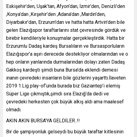
Eskişehir’den, Uşak’tan, Afyon’dan, İzmir’den, Denizli’den
,Konya’dan ,Kırşehir’den ,Adana’dan ,Mardin’den,
Diyarbakır’dan, Erzurum’dan ve hatta hatta Artvin’den bile
gelen Elazığspor taraftarlarını stat çevresinde gördük ve
birebir kendileriyle konuşmalar gerçekleştirdik. Hatta bir
Erzurumlu Dadaş kardeş Bursalıların ve Bursasporluların
Elazığspor’a aşırı derecede destekliyor olmalarından ve o
hep onların yanlarında durmalarından dolayı zaten Dadaş
Gakkoş kardeşti şimdi buna Bursa’da eklendi demesi
inanın çevredeki insanların bile gözlerini yaşarttı.İlaveten
2019 1.Lig play-of’unda burada biz Gaziantep’i elemiş
Süper Lige çıkmıştık,şimdi sıra Elazığ’da dedi ve
çevredeki herkesten çok büyük alkış aldı ama maalesef
olmadı.
AKIN AKIN BURSA’YA GELDİLER..!!
Bir de şampiyonluk gelseydi bu büyük taraftar kitlesinin