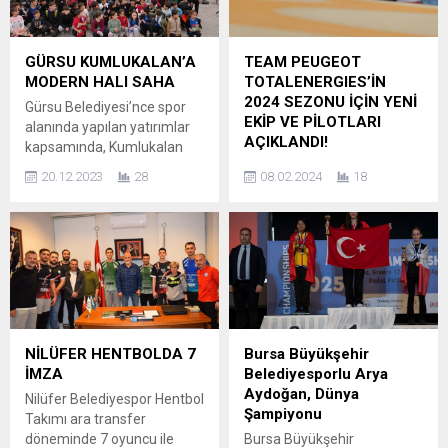
(BAL) mücadele eden
görkemli bir törenle
Nilüfer Belediye Futbol Spor
kupalarını aldı. Yüzlerce
Kulübü (FSK), 8. hafta
yelkenin denize açılmasıyla
GÜRSU KUMLUKALAN’A
TEAM PEUGEOT
maçında Altınova
birlikte muhteşem bir görsel
MODERN HALI SAHA
TOTALENERGIES’İN
Belediyespor’u konuk etti.
şova dönüşen yarışlar,
2024 SEZONU İÇİN YENİ
Gürsu Belediyesi’nce spor
Nilüfer Belediyesi İbrahim...
Marmaris’in eşsiz
EKİP VE PİLOTLARI
alanında yapılan yatırımlar
kıyılarından verilen ilk startla
AÇIKLANDI!
kapsamında, Kumlukalan
heyecan doruklara
Mahallesi halı sahası
Team Peugeot
ulaşırken, yelkenlerin...
20.12.2023
28
08.02.2024
18
düzenlenen törenle hizmete
TotalEnergies, 2024 FIA
açıldı. Toplamda 2 dönümlük
Dünya Dayanıklılık
araziyi kapsayan tesis, Türk
Şampiyonası’nda (WEC)
Standartları Enstitüsü ve
yarışacak yeni ekip ve
Türkiye Futbol Federasyonu
pilotlarını açıkladı. Yeni
standartlarına uygun şekilde
sezonda 93 numaralı
inşa edildi. Dört bölümden
PEUGEOT 9X8’de Mikkel
oluşan soyunma odaları ile
Jensen, Nico Müller ve
hem Kumlukalan’ın hem de
Jean-Eric Vergne bir araya
NİLÜFER HENTBOLDA 7
Bursa Büyükşehir
civar mahallelerin spor
gelecek. 94 numaralı araçta
İMZA
Belediyesporlu Arya
ihtiyacını karşılayacak olan
ise Paul Di Resta, Loïc Duval
Aydoğan, Dünya
Nilüfer Belediyespor Hentbol
tesis,...
ve Stoffel Vandoorne,
Şampiyonu
Takımı ara transfer
pilotluk yapacak. 2024 FIA
döneminde 7 oyuncu ile
Bursa Büyükşehir
Dünya Dayanıklılık