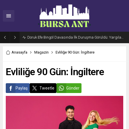
Doruk Efe Bingöl Davasında İlk Duruşma Görüldü: Yargılama 20 Ekim 2026’ya Ertelendi
Anasayfa
Magazin
Evliliğe 90 Gün: İngiltere
Evliliğe 90 Gün: İngiltere
Paylaş
Tweetle
Gönder