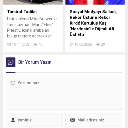
Tekin, Aylin Aslım ve daha
günü olması sebebiyle, Aşık
pek çok ikonik ismin
Veysel’i anmak ve onun
Tamirat Tadilat
Sosyal Medyayı Salladı,
unutulmaz parçalarını kendi
adını yaşatmak adına
Rekor Üstüne Rekor
Usta galerici Mike Brewer ve
tarzında yorumluyor.
‘’KÜÇÜK DÜNYAM (KAFİDİR);
Kırdı! Kurtuluş Kuş
tamir uzmanı Marc “Elvis”
Kargo’dan...
eserini ilk kez yeniden
‘Nerdesin’le Dijitali Alt
Priestly, ikonik arabaları
düzenlediler. Türkiye’nin ilk
Üst Etti
bulup restore ederek kar
kadın müzik yapımcısı
elde etmenin peşine
Hit şarkılarıyla müzik
Nerçin Nursel...
15.11.2023
40
16.02.2026
29
düşmeye devam ediyor.
dünyasının en popüler
Tamirat Tadilat, yeni
isimleri arasında yer alan
bölümüyle 17 Kasım Cuma
Kurtuluş Kuş, yine çok
Bir Yorum Yazın
21.55’te Discovery’de.
konuşulacak bir projeye
Birleşik Krallık’ta üçüncü
imza attı. 8 şarkılık konsept
sezonuna giren Mike ve
albümü Mest of ArabesQ’da
Marc, çok sayıda ikonik aracı
yer alan ‘Nerdesin’, bu kez
iyileştirerek harika paralar
hayranlarıyla birlikte
kazanmaya devam ediyor.
stüdyoya girilerek okundu
Rolls...
ortaya çıkan görüntüler
sosyal medyayı adeta
salladı! Şarkı çıktığı an
itibariyle tüm dijital
platformlarda...