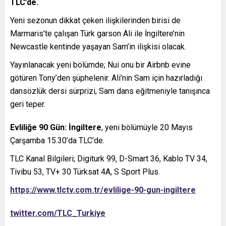
TLC’de.
Yeni sezonun dikkat çeken ilişkilerinden birisi de
Marmaris’te çalışan Türk garson Ali ile İngiltere’nin
Newcastle kentinde yaşayan Sam’in ilişkisi olacak.
Yayınlanacak yeni bölümde; Nui onu bir Airbnb evine
götüren Tony’den şüphelenir. Ali’nin Sam için hazırladığı
dansözlük dersi sürprizi, Sam dans eğitmeniyle tanışınca
geri teper.
Evliliğe 90 Gün: İngiltere
, yeni bölümüyle 20 Mayıs
Çarşamba 15.30’da TLC’de.
TLC Kanal Bilgileri; Digiturk 99, D-Smart 36, Kablo TV 34,
Tivibu 53, TV+ 30 Türksat 4A, S Sport Plus.
https://www.tlctv.com.tr/evlilige-90-gun-ingiltere
twitter.com/TLC_Turkiye