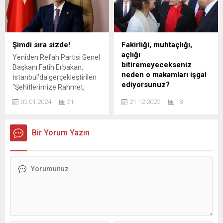
Belediye Başkan adayımız
grup toplantısında konuştu.
Naşit Birgüvi, Eskişehir
Bahçeli’nin konuşmasından
Büyükşehir Belediye Başkan
satır başları; Değerli
adayımız Oğuz Beki ve
milletvekilleri, muhterem
Bursa Büyükşehir Belediye
misafirler, her salı günü
Şimdi sıra sizde!
Fakirliği, muhtaçlığı,
Başkan adayı Bayram
yaptığımız haftalık olağan
açlığı
Yeniden Refah Partisi Genel
Kazancı, Zafer Partisi
Meclis grup toplantımıza
bitiremeyecekseniz
Başkanı Fatih Erbakan,
Eskişehir Mitinginde bir
başlarken hepinizi saygı ve...
neden o makamları işgal
İstanbul’da gerçekleştirilen
araya...
ediyorsunuz?
“Şehitlerimize Rahmet,
Filistin’e Destek, İsrail’e
İYİ Parti lideri Meral
02.01.2024
21
21.12.2022
18
Lanet” mitinginin ardından
Akşener, hapis ve siyasi
iktidara seslenerek “Şimdi
yasak kararı sonrası İBB
sıra sizde, haydi bir an evvel
Başkanı Ekrem
Bir Yorum Yazın
Kürecik Radar Üssü’nü,
İmamoğlu’na destek için
İncirlik Üssü’nü kapatın ve
Saraçhane’ye gitmesiyle
İsrail’le tüm ticari
ilgili konuştu. Akşener, “Biz
ilişkilerimizi askıya alarak
dün neredeysek, bugün de
her türlü ürün sevkiyatını
oradayız. Kim ne derse
durdurun” dedi. Yeniden
desin, yarın da, aynı yerde
Refah Partisi Genel
olmaya devam edeceğiz”
Başkanı...
dedi. İYİ Parti Genel
Başkanı Meral Akşener,