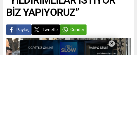
“YILDIRIMLILAR İSTİYOR
BİZ YAPIYORUZ”
Paylaş
Tweetle
Gönder
×
Yayınlama: 08.02.2025
A
A
+
-
0