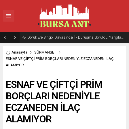
Doruk Efe Bingöl Davasında İlk Duruşma Görüldü: Yargılama 20 Ekim 2026’ya Ertelendi
Anasayfa
SÜRMANŞET
ESNAF VE ÇİFTÇİ PRİM BORÇLARI NEDENİYLE ECZANEDEN İLAÇ
ALAMIYOR
ESNAF VE ÇİFTÇİ PRİM
BORÇLARI NEDENİYLE
ECZANEDEN İLAÇ
ALAMIYOR