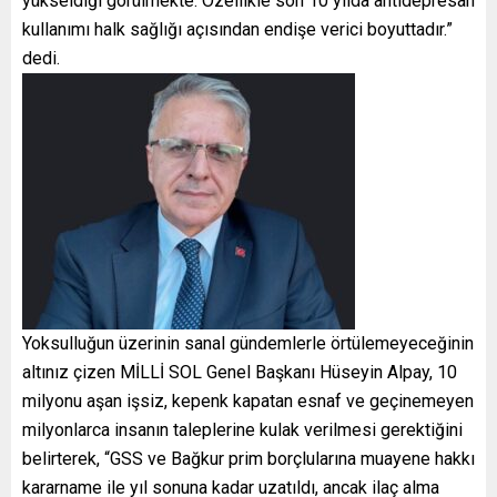
yükseldiği görülmekte. Özellikle son 10 yılda antidepresan
kullanımı halk sağlığı açısından endişe verici boyuttadır.”
dedi.
Yoksulluğun üzerinin sanal gündemlerle örtülemeyeceğinin
altınız çizen MİLLİ SOL Genel Başkanı Hüseyin Alpay, 10
milyonu aşan işsiz, kepenk kapatan esnaf ve geçinemeyen
milyonlarca insanın taleplerine kulak verilmesi gerektiğini
belirterek, “GSS ve Bağkur prim borçlularına muayene hakkı
kararname ile yıl sonuna kadar uzatıldı, ancak ilaç alma