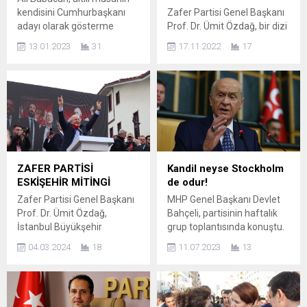
kendisini Cumhurbaşkanı
Zafer Partisi Genel Başkanı
adayı olarak gösterme
Prof. Dr. Ümit Özdağ, bir dizi
ihtimalini değerlendirdi.
temaslarda bulunmak üzere
13.01.2023
31
17.11.2022
17
Babacan; “”Altılı masa benim
Denizli’ye gitti. Bir
ismim üzerinde mutabık
gazetecinin Davutoğlu’ndan
kalırsa tabii ki hem rahat
yanıt aldınız mı sorusu
seçilirim hem de en iyi
üzerine Özdağ, “Ahmet
şekilde yönetirim” dedi.
Davutoğlu gerçekleri
Gelecek Partisi Genel
söylemekten korkuyor.
Başkanı Ahmet Davutoğlu,
Serok Ahmet değil, korkak
geçtiğimiz gün yaptığı
Ahmet’sin sen. Türkiye’nin
açıklamada, masadaki
başına, Cumhuriyet tarihi
ZAFER PARTİSİ
Kandil neyse Stockholm
adayın kendi sözlerini
boyunca en büyük belayı
ESKİŞEHİR MİTİNGİ
de odur!
dinlememesi...
açtın. Milyonlarca
Zafer Partisi Genel Başkanı
MHP Genel Başkanı Devlet
sığınmacının Türkiye’ye
Prof. Dr. Ümit Özdağ,
Bahçeli, partisinin haftalık
girmesinden sen
İstanbul Büyükşehir
grup toplantısında konuştu.
sorumlusun....
Belediye Başkan adayımız
Devlet Bahçeli, “Kandil neyse
04.03.2024
18
11.07.2023
13
Azmi Karamahmutoğlu,
Stockholm de odur!”
Ankara Büyükşehir Belediye
ifadelerini kullandı. MHP
Başkan adayımız Bartu
Genel Başkanı Devlet
Soral, İzmir Büyükşehir
Bahçeli, partisinin haftalık