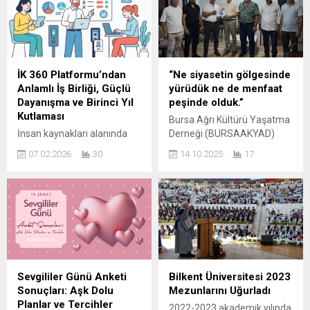
sanata da alan açıyor.
Atilla Güney, Bursa’nın yol
Babasından devraldığı 75
altyapısına ilişkin kaleme
yıllık köklü mirası modern
aldığı çarpıcı
vizyonla birleştiren Mahmut
değerlendirmede, yolların
Ebil, bu özel yılı mimar ve
yalnızca bir ulaşım unsuru
sanatçı Gözde Öney
değil, bir şehrin medeniyet
İK 360 Platformu’ndan
“Ne siyasetin gölgesinde
Gürbüzer’in Pop Art
aynası olduğunu vurguladı.
Anlamlı İş Birliği, Güçlü
yürüdük ne de menfaat
sergisiyle kutluyor. Sanat ve
“Yol medeniyettir, yol
Dayanışma ve Birinci Yıl
peşinde olduk.”
Güzellik Aynı Çatıda
kültürdür” sözleriyle
Kutlaması
Bursa Ağrı Kültürü Yaşatma
Gürbüzer’in insan figürleri,...
yazısına başlayan Güney,
İnsan kaynakları alanında
Derneği (BURSAAKYAD)
Bursa’nın mevcut yol
kısa sürede önemli bir etki
Kapatıldı: “Dik Durduk,
durumunun kentin tarihi,...
07.02.2026
30
14.10.2025
17
yaratan İK 360 Platformu,
Eğilmedik, Şimdi Noktayı
hem anlamlı bir iş birliğine
Koyuyoruz” Atilla Güney’den
imza attı hem de
kamuoyuna duygusal veda
kuruluşunun birinci yılını
açıklaması: “Ne siyasetin
güçlü bir katılımla kutladı. İK
gölgesinde yürüdük ne de
360 Platformu Kurucu
menfaat peşinde olduk.”
Başkanı Fatma Memiş
Bursa’da 2018 yılında
öncülüğünde, Eryıldız Grup iş
kurulan ve kısa sürede
birliğiyle hayata geçirilen
şehrin önemli sivil toplum
Sevgililer Günü Anketi
Bilkent Üniversitesi 2023
organizasyon; gönüllülük,
kuruluşlarından biri haline
Sonuçları: Aşk Dolu
Mezunlarını Uğurladı
dayanışma ve ortak üretim
gelen Bursa Ağrı Kültürü
Planlar ve Tercihler
2022-2023 akademik yılında