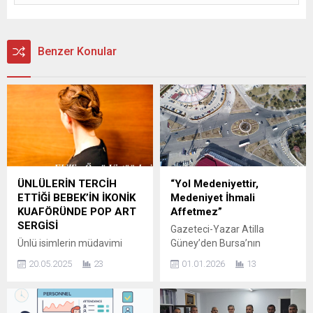
Benzer Konular
ÜNLÜLERİN TERCİH
“Yol Medeniyettir,
ETTİĞİ BEBEK’İN İKONİK
Medeniyet İhmali
KUAFÖRÜNDE POP ART
Affetmez”
SERGİSİ
Gazeteci-Yazar Atilla
Ünlü isimlerin müdavimi
Güney’den Bursa’nın
olduğu Bebek’in ikonik
Yollarına Sert ve Vicdani
20.05.2025
23
01.01.2026
13
kuaförü Ebil Saç Tasarım,
Çağrı:“Yol Medeniyettir,
sektördeki 30. yılını
Medeniyet İhmali
kutlarken güzelliğin yanı sıra
Affetmez” Gazeteci-yazar