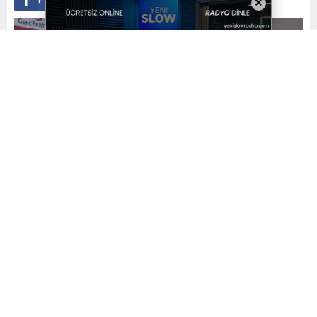
×
Yayınlama: 23.02.2023
A
A
+
-
0
Orhaneli’nin GENÇ Başkanı’ndan keskin uyarı! Genç Parti
Orhaneli İlçe Başkanı Atike Kaya, yaklaşmakta olan
depremi siyasilere hatırlatarak; ”