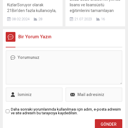
kültürünün öne...
Yaşatma Derneği
KızlarSoruyor olarak
lisans ve lisansüstü
(BURSAAKYAD), altı...
21Bin’den fazla kullanıcıyla,
eğitimlerini tamamlayan
Qualoroo kullanarak
Bilkent öğrencileri, 17, 18,
08.02.2024
28
21.07.2023
16
gerçekleştirdiğimiz özel bir
19, Temmuz tarihlerinde,
anket sonucunu sizinle
gruplar halinde ve farklı
paylaşmak istiyoruz.
günlere yayılarak
Bir Yorum Yazın
Romantik mi romantik,
düzenlenen törenlerle
Sevgililer Günü çok yakında!
diplomalarını aldı. Törenler
Bu özel gün için hazırlıklar
Bilkent Odeon’da 5 seans
başladı mı? Anketimize
olarak gerçekleşti. Bu yıl
katılan binlerce kadın ve
1865 lisans, 253 yüksek
erkek, bu özel günü nasıl
lisans ve 48 doktora
geçireceklerini, hediye
öğrencisi mezun oldu.
alışverişi planlarını ve daha
Bilkent Senfoni
fazlasını paylaştı. İşte
Orkestrası’nın seslendirdiği...
Sevgililer Günü...
Daha sonraki yorumlarımda kullanılması için adım, e-posta adresim
ve site adresim bu tarayıcıya kaydedilsin.