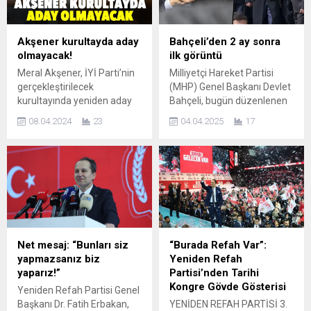
Akşener kurultayda aday
Bahçeli’den 2 ay sonra
olmayacak!
ilk görüntü
Meral Akşener, İYİ Parti’nin
Milliyetçi Hareket Partisi
gerçekleştirilecek
(MHP) Genel Başkanı Devlet
kurultayında yeniden aday
Bahçeli, bugün düzenlenen
olmayacağını açıkladı. İYİ
anma törenine heyetle
08.04.2024
23
04.04.2025
17
Parti Genel Başkanı Meral
katılmayarak dikkat
Akşener, İYİ Parti’nin
çekmişti. 4 Şubat’tan
gerçekleştirilecek
itibaren görüntü vermeyen
kurultayında
Bahçeli, iki ayın ardından ilk
yeniden aday olmayacağını
kez MHP’nin Kurucu Genel
açıkladı. Akşener’in
Başkanı Alparslan Türkeş’in
açıklaması şu şekilde; “Aziz
mezarını ziyaret ederken
Milletim; 30 yıllık siyasi
görüntülendi. MHP Genel
kariyerim boyunca;
Başkanı Devlet Bahçeli iki ay
Net mesaj: “Bunları siz
“Burada Refah Var”:
ülkemizin geleceğini,
aranın ardından Alparslan
yapmazsanız biz
Yeniden Refah
milletimizin huzurunu,
Türkeş’in kabrini ziyaret...
yaparız!”
Partisi’nden Tarihi
devletimizin iyiliğini
Kongre Gövde Gösterisi
Yeniden Refah Partisi Genel
yakından ilgilendiren birçok
Başkanı Dr. Fatih Erbakan,
YENİDEN REFAH PARTİSİ 3.
meselede kararlar almam,