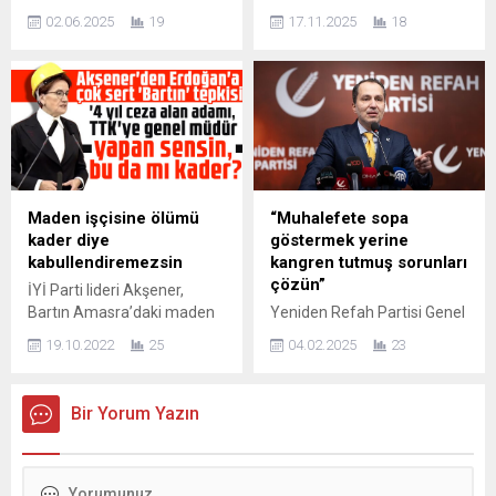
“Kaynakları millete aktarın.
BÜYÜK
tutumlar benimsemem
02.06.2025
19
17.11.2025
18
Dar gelirlinin alım gücünü,
KONGRESİ:ERBAKAN’DAN
gerekti. Bu kararları alırken,...
refah seviyesini artırın. Önce
AKP’YE LGBT DERNEĞİ
imtiyazlılar anlayışı yerine
ELEŞTİRİSİ, EKONOMİ VE
önce millet anlayışıyla
ADALETTE “İŞ BAŞA
hareket edin. Paylaşımda
DÜŞTÜ” MESAJI Yeniden
Adaleti sağlayın. Eğer
Refah Partisi, 3. Büyük
bunların siz yapmazsanız
Kongresi’ni Ankara Arena
biz geleceğiz ve Milli Görüş
Spor Salonu’nda “İş Başa
anlayışıyla bunları biz
Düştü” sloganıyla
Maden işçisine ölümü
“Muhalefete sopa
uygulayacağız!” dedi.
gerçekleştirdi. Kongre,
kader diye
göstermek yerine
Yeniden Refah Partisi Genel
binlerce partilinin katılımıyla
kabullendiremezsin
kangren tutmuş sorunları
Başkanı Dr. Fatih Erbakan,...
coşkulu bir atmosferde
çözün”
İYİ Parti lideri Akşener,
yapılırken, Genel Başkan
Bartın Amasra’daki maden
Yeniden Refah Partisi Genel
Fatih Erbakan kürsüden
patlamasına ‘Kader’ diyen
Başkanı Dr. Fatih Erbakan,
hem iktidara hem de
19.10.2022
25
04.02.2025
23
Cumhurbaşkanı Erdoğan’a
son dönemde siyasette ve
muhalefete...
sert yanıt verdi: Bir kazanın,
yargıda yaşanan
tüm şartları oluşmuşsa ve
gelişmelere ilişkin dikkat
Bir Yorum Yazın
sen tedbir almıyorsan, o
çeken bir açıklama yaptı.
kaza meydana gelir. Tedbir
Erbakan, iktidarın
almayıp, sorumluluğunu
muhalefete baskı
yerine getirmeyip, üstüne
uygulamaktan vazgeçerek,