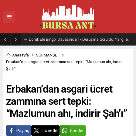
Doruk Efe Bingöl Davasında İlk Duruşma Görüldü: Yargılama 20 Ekim 2026’ya Ertelendi
Anasayfa
SÜRMANŞET
Erbakan’dan asgari ücret zammına sert tepki: “Mazlumun ahı, indirir
Şah’ı”
Erbakan’dan asgari ücret
zammına sert tepki:
“Mazlumun ahı, indirir Şah’ı”
Paylaş
Tweetle
Gönder