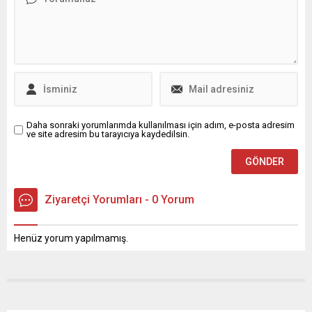
de, tevekkülden bahsetmek,
ülkenin temel sorunlarına
meseleyi kadere havale
odaklanması gerektiği
etmek, en hafif tabiriyle,
çağrısında bulundu. “Yargı
terbiyesizliktir. İYİ Parti
bağımsızlığına ve
Genel Başkanı Meral
tarafsızlığına asla gölge
Akşener,...
düşürülmemelidir” Erbakan,
sosyal medya
hesaplarından paylaştığı
açıklamasında, yürütme
Daha sonraki yorumlarımda kullanılması için adım, e-posta adresim
ve site adresim bu tarayıcıya kaydedilsin.
organının yargı...
Ziyaretçi Yorumları - 0 Yorum
Henüz yorum yapılmamış.