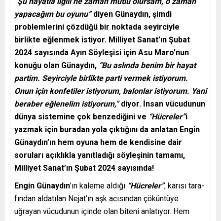
“Şu hayatla ilgili ne zaman mutlu olursam, o zaman
yapacağım bu oyunu”
diyen Günaydın, şimdi
problemlerini çözdüğü bir noktada seyirciyle
birlikte eğlenmek istiyor. Milliyet Sanat’ın Şubat
2024 sayısında Ayın Söyleşisi için Asu Maro’nun
konuğu olan Günaydın,
“Bu aslında benim bir hayat
partim. Seyirciyle birlikte parti vermek istiyorum.
Onun için konfetiler istiyorum, balonlar istiyorum. Yani
beraber eğlenelim istiyorum,”
diyor. İnsan vücudunun
dünya sistemine çok benzediğini ve
“Hücreler”
i
yazmak için buradan yola çıktığını da anlatan Engin
Günaydın’ın hem oyuna hem de kendisine dair
soruları açıklıkla yanıtladığı söyleşinin tamamı,
Milliyet Sanat’ın Şubat 2024 sayısında!
Engin Günaydın
’ın kaleme aldığı
“Hücreler”
, karısı tara­
fından aldatılan Nejat’ın aşk acısından çöküntüye
uğrayan vücudunun içinde olan biteni anlatıyor. Hem