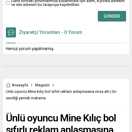
Daha sonraki yorumlarımda kullanılması için adım, e-posta adresim
hayatına başlarken
ve site adresim bu tarayıcıya kaydedilsin.
yayımladığı ilk roman olan
Yük’ün yazarı Monika
Helfer’den bir romanı daha
okurlarla...
Ziyaretçi Yorumları - 0 Yorum
Henüz yorum yapılmamış.
Anasayfa
Magazin
Ünlü oyuncu Mine Kılıç bol sıfırlı reklam anlaşmasına imza attı | En
sevdiği yemek makarna
Ünlü oyuncu Mine Kılıç bol
sıfırlı reklam anlaşmasına