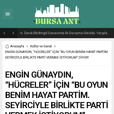
Doruk Efe Bingöl Davasında İlk Duruşma Görüldü: Yargılama 20 Ekim 2026’ya Ertelendi
Anasayfa
Kültür ve Sanat
ENGİN GÜNAYDIN, “HÜCRELER” İÇİN “BU OYUN BENİM HAYAT PARTİM.
SEYİRCİYLE BİRLİKTE PARTİ VERMEK İSTİYORUM” DİYOR!
ENGİN GÜNAYDIN,
“HÜCRELER” İÇİN “BU OYUN
BENİM HAYAT PARTİM.
SEYİRCİYLE BİRLİKTE PARTİ