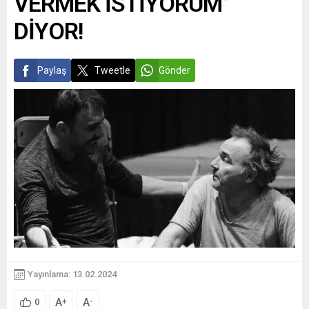
VERMEK İSTİYORUM”
DİYOR!
Paylaş
Tweetle
Gönder
Yayınlama: 13.02.2024
A
A
+
-
0