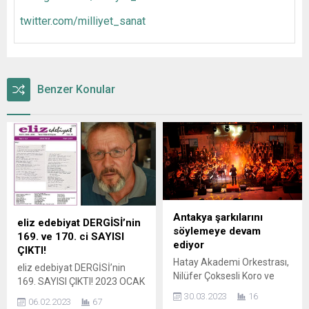
twitter.com/milliyet_sanat
Benzer Konular
Antakya şarkılarını
eliz edebiyat DERGİSİ’nin
söylemeye devam
169. ve 170. ci SAYISI
ediyor
ÇIKTI!
Hatay Akademi Orkestrası,
eliz edebiyat DERGİSİ’nin
Nilüfer Çoksesli Koro ve
169. SAYISI ÇIKTI! 2023 OCAK
Nilüfer Oda Orkestrası
SAYISI İLE eliz edebiyat
30.03.2023
16
06.02.2023
67
eşliğinde Nilüfer’de konser