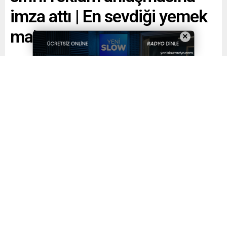
imza attı | En sevdiği yemek
makarna
×
Paylaş
Tweetle
Gönder
Yayınlama: 13.02.2024