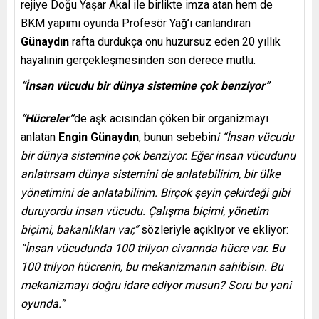
rejiye Doğu Yaşar Akal ile birlikte imza atan hem de
BKM yapı­mı oyunda Profesör Yağ’ı canlandıran
Günaydın
rafta durdukça onu huzursuz eden 20 yıllık
hayalinin gerçekleşmesinden son derece mutlu.
“İnsan vücudu bir dünya sistemine çok benziyor”
“Hücreler”
de aşk acısından çöken bir organizmayı
anlatan
Engin Günaydın
, bunun sebebin
i “İnsan vücudu
bir dünya sistemine çok benziyor. Eğer insan vücudunu
anlatırsam dünya sistemini de anlatabilirim, bir ülke
yönetimini de anlatabilirim. Birçok şeyin çekirdeği gibi
duruyordu insan vücudu. Çalışma biçimi, yönetim
biçimi, bakanlıkları var,”
sözleriyle açıklıyor ve ekliyor:
“İnsan vücudunda 100 trilyon civarında hücre var. Bu
100 trilyon hücrenin, bu mekanizmanın sahibisin. Bu
mekanizmayı doğru idare ediyor musun? Soru bu yani
oyunda.”