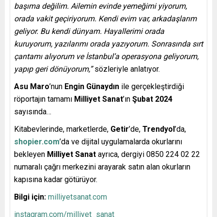
başıma değilim. Ailemin evinde yemeğimi yiyorum,
orada vakit geçiriyorum. Kendi evim var, arkadaşlarım
geliyor. Bu kendi dünyam. Hayallerimi orada
kuruyorum, yazılarımı orada yazıyorum. Sonrasında sırt
çantamı alıyorum ve İstanbul’a operasyona geliyorum,
yapıp geri dönüyorum,”
sözleriyle anlatıyor.
Asu Maro
’nun
Engin Günaydın
ile gerçekleştirdiği
röportajın tamamı
Milliyet Sanat
’ın
Şubat 2024
sayısında…
Kitabevlerinde, marketlerde,
Getir
’de,
Trendyol
’da,
shopier.com
’da ve dijital uygulamalarda okurlarını
bekleyen
Milliyet Sanat
ayrıca, dergiyi 0850 224 02 22
numaralı çağrı merkezini arayarak satın alan okurların
kapısına kadar götürüyor.
Bilgi için:
milliyetsanat.com
instagram.com/milliyet_sanat