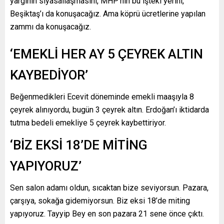
yargının siyasallaşmasını, MHP’nin bu işteki yerini,
Beşiktaş’ı da konuşacağız. Ama köprü ücretlerine yapılan
zammı da konuşacağız.
‘EMEKLİ HER AY 5 ÇEYREK ALTIN
KAYBEDİYOR’
Beğenmedikleri Ecevit döneminde emekli maaşıyla 8
çeyrek alınıyordu, bugün 3 çeyrek altın. Erdoğan’ı iktidarda
tutma bedeli emekliye 5 çeyrek kaybettiriyor.
‘BİZ EKSİ 18’DE MİTİNG
YAPIYORUZ’
Sen salon adamı oldun, sıcaktan bize seviyorsun. Pazara,
çarşıya, sokağa gidemiyorsun. Biz eksi 18’de miting
yapıyoruz. Tayyip Bey en son pazara 21 sene önce çıktı.