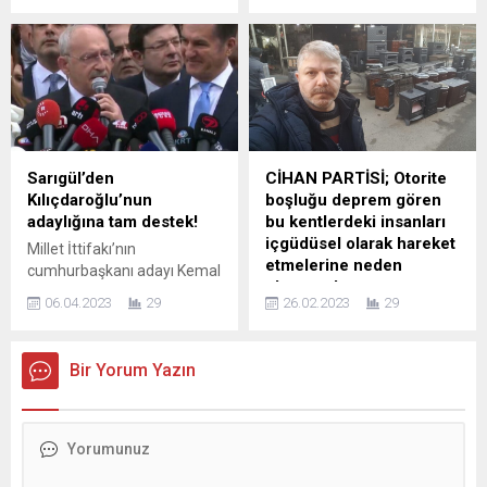
geldi. Akşener, zamları, “Adı
kararında geri adım atması,
konmamış IMF programı”
Ankara’da siyasi dengeleri
diyerek eleştirdi. Twitter
yeniden hareketlendirdi. En
hesabından paylaşım yapan
düşük emekli aylığına
Akşener, şu ifadeleri
yalnızca 2 bin TL’lik artış
kullandı: “Memleketimizde
öngören düzenleme,
adı konmamış bir IMF
kamuoyunda büyük tepkiyle
programı uygulanıyor. Her
karşılanırken, muhalefetin
Sarıgül’den
CİHAN PARTİSİ; Otorite
şeye gelen zamlarla
ve özellikle Saadet
Kılıçdaroğlu’nun
boşluğu deprem gören
maaşlar daha yatmadan
Partisi’nin yoğun baskısı
adaylığına tam destek!
bu kentlerdeki insanları
erimeye devam ediyor.
sürecin seyrini değiştirdi.
içgüdüsel olarak hareket
Millet İttifakı’nın
Bütçe açığını, tüm...
Açıklanan zam oranının,...
etmelerine neden
cumhurbaşkanı adayı Kemal
olmuştur!
Kılıçdaroğlu, Türkiye Değişim
06.04.2023
29
26.02.2023
29
Partisi (TDP) Genel
Cihan Partisi Genel Başkanı
Merkezi’nde Genel Başkan
Kürşad Emre Öğretmek ve
Mustafa Sarıgül’ü ziyaret
A-Takımı depremin kalbinde
Bir Yorum Yazın
etti. Sarıgül, Kılıçdaroğlu’nun
bir inceleme başlatmış ve
adaylığına tam destek verdi.
notlar almıştı. Genel Başkan
Tarihi buluşmaya TDP Genel
Öğretmek hazırladığı raporu
Başkan Yardımcısı Hasan
basınla paylaştı. İşte O
Şişli ve TDP Bursa İl Başkanı
Rapor… 6 ŞUBAT 2023