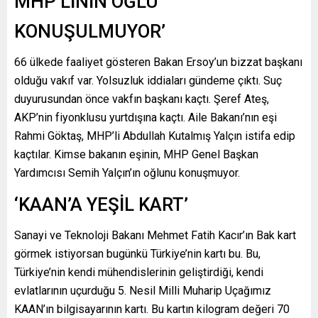
MHP’LİNİN OĞLU
KONUŞULMUYOR’
66 ülkede faaliyet gösteren Bakan Ersoy’un bizzat başkanı
olduğu vakıf var. Yolsuzluk iddiaları gündeme çıktı. Suç
duyurusundan önce vakfın başkanı kaçtı. Şeref Ateş,
AKP’nin fiyonklusu yurtdışına kaçtı. Aile Bakanı’nın eşi
Rahmi Göktaş, MHP’li Abdullah Kutalmış Yalçın istifa edip
kaçtılar. Kimse bakanın eşinin, MHP Genel Başkan
Yardımcısı Semih Yalçın’ın oğlunu konuşmuyor.
‘KAAN’A YEŞİL KART’
Sanayi ve Teknoloji Bakanı Mehmet Fatih Kacır’ın Bak kart
görmek istiyorsan bugünkü Türkiye’nin kartı bu. Bu,
Türkiye’nin kendi mühendislerinin geliştirdiği, kendi
evlatlarının uçurduğu 5. Nesil Milli Muharip Uçağımız
KAAN’ın bilgisayarının kartı. Bu kartın kilogram değeri 70