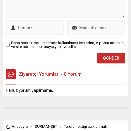
Ferhat Toğal’da tanıklık etti.
TARİHLİ 11 İLİMİZİ
Millet İttifakı‘nın ortak
DOĞRUDAN ETKİLEYEN
cumhurbaşkanı adayı
BÜYÜK DEPREME DAİR
ve CHP Genel Başkanı
İNCELEME VE
Kemal...
DEĞERLENDİRME VE
ÇÖZÜM RAPORU GİRİŞ
Raporun Yazıldığı Tarih; 20
Şubat...
Daha sonraki yorumlarımda kullanılması için adım, e-posta adresim
ve site adresim bu tarayıcıya kaydedilsin.
Ziyaretçi Yorumları - 0 Yorum
Henüz yorum yapılmamış.
Anasayfa
SÜRMANŞET
Terörün bittiği açıklanmalı!