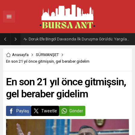
Doruk Efe Bingöl Davasında İlk Duruşma Görüldü: Yargılama 20 Ekim 2026’ya Ertelendi
Anasayfa
SÜRMANŞET
En son 21 yıl önce gitmişsin, gel beraber gidelim
En son 21 yıl önce gitmişsin,
gel beraber gidelim
Paylaş
Tweetle
Gönder