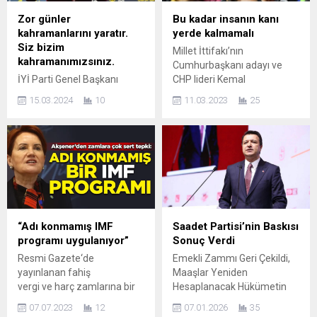
Zor günler
Bu kadar insanın kanı
kahramanlarını yaratır.
yerde kalmamalı
Siz bizim
Millet İttifakı’nın
kahramanımızsınız.
Cumhurbaşkanı adayı ve
İYİ Parti Genel Başkanı
CHP lideri Kemal
Meral Akşener, düzenlenen
Kılıçdaroğlu, “Bu kadar
15.03.2024
10
11.03.2023
25
iftar programında yerel
insanın ölümünden sorumlu
seçimler hakkında
olanların, imza atanların
açıklamalarda bulundu.
ellerini, kollarını sallayarak
Akşener konuşmasında,
kentlerin sokaklarında
“Emekliler aç, emekliyi
gezmesini asla kabul
konuşmayacağım da ne
etmiyorum. Yeri geldiğinde
konuşacağım? Şimdi
onların da hesap vermesi
buradan Sayın Erdoğan’a bir
lazım. Yazıktır; günahtır. Bu
kez daha sesleniyorum
kadar insanın kanı yerde
“Adı konmamış IMF
Saadet Partisi’nin Baskısı
Cumhurbaşkanı olarak her
kalmamalı” dedi. Millet
programı uygulanıyor”
Sonuç Verdi
şeyimizde bakın tam bugün
İttifakı’nın Cumhurbaşkanı
Resmi Gazete‘de
Emekli Zammı Geri Çekildi,
sayarsak 16 günümüz var
adayı ve CHP lideri Kemal...
yayınlanan fahiş
Maaşlar Yeniden
seçime emeklilerimize
vergi ve harç zamlarına bir
Hesaplanacak Hükümetin
bayramda 7 bin lira ikramiye
tepki de İYİ Parti Genel
milyonlarca emekliyi
vereceksin”...
07.07.2023
12
07.01.2026
35
Başkanı Meral Akşener‘den
ilgilendiren maaş artışı