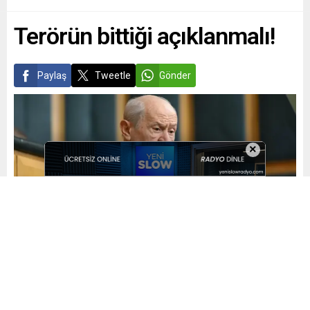
Terörün bittiği açıklanmalı!
Paylaş
Tweetle
Gönder
×
Yayınlama: 14.01.2025
A
A
+
-
0