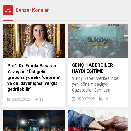
Benzer Konular
GENÇ HABERCİLER
Prof. Dr. Funda Başaran
HAYDİ EĞİTİME
Yavaşlar: “Üst gelir
grubuna yönelik ‘deprem’
9. Köy Haber Merkezi’nde
ya da ‘dayanışma’ vergisi
yeni dönem başlıyor.
getirilebilir”
Gazeteciler Cemiyeti
tarafından yürütülen ve
Türkiye’nin Güneydoğusunda
05.09.2025
16
28.02.2023
11
Norveç Büyükelçiliği
meydana gelen ve 11 ilde
tarafından finanse edilen
büyük yıkıma neden olan
proje kapsamında, genç
depremler sonrası oluşan
gazetecilere özel haber
ekonomik hasarı onarmak
üretebilmeleri için eğitim ve
için finansman ihtiyacı
telif desteği veriliyor. 9. Köy