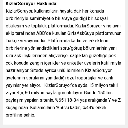
KızlarSoruyor Hakkında:
KizlarSoruyor, kullanıcıların hayata dair her konuda
birbirleriyle samimiyetle bir araya geldiği bir sosyal
etkileşim ve topluluk platformudur. KizlarSoruyor yine aynı
ekip tarafından ABD’de kurulan GirlsAskGuys platformunun
Türkçe versiyonudur. Platformda kadın ve erkeklerin
birbirlerine yönlendirdikleri soru/görüş bölümlerinin yanı
sıra aşk ilişkilerinden alışverişe, sağlıktan güzelliğe pek
çok konuda zengin içerikler ve anketler üyelerin katılımıyla
hazırlanıyor. Sitede ayrıca ünlü isimlerin KizlarSoruyor
üyelerinin sorularını yanıtladığı özel röportajlar ve canlı
yayınlar yer alıyor. KizlarSoruyor’da ayda 15 milyon tekil
ziyaretçi, 60 milyon sayfa görüntülüyor. Günde 150 bin
paylaşım yapılan sitenin, %65’i 18-34 yaş aralığında Y ve Z
kuşağından. Kullanıcıların %56’sı kadın, %44’ü erkek
profiline sahip.