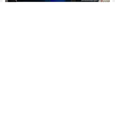
Yayınlama: 17.07.2023
A
A
+
-
0
Yapımcılığını HMK yapımın üstlendiği yönetmenliğini Murat
Kuşçu’nun yaptığı başrollerini Feyza Aydın Kılıç, Deniz Oral,
Aleyna Kılıç ve Şevki Özcan’ın paylaştığı “YETER VURMA
ARTIK” isimli sinema filminin oyuncuları Yusuf Özdek,
Feyza Aydın Kılıç, Şevki Özcan, Belkıs Akçil ve Hababam
sınıfının boncuğu Ergün Sözen yapımın seslendirmesi için
bir araya geldiler. Ünlü oyuncular Deniz Oral