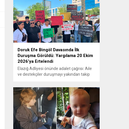
Doruk Efe Bingöl Davasında İlk
Duruşma Görüldü: Yargılama 20 Ekim
2026’ya Ertelendi
Elazığ Adliyesi önünde adalet çağrısı: Aile
ve destekçiler duruşmayı yakından takip
etti ELAZIĞ – Doruk Efe Bingöl’ün hayatını
kaybetmesine ilişkin yürütülen ceza
soruşturması kapsamında açılan davanın
ilk duruşması Elazığ 2. Ağır Ceza
Mahkemesi’nde görüldü. Kamuoyunun
yakından takip ettiği davanın ilk duruşması
öncesinde, Doruk Efe Bingöl’ün ailesine
destek olmak isteyen çok...