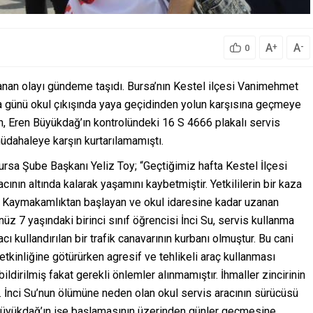
A
A
+
-
0
anan olayı gündeme taşıdı. Bursa’nın Kestel ilçesi Vanimehmet
 günü okul çıkışında yaya geçidinden yolun karşısına geçmeye
n, Eren Büyükdağ’ın kontrolündeki 16 S 4666 plakalı servis
üdahaleye karşın kurtarılamamıştı.
Bursa Şube Başkanı Yeliz Toy; “Geçtiğimiz hafta Kestel İlçesi
acının altında kalarak yaşamını kaybetmiştir. Yetkililerin bir kaza
de Kaymakamlıktan başlayan ve okul idaresine kadar uzanan
enüz 7 yaşındaki birinci sınıf öğrencisi İnci Su, servis kullanma
cı kullandırılan bir trafik canavarının kurbanı olmuştur. Bu cani
etkinliğine götürürken agresif ve tehlikeli araç kullanması
ldirilmiş fakat gerekli önlemler alınmamıştır. İhmaller zincirinin
r. İnci Su’nun ölümüne neden olan okul servis aracının sürücüsü
Büyükdağ’ın işe başlamasının üzerinden günler geçmesine