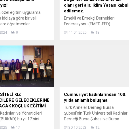
yız!
olanı geri alır. İklim Yasası kabul
edilemez.
 özel eğitim uygulama
iddiaya göre bir veli
Emekli ve Emekçi Dernekleri
lere öğretmenler
Federasyonu (EMED-FED)
an kötü muamele yapıldı”
Federasyonu Genel Başkanı Gönül
2024
9
11.04.2025
18
video çekerek paylaşımda
Boran Özüpak sosyal medyasından
 Kamuoyuna hızlı şekilde
yaptığı paylaşımda: “Iktidar olarak
video sonra eğitim
emeklerimizi sömürerek haklarımız
arı tarafından öğretmene
yıllardır gasp ediyorsunuz. Ama
çıklaması gerçekleştirildi.
doğaya hükmetmeyi nasıl hayal
 Yıldırım ilçesinde
edebilirsiniz? Doğa her zaman
Yıldırım Belediyesi Hacı
kendine ait olanı geri alır. İklim
rlu Özel Eğitim Uygulama
Yasası kabul edilemez. Dünya için
a iddiaya göre bir
Gelsin Seçim” dedi. Özüpak; “İktidar
rencilere öğretmenler
olarak...
n...
SİTELİ KIZ
Cumhuriyet kadınlarından 100.
İLERE GELECEKLERİNE
yılda anlamlı buluşma
LACAK KOÇLUK EĞİTİMİ
Türk Anneler Derneği Bursa
Kadınları ve Yöneticileri
Şubesi’nin Türk Üniversiteli Kadınlar
BUİKAD) bu yıl 17.’sini
Derneği Bursa Şubesi ve Bursa
iği Noktalama Projesi ile
Kadın Kuruluşlar Birliği işbirliğinde
2025
17
30.10.2023
12