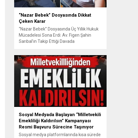
“Nazar Bebek” Dosyasında Dikkat
Çeken Karar
“Nazar Bebek” Dosyasında Üç Yıllık Hukuk
Mücadelesi Sona Erdi: Av. Figen Şahin
Sarıbal’ın Takip Ettiği Davada
Mahkemeden Dikkat Çeken Karar
Avusturya’da başlayan aile uyuşmazlığı
Türkiye’de uluslararası hukuk boyutlarıyla
görüldü BURSA – Avusturya’da başlayan
ve Türkiye’de yaklaşık üç yıl boyunca
devam eden “Nazar Bebek” dosyasında
yargılama süreci tamamlandı. Bursa 3.
Aile...
Sosyal Medyada Başlayan “Milletvekili
Emekliliği Kaldırılsın” Kampanyası
Resmi Başvuru Sürecine Taşınıyor
Sosyal medya platformlarında kısa sürede