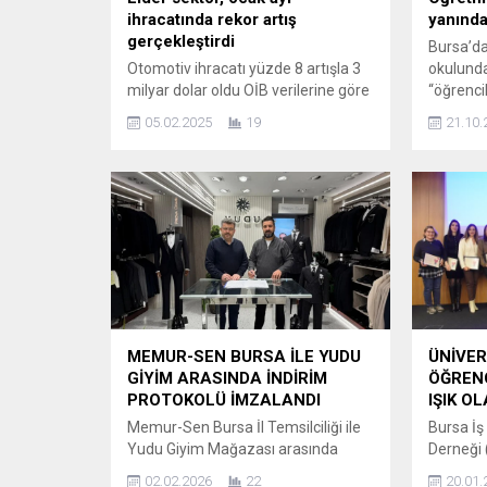
ihracatında rekor artış
yanında
gerçekleştirdi
Bursa’da
Otomotiv ihracatı yüzde 8 artışla 3
okulunda 
milyar dolar oldu OİB verilerine göre
“öğrenci
Türkiye ihracatının lideri otomotiv
tarafınd
05.02.2025
19
21.10.
endüstrisinin ocak ayı ihracatı
şeklide 
geçen senenin aynı dönemine göre
bulundu.
yüzde 8 artışla 3 milyar dolar oldu.
yayılan 
Türkiye ihracatında ilk sırada yer
sendikal
alan endüstrinin aldığı pay da yüzde
destek a
14,2 olarak gerçekleşti. OİB
Bursa’da
Yönetim Kurulu Başkanı...
bulunan 
Zaide Zo
Okulu‘nd
veli “öğ
tarafında
MEMUR-SEN BURSA İLE YUDU
ÜNİVER
GİYİM ARASINDA İNDİRİM
ÖĞRENC
PROTOKOLÜ İMZALANDI
IŞIK O
Memur-Sen Bursa İl Temsilciliği ile
Bursa İş 
Yudu Giyim Mağazası arasında
Derneği (
üyelerin faydalanacağı önemli bir iş
düzenled
02.02.2026
22
20.01.