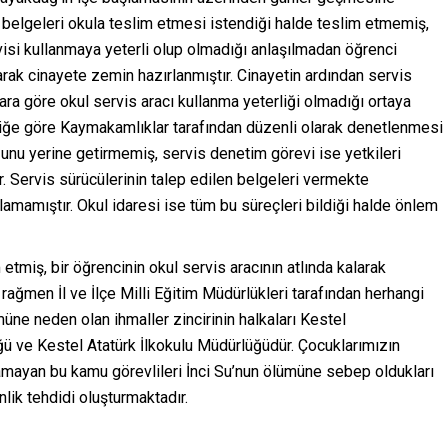
i belgeleri okula teslim etmesi istendiği halde teslim etmemiş,
isi kullanmaya yeterli olup olmadığı anlaşılmadan öğrenci
rak cinayete zemin hazırlanmıştır. Cinayetin ardından servis
a göre okul servis aracı kullanma yeterliği olmadığı ortaya
meliğe göre Kaymakamlıklar tarafından düzenli olarak denetlenmesi
nu yerine getirmemiş, servis denetim görevi ise yetkileri
r. Servis sürücülerinin talep edilen belgeleri vermekte
lamamıştır. Okul idaresi ise tüm bu süreçleri bildiği halde önlem
tmiş, bir öğrencinin okul servis aracının atlında kalarak
ağmen İl ve İlçe Milli Eğitim Müdürlükleri tarafından herhangi
müne neden olan ihmaller zincirinin halkaları Kestel
ğü ve Kestel Atatürk İlkokulu Müdürlüğüdür. Çocuklarımızın
yamayan bu kamu görevlileri İnci Su’nun ölümüne sebep oldukları
nlik tehdidi oluşturmaktadır.