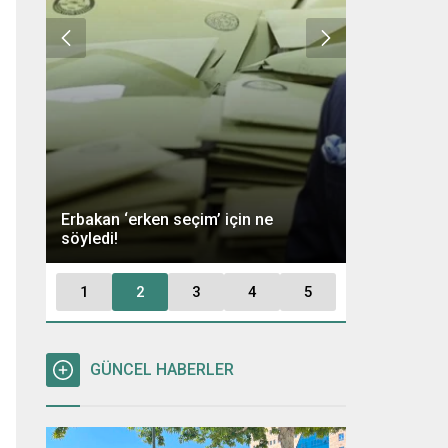
Ümit Özdağ 
Erbakan ‘erken seçim’ için ne
Kararı: “Büt
söyledi!
Tutuklayaca
1
2
3
4
5
GÜNCEL HABERLER