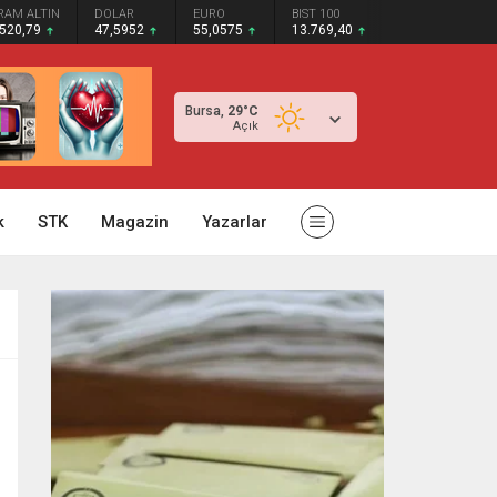
RAM ALTIN
DOLAR
EURO
BIST 100
.520,79
47,5952
55,0575
13.769,40
Bursa,
29
°C
Açık
k
STK
Magazin
Yazarlar