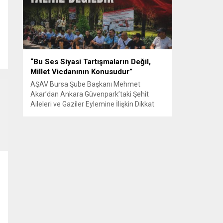
Senle...
“Bu Ses Siyasi Tartışmaların Değil,
Millet Vicdanının Konusudur”
ı
AŞAV Bursa Şube Başkanı Mehmet
Akar’dan Ankara Güvenpark’taki Şehit
Aileleri ve Gaziler Eylemine İlişkin Dikkat
Çeken Açıklama… BURSA – Anadolu Şehit
Aileleri Gazileri ve Güvenlik Korucuları
(AŞAV) Vakfı Bursa Şube Başkanı Mehmet
Akar, Ankara Güvenpark’ta günlerdir
devam eden şehit aileleri ve gazilerin
eylemlerine ilişkin kapsamlı bir yazılı basın
açıklaması yayımladı....