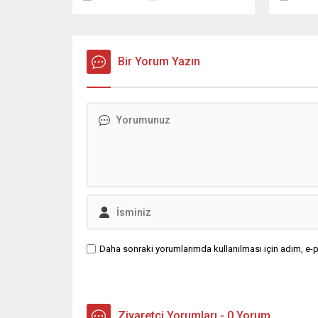
birliğine imza atıldı. Taraflar
gönüllü 
arasında yapılan protokol
Uludağ Ü
kapsamında, Memur-Sen üyeleri
Üniversi
Yudu Giyim mağazasından
Üniversit
gerçekleştirecekleri alışverişlerde
Bir Yorum Yazın
üçüncü v
%15 indirim fırsatına sahip olacak.
gören 60
İndirim protokolü, Memur-Sen
yaşamınd
Bursa İl Temsilcisi ve Eğitim-Bir-Sen
koçluk g
Bursa 1 No’lu Şube
2007 yıl
Başkanı Ramazan Acar ile Yudu
Giyim...
Daha sonraki yorumlarımda kullanılması için adım, e-p
Ziyaretçi Yorumları - 0 Yorum