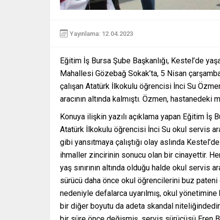
Yayınlama: 12.04.2023
Eğitim İş Bursa Şube Başkanlığı, Kestel’de yaş
Mahallesi Gözebağ Sokak’ta, 5 Nisan çarşamba
çalışan Atatürk İlkokulu öğrencisi İnci Su Özme
aracının altında kalmıştı. Özmen, hastanedeki m
Konuya ilişkin yazılı açıklama yapan Eğitim İş 
Atatürk İlkokulu öğrencisi İnci Su okul servis ar
gibi yansıtmaya çalıştığı olay aslında Kestel’
ihmaller zincirinin sonucu olan bir cinayettir. H
yaş sınırının altında olduğu halde okul servis ara
sürücü daha önce okul öğrencilerini buz pateni 
nedeniyle defalarca uyarılmış, okul yönetimine bi
bir diğer boyutu da adeta skandal niteliğindedi
bir süre önce değişmiş, servis sürücüsü Eren 