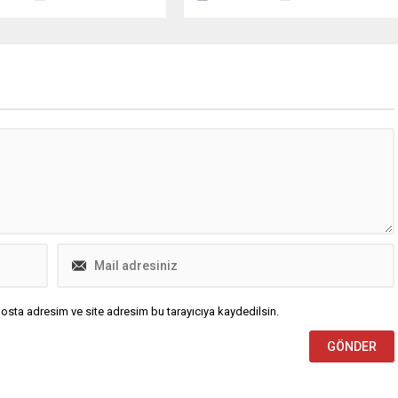
üyeleri vasıtasıyla Bursa
düzenlediği etkinlikte İpek Koza
niversitesi, Bursa Teknik
Devlet Sanatçısı Elif Kamacı Efe,
tesi ve Mudanya
‘Cumhuriyetin 100. Yılında Sanatta
esi’nin çeşitli bölümlerinde
Kadın’ konulu bir söyleşi
e dördüncü sınıfta eğitim
gerçekleştirdi. Cumhuriyet’in 100.
 kız öğrenciye iş
yılı etkinlikleri çerçevesinde
a başarılı olma yolunda
Panorama 1326 Fetih Müzesi’nde
örevi üstlenecek. Kurulduğu
buluşan Türk Anneler Derneği Burs
ından bu yana...
Şubesi,...
osta adresim ve site adresim bu tarayıcıya kaydedilsin.