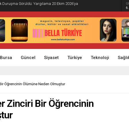
İlk Duruşma Görüldü: Yargılama 20 Ekim 2026’ya
G
6
Bursa
Güncel
Siyaset
Türkiye
Teknoloji
Sağlı
ri Bir Öğrencinin Ölümüne Neden Olmuştur
r Zinciri Bir Öğrencinin
tur