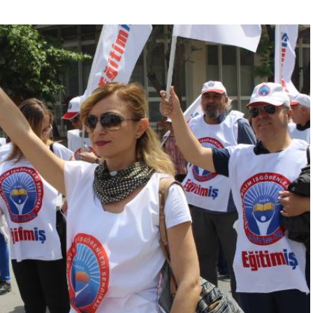
“Engellilik Bir Eksiklik Değil,
Adalet Meselesidir”