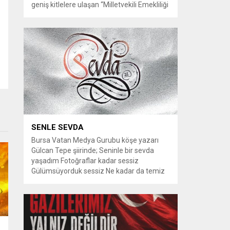
geniş kitlelere ulaşan “Milletvekili Emekliliği
Kaldırılsın” kampanyası, yeni bir aşamaya
geçiyor. Kampanyayı destekleyen
vatandaşlar, milletvekillerine tanınan
emeklilik haklarının yeniden düzenlenmesi
talebiyle TBMM Dilekçe Komisyonu ve
Cumhurbaşkanlığı İletişim Merkezi
(CİMER) üzerinden resmi başvurular
yapılması çağrısında bulunuyor. Son
dönemde sosyal medya platformlarında
en çok konuşulan konular arasında...
SENLE SEVDA
Bursa Vatan Medya Gurubu köşe yazarı
Gülcan Tepe şiirinde; Seninle bir sevda
yaşadım Fotoğraflar kadar sessiz
Gülümsüyorduk sessiz Ne kadar da temiz
habersiz Adını Rüzgar koydum Geldiğinde
Bahardı için Gidişinde sonbahar oldum Bir
bakışın yetiyordu gözlerime Dünyayı
tutturmaya ben de Kalbim Sen Diye çırpınıp
duruyordu Zamana yarışıyordu inat Hayata