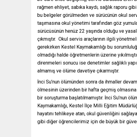
rağmen ehliyet, sabıka kaydı, sağlık raporu gib
bu belgeler görülmeden ve sürücünün okul serv
taşımasına okul yönetimi tarafından göz yumula
sürücüsünün henüz 22 yaşında olduğu ve yasalar
çıkmıştır. Okul servis araçlarının ilgili yönet
gerekirken Kestel Kaymakamlığı bu sorumluluğu
olmadığı halde öğretmenlerin üzerine yıkılmıştı
direnmeleri sonucu ise denetimler sağlıklı yapı
almamış ve ölüme davetiye çıkarmıştır.
İnci Su’nun ölümünden sonra da ihmaller devam e
ölmesinin üzerinden bir hafta geçmiş olmasına r
bir soruşturma başlatılmamıştır. İnci Su’nun ölü
Kaymakamlığı, Kestel İlçe Milli Eğitim Müdürlü
hayatını tehlikeye atan, okul güvenliğini sağla
gibi diğer öğrencilerimiz için de büyük bir güve