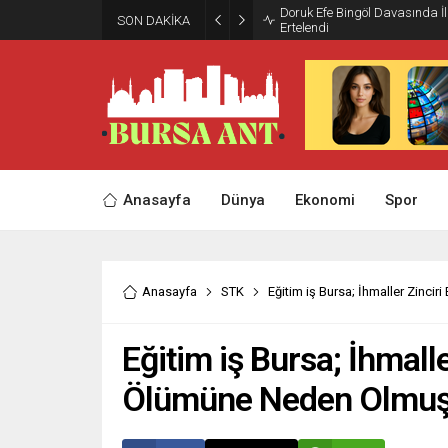
Doruk Efe Bingöl Davasında 
SON DAKİKA
Ertelendi
Anasayfa
Dünya
Ekonomi
Spor
Anasayfa
STK
Eğitim iş Bursa; İhmaller Zinci
Eğitim iş Bursa; İhmalle
Ölümüne Neden Olmuş