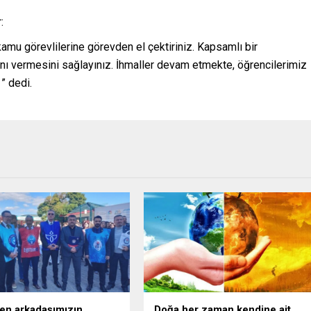
:
amu görevlilerine görevden el çektiriniz. Kapsamlı bir
ını vermesini sağlayınız. İhmaller devam etmekte, öğrencilerimiz
” dedi.
en arkadaşımızın
Doğa her zaman kendine ait