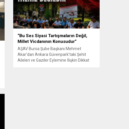
Senle...
“Bu Ses Siyasi Tartışmaların Değil,
Millet Vicdanının Konusudur”
AŞAV Bursa Şube Başkanı Mehmet
Akar’dan Ankara Güvenpark’taki Şehit
Aileleri ve Gaziler Eylemine İlişkin Dikkat
Çeken Açıklama… BURSA – Anadolu Şehit
Aileleri Gazileri ve Güvenlik Korucuları
(AŞAV) Vakfı Bursa Şube Başkanı Mehmet
Akar, Ankara Güvenpark’ta günlerdir
devam eden şehit aileleri ve gazilerin
eylemlerine ilişkin kapsamlı bir yazılı basın
açıklaması yayımladı....