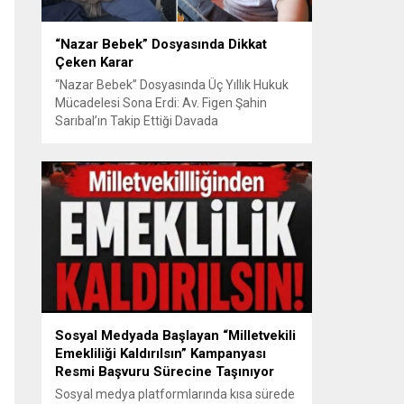
“Nazar Bebek” Dosyasında Dikkat
Çeken Karar
“Nazar Bebek” Dosyasında Üç Yıllık Hukuk
Mücadelesi Sona Erdi: Av. Figen Şahin
Sarıbal’ın Takip Ettiği Davada
Mahkemeden Dikkat Çeken Karar
Avusturya’da başlayan aile uyuşmazlığı
Türkiye’de uluslararası hukuk boyutlarıyla
görüldü BURSA – Avusturya’da başlayan
ve Türkiye’de yaklaşık üç yıl boyunca
devam eden “Nazar Bebek” dosyasında
yargılama süreci tamamlandı. Bursa 3.
Aile...
Sosyal Medyada Başlayan “Milletvekili
Emekliliği Kaldırılsın” Kampanyası
Resmi Başvuru Sürecine Taşınıyor
Sosyal medya platformlarında kısa sürede