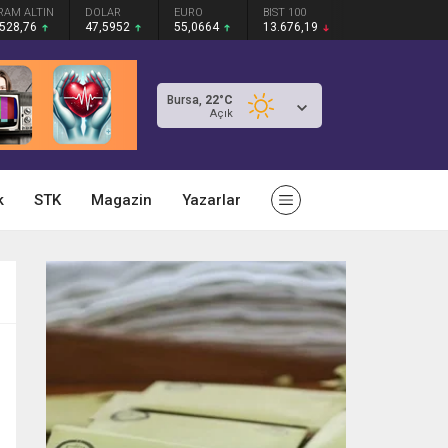
RAM ALTIN
DOLAR
EURO
BIST 100
.528,76
47,5952
55,0664
13.676,19
Bursa,
22
°C
Açık
k
STK
Magazin
Yazarlar