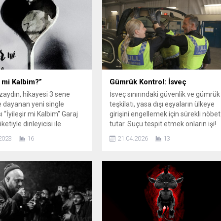
r mi Kalbim?”
Gümrük Kontrol: İsveç
zaydın, hikayesi 3 sene
İsveç sınırındaki güvenlik ve gümrük
 dayanan yeni single
teşkilatı, yasa dışı eşyaların ülkeye
 “İyileşir mi Kalbim” Garaj
girişini engellemek için sürekli nöbet
ketiyle dinleyicisi ile
tutar. Suçu tespit etmek onların işi!
. İndirme Linkleri
Gümrük Kontrol: İsveç, yeni
2023
16
21.04.2026
13
aflar • Basın Bülteni • Ses
bölümüyle 23 Nisan Perşembe
• Klip • Karaburun’da bir
20.30’da DMAX’te. Yayınlanacak
de yaşayan ve 3 senedir
yeni bölümünde; Niklas düğün için
k yaparak hayatına devam
yüklü miktarda alkol alan iki
şan Özaydın, kariyerini
Norveçliyle tanışır. İkili strese girer
nel alana taşıyarak ilk
ve kimin ne...
alışması “Baykuş”u
z...