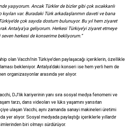
inde yaşıyorum. Ancak Türkler de bizler gibi çok sıcakkanlı
p kıyıları var. Buradaki Türk arkadaşlarımın daveti ve bana
 Türkiye’de çok sayıda dostum bulunuyor. Bu yıl hem ziyaret
k Antalya’ya geliyorum. Herkesi Türkiye’yi ziyaret etmeye
i seven herkesi de konserime bekliyorum.”
hip olan Vacchi’nin Türkiye’den paylaşacağı içeriklerin, özellikle
aması bekleniyor. Antalya’daki konseri ise hem yerli hem de
nen organizasyonlar arasında yer alıyor.
acchi, DJ’lik kariyerinin yanı sıra sosyal medya fenomeni ve
i yaşam tarzı, dans videoları ve lüks yaşamını yansıtan
pçiye ulaşan Vacchi, aynı zamanda sanayi makineleri üretimi
nda yer alıyor. Sosyal medyada paylaştığı içeriklerle yıllardır
mlerinden biri olmayı sürdürüyor.