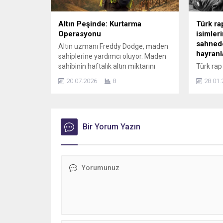
Altın Peşinde: Kurtarma
Türk ra
Operasyonu
isimler
sahnede
Altın uzmanı Freddy Dodge, maden
hayranla
sahiplerine yardımcı oluyor. Maden
sahibinin haftalık altın miktarını
Türk rap
artırabilirse, kârından pay alıyor.
kelimele
20.07.2026
8
28.01.
Ancak başarısız olursa… Tek kuruş
anlatıc
talep etmiyor. Altın Peşinde:
albümün
Kurtarma Operasyonu, yeni
sonra, Ba
bölümüyle 22 Temmuz Çarşamba
işbirliği
19.30’da DMAX’te. Yayınlanacak
Bir Yorum Yazın
eden #ad
yeni bölümde; Freddy ve Juan
selamlad
acemi madencilere yardım ederken
üretimler
dağda yangın çıkınca işler sarpa...
eklemek 
çalışmal
geçtiğim
sahnesin
Son dön
bahsetti
Bostancı 