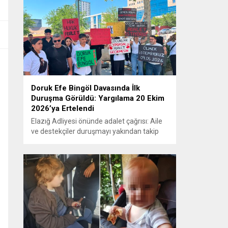
Doruk Efe Bingöl Davasında İlk
Duruşma Görüldü: Yargılama 20 Ekim
2026’ya Ertelendi
Elazığ Adliyesi önünde adalet çağrısı: Aile
ve destekçiler duruşmayı yakından takip
etti ELAZIĞ – Doruk Efe Bingöl’ün hayatını
kaybetmesine ilişkin yürütülen ceza
soruşturması kapsamında açılan davanın
ilk duruşması Elazığ 2. Ağır Ceza
Mahkemesi’nde görüldü. Kamuoyunun
yakından takip ettiği davanın ilk duruşması
öncesinde, Doruk Efe Bingöl’ün ailesine
destek olmak isteyen çok...