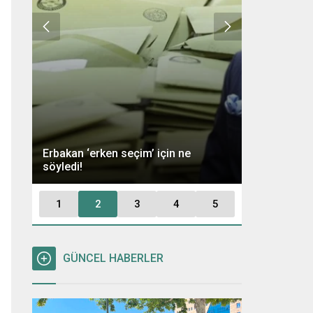
Ümit Özdağ 
Erbakan ‘erken seçim’ için ne
Kararı: “Büt
söyledi!
Tutuklayaca
1
2
3
4
5
GÜNCEL HABERLER