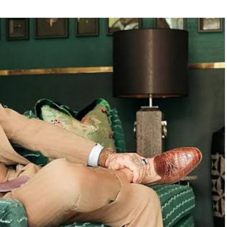
“Engellilik Bir Eksiklik Değil,
Adalet Meselesidir”