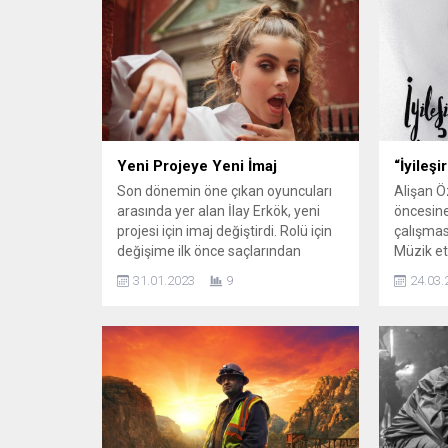
Yeni Projeye Yeni İmaj
“İyileşi
Son dönemin öne çıkan oyuncuları
Alişan Ö
arasında yer alan İlay Erkök, yeni
öncesine
projesi için imaj değiştirdi. Rolü için
çalışması
değişime ilk önce saçlarından
Müzik eti
başlayan güzel oyuncu, bambaşka
buluşuyor
31.01.2023
9
24.03.
görünüme büründü. Yeni halini
• Fotoğr
sosyal medyadan takipçileri ile
Dosyası 
paylaşan Erkök, hayranlarını adeta
köy evin
büyüledi. Kısa sürede büyük beğeni
çiftçili
toplayan fotoğraf kareleri, yorum
eden Ali
yağmuruna tutuldu. ...
profesyo
single ç
geçtiğimi