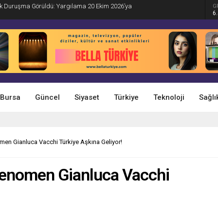
İlk Duruşma Görüldü: Yargılama 20 Ekim 2026’ya
G
6
Bursa
Güncel
Siyaset
Türkiye
Teknoloji
Sağlı
men Gianluca Vacchi Türkiye Aşkına Geliyor!
Fenomen Gianluca Vacchi