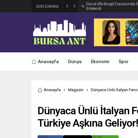
Doruk Efe Bingöl Davasında 
SON DAKİKA
Ertelendi
Anasayfa
Dünya
Ekonomi
Spor
Anasayfa
Magazin
Dünyaca Ünlü İtalyan Feno
Dünyaca Ünlü İtalyan 
Türkiye Aşkına Geliyor!