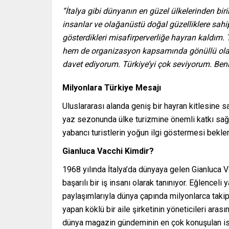
“İtalya gibi dünyanın en güzel ülkelerinden bir
insanlar ve olağanüstü doğal güzelliklere sahi
gösterdikleri misafirperverliğe hayran kaldım.
hem de organizasyon kapsamında gönüllü olara
davet ediyorum. Türkiye’yi çok seviyorum. Ben
Milyonlara Türkiye Mesajı
Uluslararası alanda geniş bir hayran kitlesine sa
yaz sezonunda ülke turizmine önemli katkı sağl
yabancı turistlerin yoğun ilgi göstermesi bekle
Gianluca Vacchi Kimdir?
1968 yılında İtalya’da dünyaya gelen Gianluca V
başarılı bir iş insanı olarak tanınıyor. Eğlencel
paylaşımlarıyla dünya çapında milyonlarca taki
yapan köklü bir aile şirketinin yöneticileri arası
dünya magazin gündeminin en çok konuşulan isi