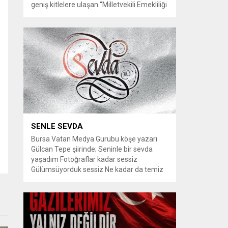
geniş kitlelere ulaşan “Milletvekili Emekliliği
Kaldırılsın” kampanyası, yeni bir aşamaya
geçiyor. Kampanyayı destekleyen
vatandaşlar, milletvekillerine tanınan
emeklilik haklarının yeniden düzenlenmesi
talebiyle TBMM Dilekçe Komisyonu ve
Cumhurbaşkanlığı İletişim Merkezi
(CİMER) üzerinden resmi başvurular
yapılması çağrısında bulunuyor. Son
dönemde sosyal medya platformlarında
en çok konuşulan konular arasında...
SENLE SEVDA
Bursa Vatan Medya Gurubu köşe yazarı
Gülcan Tepe şiirinde; Seninle bir sevda
yaşadım Fotoğraflar kadar sessiz
Gülümsüyorduk sessiz Ne kadar da temiz
habersiz Adını Rüzgar koydum Geldiğinde
Bahardı için Gidişinde sonbahar oldum Bir
bakışın yetiyordu gözlerime Dünyayı
tutturmaya ben de Kalbim Sen Diye çırpınıp
duruyordu Zamana yarışıyordu inat Hayata