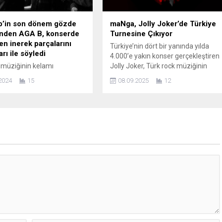
p’in son dönem gözde
maNga, Jolly Joker’de Türkiye
inden AGA B, konserde
Turnesine Çıkıyor
n inerek parçalarını
Türkiye’nin dört bir yanında yılda
rı ile söyledi
4.000’e yakın konser gerçekleştiren
 müziğinin kelamı
Jolly Joker, Türk rock müziğinin
rle mühürleyen
öncü gruplarından maNga’nın
2024
15
08.09.2025
12
ısı Aga B, Muamma
konser tarihlerini sosyal medya
ü yayınladıktan
hesapları üzerinden duyurdu. Arka
rış Demirel ile yaptığı
arkaya verdiği konserlerle yaza
 ‘Üzümlü Kek’ i takip
damgasını vuran maNga, enerjik
alet ile sevenlerini
sahne performansı ve dillerden
ı. Tüm bu
düşmeyen hit şarkılarıyla
inin yanına yenilerini
müzikseverlerle yeniden buluşacak.
için stüdyoda bir taraftan
“Bir Kadın Çizeceksin”, “Dursun
arına devam eden Aga B,
Zaman”, “Beni Benimle...
iz gece Babylon
de performansını sergiledi.
emin adından sıkça
ren Aga B, Oak ayında
Gösteri...