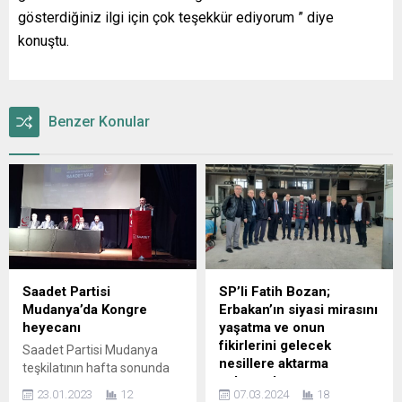
gösterdiğiniz ilgi için çok teşekkür ediyorum ” diye
konuştu.
Benzer Konular
Saadet Partisi
SP’li Fatih Bozan;
Mudanya’da Kongre
Erbakan’ın siyasi mirasını
heyecanı
yaşatma ve onun
fikirlerini gelecek
Saadet Partisi Mudanya
nesillere aktarma
teşkilatının hafta sonunda
çabasındayız
kongre heyecanı vardı.
23.01.2023
12
07.03.2024
18