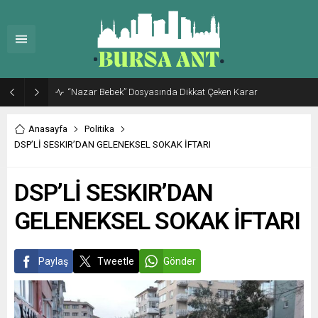
Sosyal Medyada Başlayan “Milletvekili Emekliliği Kaldırılsın” Kampanyası Resmi Başvuru Sürecine Taşınıyor
Anasayfa
Politika
DSP’Lİ SESKIR’DAN GELENEKSEL SOKAK İFTARI
DSP’Lİ SESKIR’DAN
GELENEKSEL SOKAK İFTARI
Paylaş
Tweetle
Gönder