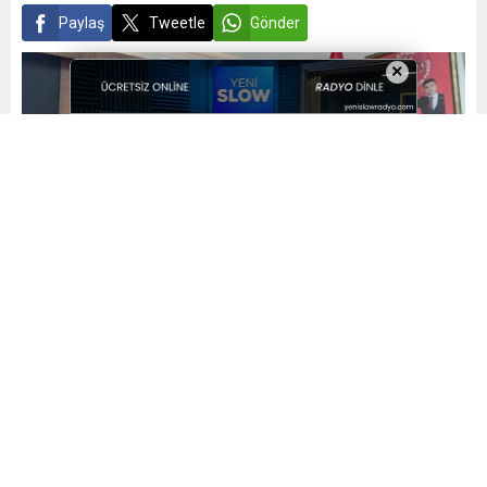
Paylaş
Tweetle
Gönder
×
Yayınlama: 08.04.2024
A
A
+
-
0
Aydınlık Geleceğin Partisi Genel Başkan Yardımcısı
Teşkilat Başkanı ve Alemi Nizam Ocakları Genel Başkanı,