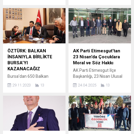
Mudanya Uğur Mumcu
Saadet Partisi Tavşanlı
Kültür Merkezinde
Belediye Başkan Adayı Dr.
gerçekleşen kongrede
Fatih Bozan saha
yoğun katılım gerçekleşti.
çalışmalarını hızlandırdı.
İstiklal marşının
Mahalle ziyaretlerinde
okunmasıyla başlayan
hayvansever ve STK
kongre, divan heyetini
temsilcisi Necdet Demirat ile
seçilmesiyle sunulan
bir çay içimliği sohbet eden
faaliyet ve hesap raporları
başkan adayı Fatih Bozan’a
ÖZTÜRK: BALKAN
AK Parti Etimesgut’tan
kabul edildi. Daha sonra
başarılar dilerken; “Sokak
İNSANIYLA BİRLİKTE
23 Nisan’da Çocuklara
siyasi konuşmalara
hayvanlarımız bu şehrin
BURSA’YI
Moral ve Söz Hakkı
geçilerek il başkanı Mehmet
sahipleridir. Onların
KAZANACAĞIZ
AK Parti Etimesgut İlçe
Atmaca’nın selamlama
incilmelerine müsaade
Bursa’dan 650 Balkan
Başkanlığı, 23 Nisan Ulusal
konuşmasıyla başladı.
etmeyeceğiz.” dedi. Bazan;
göçmeni Cumhuriyet Halk
Egemenlik ve Çocuk
Kongreye misafir olarak
“İsraf, rüşvet ve yolsuzluk
29.11.2023
13
24.04.2025
13
Partisi’ne üye oldu. Üyelere
Bayramı’nı hastane ziyareti
katılan...
düzenine son vereceğiz....
rozetleri Genel Başkan
ve temsili başkanlık
Özgür Özel tarafından
programı ile kutladı. Tedavi
takdim edildi. Bursa’nın
gören çocuklara oyuncaklar
Balkan göçmenleri
dağıtıldı, minikler hayallerini
Cumhuriyet Halk Partisi’nin
özgürce dile getirme fırsatı
100’üncü yılı kapsamında
buldu AK
Genel Başkan Özgür Özel
Parti Etimesgut İlçe