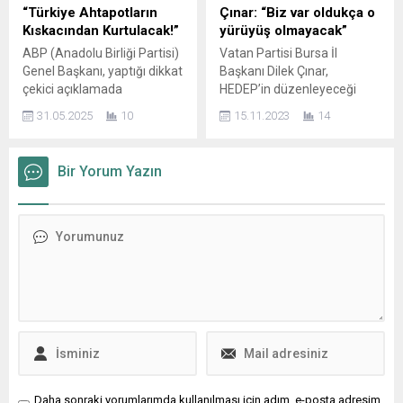
tarafından başlatılan üyelik
Başkanlığı, 23 Nisan Ulusal
“Türkiye Ahtapotların
Çınar: “Biz var oldukça o
kampanyasına güçlü bir
Egemenlik ve Çocuk
Kıskacından Kurtulacak!”
yürüyüş olmayacak”
katılımla destek verdi.
Bayramı’nı hastane ziyareti
ABP (Anadolu Birliği Partisi)
Vatan Partisi Bursa İl
Rozetlerini almak için
ve temsili başkanlık
Genel Başkanı, yaptığı dikkat
Başkanı Dilek Çınar,
Ankara’nın yolunu tutan 650
programı ile kutladı. Tedavi
çekici açıklamada
HEDEP’in düzenleyeceği
Balkan göçmeni yeni...
gören...
Türkiye’nin içinde bulunduğu
terörist başı “Abdullah
31.05.2025
10
15.11.2023
14
sıkıntılı duruma değinerek,
Öcalan’a Özgürlük
güçlü bir milli uyanış
Yürüyüşü”ne ilişkin Gemlik
çağrısında bulundu. Başkan,
Meydanı’nda açıklamalarda
Bir Yorum Yazın
“Türkiye bugün çıkar
bulundu. Çınar, “Teröre
çevrelerinin, bir ahtapot gibi
özgürlük yürüyüşü
her alana sızmış karanlık
yapılamaz” dedi. Vatan
yapıların kıskacında olabilir;
Partisi Bursa İl Başkanı Dilek
ancak bizler, Atatürk’ün
Çınar, HEDEP’in 18 Kasım’da
izinde yürüyen dava
Gemlik’te gerçekleştireceği
adamlarıyla bu karanlığı
terörist başı “Abdullah
yırtmaya hazırız,” ifadelerini
Öcalan’a Özgürlük
kullandı....
Yürüyüşü” öncesi Gemlik
Meydanı’nda yaptığı basın
açıklamasıyla...
Daha sonraki yorumlarımda kullanılması için adım, e-posta adresim