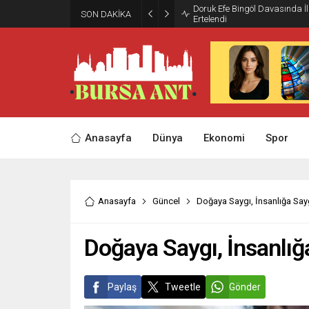
Doruk Efe Bingöl Davasında 
SON DAKİKA
Ertelendi
Anasayfa
Dünya
Ekonomi
Spor
Anasayfa
Güncel
Doğaya Saygı, İnsanlığa Say
Doğaya Saygı, İnsanlığ
Paylaş
Tweetle
Gönder