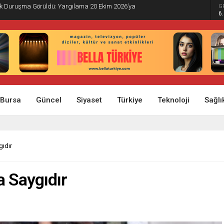
İlk Duruşma Görüldü: Yargılama 20 Ekim 2026’ya
G
6
Bursa
Güncel
Siyaset
Türkiye
Teknoloji
Sağlı
gıdır
a Saygıdır