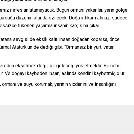
temiz nefes anlatamayacak. Bugün ormanı yakanlar, yarın gölge
e kurduğu düzenin altında ezilecek. Doğa intikam almaz, sadece
e sessizce tükenen yaşamla insanın karşısına çıkar.
vatana sevgisi de eksik kalır. İnsan doğadan koparsa, önce
emal Atatürk’ün de dediği gibi: “Ormansız bir yurt, vatan
 odun eksiltmek değil, bir geleceği yok etmektir. Bir nehri
r. Ve doğayı kaybeden insan, aslında kendini kaybetmiş olur.
 ormanı ve suyu korumak, yarının vicdanını ve insanlığını