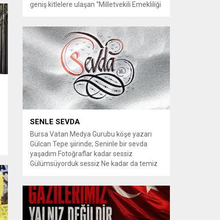
geniş kitlelere ulaşan “Milletvekili Emekliliği
Kaldırılsın” kampanyası, yeni bir aşamaya
geçiyor. Kampanyayı destekleyen
vatandaşlar, milletvekillerine tanınan
emeklilik haklarının yeniden düzenlenmesi
talebiyle TBMM Dilekçe Komisyonu ve
Cumhurbaşkanlığı İletişim Merkezi
(CİMER) üzerinden resmi başvurular
yapılması çağrısında bulunuyor. Son
dönemde sosyal medya platformlarında
en çok konuşulan konular arasında...
SENLE SEVDA
Bursa Vatan Medya Gurubu köşe yazarı
Gülcan Tepe şiirinde; Seninle bir sevda
yaşadım Fotoğraflar kadar sessiz
Gülümsüyorduk sessiz Ne kadar da temiz
habersiz Adını Rüzgar koydum Geldiğinde
z
Bahardı için Gidişinde sonbahar oldum Bir
bakışın yetiyordu gözlerime Dünyayı
tutturmaya ben de Kalbim Sen Diye çırpınıp
duruyordu Zamana yarışıyordu inat Hayata