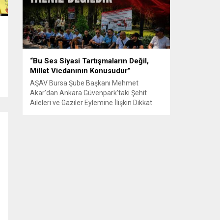
Senle...
“Bu Ses Siyasi Tartışmaların Değil,
Millet Vicdanının Konusudur”
AŞAV Bursa Şube Başkanı Mehmet
Akar’dan Ankara Güvenpark’taki Şehit
Aileleri ve Gaziler Eylemine İlişkin Dikkat
Çeken Açıklama… BURSA – Anadolu Şehit
Aileleri Gazileri ve Güvenlik Korucuları
(AŞAV) Vakfı Bursa Şube Başkanı Mehmet
Akar, Ankara Güvenpark’ta günlerdir
devam eden şehit aileleri ve gazilerin
eylemlerine ilişkin kapsamlı bir yazılı basın
açıklaması yayımladı....