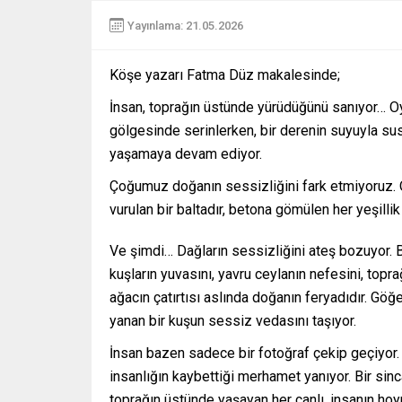
Yayınlama: 21.05.2026
Köşe yazarı Fatma Düz makalesinde;
İnsan, toprağın üstünde yürüdüğünü sanıyor… Oy
gölgesinde serinlerken, bir derenin suyuyla sus
yaşamaya devam ediyor.
Çoğumuz doğanın sessizliğini fark etmiyoruz. Oy
vurulan bir baltadır, betona gömülen her yeşillik
Ve şimdi… Dağların sessizliğini ateş bozuyor. B
kuşların yuvasını, yavru ceylanın nefesini, toprağ
ağacın çatırtısı aslında doğanın feryadıdır. Gö
yanan bir kuşun sessiz vedasını taşıyor.
İnsan bazen sadece bir fotoğraf çekip geçiyor. 
insanlığın kaybettiği merhamet yanıyor. Bir si
toprağın üstünde yaşayan her canlı, insanın hoy