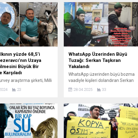
lkının yüzde 68,5’i
WhatsApp Üzerinden Büyü
ezeravcı’nın Uzaya
Tuzağı: Serkan Taşkıran
lmesini Büyük Bir
Yakalandı
e Karşıladı
WhatsApp üzerinden büyü bozma
vey araştırma şirketi, Milli
vaadiyle kişileri dolandıran Serkan
ogramı kapsamında Türk
Taşkıran tutuklandı. Uzmanlar,
2024
23
28.04.2025
33
 Bilim Misyonu (TABM) ile
vatandaşları kişisel bilgilerini
nderilen ve görevini
korumaları için uyardı. Adı Serkan
la tamamlayarak yurda
Taşkıran Sosyal medya üzerinden
pan ilk Türk Astronot Alper
açtığı bir sayfada, insanlara ücretsi
ı’nın uzaya gönderilmesi
bakım yapacağını, evlenemeyen, iş
a Türk halkının neler
bulamayan, evde sebepsiz
ini araştırdı. Türkiye
huzursuzluk yaşayanlara ya da
 2.024 kişinin katıldığı
evlerinde muska ve büyü gibi şeyler