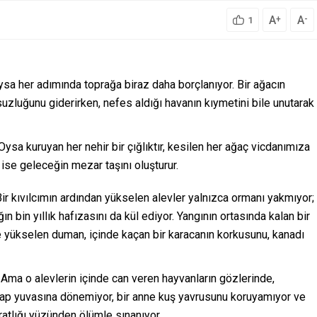
A
A
+
-
1
sa her adımında toprağa biraz daha borçlanıyor. Bir ağacın
uzluğunu giderirken, nefes aldığı havanın kıymetini bile unutarak
sa kuruyan her nehir bir çığlıktır, kesilen her ağaç vicdanımıza
 ise geleceğin mezar taşını oluşturur.
ir kıvılcımın ardından yükselen alevler yalnızca ormanı yakmıyor;
ın bin yıllık hafızasını da kül ediyor. Yangının ortasında kalan bir
ğe yükselen duman, içinde kaçan bir karacanın korkusunu, kanadı
Ama o alevlerin içinde can veren hayvanların gözlerinde,
ncap yuvasına dönemiyor, bir anne kuş yavrusunu koruyamıyor ve
ratlığı yüzünden ölümle sınanıyor.