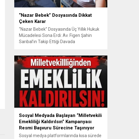
“Nazar Bebek” Dosyasında Dikkat
Çeken Karar
“Nazar Bebek” Dosyasında Üç Yıllık Hukuk
Mücadelesi Sona Erdi: Av. Figen Şahin
Sarıbal’ın Takip Ettiği Davada
Mahkemeden Dikkat Çeken Karar
Avusturya’da başlayan aile uyuşmazlığı
Türkiye’de uluslararası hukuk boyutlarıyla
görüldü BURSA – Avusturya’da başlayan
ve Türkiye’de yaklaşık üç yıl boyunca
devam eden “Nazar Bebek” dosyasında
yargılama süreci tamamlandı. Bursa 3.
Aile...
Sosyal Medyada Başlayan “Milletvekili
Emekliliği Kaldırılsın” Kampanyası
Resmi Başvuru Sürecine Taşınıyor
Sosyal medya platformlarında kısa sürede