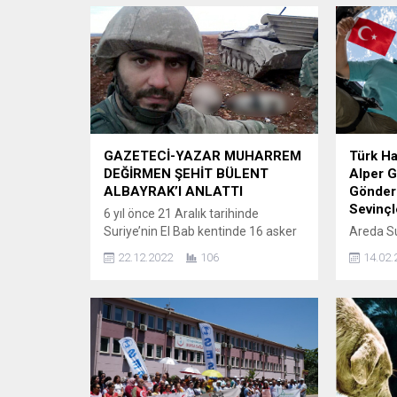
GAZETECİ-YAZAR MUHARREM
Türk Ha
DEĞİRMEN ŞEHİT BÜLENT
Alper G
ALBAYRAK’I ANLATTI
Gönderi
Sevinçl
6 yıl önce 21 Aralık tarihinde
Suriye’nin El Bab kentinde 16 asker
Areda Sur
ile birlikte şehit düşen Binbaşı
Uzay Pr
22.12.2022
106
14.02.
Bülent Albayrak için önce
Astronot
Orhangazi Şehitliğindeki mezarı
uzaya gö
başında anma programı, ardından
başarıy
da ismini taşıdığı Orhangazi Şehit
dönüş ya
Bülent Albayrak İlkokulunda Tarihçi
Gezeravc
Gazeteci-Yazar Muharrem
karşısınd
Değirmen tarafından verilen
hissettiğ
konferans ile anıldı. Fırat Kalkanı
genelinde