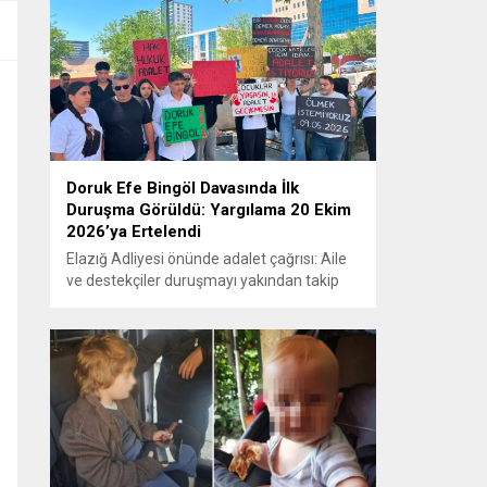
Doruk Efe Bingöl Davasında İlk
Duruşma Görüldü: Yargılama 20 Ekim
2026’ya Ertelendi
Elazığ Adliyesi önünde adalet çağrısı: Aile
ve destekçiler duruşmayı yakından takip
etti ELAZIĞ – Doruk Efe Bingöl’ün hayatını
kaybetmesine ilişkin yürütülen ceza
soruşturması kapsamında açılan davanın
ilk duruşması Elazığ 2. Ağır Ceza
Mahkemesi’nde görüldü. Kamuoyunun
yakından takip ettiği davanın ilk duruşması
öncesinde, Doruk Efe Bingöl’ün ailesine
destek olmak isteyen çok...