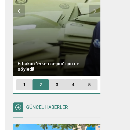
Ümit Özdağ 
Erbakan ‘erken seçim’ için ne
Kararı: “Büt
söyledi!
Tutuklayaca
1
2
3
4
5
GÜNCEL HABERLER