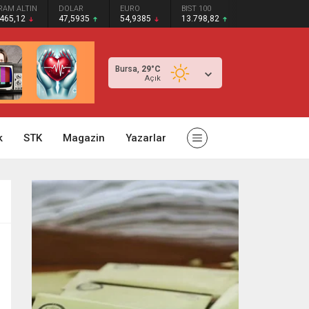
RAM ALTIN
DOLAR
EURO
BIST 100
.465,12
47,5935
54,9385
13.798,82
Bursa,
29
°C
Açık
k
STK
Magazin
Yazarlar