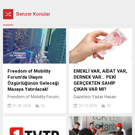
Benzer Konular
Freedom of Mobility
EMEKLİ VAR, AİDAT VAR,
Forum’da Ulaşım
DERNEK VAR… PEKİ
Özgürlüğünün Geleceği
GERÇEKTEN SAHİP
Masaya Yatırılacak!
ÇIKAN VAR MI?
Freedom of Mobility Forum,
Gazeteci-Yazar Hasan
3 Nisan’da İkincisi
Mesut Ekmen’in kaleminden
01.03.2024
16
24.12.2025
25
Düzenlenecek Olan
sarsıcı gerçekler… Bir
Etkinliğin Detaylarını
zamanlar emeklilik, bir
Açıkladı! Freedom of
ömrün alın terine karşılık
Mobility Forum’da Ulaşım
huzur, dinlenme ve insanca
Özgürlüğünün Geleceği
yaşam demekti. Bugün ise