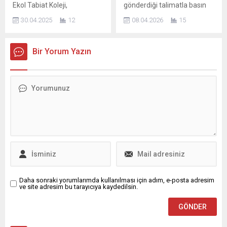
Ekol Tabiat Koleji,
gönderdiği talimatla basın
meslektir. Görevimiz; doğru
sanayiinde ürettiği milli
uluslararası dostluk ve
mensuplarını yakından
haberi,...
teknolojileri yerinde
30.04.2025
12
08.04.2026
15
kültürel etkileşimin en güzel
ilgilendiren önemli bir
inceleme şansı buldu....
örneklerinden birine ev
uygulamayı yeniden
sahipliği yaptı. Kazakistan’ın
hatırlattı. Buna göre, geçerli
Bir Yorum Yazın
ünlü dans okulu öğrenci
basın kartı ibraz eden
grubu ERKENAZ, bu yılki ana
gazetecilerden ayrıca kimlik
teması “Hayat, Çocuklar
belgesi talep edilmeyecek.
Gülünce Güzel” olan TRT 47.
İçişleri Bakanlığı tarafından il
Uluslararası 23 Nisan Çocuk
emniyet müdürlükleri ve
Şenliği etkinliği ve gala
jandarma birimlerine iletilen
programına Cumhurbaşkanı
yazıda, usulüne uygun
Recep Tayyip Erdoğan’ın
olarak düzenlenmiş basın
katılımı ve himayesiyle
kartlarının resmi kimlik
Ankara’...
belgesi...
Daha sonraki yorumlarımda kullanılması için adım, e-posta adresim
ve site adresim bu tarayıcıya kaydedilsin.