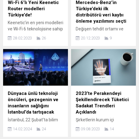
Wi-Fi 6’lı Yeni Keenetic
Mercedes-Benz’in
Router modelleri
Türkiye’deki ilk
Türkiye’de!
distribütörü veri kaybı
önleme yazılımını seçti
Keenetic’in en yeni modelleri
ve Wi-Fi 6 teknolojisine sahip
Değişen tehdit ortamı ve
modelleri Keenetic Hopper
artan veri akışları veri
28.02.2023
26
20.12.2023
9
ve Keenetic Sprinter
güvenliğini BT liderlerinin
Türkiye’de satışa
ajandasında ilk sıralara
sunuldu.Dünyanın önde
taşırken, tahminler veri
gelen ağ teknolojileri
sızıntılarının ortalama
üreticisi Keenetic Wi-Fi 6
maliyetinin 2023’te 4,45
destekli yeni router
milyon dolar olduğunu
modellerini Türk
gösterdi. Türk otomotiv
kullanıcılarla buluşturuyor.
perakendecisi, değişen
Keenetic Hopper ve Sprinter
koşullara uyum sağlamak ve
Dünyaca ünlü teknoloji
2023’te Perakendeyi
yeni Wi-Fi 6 teknolojisi ile
KVKK gereksinimlerini
öncüleri, gezegenin ve
Şekillendirecek Tüketici
neler sunuyor! AX1800
karşılamak için veri kaybı
insanların sağlığını
Sadakat Trendleri
hızları, güçlü donanımı ve
önleme çözümünü yeniledi.
İstanbul’da tartışacak
Açıklandı
bulut...
Gelişen teknolojileri siber
İstanbul, 22 Şubat’ta bilim
Şirketlerin kurum içi
saldırganların teknik ve
ve teknolojiye dayalı
girişimcilik ile geliştirdiği
araçlarını...
14.02.2024
24
09.08.2023
14
girişimciliği hızlandırmayı
fikirlerinin doğru inovatif
amaçlayan bir zirveye ev
adımlarla hayata geçmesi