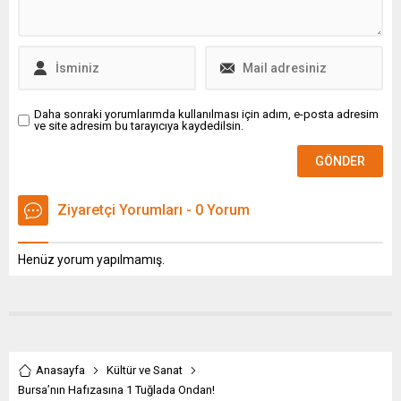
film ve animasyon
veri analiz yöntemlerini ve
kategorilerinin en
müşteri ilişkilerini de kökten
inanılmazlarını büyük
değiştirme potansiyeline
ödüllerle buluşturuyor. Bu
sahip. Bu yazıda,...
seneki teması “İnanılmaz bir
gelecekle tanışın”...
Daha sonraki yorumlarımda kullanılması için adım, e-posta adresim
ve site adresim bu tarayıcıya kaydedilsin.
Ziyaretçi Yorumları - 0 Yorum
Henüz yorum yapılmamış.
Anasayfa
Kültür ve Sanat
Bursa’nın Hafızasına 1 Tuğlada Ondan!