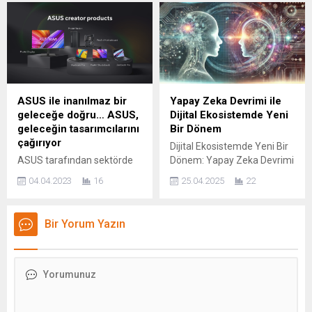
sahipliği yapacak. Etkinlik,
ve global olarak
aralarında CERN, SOSV,
ticarileşmesini sağlayan
Hyperloop, Oxford
alanının lider şirketi GOOINN
Üniversitesi ve Cambridge
Innovation, bu ay sektör
Üniversitesi’nden isimlerin
raporlarında perakende
olduğu, dünyanın önde
sektörünü
gelen inovatörlerini ve
şekillendirecek LoyaltyTech
ASUS ile inanılmaz bir
Yapay Zeka Devrimi ile
yatırımcılarını ilk kez
2023 (Tüketici Sadakat
geleceğe doğru… ASUS,
Dijital Ekosistemde Yeni
Türkiye’de ağırlayacak.
Teknolojileri) pazarını ve
geleceğin tasarımcılarını
Bir Dönem
Türkiye’de girişimciliğin
gelecek trendlerini incelediği
çağırıyor
Dijital Ekosistemde Yeni Bir
merkezi konumundaki
raporu açıkladı. GOOINN
ASUS tarafından sektörde
Dönem: Yapay Zeka Devrimi
İstanbul, 22 Şubat’ta önemli
Loyalty Tech 2023
yaratıcılığı desteklemek
Günümüzde dijital
bir etkinliğe ev sahipliği
Raporu ile müşterilerin nasıl
04.04.2023
16
25.04.2025
22
amacıyla her yıl global çapta
pazarlama, teknolojinin
yapacak....
edinildiğine, nasıl etkileşim
düzenlenen ProArtist
getirdiği yeniliklerle her
kurulduğuna ve...
Ödülleri’nin bu yılki
geçen gün evrim geçiriyor.
Bir Yorum Yazın
başvuruları başladı. Özgün
Özellikle yapay zeka (YZ)
ve farklı vizyonların kendini
teknolojilerinin hızla
dünyaya tanıtması için
gelişmesi, dijital ekosistemin
büyük bir platform sağlayan
sadece pazarlama
tasarım yarışması;
stratejilerini değil, aynı
fotoğrafçılık, grafik tasarım,
zamanda iş yapış şekillerini,