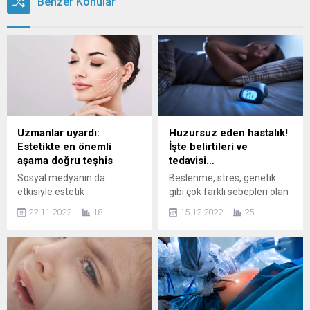
Benzer Konular
Uzmanlar uyardı:
Huzursuz eden hastalık!
Estetikte en önemli
İşte belirtileri ve
aşama doğru teşhis
tedavisi…
Sosyal medyanın da
Beslenme, stres, genetik
etkisiyle estetik
gibi çok farklı sebepleri olan
operasyonlara talep
İrritabl Bağırsak
22.11.2022
18
15.12.2022
25
artarken, insanların yüzünde
Sendromu(IBS) sindirim
en çok dikkat çeken kısım
sistemini etkileyen ve hayat
olan burun, %7,5 oranla
kalitesini düşüren yaygın bir
estetik tercihlerinde üst
rahatsızlıktır. Halk arasında
sıralara yerleşiyor. Estetik ve
Huzursuz Bağırsak
güzellik merkezi
Sendromu olarak da bilinen
MediAvrupa, bu
ve genellikle mide krampları,