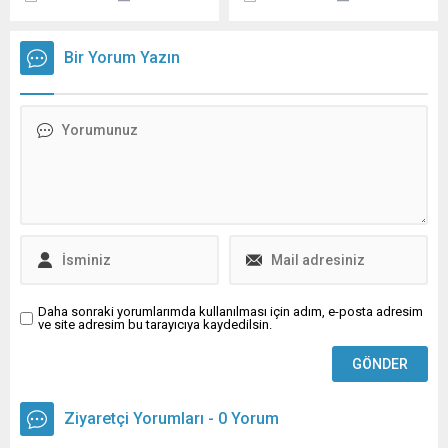
bakımı tam anlamıyla
Genel Cerrahi Uzmanı Prof.
karşılanamayan yaşlılar,
Dr. Ali Kağan Gökakın,
beklediği konforu Bursa’da
genellikle 20 ile 40 yaş
Bir Yorum Yazın
kapılarını açan Özel Güven
arasındaki genç hastalarda
Huzurevi ve Yaşlı Bakım
ve kadın hastalarda
Merkezi’nde buluyor.
erkeklere kıyasla 7 kat daha
Bursa’nın Nilüfer İlçesi’nde
sık görülen zehirli guatr, yani
bulunan Özel Güven
Graves hastalığı hakkında
Huzurevi ve Yaşlı Bakım
bilgi verdi. Hastalığın
Merkezi, toplumun en büyük
vücuttaki çeşitli sistemleri
ihtiyaçlarından biri olan
doğrudan etkileyebileceği
yaşlılık döneminde konforlu
konusunda uyarıda bulunan
bir hayatın...
Prof. Dr. Gökakın, “Bu
hastalığa sahip kişiler,...
Daha sonraki yorumlarımda kullanılması için adım, e-posta adresim
ve site adresim bu tarayıcıya kaydedilsin.
Ziyaretçi Yorumları - 0 Yorum