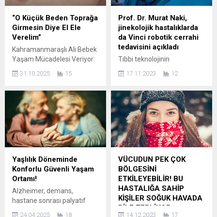
operasyonlarda dikkat
şişkinlik, ishal, kabızlık gibi
edilmesi gereken kriterleri
belirtilerle kendini gösteren
“O Küçük Beden Toprağa
Prof. Dr. Murat Naki,
sıralıyor. Sosyal medyanın
bu hastalık hakkında önemli
Girmesin Diye El Ele
jinekolojik hastalıklarda
da teşvik edici etkisiyle
bilgiler aktaran Fitoterapist
Verelim”
da Vinci robotik cerrahi
insanların dış görünüşlerine
Uzmanı Dr. Muammer...
tedavisini açıkladı
Kahramanmaraşlı Ali Bebek
daha fazla önem vermesi,
Yaşam Mücadelesi Veriyor:
Tıbbi teknolojinin
estetik...
“O Küçük Beden Toprağa
gelişmesiyle, jinekolojik
31.10.2025
15
17.11.2023
12
Girmesin Diye El Ele Verelim”
hastalıkların tedavi
01 Ocak 2023’te
yöntemleri de çeşitlilik
Kahramanmaraş’ın Pazarcık
kazanıyor. Kadın Hastalıkları
ilçesinde dünyaya gelen Ali
ve Doğum, Jinekolojik
Bebek, ailenin ilk ve tek
Onkoloji Uzmanı Prof. Dr.
evladı olarak umutla
Murat Naki ise jinekolojik
karşılandı. Ancak
hastalıklar ile kanserlerin
doğumundan sadece 20
nedenlerini anlatırken, da
gün sonra SMA (Spinal
Vinci robotik cerrahi tekniği
Yaşlılık Döneminde
VÜCUDUN PEK ÇOK
Musküler Atrofi) teşhisi
başta olmak üzere tedavi
Konforlu Güvenli Yaşam
BÖLGESİNİ
konulan minik Ali’nin hayatı,
yöntemleri hakkında merak
Ortamı!
ETKİLEYEBİLİR! BU
asrın felaketiyle...
edilenleri paylaşıyor.
HASTALIĞA SAHİP
Alzheimer, demans,
Teknolojinin gelişmesiyle
KİŞİLER SOĞUK HAVADA
hastane sonrası palyatif
birlikte tüm sektörlerde
BİLE TERLİYOR
bakım ihtiyacı olan ve evde
inovasyon dalgası hız...
24.04.2025
18
14.12.2023
17