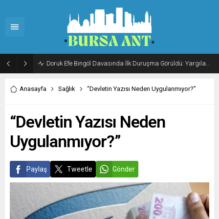
Doruk Efe Bingöl Davasında İlk Duruşma Görüldü: Yargılama 20 Ekim 2026’ya Ertelendi
Anasayfa
Sağlık
“Devletin Yazısı Neden Uygulanmıyor?”
“Devletin Yazısı Neden
Uygulanmıyor?”
Paylaş
Tweetle
Gönder