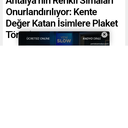
Antalya’nın Renkli Simaları
Onurlandırılıyor: Kente
Değer Katan İsimlere Plaket
Töreni
×
Paylaş
Tweetle
Gönder