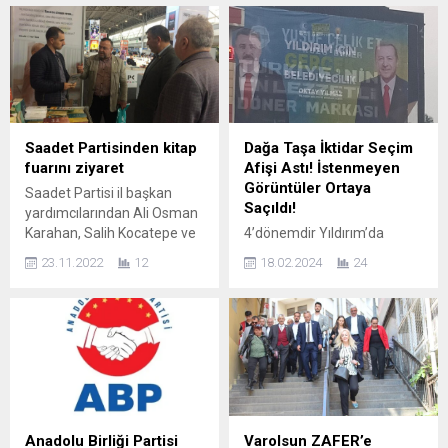
Saadet Partisinden kitap
Dağa Taşa İktidar Seçim
fuarını ziyaret
Afişi Astı! İstenmeyen
Görüntüler Ortaya
Saadet Partisi il başkan
Saçıldı!
yardımcılarından Ali Osman
Karahan, Salih Kocatepe ve
4’dönemdir Yıldırım’da
Taner Keleş bu sene
belediye hakimiyeti olan AK
23.11.2022
12
18.02.2024
24
üçüncüsü düzenlenen kitap
Parti’nin Ankara Asfaltı-
fuarını ziyaret ettiler. Bursa
Yüksek İhtisas Kavşağı
Büyükşehir Belediyesi
üzerine astırdığı mevcutta
tarafından bu sene
da görevini sürdüren Yıldırım
üçüncüsü düzenlenen ve
Belediye Başkan Adayı
Türkiye’nin önde gelen
Oktay Yılmaz’ın afişleri yeni
yayınevleri, sahafları ve
tartışma konusunun
yazarlarının yer aldığı ‘Kitap
odağına oturdu.
Günleri’ sevenleriyle buluştu.
Anadolu Birliği Partisi
Varolsun ZAFER’e