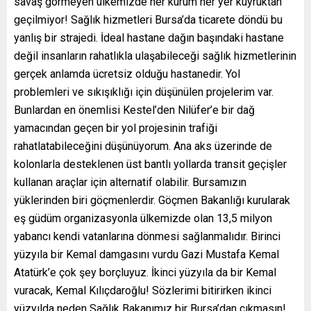
savaş görmeyen ülkemizde her kurum her yer kuyruktan
geçilmiyor! Sağlık hizmetleri Bursa’da ticarete döndü bu
yanlış bir strajedi. İdeal hastane dağın başındaki hastane
değil insanların rahatlıkla ulaşabileceği sağlık hizmetlerinin
gerçek anlamda ücretsiz olduğu hastanedir. Yol
problemleri ve sıkışıklığı için düşünülen projelerim var.
Bunlardan en önemlisi Kestel’den Nilüfer’e bir dağ
yamacından geçen bir yol projesinin trafiği
rahatlatabileceğini düşünüyorum. Ana aks üzerinde de
kolonlarla desteklenen üst bantlı yollarda transit geçişler
kullanan araçlar için alternatif olabilir. Bursamızın
yüklerinden biri göçmenlerdir. Göçmen Bakanlığı kurularak
eş güdüm organizasyonla ülkemizde olan 13,5 milyon
yabancı kendi vatanlarına dönmesi sağlanmalıdır. Birinci
yüzyıla bir Kemal damgasını vurdu Gazi Mustafa Kemal
Atatürk’e çok şey borçluyuz. İkinci yüzyıla da bir Kemal
vuracak, Kemal Kılıçdaroğlu! Sözlerimi bitirirken ikinci
yüzyılda neden Sağlık Bakanımız bir Bursa’dan çıkmasın!