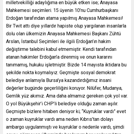
milletvekilliği adaylığıma en büyük etken ise; Anayasa
Mahkemesi seçimleri. 15 üyenin 10’nu Cumhurbaşkanı
Erdoğan tarafından atama yapılmış Anayasa Mahkemesi!
Bir Twit attı diye yıllardır hapiste olup yargılanan insanlarla
dolu olan ülkemizin Anayasa Mahkemesi Başkanı Zühtü
Arslan, İstanbul Seçimleri ile ilgili Erdoğan’ın hakim
değiştirme talebini kabul etmemiştir. Kendi tarafından
atanan hakimler Erdoğan’a direnmiş ve onun kararını
tanımamış, hukuku işletmiştir. Bizde 14 mayısta iktidara bu
şekilde nokta koymalıyız. Geçmişte sosyal demokrat
belediye anlamıyla Bursa’ya kazandırdığımız insani
değerler bugünde geçerliliğini koruyor. Nilüfer, Mudanya,
Gemlik yüz akımız. Ama daha almamız gereken çok yol var.
O yol Büyükşehir’i CHP’li belediye olduğu zaman aşılır.
Geçmişte bizlere hitaben deniyor ki; “Kuyruklar vardı” evet
o zaman kuyruklar vardı ama neden Kıbrıs’tan dolayı
ambargo uygulanmıştı ve kuyruklar o nedenle vardı, şimdi