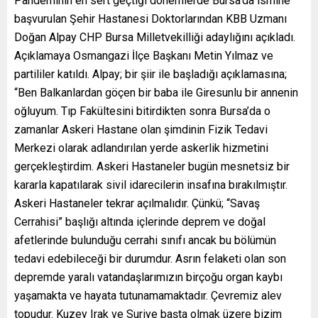
Pandeminin en sert geçtiği dönemlerde Bursa’da ismine
başvurulan Şehir Hastanesi Doktorlarından KBB Uzmanı
Doğan Alpay CHP Bursa Milletvekilliği adaylığını açıkladı.
Açıklamaya Osmangazi İlçe Başkanı Metin Yılmaz ve
partililer katıldı. Alpay; bir şiir ile başladığı açıklamasına;
“Ben Balkanlardan göçen bir baba ile Giresunlu bir annenin
oğluyum. Tıp Fakültesini bitirdikten sonra Bursa’da o
zamanlar Askeri Hastane olan şimdinin Fizik Tedavi
Merkezi olarak adlandırılan yerde askerlik hizmetini
gerçekleştirdim. Askeri Hastaneler bugün mesnetsiz bir
kararla kapatılarak sivil idarecilerin insafına bırakılmıştır.
Askeri Hastaneler tekrar açılmalıdır. Çünkü; “Savaş
Cerrahisi” başlığı altında içlerinde deprem ve doğal
afetlerinde bulunduğu cerrahi sınıfı ancak bu bölümün
tedavi edebileceği bir durumdur. Asrın felaketi olan son
depremde yaralı vatandaşlarımızın birçoğu organ kaybı
yaşamakta ve hayata tutunamamaktadır. Çevremiz alev
topudur. Kuzey Irak ve Suriye başta olmak üzere bizim