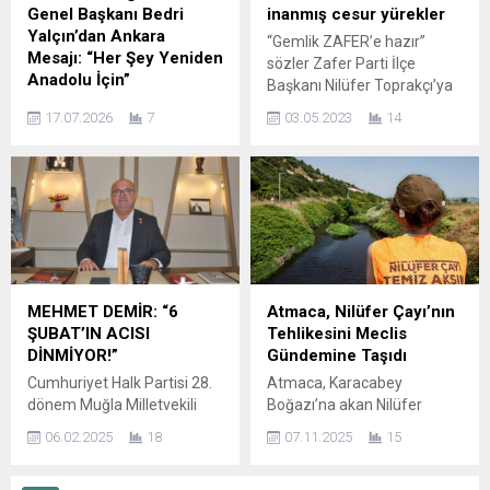
Merinos Atatürk Kongre ve
Genel Başkanı Bedri
inanmış cesur yürekler
Kültür Merkezi’nde Saadet...
Yalçın’dan Ankara
“Gemlik ZAFER’e hazır”
Mesajı: “Her Şey Yeniden
sözler Zafer Parti İlçe
Anadolu İçin”
Başkanı Nilüfer Toprakçı’ya
ANKARA – Anadolu Birliği
ait. Toprakçı; “Vekil
17.07.2026
7
03.05.2023
14
Partisi Genel Başkanı Bedri
adaylarımız 21. dönem
Yalçın, Ankara’da
MHP milletvekili, vekil
gerçekleştirdiği yoğun
adayımız kıymetli büyüğüm
temas programının
Cezmi Polat, GİK Üyelerimiz
ardından yaptığı
ve Vekil adaylarımız kıymetli
değerlendirmelerle dikkat
Başkanlarım Mahmut Kara
çekti. Devlet protokolü,
ve Bayram Kazancı, kıymetli
siyaset, bürokrasi ve sivil
arkadaşlarım vekil
toplum kuruluşlarının
adaylarımız Emrah Yaşar ve
MEHMET DEMİR: “6
Atmaca, Nilüfer Çayı’nın
temsilcileriyle bir dizi
Özer Doğru, İl Başkanımız
ŞUBAT’IN ACISI
Tehlikesini Meclis
görüşme gerçekleştiren
Cihat Gazi, İl...
DİNMİYOR!”
Gündemine Taşıdı
Yalçın, Türkiye’nin
Cumhuriyet Halk Partisi 28.
Atmaca, Karacabey
geleceğine ilişkin birlik,
dönem Muğla Milletvekili
Boğazı’na akan Nilüfer
üretim ve kalkınma odaklı
Adayı Mehmet Demir, 6
Çayı’ndaki kirlilik nedeniyle
mesajlar verdi. Başkentte
06.02.2025
18
07.11.2025
15
Şubat 2023 tarihinde
halk sağlığının ve ekolojik
yürüttüğü temasların
Kahramanmaraş merkezli
dengenin tehdit altında
ardından kamuoyuna