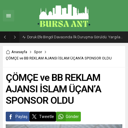
Doruk Efe Bingöl Davasında İlk Duruşma Görüldü: Yargılama 20 Ekim 2026’ya Ertelendi
Anasayfa
Spor
ÇÖMÇE ve BB REKLAM AJANSI İSLAM ÜÇAN’A SPONSOR OLDU
ÇÖMÇE ve BB REKLAM
AJANSI İSLAM ÜÇAN’A
SPONSOR OLDU
Paylaş
Tweetle
Gönder