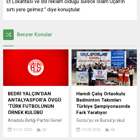
Et Lokantası ve BB reklam olduğu sürece İslam Üçan’ın
sırtı yere gelmez.” diye konuştular.
Benzer Konular
BEDRİ YALÇIN’DAN
Hamdi Çalış Ortaokulu
ANTALYASPOR’A ÖVGÜ:
Badminton Takımları
‘TÜRK FUTBOLUNUN
Türkiye Şampiyonasında
ÖRNEK KULÜBÜ
Fark Yaratıyor
Anadolu Birliği Partisi Genel
Gürsu’yu ve Bursa’yı okul
Başkanı Bedri Yalçın,
sporlarında başarıyla temsil
01.01.2025
26
15.05.2026
48
Antalyaspor Başkanı Sinan
eden Hamdi Çalış Ortaokulu,
Boztepe’yi ziyaret etti. Sıcak
badminton branşındaki