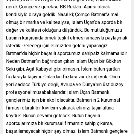
gerek Çömçe ve gerekse BB Reklam Ajansı olarak
kendisiyle biraya geldik. Nasıl ki; Çömçe Batman’a mal
olmuş bir marka ve kalitesiyse, İslam Üçan’da sporda bir
değer ve kalitesi olduğunu düşündük. Bu mutluluğumuzu
basının karşısında örnek teşkil etmesi amacıyla paylaşmak
istedik. Geleceği için elimizden geleni yapacağız.
Batman’da hiçbir başarılı sporcumuz sahipsiz kalmamalıdır.
Neden Batman’ın bağrından çıkan İslam Üçan bir Gökhan
Saki gibi, Agit Kabayel gibi olmasın. İslam bütün şartları
fazlasıyla taşıyor. Onlardan fazlası var eksiği yok. Onun
yeri sadece Türkiye değil, Avrupa ve Dünya’nın üst düzey
profesyonel müsabakalarıdır. İslam Üçan Batmanlı
gençlerimiz için bir ekol olacaktır. Batman’ın 2 kurumsal
firması olarak bir kıvılcım yakarak elimizi taşın altına
koyduk. Bunun devamı gelecek. Bütün başarılı
sporcularımıza bir kurumsal firmamız sahip çıkarsa,
başarılamayacak hiçbir şey olmaz. İslam Batmanlı gençlere