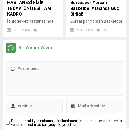
Türkiye’nin En Genç Ralli
çıktığı Mihalıççık Belediyesi
HASTANESİ FİZİK
Bursaspor Yörsan
Pilotu ünvanına sahip olan,
deplasmanından galibiyetle
TEDAVİ ÜNİTESİ TAM
Basketbol Arasında Güç
bu yıl Şubat ayında 18
döndü. Eskişehir’de Porsuk
KADRO
Birliği!
yaşına girer girmez
Spor Salonu’nda oynanan
İznik devlet hastanesinde
Bursaspor Yörsan Basketbol
almaya...
karşılaşmada rakibine 33-
fizik tedavi ve rehabilitasyon
Takımı ile BS Prefabrik A.Ş.
27’lik skorla üstünlük
29.11.2024
33
26.09.2025
18
ünitesi Çalışanları ile hizmet
arasında önemli bir
sağlayan Nilüfer
vermektedir. Fizyoterapist
sponsorluk protokolü hayata
Belediyespor, puanını 17’ye...
Çalışan gurup Erdi Ayaz,
geçirildi. Gerçekleştirilen
Bir Yorum Yazın
Oğuzhan Koçak, Ervanur
anlaşma, BS Prefabrik A.Ş.
Maraşlı, Abdullah Akdoğan
Genel Koordinatörü Tolga
Fizik tedavi Teknikeri Büşra
Üstünsu ve Bursaspor
Atış, Hemşire Büşra Okkalı
Yörsan Basketbol Kulübü
Hemşire İbrahim Gökduman
Başkanı Sezer Sezgin
Fizyoterapi, vücut
tarafından imza altına alındı.
fonksiyonlarını geliştirmek,
Bu kapsamlı iş birliğiyle BS
ağrı ve hareket kısıtlılıklarını
Prefabrik A.Ş., Basketbol
azaltmak amacıyla
Süper Ligi ve FIBA Basketbol
kullanılan tedavi
Şampiyonlar...
yöntemlerini içerir.
Fizyoterapistler
tarafından...
Daha sonraki yorumlarımda kullanılması için adım, e-posta adresim
ve site adresim bu tarayıcıya kaydedilsin.