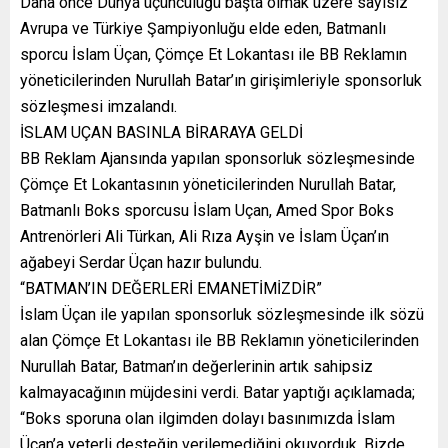
Daha önce Dünya üçüncülüğü başta olmak üzere sayısız
Avrupa ve Türkiye Şampiyonluğu elde eden, Batmanlı
sporcu İslam Üçan, Çömçe Et Lokantası ile BB Reklamın
yöneticilerinden Nurullah Batar’ın girişimleriyle sponsorluk
sözleşmesi imzalandı.
İSLAM UÇAN BASINLA BİRARAYA GELDİ
BB Reklam Ajansında yapılan sponsorluk sözleşmesinde
Çömçe Et Lokantasının yöneticilerinden Nurullah Batar,
Batmanlı Boks sporcusu İslam Uçan, Amed Spor Boks
Antrenörleri Ali Türkan, Ali Rıza Ayşin ve İslam Üçan’ın
ağabeyi Serdar Üçan hazır bulundu.
“BATMAN’IN DEĞERLERİ EMANETİMİZDİR”
İslam Üçan ile yapılan sponsorluk sözleşmesinde ilk sözü
alan Çömçe Et Lokantası ile BB Reklamın yöneticilerinden
Nurullah Batar, Batman’ın değerlerinin artık sahipsiz
kalmayacağının müjdesini verdi. Batar yaptığı açıklamada;
“Boks sporuna olan ilgimden dolayı basınımızda İslam
Üçan’a yeterli desteğin verilemediğini okuyorduk. Bizde