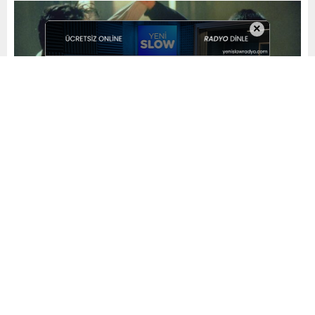
×
Yayınlama: 02.02.2024
A
A
+
-
0
Kardeşinin ölümünün intikamını almak isteyen eski bir
polis memuru, Amerikalı bir mafya babasının kızıyla
yasak aşk yaşar. Jet Li, Aaliyah ve Isaiah
Washington’ın başrollerini paylaştığı Romeo Ölmeli, 5