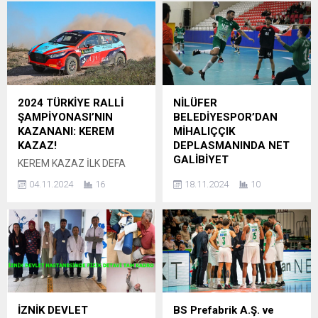
bir ortamda gerçekleşen
üstün performansıyla dikkat
görüşmede, sporun
çekmeye devam ediyor.
toplumsal birleştirici gücü ve
Okulun Küçükler Badminton
Antalyaspor’un Türk
Takımı, Çorum’da
futbolundaki yeri üzerine
düzenlenen Türkiye
değerlendirmelerde
Finalleri’nde gösterdiği
bulunuldu. Ziyaret sırasında
üstün başarıyla Türkiye
2024 TÜRKİYE RALLİ
NİLÜFER
Bedri Yalçın, Sinan Boztepe
Şampiyonu olurken, Yıldız
ŞAMPİYONASI’NIN
BELEDİYESPOR’DAN
ve yönetim kuruluna başarı
Kız Badminton Takımı ise
KAZANANI: KEREM
MİHALIÇÇIK
dileklerini ileterek, kulübün
Erzincan’da gerçekleştirilen
KAZAZ!
DEPLASMANINDA NET
elde ettiği başarıların
finallerde büyük mücadele
GALİBİYET
KEREM KAZAZ İLK DEFA
Antalya için büyük bir...
sergileyerek Türkiye 3.’lüğü
MÜCADELE ETTİĞİ 2024
Nilüfer Belediyespor Erkek
elde etti. Bu dereceler,...
04.11.2024
16
18.11.2024
10
TÜRKİYE RALLİ
Hentbol Takımı, milli ara
ŞAMPİYONASI’NI KAZANAN
sonrası ilk maçında
TÜRKİYE’NİN GELMİŞ
deplasmanda Mihalıççık
GEÇMİŞ EN GENÇ PİLOTU
Belediyesi ile karşılaştı.
(18) OLARAK TARİHE GEÇTİ
Nilüfer ekibi rakibini 33-27
ÇAYLAK SENESİNDE
mağlup etti. Nilüfer
ŞAMPİYON OLARAK TARİHE
Belediyespor Erkek Hentbol
GEÇTİ 16 yaşında ilk rallisini
Takımı, THF Erkekler Süper
Letonya’da yaparak
Ligi’nin 10. haftasında
İZNİK DEVLET
BS Prefabrik A.Ş. ve