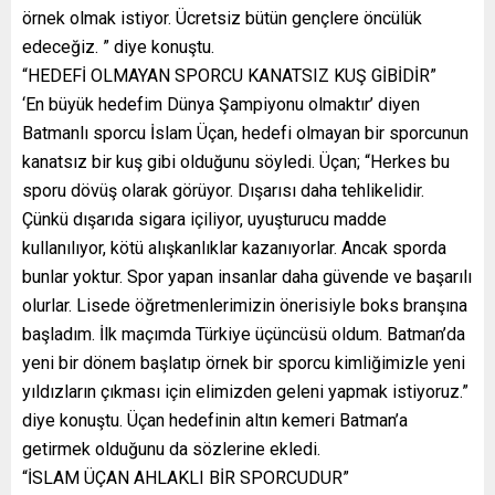
örnek olmak istiyor. Ücretsiz bütün gençlere öncülük
edeceğiz. ” diye konuştu.
“HEDEFİ OLMAYAN SPORCU KANATSIZ KUŞ GİBİDİR”
‘En büyük hedefim Dünya Şampiyonu olmaktır’ diyen
Batmanlı sporcu İslam Üçan, hedefi olmayan bir sporcunun
kanatsız bir kuş gibi olduğunu söyledi. Üçan; “Herkes bu
sporu dövüş olarak görüyor. Dışarısı daha tehlikelidir.
Çünkü dışarıda sigara içiliyor, uyuşturucu madde
kullanılıyor, kötü alışkanlıklar kazanıyorlar. Ancak sporda
bunlar yoktur. Spor yapan insanlar daha güvende ve başarılı
olurlar. Lisede öğretmenlerimizin önerisiyle boks branşına
başladım. İlk maçımda Türkiye üçüncüsü oldum. Batman’da
yeni bir dönem başlatıp örnek bir sporcu kimliğimizle yeni
yıldızların çıkması için elimizden geleni yapmak istiyoruz.”
diye konuştu. Üçan hedefinin altın kemeri Batman’a
getirmek olduğunu da sözlerine ekledi.
“İSLAM ÜÇAN AHLAKLI BİR SPORCUDUR”