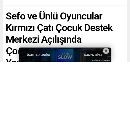
Sefo ve Ünlü Oyuncular
Kırmızı Çatı Çocuk Destek
Merkezi Açılışında
Çocuklara Keyifli Anlar
×
Yaşattı
Paylaş
Tweetle
Gönder