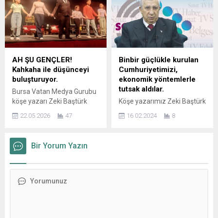
ÜZERİNE BİR SÖYLEŞİ, NURİ
durağında okuyucularını
BİLGE CEYLAN’IN YENİ FİLMİ
sanat, tarih ve mimariyle
“KURU OTLAR ÜSTÜNE”,
bezeli bir Avrupa gezisine
İKLİM KRİZİNE KARŞI SIFIR
çıkarıyor.Yeni kitabı
ATIK TİYATRO, MURATHAN
“Lalelerin ve Ressamların
MUNGAN’DAN BURUN
Ülkesi: Hollanda’da Bir
AH ŞU GENÇLER!
Binbir güçlükle kurulan
HAKKINDA HER ŞEY,
Cevelan”, Hollanda’nın
Kahkaha ile düşünceyi
Cumhuriyetimizi,
AKBANK CAZ FESTİVALİ ve
kültürel dokusunu kişisel
buluşturuyor.
ekonomik yöntemlerle
ÇOK DAHA FAZLASI
anılarla harmanlayarak,
tutsak aldılar.
Bursa Vatan Medya Gurubu
MİLLİYET SANAT’IN EYLÜL
okura hem görsel hem de
köşe yazarı Zeki Baştürk
Köşe yazarımız Zeki Baştürk
SAYISINDA OKURLARI
duygusal bir...
makalesinde; “Musiki Eğitim
makalesinde; Sistemler,
BEKLİYOR! Türkiye’nin ve...
22.05.2026
47
16.02.2024
8
Vakfı Gençlik Tiyatrosunun
insan hakları, insanın
düzenlediği”, 6 Haziran
mutluluğu üzerine
Cumartesi günü saat 20.00
kurulmalıdır. İnsanı sömüren
Bir Yorum Yazın
de Ataevler Uğur Mumcu
her düzen toplumları
Sahnesi’nde
koyunlaştirir. Sistemi
tiyatroseverlerle buluşacak
eleştirmek bir çok ülkede
olan “AH ŞU GENÇLER”,
suç olarak kabul edilir. Oysa,
kuşaklar arası çatışmaları,
insanın yaşamı sorgulaması
gençlerin yaşama bakışını
suç olmamalıdır. Bizleri
ve aile içindeki iletişim
birbirimizden ayıran hiçbir