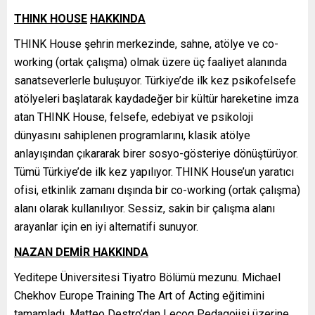
THINK HOUSE
HAKKINDA
THINK House şehrin merkezinde, sahne, atölye ve co-
working (ortak çalışma) olmak üzere üç faaliyet alanında
sanatseverlerle buluşuyor. Türkiye’de ilk kez psikofelsefe
atölyeleri başlatarak kaydadeğer bir kültür hareketine imza
atan THINK House, felsefe, edebiyat ve psikoloji
dünyasını sahiplenen programlarını, klasik atölye
anlayışından çıkararak birer sosyo-gösteriye dönüştürüyor.
Tümü Türkiye’de ilk kez yapılıyor. THINK House’un yaratıcı
ofisi, etkinlik zamanı dışında bir co-working (ortak çalışma)
alanı olarak kullanılıyor. Sessiz, sakin bir çalışma alanı
arayanlar için en iyi alternatifi sunuyor.
NAZAN DEMİR HAKKINDA
Yeditepe Üniversitesi Tiyatro Bölümü mezunu. Michael
Chekhov Europe Training The Art of Acting eğitimini
tamamladı. Matteo Destro’dan Lecoq Pedagojisi üzerine,