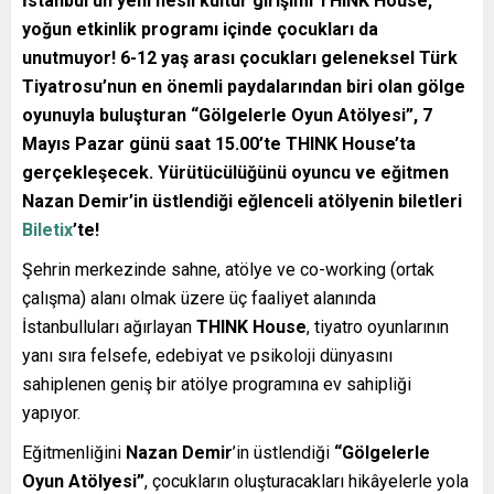
İstanbul’un yeni nesil kültür girişimi THINK House,
yoğun etkinlik programı içinde çocukları da
unutmuyor! 6-12 yaş arası çocukları geleneksel Türk
Tiyatrosu’nun en önemli paydalarından biri olan gölge
oyunuyla buluşturan “Gölgelerle Oyun Atölyesi”, 7
Mayıs Pazar günü saat 15.00’te THINK House’ta
gerçekleşecek. Yürütücülüğünü oyuncu ve eğitmen
Nazan Demir’in üstlendiği eğlenceli atölyenin biletleri
Biletix
’te!
Şehrin merkezinde sahne, atölye ve co-working (ortak
çalışma) alanı olmak üzere üç faaliyet alanında
İstanbulluları ağırlayan
THINK House
, tiyatro oyunlarının
yanı sıra felsefe, edebiyat ve psikoloji dünyasını
sahiplenen geniş bir atölye programına ev sahipliği
yapıyor.
Eğitmenliğini
Nazan Demir
’in üstlendiği
“Gölgelerle
Oyun Atölyesi”
, çocukların oluşturacakları hikâyelerle yola