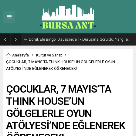
Doruk Efe Bingöl Davasında İlk Duruşma Görüldü: Yargılama 20 Ekim 2026’ya Ertelendi
Anasayfa
Kültür ve Sanat
ÇOCUKLAR, 7 MAYIS’TA THINK HOUSE’UN GÖLGELERLE OYUN
ATÖLYESİ’NDE EĞLENEREK ÖĞRENECEK!
ÇOCUKLAR, 7 MAYIS’TA
THINK HOUSE’UN
GÖLGELERLE OYUN
ATÖLYESİ’NDE EĞLENEREK