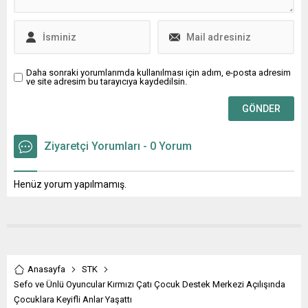
sorunlarını mizahi bir dille
özellik yok iken nasıl olur da
sahneye taşıyor. Günümüz
ekonomi , bizleri yoksul-
gençliğinin...
varsıl diye ayırır?...
Daha sonraki yorumlarımda kullanılması için adım, e-posta adresim
ve site adresim bu tarayıcıya kaydedilsin.
Ziyaretçi Yorumları - 0 Yorum
Henüz yorum yapılmamış.
Anasayfa
STK
Sefo ve Ünlü Oyuncular Kırmızı Çatı Çocuk Destek Merkezi Açılışında
Çocuklara Keyifli Anlar Yaşattı