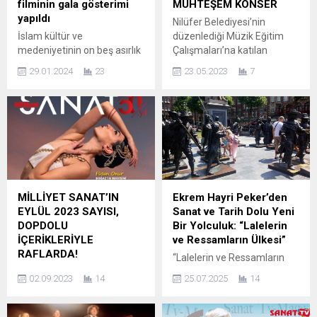
filminin gala gösterimi
MUHTEŞEM KONSER
yapıldı
Nilüfer Belediyesi’nin
İslam kültür ve
düzenlediği Müzik Eğitim
medeniyetinin on beş asırlık
Çalışmaları’na katılan
serüvenine ilişkin İslam
öğrenciler 9 aylık piyano
29.01.2024
23
23.05.2023
7
coğrafyasında telif edilmiş
eğitiminin sonunda
ve tamamlanmış ilk özgün
edindikleri deneyimi
ansiklopediyi konu edinen
konserde sahneledi.
Hep Otuz Üç Yaşında isimli
Öğrencilerin performansı
kurmaca-belgesel filmin
ayakta alkışlandı. Nilüfer
gala gösterimi Atatürk
Belediyesi’nin düzenlediği
Kültür Merkezi’nde yapıldı.
Müzik Eğitim Çalışmaları
Galaya Ansiklopediye katkı
atölyeleri her yıl onlarca
vermiş isimler, kültür sanat
öğrenciye yeteneklerini
MİLLİYET SANAT’IN
Ekrem Hayri Peker’den
camiasının önde gelenleri,
keşfetme ve geliştirme
EYLÜL 2023 SAYISI,
Sanat ve Tarih Dolu Yeni
film ekibi ve oyuncuları ile
imkanı sunuyor. 2022 -2023
DOPDOLU
Bir Yolculuk: “Lalelerin
çok sayıda...
eğitim döneminde de yine
İÇERİKLERİYLE
ve Ressamların Ülkesi”
çok sayıda öğrenci ilgi
RAFLARDA!
“Lalelerin ve Ressamların
duydukları alanda...
ULUSLARARASI ASPENDOS
Ülkesi – Hollanda’da Bir
02.09.2023
14
25.07.2025
14
OPERA ve BALE FESTİVALİ,
Cevelan” Usta yazar ve
FÜSUN ONUR ile MUSEUM
gazeteci Ekrem Hayri Peker,
LUDWIG’DEKİ SERGİSİ
edebiyat yolculuğunun 37.