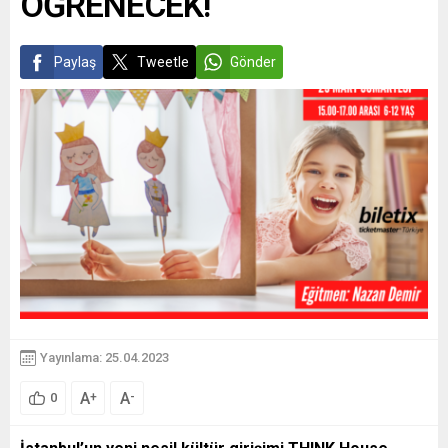
ÖĞRENECEK!
Paylaş
Tweetle
Gönder
Yayınlama: 25.04.2023
A
A
+
-
0