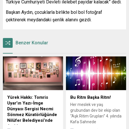
Türkiye Cumhuriyeti Devleti ilelebet payidar kalacak” dedi.
Başkan Aydın, çocuklarla birlikte bol bol fotoğraf
çektirerek meydandaki şenlik alanını gezdi.
Benzer Konular
Yürek Hakkı: Tomris
Bu Ritm Başka Ritm!
Uyar’ın Yazı-İmge
Her meslek ve yaş
Dünyası Sergisi Necmi
grubundan dev bir ekip olan
Sönmez Küratörlüğünde
“Aşk Ritim Grupları” 4. yılında
Nilüfer Belediyesi’nde
Kafa Sahnede
Açıldı
gerçekleştirdiği gösteri ile