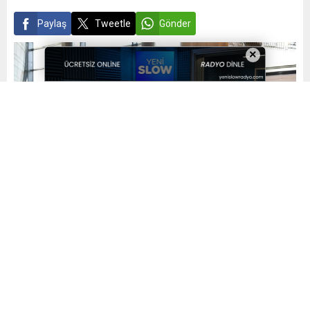
Paylaş
Tweetle
Gönder
×
Yayınlama: 20.04.2025
A
A
+
-
0
Osmangazi Belediyesi’nin ev sahipliğinde gerçekleşen
‘Elinde Fırça Dilinde Müzik’ adlı çizgi roman sergisi,