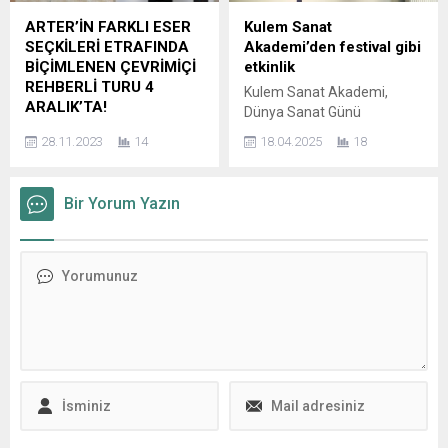
Dünya Çiçek bağışıyla
mürekkep gibi farklı
ARTER’İN FARKLI ESER
Kulem Sanat
gençlerin eğitim hayatına
malzemelerle oluşturduğu
SEÇKİLERİ ETRAFINDA
Akademi’den festival gibi
katkıda bulunuyor.
30 eseriyle sanatseverlerin
BİÇİMLENEN ÇEVRİMİÇİ
etkinlik
Geleceğimizin teminatı olan
karşısına çıkıyor. Sanatçı,
REHBERLİ TURU 4
Kulem Sanat Akademi,
gençlerimizin eğitim yolunu
siyah ve beyaz
ARALIK’TA!
Dünya Sanat Günü
aydınlatmak ve eğitimde
çalışmalarına toprak ile
Arter’in sergi rehberlerinin,
vesilesiyle düzenlediği
fırsat eşitliğine destek
yaşamın renklerini
28.11.2023
14
18.04.2025
18
farklı temalar etrafında bir
etkinlikle dikkat çekti.
vermek için internet sitesi
ekleyerek, derin ve...
araya getirdikleri eser
Vatandaşları sanatın
üzerinden TEV’e online
seçkilerini ekranlar
birleştirici gücüyle tanıştıran
bağışta bulunulabilir.
Bir Yorum Yazın
aracılığıyla katılımcıların
özgün bir programa imza
Kurulduğu günden bu yana...
yorumuna açan çevrimiçi
atan akademinin
rehberli turlar, Arter’in
öğrencilerinin performansı
güncel sergileri etrafında
ise düşman çatlattı.
şekilleniyor. Katılımcıları
Başarısıyla dikkatleri üzerine
sanat etrafında düşünmeye
çeken Kulem Sanat
ve yapıtları kendi hayat
Akademi, 2025 Dünya Sanat
deneyimleriyle
Gününe özel düzenlediği
ilişkilendirerek
etkinlikle Çanakkalelileri
yorumlamaya teşvik eden
sanata doyurdu. Verdiği
etkinlik, 4 Aralık Pazartesi
örnek eğitimle ünü il
günü saat 19:00’da
sınırlarını...